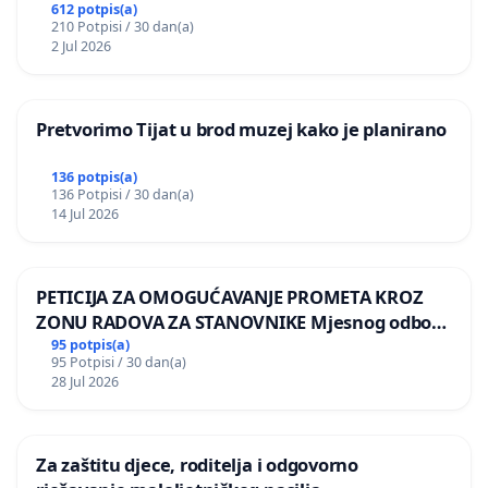
612 potpis(a)
210 Potpisi / 30 dan(a)
2 Jul 2026
Pretvorimo Tijat u brod muzej kako je planirano
136 potpis(a)
136 Potpisi / 30 dan(a)
14 Jul 2026
PETICIJA ZA OMOGUĆAVANJE PROMETA KROZ
ZONU RADOVA ZA STANOVNIKE Mjesnog odbora
Kamensko i Lemić Brdo
95 potpis(a)
95 Potpisi / 30 dan(a)
28 Jul 2026
Za zaštitu djece, roditelja i odgovorno