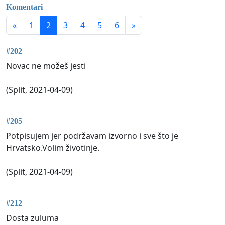
Komentari
«
1
2
3
4
5
6
»
#202
Novac ne možeš jesti
(Split, 2021-04-09)
#205
Potpisujem jer podržavam izvorno i sve što je
Hrvatsko.Volim životinje.
(Split, 2021-04-09)
#212
Dosta zuluma