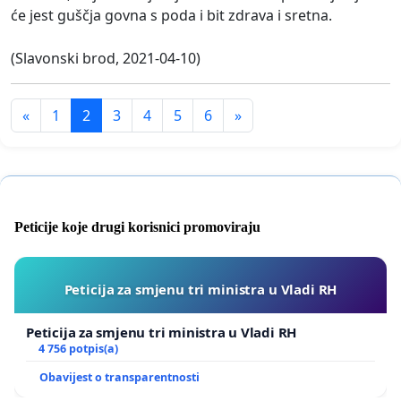
će jest guščja govna s poda i bit zdrava i sretna.
(Slavonski brod, 2021-04-10)
«
1
2
3
4
5
6
»
Peticije koje drugi korisnici promoviraju
Peticija za smjenu tri ministra u Vladi RH
Peticija za smjenu tri ministra u Vladi RH
4 756 potpis(a)
Obavijest o transparentnosti