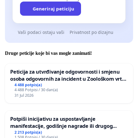
Generiraj peticiju
Vaši podaci ostaju vaši
Privatnost po dizajnu
Druge peticije koje bi vas mogle zanimati!
Peticija za utvrđivanje odgovornosti i smjenu
osoba odgovornih za incident u Zoološkom vrtu
Grada Zagreba
4 488 potpis(a)
4 488 Potpisi / 30 dan(a)
31 Jul 2026
Potpiši inicijativu za uspostavljanje
manifestacije, godišnje nagrade ili drugog
javnog događaja „Edin Avdić“ u Sarajevu
2 213 potpis(a)
1 508 Potpisi / 30 dan(a)