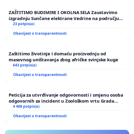
ZAŠTITIMO BUDIMIRE I OKOLNA SELA Zaustavimo
izgradnju Sunčane elektrane Vedrine na području
Ugljana
23 potpis(a)
Obavijest o transparentnosti
Zaštitimo životinje i domaću proizvodnju od
masovnog uništavanja zbog afričke svinjske kuge
643 potpis(a)
Obavijest o transparentnosti
Peticija za utvrđivanje odgovornosti i smjenu osoba
odgovornih za incident u Zoološkom vrtu Grada
Zagreba
4 488 potpis(a)
Obavijest o transparentnosti