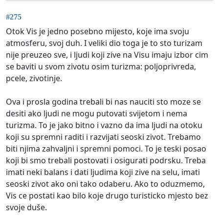
#275
Otok Vis je jedno posebno mijesto, koje ima svoju
atmosferu, svoj duh. I veliki dio toga je to sto turizam
nije preuzeo sve, i ljudi koji zive na Visu imaju izbor cim
se baviti u svom zivotu osim turizma: poljoprivreda,
pcele, zivotinje.
Ova i prosla godina trebali bi nas nauciti sto moze se
desiti ako ljudi ne mogu putovati svijetom i nema
turizma. To je jako bitno i vazno da ima ljudi na otoku
koji su spremni raditi i razvijati seoski zivot. Trebamo
biti njima zahvaljni i spremni pomoci. To je teski posao
koji bi smo trebali postovati i osigurati podrsku. Treba
imati neki balans i dati ljudima koji zive na selu, imati
seoski zivot ako oni tako odaberu. Ako to oduzmemo,
Vis ce postati kao bilo koje drugo turisticko mjesto bez
svoje duše.