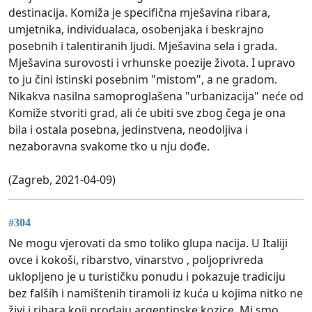
destinacija. Komiža je specifična mješavina ribara,
umjetnika, individualaca, osobenjaka i beskrajno
posebnih i talentiranih ljudi. Mješavina sela i grada.
Mješavina surovosti i vrhunske poezije života. I upravo
to ju čini istinski posebnim "mistom", a ne gradom.
Nikakva nasilna samoproglašena "urbanizacija" neće od
Komiže stvoriti grad, ali će ubiti sve zbog čega je ona
bila i ostala posebna, jedinstvena, neodoljiva i
nezaboravna svakome tko u nju dođe.
(Zagreb, 2021-04-09)
#304
Ne mogu vjerovati da smo toliko glupa nacija. U Italiji
ovce i kokoši, ribarstvo, vinarstvo , poljoprivreda
uklopljeno je u turističku ponudu i pokazuje tradiciju
bez falših i namištenih tiramoli iz kuća u kojima nitko ne
živi i ribara koji prodaju argentinske kozice. Mi smo