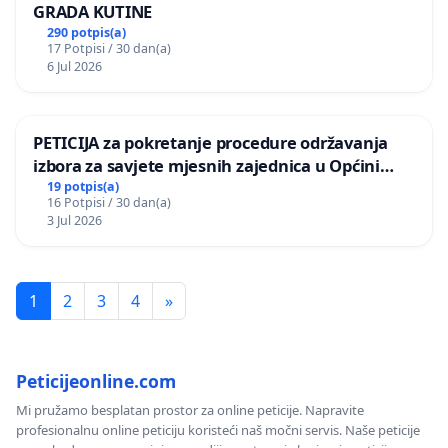
GRADA KUTINE
290 potpis(a)
17 Potpisi / 30 dan(a)
6 Jul 2026
PETICIJA za pokretanje procedure održavanja
izbora za savjete mjesnih zajednica u Općini
Bugojno
19 potpis(a)
16 Potpisi / 30 dan(a)
3 Jul 2026
1
2
3
4
»
Peticijeonline.com
Mi pružamo besplatan prostor za online peticije. Napravite
profesionalnu online peticiju koristeći naš močni servis. Naše peticije