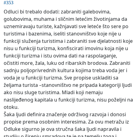
#353
Odluci bi trebalo dodati: zabraniti galebovima,
golubovima, muhama i sličnim letećim životinjama da
uznemiravaju turiste, kažnjavati sve leteće što sere po
turistima i bazenima, iseliti stanovništvo koje nije u
funkciji služenja turistima i zabraniti sve djelatnosti koje
nisu u funkciji turizma, konfiscirati imovinu koja nije u
funkciji turizma i istu ovima dati na raspolaganje,
očistiti more, žala, luku od ribarskih brodova. Zabraniti
sadnju poljoprivrednih kultura kojima treba voda jer i
voda je u funkciji turizma. Sve propise uskladiti sa
željama turista –stanovništvo ne pripada kategoriji ljudi
ako nisu sluge turistima. Mladi koji nemaju
naslijeđenog kapitala u funkciji turizma, nisu poželjni na
otoku.
Šaka ljudi definira značenje održivog razvoja i donosi
propise prema osobnim interesima. Za ovu metražu iz
Odluke sigurno je ova stručna šaka ljudi napravila i
studiju o širenju smradova te je na temelju toga i