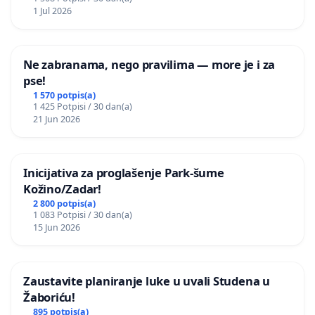
1 Jul 2026
Ne zabranama, nego pravilima — more je i za
pse!
1 570 potpis(a)
1 425 Potpisi / 30 dan(a)
21 Jun 2026
Inicijativa za proglašenje Park-šume
Kožino/Zadar!
2 800 potpis(a)
1 083 Potpisi / 30 dan(a)
15 Jun 2026
Zaustavite planiranje luke u uvali Studena u
Žaboriću!
895 potpis(a)