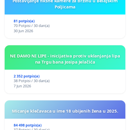
Postavljanje fiksne kamere za brzinu u Belajskim
Poljicama
81 potpis(a)
70 Potpisi / 30 dan(a)
30 Jun 2026
NE DAMO NI LIPE - inicijativa protiv uklanjanja lipa
na Trgu bana Josipa Jelačića
2 352 potpis(a)
38 Potpisi / 30 dan(a)
7 Jun 2026
Micanje klečavaca u ime 18 ubijenih žena u 2025.
84 498 potpis(a)
37 Potpisi / 30 dan(a)