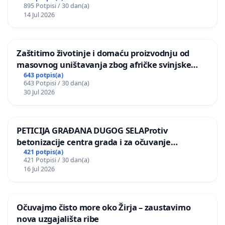
895 Potpisi / 30 dan(a)
14 Jul 2026
Zaštitimo životinje i domaću proizvodnju od
masovnog uništavanja zbog afričke svinjske
kuge
643 potpis(a)
643 Potpisi / 30 dan(a)
30 Jul 2026
PETICIJA GRAĐANA DUGOG SELAProtiv
betonizacije centra grada i za očuvanje
postojećih zelenih površina i odraslih stabala pri
421 potpis(a)
421 Potpisi / 30 dan(a)
donošenju izmjena urbanističkog plana
16 Jul 2026
Očuvajmo čisto more oko Žirja – zaustavimo
nova uzgajališta ribe