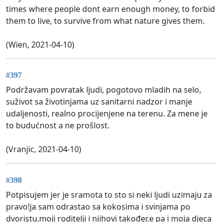
times where people dont earn enough money, to forbid
them to live, to survive from what nature gives them.
(Wien, 2021-04-10)
#397
Podržavam povratak ljudi, pogotovo mladih na selo,
suživot sa životinjama uz sanitarni nadzor i manje
udaljenosti, realno procijenjene na terenu. Za mene je
to budućnost a ne prošlost.
(Vranjic, 2021-04-10)
#398
Potpisujem jer je sramota to sto si neki ljudi uzimaju za
pravo!ja sam odrastao sa kokosima i svinjama po
dvoristu,moji roditelji i njihovi također.e pa i moja djeca