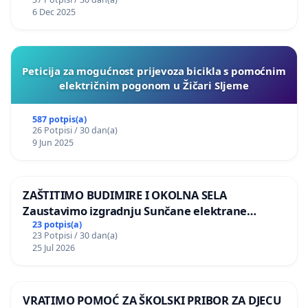
6 Dec 2025
Peticija za mogućnost prijevoza bicikla s pomoćnim
električnim pogonom u Žičari Sljeme
587 potpis(a)
26 Potpisi / 30 dan(a)
9 Jun 2025
ZAŠTITIMO BUDIMIRE I OKOLNA SELA
Zaustavimo izgradnju Sunčane elektrane
Vedrine na području Ugljana
23 potpis(a)
23 Potpisi / 30 dan(a)
25 Jul 2026
VRATIMO POMOĆ ZA ŠKOLSKI PRIBOR ZA DJECU