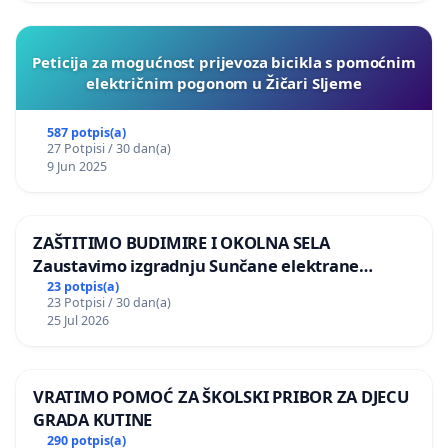
Peticija za mogućnost prijevoza bicikla s pomoćnim
električnim pogonom u Žičari Sljeme
587 potpis(a)
27 Potpisi / 30 dan(a)
9 Jun 2025
ZAŠTITIMO BUDIMIRE I OKOLNA SELA
Zaustavimo izgradnju Sunčane elektrane
Vedrine na području Ugljana
23 potpis(a)
23 Potpisi / 30 dan(a)
25 Jul 2026
VRATIMO POMOĆ ZA ŠKOLSKI PRIBOR ZA DJECU
GRADA KUTINE
290 potpis(a)