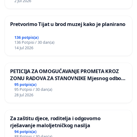
2 Jul 2026
Pretvorimo Tijat u brod muzej kako je planirano
136 potpis(a)
136 Potpisi / 30 dan(a)
14 Jul 2026
PETICIJA ZA OMOGUĆAVANJE PROMETA KROZ
ZONU RADOVA ZA STANOVNIKE Mjesnog odbora
Kamensko i Lemić Brdo
95 potpis(a)
95 Potpisi / 30 dan(a)
28 Jul 2026
Za zaštitu djece, roditelja i odgovorno
rješavanje maloljetničkog nasilja
94 potpis(a)
88 Potpisi / 30 dan(a)