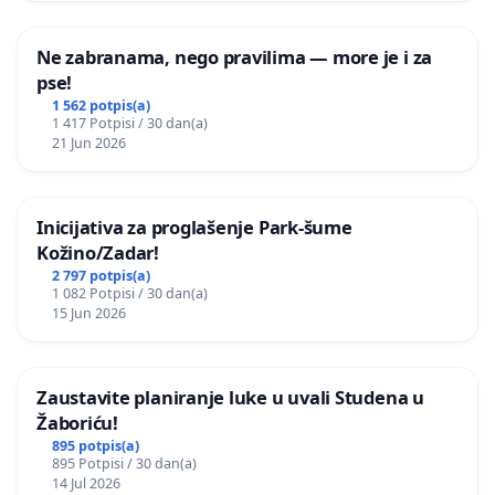
Ne zabranama, nego pravilima — more je i za
pse!
1 562 potpis(a)
1 417 Potpisi / 30 dan(a)
21 Jun 2026
Inicijativa za proglašenje Park-šume
Kožino/Zadar!
2 797 potpis(a)
1 082 Potpisi / 30 dan(a)
15 Jun 2026
Zaustavite planiranje luke u uvali Studena u
Žaboriću!
895 potpis(a)
895 Potpisi / 30 dan(a)
14 Jul 2026