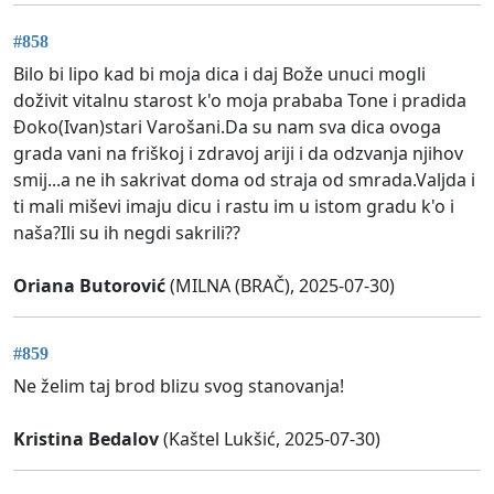
#858
Bilo bi lipo kad bi moja dica i daj Bože unuci mogli
doživit vitalnu starost k'o moja prababa Tone i pradida
Ðoko(Ivan)stari Varošani.Da su nam sva dica ovoga
grada vani na friškoj i zdravoj ariji i da odzvanja njihov
smij...a ne ih sakrivat doma od straja od smrada.Valjda i
ti mali miševi imaju dicu i rastu im u istom gradu k'o i
naša?Ili su ih negdi sakrili??
Oriana Butorović
(MILNA (BRAČ), 2025-07-30)
#859
Ne želim taj brod blizu svog stanovanja!
Kristina Bedalov
(Kaštel Lukšić, 2025-07-30)