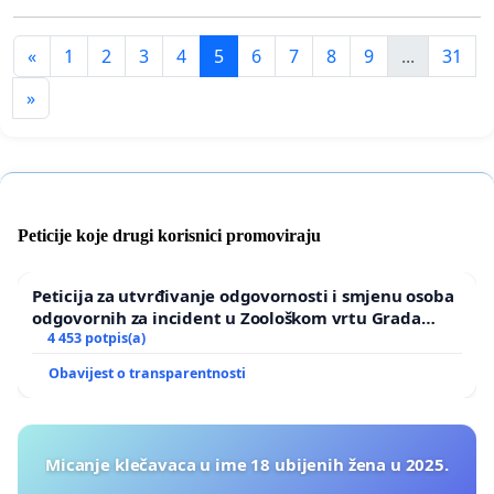
«
1
2
3
4
5
6
7
8
9
...
31
»
Peticije koje drugi korisnici promoviraju
Peticija za utvrđivanje odgovornosti i smjenu osoba
odgovornih za incident u Zoološkom vrtu Grada
Zagreba
4 453 potpis(a)
Obavijest o transparentnosti
Micanje klečavaca u ime 18 ubijenih žena u 2025.