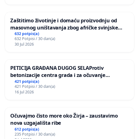
Zaštitimo životinje i domaću proizvodnju od
masovnog uništavanja zbog afričke svinjske
kuge
632 potpis(a)
632 Potpisi / 30 dan(a)
30 Jul 2026
PETICIJA GRAĐANA DUGOG SELAProtiv
betonizacije centra grada i za očuvanje
postojećih zelenih površina i odraslih stabala pri
421 potpis(a)
421 Potpisi / 30 dan(a)
donošenju izmjena urbanističkog plana
16 Jul 2026
Očuvajmo čisto more oko Žirja – zaustavimo
nova uzgajališta ribe
612 potpis(a)
235 Potpisi / 30 dan(a)