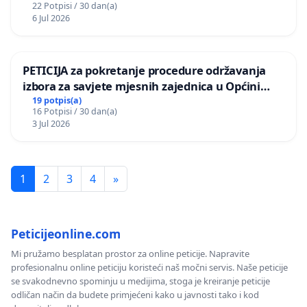
22 Potpisi / 30 dan(a)
6 Jul 2026
PETICIJA za pokretanje procedure održavanja
izbora za savjete mjesnih zajednica u Općini
Bugojno
19 potpis(a)
16 Potpisi / 30 dan(a)
3 Jul 2026
1
2
3
4
»
Peticijeonline.com
Mi pružamo besplatan prostor za online peticije. Napravite
profesionalnu online peticiju koristeći naš močni servis. Naše peticije
se svakodnevno spominju u medijima, stoga je kreiranje peticije
odličan način da budete primjećeni kako u javnosti tako i kod