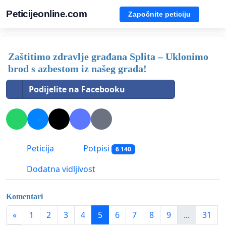
Peticijeonline.com
Započnite peticiju
Zaštitimo zdravlje građana Splita – Uklonimo
brod s azbestom iz našeg grada!
Podijelite na Facebooku
Peticija
Potpisi
6 140
Dodatna vidljivost
Komentari
«
1
2
3
4
5
6
7
8
9
...
31