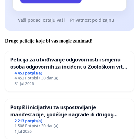
Vaši podaci ostaju vaši
Privatnost po dizajnu
Druge peticije koje bi vas mogle zanimati!
Peticija za utvrđivanje odgovornosti i smjenu
osoba odgovornih za incident u Zoološkom vrtu
Grada Zagreba
4 453 potpis(a)
4 453 Potpisi / 30 dan(a)
31 Jul 2026
Potpiši inicijativu za uspostavljanje
manifestacije, godišnje nagrade ili drugog
javnog događaja „Edin Avdić“ u Sarajevu
2 213 potpis(a)
1 508 Potpisi / 30 dan(a)
1 Jul 2026