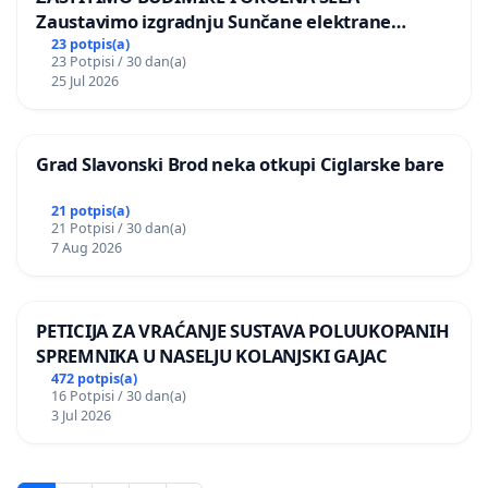
Zaustavimo izgradnju Sunčane elektrane
Vedrine na području Ugljana
23 potpis(a)
23 Potpisi / 30 dan(a)
25 Jul 2026
Grad Slavonski Brod neka otkupi Ciglarske bare
21 potpis(a)
21 Potpisi / 30 dan(a)
7 Aug 2026
PETICIJA ZA VRAĆANJE SUSTAVA POLUUKOPANIH
SPREMNIKA U NASELJU KOLANJSKI GAJAC
472 potpis(a)
16 Potpisi / 30 dan(a)
3 Jul 2026