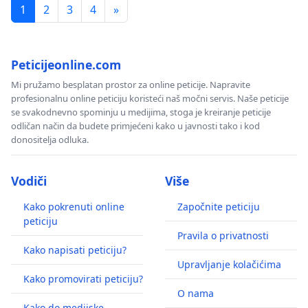
1
2
3
4
»
Peticijeonline.com
Mi pružamo besplatan prostor za online peticije. Napravite
profesionalnu online peticiju koristeći naš močni servis. Naše peticije
se svakodnevno spominju u medijima, stoga je kreiranje peticije
odličan način da budete primjećeni kako u javnosti tako i kod
donositelja odluka.
Vodiči
Više
Kako pokrenuti online
Započnite peticiju
peticiju
Pravila o privatnosti
Kako napisati peticiju?
Upravljanje kolačićima
Kako promovirati peticiju?
O nama
Kako do medijske