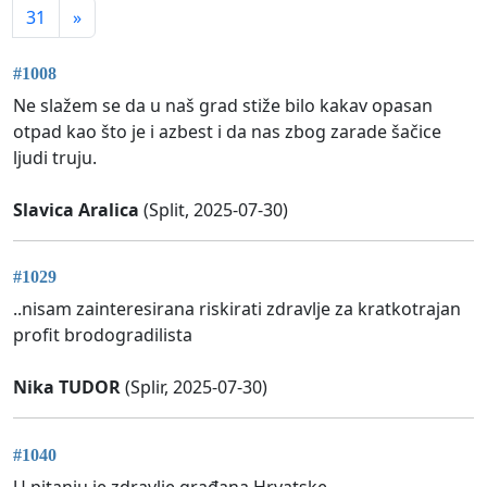
31
»
#1008
Ne slažem se da u naš grad stiže bilo kakav opasan
otpad kao što je i azbest i da nas zbog zarade šačice
ljudi truju.
Slavica Aralica
(Split, 2025-07-30)
#1029
..nisam zainteresirana riskirati zdravlje za kratkotrajan
profit brodogradilista
Nika TUDOR
(Splir, 2025-07-30)
#1040
U pitanju je zdravlje građana Hrvatske.