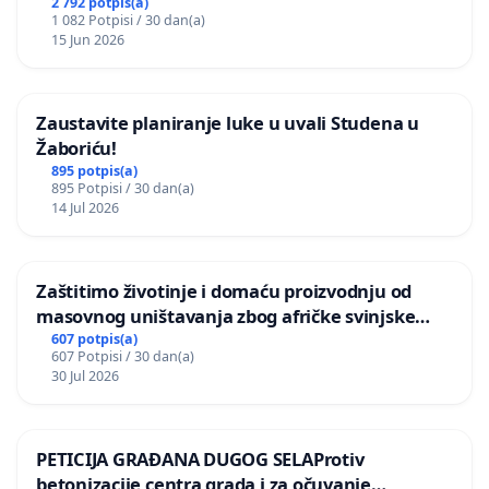
2 792 potpis(a)
1 082 Potpisi / 30 dan(a)
15 Jun 2026
Zaustavite planiranje luke u uvali Studena u
Žaboriću!
895 potpis(a)
895 Potpisi / 30 dan(a)
14 Jul 2026
Zaštitimo životinje i domaću proizvodnju od
masovnog uništavanja zbog afričke svinjske
kuge
607 potpis(a)
607 Potpisi / 30 dan(a)
30 Jul 2026
PETICIJA GRAĐANA DUGOG SELAProtiv
betonizacije centra grada i za očuvanje