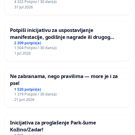
4 322 Potpisi / 30 dan(a)
31 Jul 2026
Potpiši inicijativu za uspostavljanje
manifestacije, godišnje nagrade ili drugog
javnog događaja „Edin Avdić“ u Sarajevu
2 209 potpis(a)
1 504 Potpisi / 30 dan(a)
1 Jul 2026
Ne zabranama, nego pravilima — more je i za
pse!
1 520 potpis(a)
1 379 Potpisi / 30 dan(a)
21 Jun 2026
Inicijativa za proglašenje Park-šume
Kožino/Zadar!