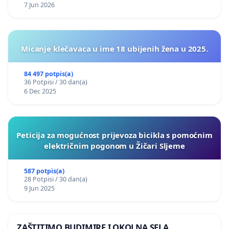
7 Jun 2026
Micanje klečavaca u ime 18 ubijenih žena u 2025.
84 497 potpis(a)
36 Potpisi / 30 dan(a)
6 Dec 2025
Peticija za mogućnost prijevoza bicikla s pomoćnim
električnim pogonom u Žičari Sljeme
587 potpis(a)
28 Potpisi / 30 dan(a)
9 Jun 2025
ZAŠTITIMO BUDIMIRE I OKOLNA SELA