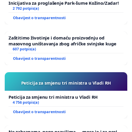
Inicijativa za proglašenje Park-šume Kožino/Zadar!
2 792 potpis(a)
Obavijest o transparentnosti
Zaštitimo životinje i domaću proizvodnju od
masovnog uništavanja zbog afričke svinjske kuge
607 potpis(a)
Obavijest o transparentnosti
Peticija za smjenu tri ministra u Vladi RH
Peticija za smjenu tri ministra u Vladi RH
4 756 potpis(a)
Obavijest o transparentnosti
Ne zabranama, nego pravilima — more je i za pse!