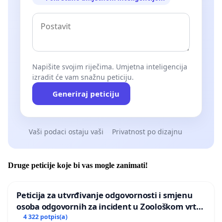
Napišite svojim riječima. Umjetna inteligencija
izradit će vam snažnu peticiju.
Generiraj peticiju
Vaši podaci ostaju vaši
Privatnost po dizajnu
Druge peticije koje bi vas mogle zanimati!
Peticija za utvrđivanje odgovornosti i smjenu
osoba odgovornih za incident u Zoološkom vrtu
Grada Zagreba
4 322 potpis(a)