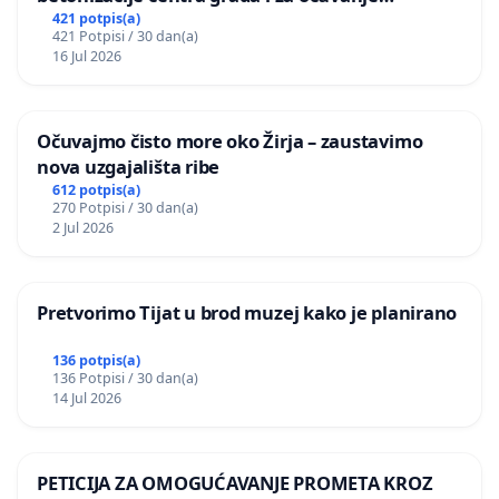
postojećih zelenih površina i odraslih stabala pri
421 potpis(a)
421 Potpisi / 30 dan(a)
donošenju izmjena urbanističkog plana
16 Jul 2026
Očuvajmo čisto more oko Žirja – zaustavimo
nova uzgajališta ribe
612 potpis(a)
270 Potpisi / 30 dan(a)
2 Jul 2026
Pretvorimo Tijat u brod muzej kako je planirano
136 potpis(a)
136 Potpisi / 30 dan(a)
14 Jul 2026
PETICIJA ZA OMOGUĆAVANJE PROMETA KROZ