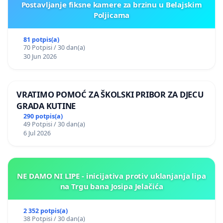
Postavljanje fiksne kamere za brzinu u Belajskim
Poljicama
81 potpis(a)
70 Potpisi / 30 dan(a)
30 Jun 2026
VRATIMO POMOĆ ZA ŠKOLSKI PRIBOR ZA DJECU
GRADA KUTINE
290 potpis(a)
49 Potpisi / 30 dan(a)
6 Jul 2026
NE DAMO NI LIPE - inicijativa protiv uklanjanja lipa
na Trgu bana Josipa Jelačića
2 352 potpis(a)
38 Potpisi / 30 dan(a)