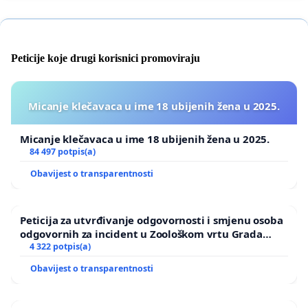
Peticije koje drugi korisnici promoviraju
Micanje klečavaca u ime 18 ubijenih žena u 2025.
Micanje klečavaca u ime 18 ubijenih žena u 2025.
84 497 potpis(a)
Obavijest o transparentnosti
Peticija za utvrđivanje odgovornosti i smjenu osoba
odgovornih za incident u Zoološkom vrtu Grada
Zagreba
4 322 potpis(a)
Obavijest o transparentnosti