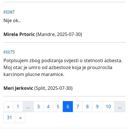
#1167
Nije ok..
Mirela Prtoric
(Mandre, 2025-07-30)
#1175
Potpisujem zbog podizanja svijesti o stetnosti azbesta.
Moj otac je umro od azbestoze koja je prouzrocila
karcinom plucne maramice.
Meri Jerkovic
(Split, 2025-07-30)
«
1
...
3
4
5
6
7
8
9
10
...
31
»