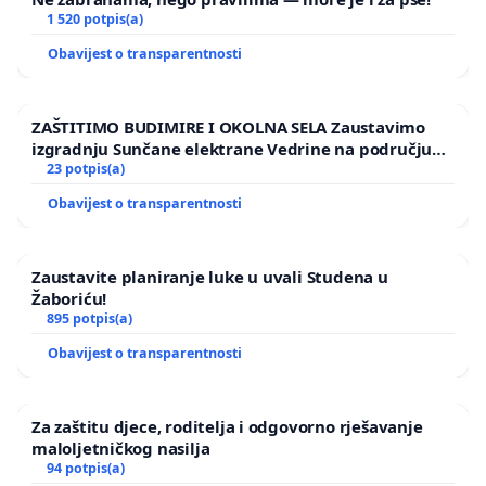
1 520 potpis(a)
Obavijest o transparentnosti
ZAŠTITIMO BUDIMIRE I OKOLNA SELA Zaustavimo
izgradnju Sunčane elektrane Vedrine na području
Ugljana
23 potpis(a)
Obavijest o transparentnosti
Zaustavite planiranje luke u uvali Studena u
Žaboriću!
895 potpis(a)
Obavijest o transparentnosti
Za zaštitu djece, roditelja i odgovorno rješavanje
maloljetničkog nasilja
94 potpis(a)