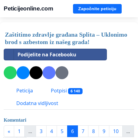
Peticijeonline.com
Započnite peticiju
Zaštitimo zdravlje građana Splita – Uklonimo
brod s azbestom iz našeg grada!
Podijelite na Facebooku
Peticija
Potpisi
6 140
Dodatna vidljivost
Komentari
«
1
...
3
4
5
6
7
8
9
10
...