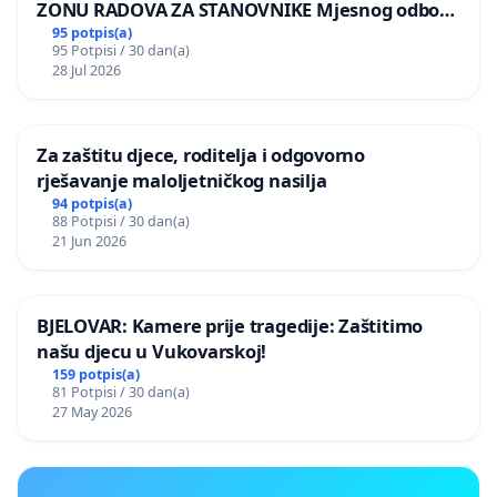
ZONU RADOVA ZA STANOVNIKE Mjesnog odbora
Kamensko i Lemić Brdo
95 potpis(a)
95 Potpisi / 30 dan(a)
28 Jul 2026
Za zaštitu djece, roditelja i odgovorno
rješavanje maloljetničkog nasilja
94 potpis(a)
88 Potpisi / 30 dan(a)
21 Jun 2026
BJELOVAR: Kamere prije tragedije: Zaštitimo
našu djecu u Vukovarskoj!
159 potpis(a)
81 Potpisi / 30 dan(a)
27 May 2026