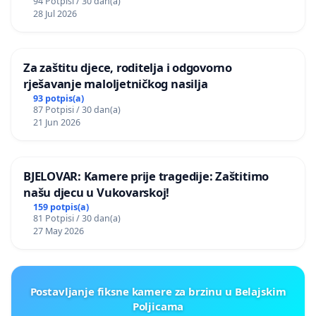
94 Potpisi / 30 dan(a)
28 Jul 2026
Za zaštitu djece, roditelja i odgovorno
rješavanje maloljetničkog nasilja
93 potpis(a)
87 Potpisi / 30 dan(a)
21 Jun 2026
BJELOVAR: Kamere prije tragedije: Zaštitimo
našu djecu u Vukovarskoj!
159 potpis(a)
81 Potpisi / 30 dan(a)
27 May 2026
Postavljanje fiksne kamere za brzinu u Belajskim
Poljicama