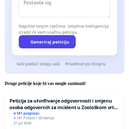
Napišite svojim riječima. Umjetna inteligencija
izradit će vam snažnu peticiju.
Generiraj peticiju
Vaši podaci ostaju vaši
Privatnost po dizajnu
Druge peticije koje bi vas mogle zanimati!
Peticija za utvrđivanje odgovornosti i smjenu
osoba odgovornih za incident u Zoološkom vrtu
Grada Zagreba
4 181 potpis(a)
4 181 Potpisi / 30 dan(a)
31 Jul 2026