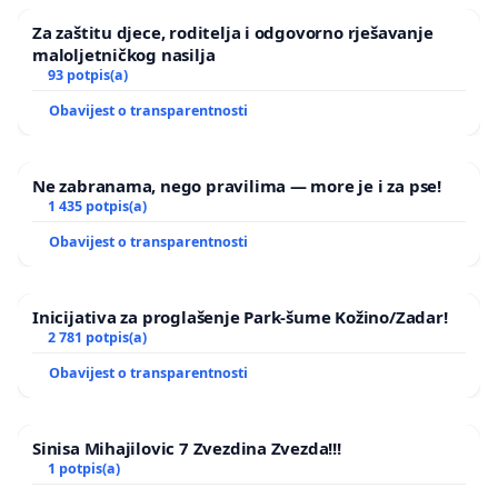
Za zaštitu djece, roditelja i odgovorno rješavanje
maloljetničkog nasilja
93 potpis(a)
Obavijest o transparentnosti
Ne zabranama, nego pravilima — more je i za pse!
1 435 potpis(a)
Obavijest o transparentnosti
Inicijativa za proglašenje Park-šume Kožino/Zadar!
2 781 potpis(a)
Obavijest o transparentnosti
Sinisa Mihajilovic 7 Zvezdina Zvezda!!!
1 potpis(a)