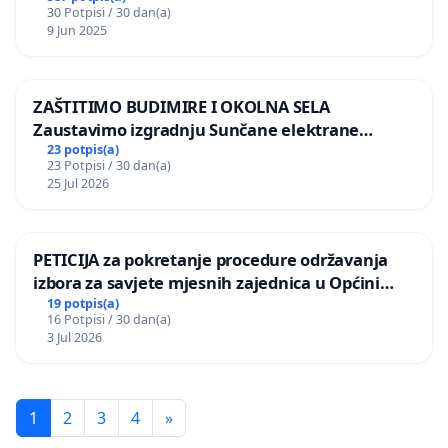
30 Potpisi / 30 dan(a)
9 Jun 2025
ZAŠTITIMO BUDIMIRE I OKOLNA SELA
Zaustavimo izgradnju Sunčane elektrane
Vedrine na području Ugljana
23 potpis(a)
23 Potpisi / 30 dan(a)
25 Jul 2026
PETICIJA za pokretanje procedure održavanja
izbora za savjete mjesnih zajednica u Općini
Bugojno
19 potpis(a)
16 Potpisi / 30 dan(a)
3 Jul 2026
1
2
3
4
»