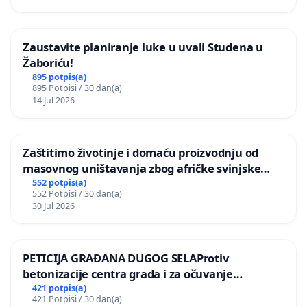
Zaustavite planiranje luke u uvali Studena u
Žaboriću!
895 potpis(a)
895 Potpisi / 30 dan(a)
14 Jul 2026
Zaštitimo životinje i domaću proizvodnju od
masovnog uništavanja zbog afričke svinjske
kuge
552 potpis(a)
552 Potpisi / 30 dan(a)
30 Jul 2026
PETICIJA GRAĐANA DUGOG SELAProtiv
betonizacije centra grada i za očuvanje
postojećih zelenih površina i odraslih stabala pri
421 potpis(a)
421 Potpisi / 30 dan(a)
donošenju izmjena urbanističkog plana