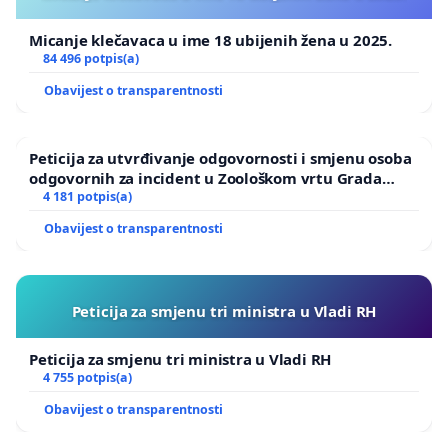
Micanje klečavaca u ime 18 ubijenih žena u 2025.
84 496 potpis(a)
Obavijest o transparentnosti
Peticija za utvrđivanje odgovornosti i smjenu osoba
odgovornih za incident u Zoološkom vrtu Grada
Zagreba
4 181 potpis(a)
Obavijest o transparentnosti
Peticija za smjenu tri ministra u Vladi RH
Peticija za smjenu tri ministra u Vladi RH
4 755 potpis(a)
Obavijest o transparentnosti