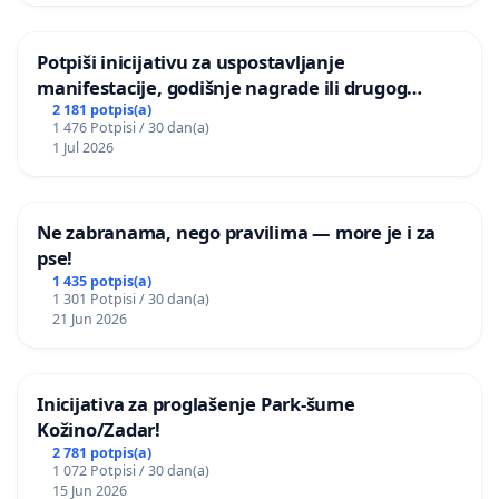
Potpiši inicijativu za uspostavljanje
manifestacije, godišnje nagrade ili drugog
javnog događaja „Edin Avdić“ u Sarajevu
2 181 potpis(a)
1 476 Potpisi / 30 dan(a)
1 Jul 2026
Ne zabranama, nego pravilima — more je i za
pse!
1 435 potpis(a)
1 301 Potpisi / 30 dan(a)
21 Jun 2026
Inicijativa za proglašenje Park-šume
Kožino/Zadar!
2 781 potpis(a)
1 072 Potpisi / 30 dan(a)
15 Jun 2026