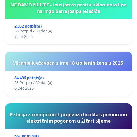
NE DAMO NI LIPE - inicijativa protiv uklanjanja lipa
na Trgu bana Josipa Jelačića
2 352 potpis(a)
38 Potpisi / 30 dan(a)
7 Jun 2026
Micanje klečavaca u ime 18 ubijenih žena u 2025.
84 496 potpis(a)
35 Potpisi / 30 dan(a)
6 Dec 2025
Peticija za mogućnost prijevoza bicikla s pomoćnim
električnim pogonom u Žičari Sljeme
587 potpis(a)