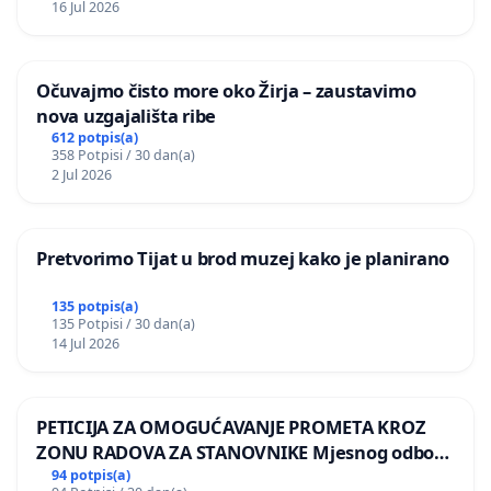
16 Jul 2026
Očuvajmo čisto more oko Žirja – zaustavimo
nova uzgajališta ribe
612 potpis(a)
358 Potpisi / 30 dan(a)
2 Jul 2026
Pretvorimo Tijat u brod muzej kako je planirano
135 potpis(a)
135 Potpisi / 30 dan(a)
14 Jul 2026
PETICIJA ZA OMOGUĆAVANJE PROMETA KROZ
ZONU RADOVA ZA STANOVNIKE Mjesnog odbora
Kamensko i Lemić Brdo
94 potpis(a)