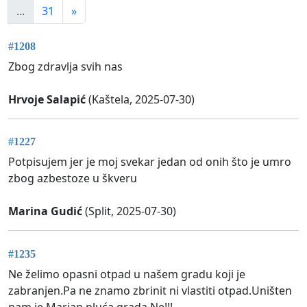
...
31
»
#1208
Zbog zdravlja svih nas
Hrvoje Salapić
(Kaštela, 2025-07-30)
#1227
Potpisujem jer je moj svekar jedan od onih što je umro
zbog azbestoze u škveru
Marina Gudić
(Split, 2025-07-30)
#1235
Ne želimo opasni otpad u našem gradu koji je
zabranjen.Pa ne znamo zbrinit ni vlastiti otpad.Uništen
nam je Marjan pluća grada.Ne!!!