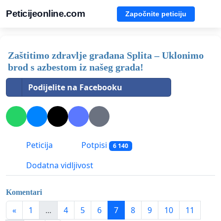
Peticijeonline.com
Započnite peticiju
Zaštitimo zdravlje građana Splita – Uklonimo
brod s azbestom iz našeg grada!
Podijelite na Facebooku
Peticija
Potpisi
6 140
Dodatna vidljivost
Komentari
«
1
...
4
5
6
7
8
9
10
11