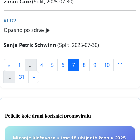
zoran Čače
(Split, 2025-07-30)
#1372
Opasno po zdravlje
Sanja Petric Schwinn
(Split, 2025-07-30)
«
1
...
4
5
6
7
8
9
10
11
...
31
»
Peticije koje drugi korisnici promoviraju
Micanje klečavaca u ime 18 ubijenih žena u 2025.