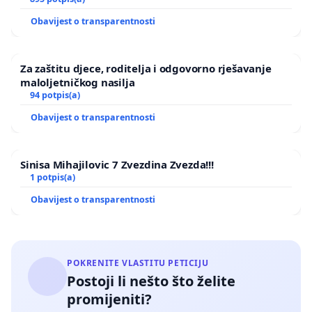
Obavijest o transparentnosti
Za zaštitu djece, roditelja i odgovorno rješavanje
maloljetničkog nasilja
94 potpis(a)
Obavijest o transparentnosti
Sinisa Mihajilovic 7 Zvezdina Zvezda!!!
1 potpis(a)
Obavijest o transparentnosti
POKRENITE VLASTITU PETICIJU
Postoji li nešto što želite
promijeniti?