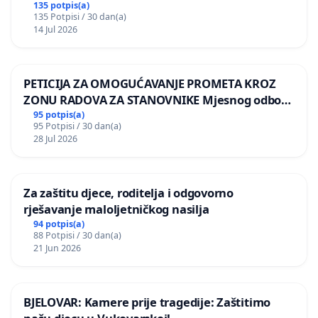
135 potpis(a)
135 Potpisi / 30 dan(a)
14 Jul 2026
PETICIJA ZA OMOGUĆAVANJE PROMETA KROZ
ZONU RADOVA ZA STANOVNIKE Mjesnog odbora
Kamensko i Lemić Brdo
95 potpis(a)
95 Potpisi / 30 dan(a)
28 Jul 2026
Za zaštitu djece, roditelja i odgovorno
rješavanje maloljetničkog nasilja
94 potpis(a)
88 Potpisi / 30 dan(a)
21 Jun 2026
BJELOVAR: Kamere prije tragedije: Zaštitimo