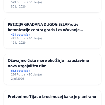
599 Potpisi / 30 dan(a)
30 Jul 2026
PETICIJA GRAĐANA DUGOG SELAProtiv
betonizacije centra grada i za očuvanje
postojećih zelenih površina i odraslih stabala pri
421 potpis(a)
421 Potpisi / 30 dan(a)
donošenju izmjena urbanističkog plana
16 Jul 2026
Očuvajmo čisto more oko Žirja – zaustavimo
nova uzgajališta ribe
612 potpis(a)
296 Potpisi / 30 dan(a)
2 Jul 2026
Pretvorimo Tijat u brod muzej kako je planirano