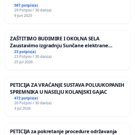
587 potpis(a)
29 Potpisi / 30 dan(a)
9 Jun 2025
ZAŠTITIMO BUDIMIRE I OKOLNA SELA
Zaustavimo izgradnju Sunčane elektrane
Vedrine na području Ugljana
23 potpis(a)
23 Potpisi / 30 dan(a)
25 Jul 2026
PETICIJA ZA VRAĆANJE SUSTAVA POLUUKOPANIH
SPREMNIKA U NASELJU KOLANJSKI GAJAC
472 potpis(a)
20 Potpisi / 30 dan(a)
3 Jul 2026
PETICIJA za pokretanje procedure održavanja