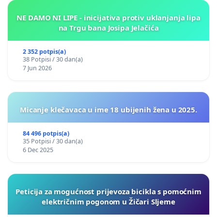
NE DAMO NI LIPE - inicijativa protiv uklanjanja lipa
na Trgu bana Josipa Jelačića
2 352 potpis(a)
38 Potpisi / 30 dan(a)
7 Jun 2026
Micanje klečavaca u ime 18 ubijenih žena u 2025.
84 496 potpis(a)
35 Potpisi / 30 dan(a)
6 Dec 2025
Peticija za mogućnost prijevoza bicikla s pomoćnim
električnim pogonom u Žičari Sljeme