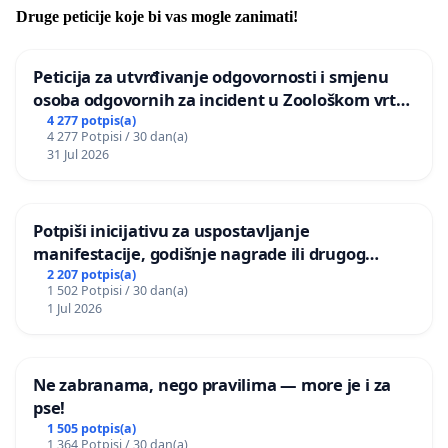
Druge peticije koje bi vas mogle zanimati!
Peticija za utvrđivanje odgovornosti i smjenu
osoba odgovornih za incident u Zoološkom vrtu
Grada Zagreba
4 277 potpis(a)
4 277 Potpisi / 30 dan(a)
31 Jul 2026
Potpiši inicijativu za uspostavljanje
manifestacije, godišnje nagrade ili drugog
javnog događaja „Edin Avdić“ u Sarajevu
2 207 potpis(a)
1 502 Potpisi / 30 dan(a)
1 Jul 2026
Ne zabranama, nego pravilima — more je i za
pse!
1 505 potpis(a)
1 364 Potpisi / 30 dan(a)