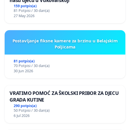
našu djecu u Vukovarskoj!
159 potpis(a)
81 Potpisi / 30 dan(a)
27 May 2026
Postavljanje fiksne kamere za brzinu u Belajskim
Poljicama
81 potpis(a)
70 Potpisi / 30 dan(a)
30 Jun 2026
VRATIMO POMOĆ ZA ŠKOLSKI PRIBOR ZA DJECU
GRADA KUTINE
290 potpis(a)
50 Potpisi / 30 dan(a)
6 Jul 2026