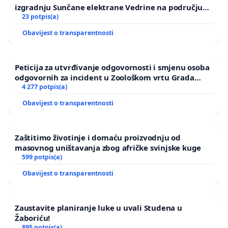
izgradnju Sunčane elektrane Vedrine na području
Ugljana
23 potpis(a)
Obavijest o transparentnosti
Peticija za utvrđivanje odgovornosti i smjenu osoba
odgovornih za incident u Zoološkom vrtu Grada
Zagreba
4 277 potpis(a)
Obavijest o transparentnosti
Zaštitimo životinje i domaću proizvodnju od
masovnog uništavanja zbog afričke svinjske kuge
599 potpis(a)
Obavijest o transparentnosti
Zaustavite planiranje luke u uvali Studena u
Žaboriću!
895 potpis(a)