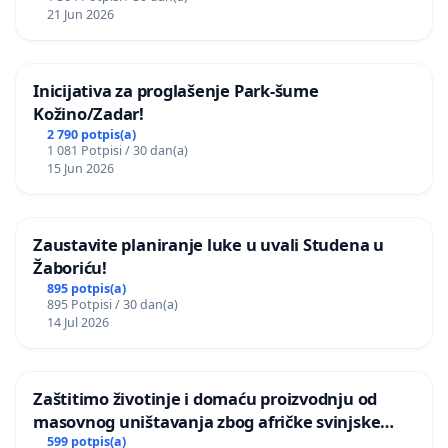
21 Jun 2026
Inicijativa za proglašenje Park-šume
Kožino/Zadar!
2 790 potpis(a)
1 081 Potpisi / 30 dan(a)
15 Jun 2026
Zaustavite planiranje luke u uvali Studena u
Žaboriću!
895 potpis(a)
895 Potpisi / 30 dan(a)
14 Jul 2026
Zaštitimo životinje i domaću proizvodnju od
masovnog uništavanja zbog afričke svinjske
kuge
599 potpis(a)