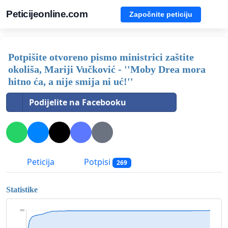
Peticijeonline.com
Započnite peticiju
Potpišite otvoreno pismo ministrici zaštite
okoliša, Mariji Vučković - ''Moby Drea mora
hitno ća, a nije smija ni uć!''
Podijelite na Facebooku
Peticija
Potpisi
269
Statistike
269