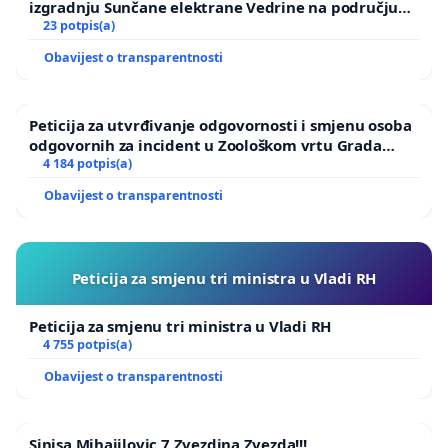
izgradnju Sunčane elektrane Vedrine na području
Ugljana
23 potpis(a)
Obavijest o transparentnosti
Peticija za utvrđivanje odgovornosti i smjenu osoba
odgovornih za incident u Zoološkom vrtu Grada
Zagreba
4 184 potpis(a)
Obavijest o transparentnosti
Peticija za smjenu tri ministra u Vladi RH
Peticija za smjenu tri ministra u Vladi RH
4 755 potpis(a)
Obavijest o transparentnosti
Sinisa Mihajilovic 7 Zvezdina Zvezda!!!