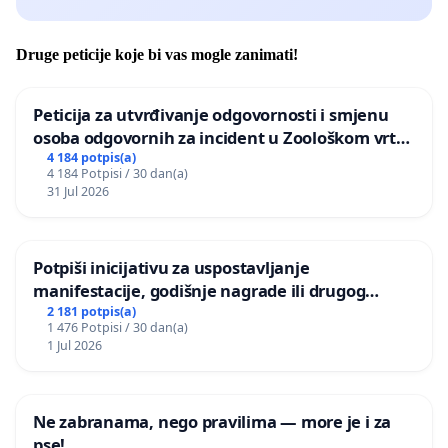
Druge peticije koje bi vas mogle zanimati!
Peticija za utvrđivanje odgovornosti i smjenu
osoba odgovornih za incident u Zoološkom vrtu
Grada Zagreba
4 184 potpis(a)
4 184 Potpisi / 30 dan(a)
31 Jul 2026
Potpiši inicijativu za uspostavljanje
manifestacije, godišnje nagrade ili drugog
javnog događaja „Edin Avdić“ u Sarajevu
2 181 potpis(a)
1 476 Potpisi / 30 dan(a)
1 Jul 2026
Ne zabranama, nego pravilima — more je i za
pse!