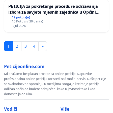
PETICIJA za pokretanje procedure održavanja
izbora za savjete mjesnih zajednica u Općini
Bugojno
19 potpis(a)
16 Potpisi / 30 dan(a)
3 Jul 2026
1
2
3
4
»
Peticijeonline.com
Mi pružamo besplatan prostor za online peticije. Napravite
profesionalnu online peticiju koristeći naš močni servis. Naše peticije
se svakodnevno spominju u medijima, stoga je kreiranje peticije
odličan način da budete primjećeni kako u javnosti tako i kod
donositelja odluka.
Vodiči
Više