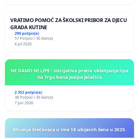
VRATIMO POMOĆ ZA ŠKOLSKI PRIBOR ZA DJECU
GRADA KUTINE
290 potpis(a)
57 Potpisi / 30 dan(a)
6 Jul 2026
NE DAMO NI LIPE - inicijativa protiv uklanjanja lipa
na Trgu bana Josipa Jelačića
2 352 potpis(a)
38 Potpisi / 30 dan(a)
7 Jun 2026
Micanje klečavaca u ime 18 ubijenih žena u 2025.