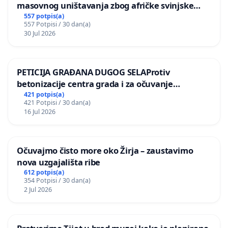
masovnog uništavanja zbog afričke svinjske
kuge
557 potpis(a)
557 Potpisi / 30 dan(a)
30 Jul 2026
PETICIJA GRAĐANA DUGOG SELAProtiv
betonizacije centra grada i za očuvanje
postojećih zelenih površina i odraslih stabala pri
421 potpis(a)
421 Potpisi / 30 dan(a)
donošenju izmjena urbanističkog plana
16 Jul 2026
Očuvajmo čisto more oko Žirja – zaustavimo
nova uzgajališta ribe
612 potpis(a)
354 Potpisi / 30 dan(a)
2 Jul 2026