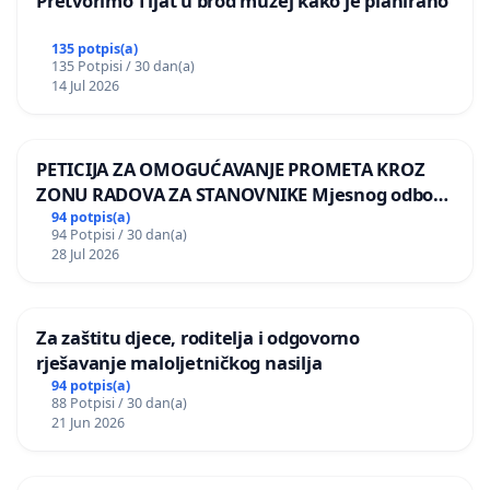
Pretvorimo Tijat u brod muzej kako je planirano
135 potpis(a)
135 Potpisi / 30 dan(a)
14 Jul 2026
PETICIJA ZA OMOGUĆAVANJE PROMETA KROZ
ZONU RADOVA ZA STANOVNIKE Mjesnog odbora
Kamensko i Lemić Brdo
94 potpis(a)
94 Potpisi / 30 dan(a)
28 Jul 2026
Za zaštitu djece, roditelja i odgovorno
rješavanje maloljetničkog nasilja
94 potpis(a)
88 Potpisi / 30 dan(a)
21 Jun 2026