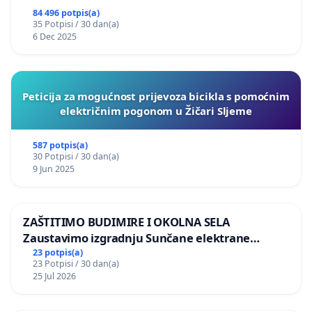
84 496 potpis(a)
35 Potpisi / 30 dan(a)
6 Dec 2025
Peticija za mogućnost prijevoza bicikla s pomoćnim
električnim pogonom u Žičari Sljeme
587 potpis(a)
30 Potpisi / 30 dan(a)
9 Jun 2025
ZAŠTITIMO BUDIMIRE I OKOLNA SELA
Zaustavimo izgradnju Sunčane elektrane
Vedrine na području Ugljana
23 potpis(a)
23 Potpisi / 30 dan(a)
25 Jul 2026