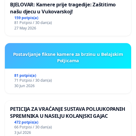
BJELOVAR: Kamere prije tragedije: Zaštitimo
našu djecu u Vukovarskoj!
159 potpis(a)
81 Potpisi / 30 dan(a)
27 May 2026
Postavljanje fiksne kamere za brzinu u Belajskim
Poljicama
81 potpis(a)
71 Potpisi / 30 dan(a)
30 Jun 2026
PETICIJA ZA VRAĆANJE SUSTAVA POLUUKOPANIH
SPREMNIKA U NASELJU KOLANJSKI GAJAC
472 potpis(a)
66 Potpisi / 30 dan(a)
3 Jul 2026