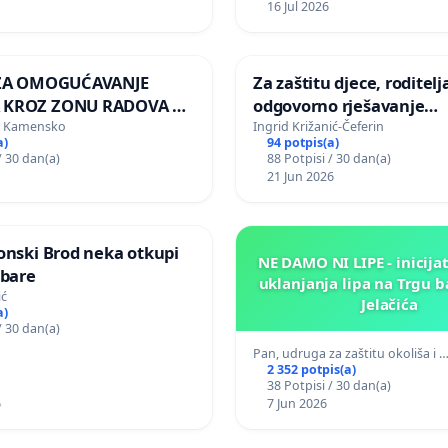
pri donošenju izmjena
16 Jul 2026
urbanističkog plana
 ZA OMOGUĆAVANJE
Za zaštitu djece, roditelja
 KROZ ZONU RADOVA ZA
odgovorno rješavanje
KE Mjesnog odbora
maloljetničkog nasilja
r Kamensko
Ingrid Križanić-Čeferin
a)
94 potpis(a)
 i Lemić Brdo
/ 30 dan(a)
88 Potpisi / 30 dan(a)
21 Jun 2026
onski Brod neka otkupi
NE DAMO NI LIPE - inicija
 bare
uklanjanja lipa na Trgu b
ić
Jelačića
a)
/ 30 dan(a)
Pan, udruga za zaštitu okoliša i 
2 352 potpis(a)
38 Potpisi / 30 dan(a)
6
7 Jun 2026