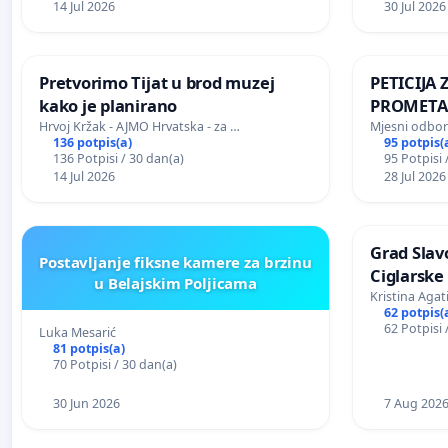
14 Jul 2026
30 Jul 2026
Pretvorimo Tijat u brod muzej
PETICIJA
kako je planirano
PROMETA
STANOVNI
Hrvoj Kržak - AJMO Hrvatska - za …
Mjesni odbo
136 potpis(a)
95 potpis(
Kamensko
136 Potpisi / 30 dan(a)
95 Potpisi 
14 Jul 2026
28 Jul 2026
Grad Slav
Postavljanje fiksne kamere za brzinu
Ciglarske
u Belajskim Poljicama
Kristina Agat
62 potpis(
62 Potpisi 
Luka Mesarić
81 potpis(a)
70 Potpisi / 30 dan(a)
30 Jun 2026
7 Aug 202