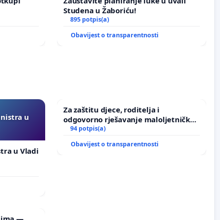
otkupi
Zaustavite planiranje luke u uvali
Studena u Žaboriću!
895 potpis(a)
Obavijest o transparentnosti
Za zaštitu djece, roditelja i
inistra u
odgovorno rješavanje maloljetničkog
nasilja
94 potpis(a)
Obavijest o transparentnosti
stra u Vladi
lima —