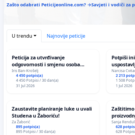
Zašto odabrati Peticijeonline.com? →
Savjeti i vodiči za
U trendu
Najnovije peticije
Peticija za utvrđivanje
Potpiši in
odgovornosti i smjenu osoba
uspostavl
odgovornih za incident u
godišnje 
Iris Ban-Krošelj
Narcisa Cvita
4 450 potpis(a)
2 213 potp
Zoološkom vrtu Grada Zagreba
javnog do
4 450 Potpisi / 30 dan(a)
1 508 Potpi
Sarajevu
31 Jul 2026
1 Jul 2026
Zaustavite planiranje luke u uvali
Zaštitimo
Studena u Žaboriću!
proizvod
uništavan
Za Žaborić
Sanja Rendul
895 potpis(a)
628 potpis
kuge
895 Potpisi / 30 dan(a)
628 Potpisi