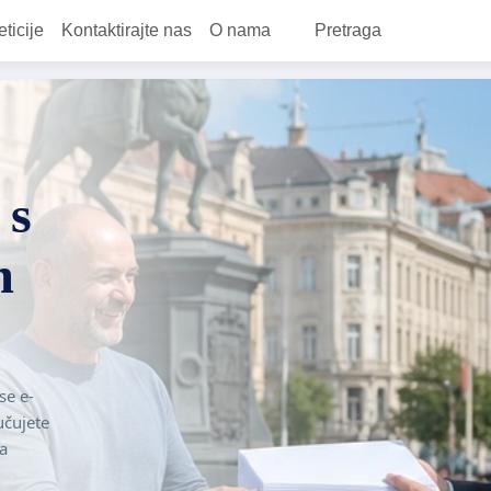
eticije
Kontaktirajte nas
O nama
Pretraga
 s
m
se e-
učujete
ša