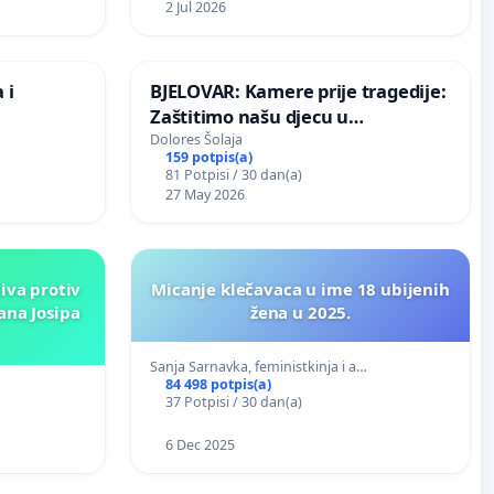
2 Jul 2026
 i
BJELOVAR: Kamere prije tragedije:
Zaštitimo našu djecu u
Vukovarskoj!
Dolores Šolaja
159 potpis(a)
81 Potpisi / 30 dan(a)
27 May 2026
tiva protiv
Micanje klečavaca u ime 18 ubijenih
ana Josipa
žena u 2025.
Sanja Sarnavka, feministkinja i a…
84 498 potpis(a)
…
37 Potpisi / 30 dan(a)
6 Dec 2025