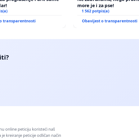
ar!
more je i za pse!
is(a)
1 562 potpis(a)
o transparentnosti
Obavijest o transparentnosti
iti?
u online peticiju koristeći naš
e kreiranje peticije odličan način