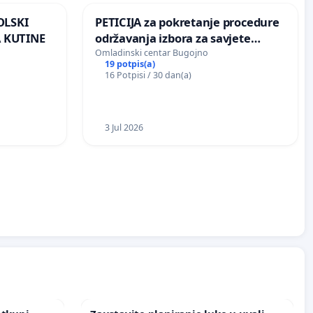
OLSKI
PETICIJA za pokretanje procedure
 KUTINE
održavanja izbora za savjete
mjesnih zajednica u Općini
Omladinski centar Bugojno
19 potpis(a)
Bugojno
16 Potpisi / 30 dan(a)
3 Jul 2026