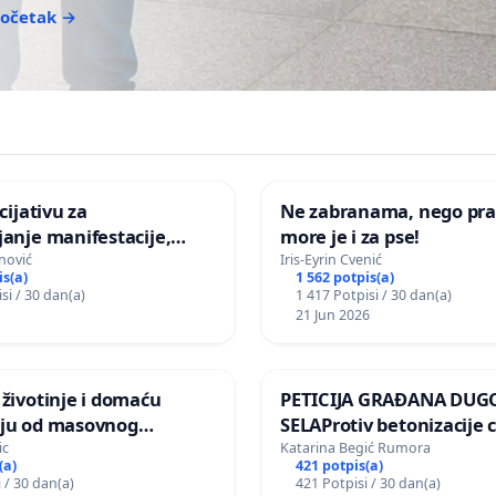
 početak →
icijativu za
Ne zabranama, nego pra
janje manifestacije,
more je i za pse!
nagrade ili drugog
nović
Iris-Eyrin Cvenić
is(a)
1 562 potpis(a)
gađaja „Edin Avdić“ u
si / 30 dan(a)
1 417 Potpisi / 30 dan(a)
21 Jun 2026
 životinje i domaću
PETICIJA GRAĐANA DUG
nju od masovnog
SELAProtiv betonizacije 
ja zbog afričke svinjske
grada i za očuvanje post
ic
Katarina Begić Rumora
(a)
421 potpis(a)
zelenih površina i odrasl
 / 30 dan(a)
421 Potpisi / 30 dan(a)