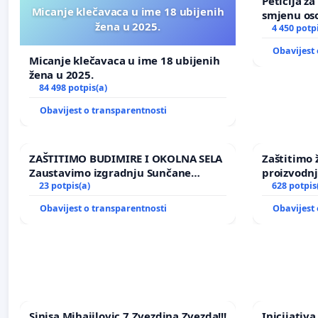
Peticija z
Micanje klečavaca u ime 18 ubijenih
smjenu os
žena u 2025.
u Zoološk
4 450 potp
Obavijest 
Micanje klečavaca u ime 18 ubijenih
žena u 2025.
84 498 potpis(a)
Obavijest o transparentnosti
ZAŠTITIMO BUDIMIRE I OKOLNA SELA
Zaštitimo 
Zaustavimo izgradnju Sunčane
proizvodn
elektrane Vedrine na području
23 potpis(a)
uništavanj
628 potpis
Ugljana
kuge
Obavijest o transparentnosti
Obavijest 
Sinisa Mihajilovic 7 Zvezdina Zvezda!!!
Inicijativ