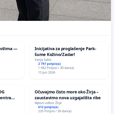
vilima —
Inicijativa za proglašenje Park-
šume Kožino/Zadar!
Vanja Sabic
2 797 potpis(a)
1 082 Potpisi / 30 dan(a)
15 Jun 2026
OG
Očuvajmo čisto more oko Žirja –
centra
zaustavimo nova uzgajališta ribe
ojećih
Mjesni odbor Žirje
612 potpis(a)
ih stabala
235 Potpisi / 30 dan(a)