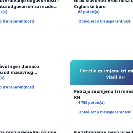
a utvrđivanje odgovornosti i
Grad Slavonski Brod neka 
oba odgovornih za incident
Ciglarske bare
om vrtu Grada Zagreba
is(a)
62 potpis(a)
o transparentnosti
Obavijest o transparentnosti
životinje i domaću
Peticija za smjenu tri m
ju od masovnog
Vladi RH
a zbog afričke svinjske
(a)
o transparentnosti
Peticija za smjenu tri mini
RH
4 756 potpis(a)
Obavijest o transparentnosti
a za proglašenje Park-šume
Ne zabranama, nego pravi