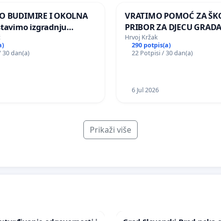
O BUDIMIRE I OKOLNA
VRATIMO POMOĆ ZA ŠK
tavimo izgradnju
PRIBOR ZA DJECU GRADA
lektrane Vedrine na
ć
Hrvoj Kržak
a)
290 potpis(a)
Ugljana
/ 30 dan(a)
22 Potpisi / 30 dan(a)
6 Jul 2026
Prikaži više