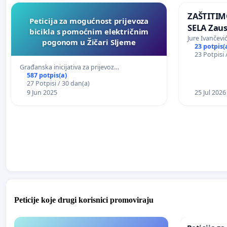
ZAŠTITIM
Peticija za mogućnost prijevoza
SELA Zaus
bicikla s pomoćnim električnim
Sunčane e
Jure Ivančevi
pogonom u Žičari Sljeme
23 potpis(
području 
23 Potpisi 
Građanska inicijativa za prijevoz…
587 potpis(a)
27 Potpisi / 30 dan(a)
9 Jun 2025
25 Jul 2026
Peticije koje drugi korisnici promoviraju