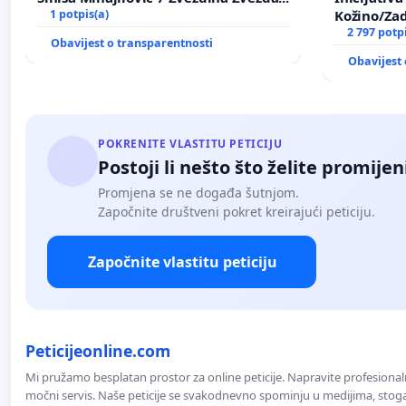
1 potpis(a)
Kožino/Zad
2 797 potp
Obavijest o transparentnosti
Obavijest 
POKRENITE VLASTITU PETICIJU
Postoji li nešto što želite promijen
Promjena se ne događa šutnjom.
Započnite društveni pokret kreirajući peticiju.
Započnite vlastitu peticiju
Peticijeonline.com
Mi pružamo besplatan prostor za online peticije. Napravite profesionaln
močni servis. Naše peticije se svakodnevno spominju u medijima, stoga j