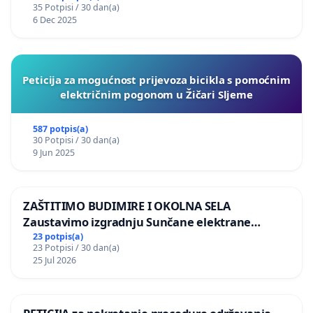
35 Potpisi / 30 dan(a)
6 Dec 2025
Peticija za mogućnost prijevoza bicikla s pomoćnim
električnim pogonom u Žičari Sljeme
587 potpis(a)
30 Potpisi / 30 dan(a)
9 Jun 2025
ZAŠTITIMO BUDIMIRE I OKOLNA SELA
Zaustavimo izgradnju Sunčane elektrane
Vedrine na području Ugljana
23 potpis(a)
23 Potpisi / 30 dan(a)
25 Jul 2026