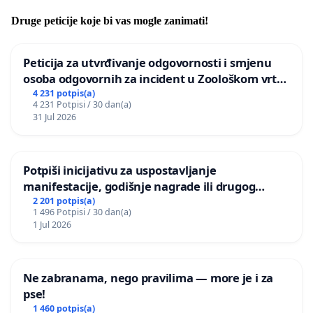
Druge peticije koje bi vas mogle zanimati!
Peticija za utvrđivanje odgovornosti i smjenu
osoba odgovornih za incident u Zoološkom vrtu
Grada Zagreba
4 231 potpis(a)
4 231 Potpisi / 30 dan(a)
31 Jul 2026
Potpiši inicijativu za uspostavljanje
manifestacije, godišnje nagrade ili drugog
javnog događaja „Edin Avdić“ u Sarajevu
2 201 potpis(a)
1 496 Potpisi / 30 dan(a)
1 Jul 2026
Ne zabranama, nego pravilima — more je i za
pse!
1 460 potpis(a)