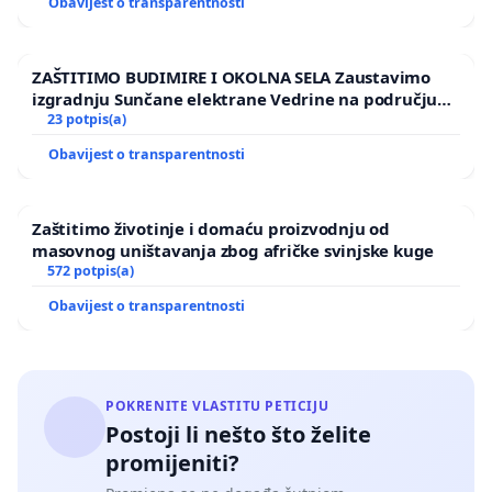
Obavijest o transparentnosti
ZAŠTITIMO BUDIMIRE I OKOLNA SELA Zaustavimo
izgradnju Sunčane elektrane Vedrine na području
Ugljana
23 potpis(a)
Obavijest o transparentnosti
Zaštitimo životinje i domaću proizvodnju od
masovnog uništavanja zbog afričke svinjske kuge
572 potpis(a)
Obavijest o transparentnosti
POKRENITE VLASTITU PETICIJU
Postoji li nešto što želite
promijeniti?