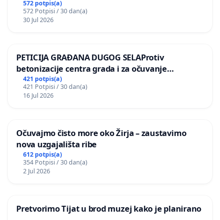
kuge
572 potpis(a)
572 Potpisi / 30 dan(a)
30 Jul 2026
PETICIJA GRAĐANA DUGOG SELAProtiv
betonizacije centra grada i za očuvanje
postojećih zelenih površina i odraslih stabala pri
421 potpis(a)
421 Potpisi / 30 dan(a)
donošenju izmjena urbanističkog plana
16 Jul 2026
Očuvajmo čisto more oko Žirja – zaustavimo
nova uzgajališta ribe
612 potpis(a)
354 Potpisi / 30 dan(a)
2 Jul 2026
Pretvorimo Tijat u brod muzej kako je planirano