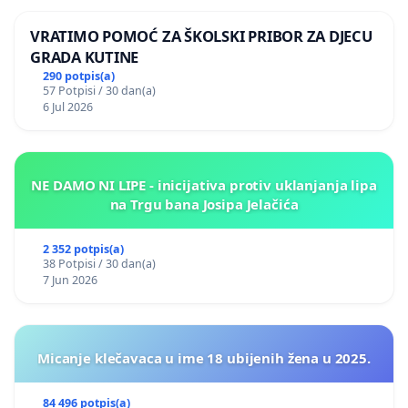
VRATIMO POMOĆ ZA ŠKOLSKI PRIBOR ZA DJECU
GRADA KUTINE
290 potpis(a)
57 Potpisi / 30 dan(a)
6 Jul 2026
NE DAMO NI LIPE - inicijativa protiv uklanjanja lipa
na Trgu bana Josipa Jelačića
2 352 potpis(a)
38 Potpisi / 30 dan(a)
7 Jun 2026
Micanje klečavaca u ime 18 ubijenih žena u 2025.
84 496 potpis(a)