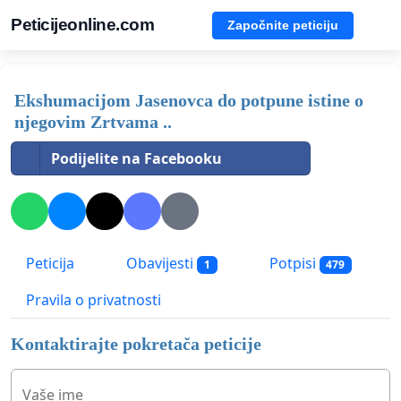
Peticijeonline.com
Započnite peticiju
Ekshumacijom Jasenovca do potpune istine o
njegovim Zrtvama ..
Podijelite na Facebooku
Peticija
Obavijesti
Potpisi
1
479
Pravila o privatnosti
Kontaktirajte pokretača peticije
Vaše ime