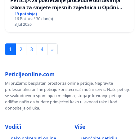
PETICIJA za pokretanje procedure održavanja
izbora za savjete mjesnih zajednica u Općini
Bugojno
19 potpis(a)
16 Potpisi / 30 dan(a)
3 Jul 2026
1
2
3
4
»
Peticijeonline.com
Mi pružamo besplatan prostor za online peticije. Napravite
profesionalnu online peticiju koristeći naš močni servis. Naše peticije
se svakodnevno spominju u medijima, stoga je kreiranje peticije
odličan način da budete primjećeni kako u javnosti tako i kod
donositelja odluka.
Vodiči
Više
Kako pokrenuti online
Započnite peticiju