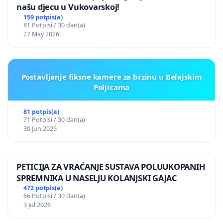
našu djecu u Vukovarskoj!
159 potpis(a)
81 Potpisi / 30 dan(a)
27 May 2026
Postavljanje fiksne kamere za brzinu u Belajskim
Poljicama
81 potpis(a)
71 Potpisi / 30 dan(a)
30 Jun 2026
PETICIJA ZA VRAĆANJE SUSTAVA POLUUKOPANIH
SPREMNIKA U NASELJU KOLANJSKI GAJAC
472 potpis(a)
66 Potpisi / 30 dan(a)
3 Jul 2026