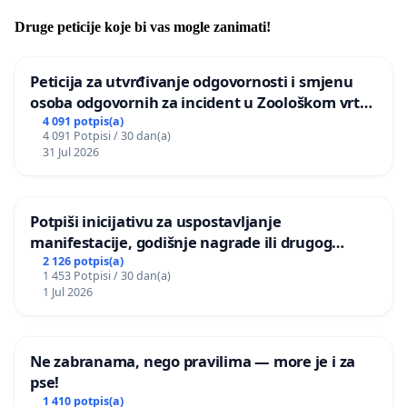
Druge peticije koje bi vas mogle zanimati!
Peticija za utvrđivanje odgovornosti i smjenu
osoba odgovornih za incident u Zoološkom vrtu
Grada Zagreba
4 091 potpis(a)
4 091 Potpisi / 30 dan(a)
31 Jul 2026
Potpiši inicijativu za uspostavljanje
manifestacije, godišnje nagrade ili drugog
javnog događaja „Edin Avdić“ u Sarajevu
2 126 potpis(a)
1 453 Potpisi / 30 dan(a)
1 Jul 2026
Ne zabranama, nego pravilima — more je i za
pse!
1 410 potpis(a)