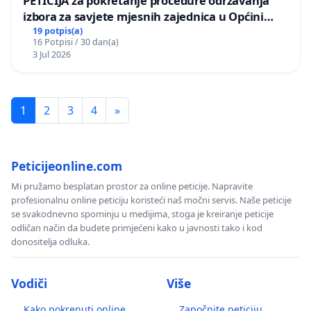
PETICIJA za pokretanje procedure održavanja
izbora za savjete mjesnih zajednica u Općini
Bugojno
19 potpis(a)
16 Potpisi / 30 dan(a)
3 Jul 2026
1
2
3
4
»
Peticijeonline.com
Mi pružamo besplatan prostor za online peticije. Napravite
profesionalnu online peticiju koristeći naš močni servis. Naše peticije
se svakodnevno spominju u medijima, stoga je kreiranje peticije
odličan način da budete primjećeni kako u javnosti tako i kod
donositelja odluka.
Vodiči
Više
Kako pokrenuti online
Započnite peticiju