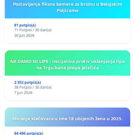
Postavljanje fiksne kamere za brzinu u Belajskim
Poljicama
81 potpis(a)
71 Potpisi / 30 dan(a)
30 Jun 2026
NE DAMO NI LIPE - inicijativa protiv uklanjanja lipa
na Trgu bana Josipa Jelačića
2 352 potpis(a)
38 Potpisi / 30 dan(a)
7 Jun 2026
Micanje klečavaca u ime 18 ubijenih žena u 2025.
84 496 potpis(a)