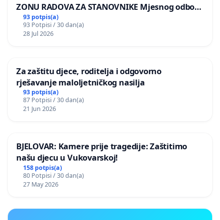
ZONU RADOVA ZA STANOVNIKE Mjesnog odbora
Kamensko i Lemić Brdo
93 potpis(a)
93 Potpisi / 30 dan(a)
28 Jul 2026
Za zaštitu djece, roditelja i odgovorno
rješavanje maloljetničkog nasilja
93 potpis(a)
87 Potpisi / 30 dan(a)
21 Jun 2026
BJELOVAR: Kamere prije tragedije: Zaštitimo
našu djecu u Vukovarskoj!
158 potpis(a)
80 Potpisi / 30 dan(a)
27 May 2026