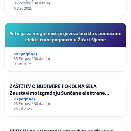
36 Potpisi / 30 dan(a)
6 Dec 2025
Peticija za mogućnost prijevoza bicikla s pomoćnim
električnim pogonom u Žičari Sljeme
587 potpis(a)
35 Potpisi / 30 dan(a)
9 Jun 2025
ZAŠTITIMO BUDIMIRE I OKOLNA SELA
Zaustavimo izgradnju Sunčane elektrane
Vedrine na području Ugljana
23 potpis(a)
23 Potpisi / 30 dan(a)
25 Jul 2026