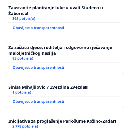
Zaustavite planiranje luke u uvali Studena u
Žaboriću!
895 potpis(a)
Obavijest o transparentnosti
Za zaštitu djece, roditelja i odgovorno rješavanje
maloljetničkog nasilja
93 potpis(a)
Obavijest o transparentnosti
Sinisa Mihajilovic 7 Zvezdina Zvezda!!!
1 potpis(a)
Obavijest o transparentnosti
Inicijativa za proglašenje Park-šume Kožino/Zadar!
2 778 potpis(a)