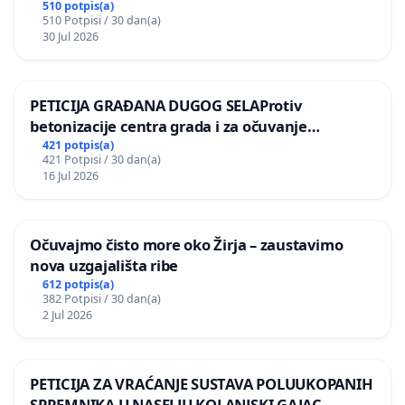
kuge
510 potpis(a)
510 Potpisi / 30 dan(a)
30 Jul 2026
PETICIJA GRAĐANA DUGOG SELAProtiv
betonizacije centra grada i za očuvanje
postojećih zelenih površina i odraslih stabala pri
421 potpis(a)
421 Potpisi / 30 dan(a)
donošenju izmjena urbanističkog plana
16 Jul 2026
Očuvajmo čisto more oko Žirja – zaustavimo
nova uzgajališta ribe
612 potpis(a)
382 Potpisi / 30 dan(a)
2 Jul 2026
PETICIJA ZA VRAĆANJE SUSTAVA POLUUKOPANIH
SPREMNIKA U NASELJU KOLANJSKI GAJAC