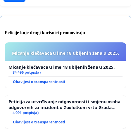
Peticije koje drugi korisnici promoviraju
Micanje klečavaca u ime 18 ubijenih žena u 2025.
Micanje klečavaca u ime 18 ubijenih žena u 2025.
84 496 potpis(a)
Obavijest o transparentnosti
Peticija za utvrđivanje odgovornosti i smjenu osoba
odgovornih za incident u Zoološkom vrtu Grada
Zagreba
4 091 potpis(a)
Obavijest o transparentnosti