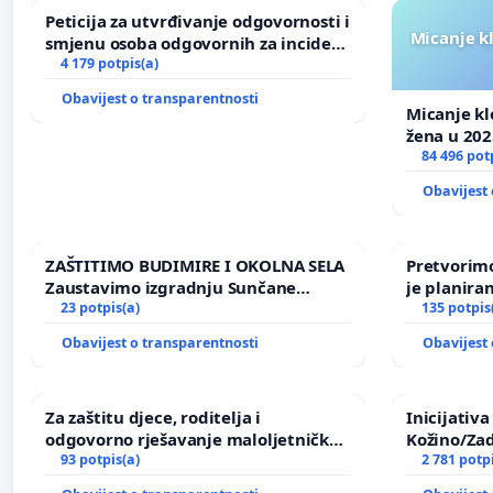
Peticija za utvrđivanje odgovornosti i
Micanje k
smjenu osoba odgovornih za incident
u Zoološkom vrtu Grada Zagreba
4 179 potpis(a)
Obavijest o transparentnosti
Micanje kl
žena u 202
84 496 pot
Obavijest 
ZAŠTITIMO BUDIMIRE I OKOLNA SELA
Pretvorimo
Zaustavimo izgradnju Sunčane
je planira
elektrane Vedrine na području
23 potpis(a)
135 potpis
Ugljana
Obavijest o transparentnosti
Obavijest 
Za zaštitu djece, roditelja i
Inicijativ
odgovorno rješavanje maloljetničkog
Kožino/Zad
nasilja
93 potpis(a)
2 781 potp