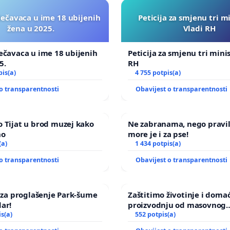
lečavaca u ime 18 ubijenih
Peticija za smjenu tri m
žena u 2025.
Vladi RH
ečavaca u ime 18 ubijenih
Peticija za smjenu tri mini
5.
RH
pis(a)
4 755 potpis(a)
o transparentnosti
Obavijest o transparentnosti
 Tijat u brod muzej kako
Ne zabranama, nego pravi
no
more je i za pse!
(a)
1 434 potpis(a)
o transparentnosti
Obavijest o transparentnosti
a za proglašenje Park-šume
Zaštitimo životinje i doma
ar!
proizvodnju od masovnog
is(a)
uništavanja zbog afričke s
552 potpis(a)
kuge