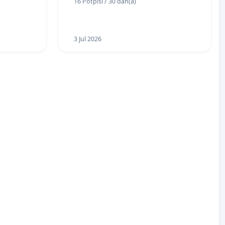
16 Potpisi / 30 dan(a)
Bugojno
3 Jul 2026