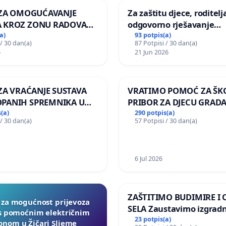
A ZA OMOGUĆAVANJE
Za zaštitu djece, roditelja
 KROZ ZONU RADOVA
odgovorno rješavanje
VNIKE Mjesnog odbora
maloljetničkog nasilja
a)
93 potpis(a)
 / 30 dan(a)
87 Potpisi / 30 dan(a)
 i Lemić Brdo
6
21 Jun 2026
 ZA VRAĆANJE SUSTAVA
VRATIMO POMOĆ ZA ŠK
PANIH SPREMNIKA U
PRIBOR ZA DJECU GRADA
KOLANJSKI GAJAC
(a)
290 potpis(a)
 / 30 dan(a)
57 Potpisi / 30 dan(a)
6 Jul 2026
ZAŠTITIMO BUDIMIRE I
a za mogućnost prijevoza
SELA Zaustavimo izgrad
 s pomoćnim električnim
Sunčane elektrane Vedr
23 potpis(a)
nom u Žičari Sljeme