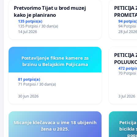
Pretvorimo Tijat u brod muzej
PETICIJ
kako je planirano
PROMETA
ZA STANO
135 potpis(a)
94 potpis(
135 Potpisi / 30 dan(a)
94 Potpisi
Kamensko
14 Jul 2026
28 Jul 202
PETICIJA
Postavljanje fiksne kamere za
POLUUKO
brzinu u Belajskim Poljicama
NASELJU 
472 potpis
70 Potpisi
81 potpis(a)
71 Potpisi / 30 dan(a)
30 Jun 2026
3 Jul 2026
Micanje klečavaca u ime 18 ubijenih
Peticij
žena u 2025.
bicikla
pogo