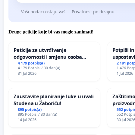
Vaši podaci ostaju vaši
Privatnost po dizajnu
Druge peticije koje bi vas mogle zanimati!
Peticija za utvrđivanje
Potpiši in
odgovornosti i smjenu osoba
uspostavl
odgovornih za incident u
godišnje 
4 179 potpis(a)
2 181 potp
4 179 Potpisi / 30 dan(a)
1 476 Potp
Zoološkom vrtu Grada Zagreba
javnog do
31 Jul 2026
1 Jul 2026
Sarajevu
Zaustavite planiranje luke u uvali
Zaštitimo
Studena u Žaboriću!
proizvod
uništavan
895 potpis(a)
552 potpis
895 Potpisi / 30 dan(a)
552 Potpis
kuge
14 Jul 2026
30 Jul 202