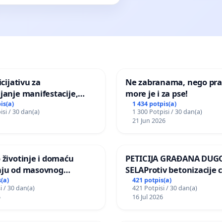
icijativu za
Ne zabranama, nego pra
janje manifestacije,
more je i za pse!
nagrade ili drugog
is(a)
1 434 potpis(a)
isi / 30 dan(a)
1 300 Potpisi / 30 dan(a)
gađaja „Edin Avdić“ u
21 Jun 2026
 životinje i domaću
PETICIJA GRAĐANA DUG
nju od masovnog
SELAProtiv betonizacije 
ja zbog afričke svinjske
grada i za očuvanje post
(a)
421 potpis(a)
i / 30 dan(a)
421 Potpisi / 30 dan(a)
zelenih površina i odrasl
6
16 Jul 2026
pri donošenju izmjena
urbanističkog plana