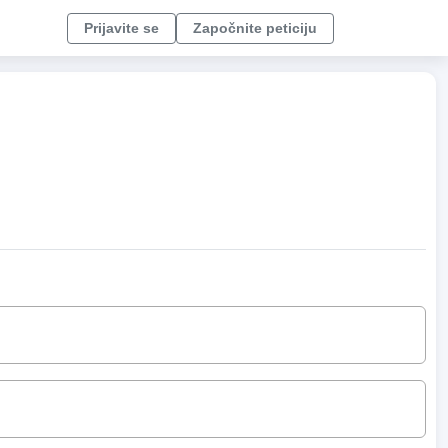
Prijavite se
Započnite peticiju