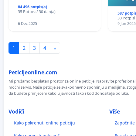
84 496 potpis(a)
35 Potpisi / 30 dan(a)
587 potpis
30 Potpisi
6 Dec 2025
9 Jun 2025
1
2
3
4
»
Peticijeonline.com
Mi pružamo besplatan prostor za online peticije. Napravite profesionaln
močni servis. Naše peticije se svakodnevno spominju u medijima, stoga j
da budete primjećeni kako u javnosti tako i kod donositelja odluka.
Vodiči
Više
Kako pokrenuti online peticiju
Započnite 
Kako napisati peticiju?
Pravila o p