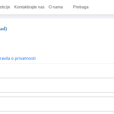
eticije
Kontaktirajte nas
O nama
Pretraga
pad)
ravila o privatnosti