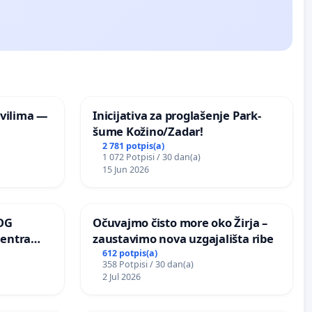
vilima —
Inicijativa za proglašenje Park-
šume Kožino/Zadar!
2 781 potpis(a)
1 072 Potpisi / 30 dan(a)
15 Jun 2026
OG
Očuvajmo čisto more oko Žirja –
centra
zaustavimo nova uzgajališta ribe
ojećih
612 potpis(a)
358 Potpisi / 30 dan(a)
ih stabala
2 Jul 2026