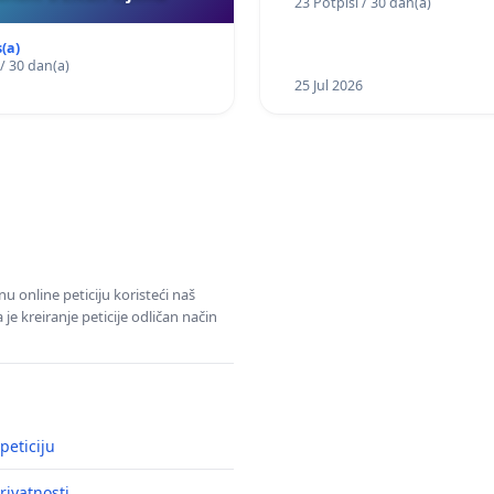
23 Potpisi / 30 dan(a)
području Ugljana
(a)
 / 30 dan(a)
25 Jul 2026
u online peticiju koristeći naš
e kreiranje peticije odličan način
peticiju
rivatnosti