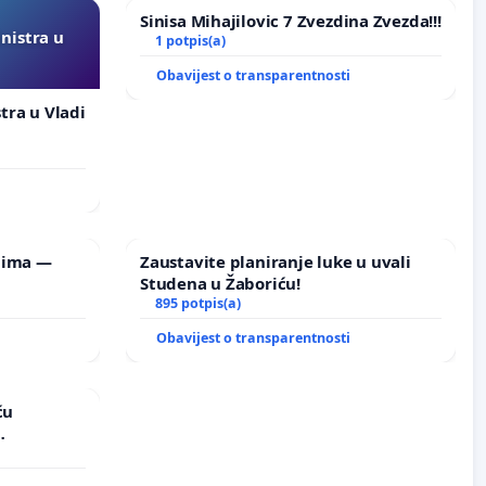
Sinisa Mihajilovic 7 Zvezdina Zvezda!!!
inistra u
1 potpis(a)
Obavijest o transparentnosti
stra u Vladi
lima —
Zaustavite planiranje luke u uvali
Studena u Žaboriću!
895 potpis(a)
Obavijest o transparentnosti
ću
vinjske