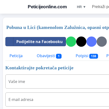
Peticijeonline.com
Pretraži p
HR ▼
Pobuna u Lici (kamenolom Zalužnica, opasni ot
Podijelite na Facebooku
Peticija
Obavijesti
Potpisi
P
1
138
Kontaktirajte pokretača peticije
Vaše ime
E-mail adresa