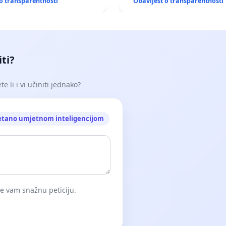
o transparentnosti
Obavijest o transparentnosti
iti?
e li i vi učiniti jednako?
etano umjetnom inteligencijom
će vam snažnu peticiju.