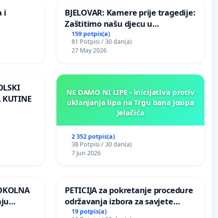
 i
BJELOVAR: Kamere prije tragedije:
Zaštitimo našu djecu u
Vukovarskoj!
159 potpis(a)
81 Potpisi / 30 dan(a)
27 May 2026
OLSKI
NE DAMO NI LIPE - inicijativa protiv
 KUTINE
uklanjanja lipa na Trgu bana Josipa
Jelačića
2 352 potpis(a)
38 Potpisi / 30 dan(a)
7 Jun 2026
 OKOLNA
PETICIJA za pokretanje procedure
nju
održavanja izbora za savjete
ine na
mjesnih zajednica u Općini
19 potpis(a)