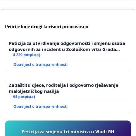
Peticije koje drugi korisnici promoviraju
Peticija za utvrđivanje odgovornosti i smjenu osoba
odgovornih za incident u Zoološkom vrtu Grada
Zagreba
4 229 potpis(a)
Obavijest o transparentnosti
Za zaštitu djece, roditelja i odgovorno rješavanje
maloljetničkog nasilja
94 potpis(a)
Obavijest o transparentnosti
Peticija za smjenu tri ministra u Vladi RH