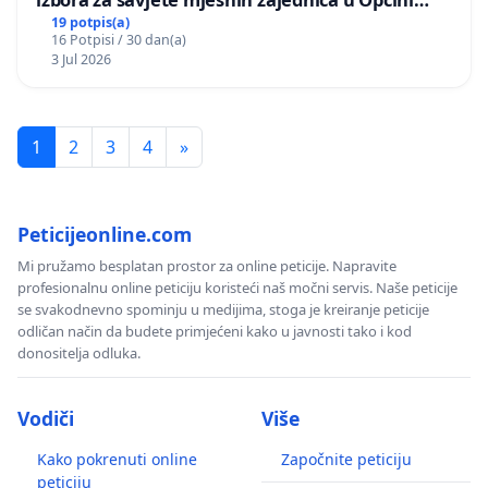
Bugojno
19 potpis(a)
16 Potpisi / 30 dan(a)
3 Jul 2026
1
2
3
4
»
Peticijeonline.com
Mi pružamo besplatan prostor za online peticije. Napravite
profesionalnu online peticiju koristeći naš močni servis. Naše peticije
se svakodnevno spominju u medijima, stoga je kreiranje peticije
odličan način da budete primjećeni kako u javnosti tako i kod
donositelja odluka.
Vodiči
Više
Kako pokrenuti online
Započnite peticiju
peticiju