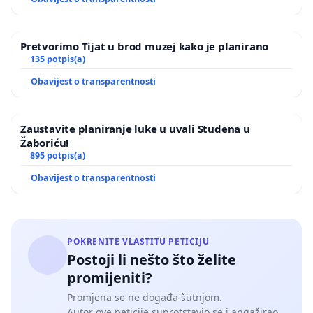
Pretvorimo Tijat u brod muzej kako je planirano
135 potpis(a)
Obavijest o transparentnosti
Zaustavite planiranje luke u uvali Studena u
Žaboriću!
895 potpis(a)
Obavijest o transparentnosti
POKRENITE VLASTITU PETICIJU
Postoji li nešto što želite
promijeniti?
Promjena se ne događa šutnjom.
Autor ove peticije suprotstavio se i angažirao.