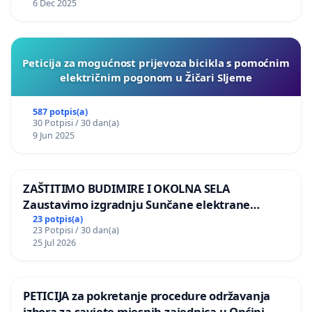
6 Dec 2025
Peticija za mogućnost prijevoza bicikla s pomoćnim
električnim pogonom u Žičari Sljeme
587 potpis(a)
30 Potpisi / 30 dan(a)
9 Jun 2025
ZAŠTITIMO BUDIMIRE I OKOLNA SELA
Zaustavimo izgradnju Sunčane elektrane
Vedrine na području Ugljana
23 potpis(a)
23 Potpisi / 30 dan(a)
25 Jul 2026
PETICIJA za pokretanje procedure održavanja
izbora za savjete mjesnih zajednica u Općini