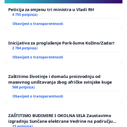
Peticija za smjenu tri ministra u Vladi RH
4 755 potpis(a)
Obavijest o transparentnosti
Inicijativa za proglašenje Park-šume Kožino/Zadar!
2 784 potpis(a)
Obavijest o transparentnosti
Zaštitimo životinje i domaću proizvodnju od
masovnog uništavanja zbog afričke svinjske kuge
568 potpis(a)
Obavijest o transparentnosti
ZAŠTITIMO BUDIMIRE I OKOLNA SELA Zaustavimo
izgradnju Sunčane elektrane Vedrine na području
Ugljana
23 potpis(a)