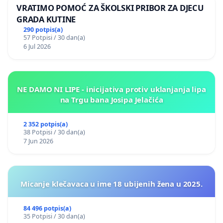
VRATIMO POMOĆ ZA ŠKOLSKI PRIBOR ZA DJECU
GRADA KUTINE
290 potpis(a)
57 Potpisi / 30 dan(a)
6 Jul 2026
NE DAMO NI LIPE - inicijativa protiv uklanjanja lipa
na Trgu bana Josipa Jelačića
2 352 potpis(a)
38 Potpisi / 30 dan(a)
7 Jun 2026
Micanje klečavaca u ime 18 ubijenih žena u 2025.
84 496 potpis(a)
35 Potpisi / 30 dan(a)