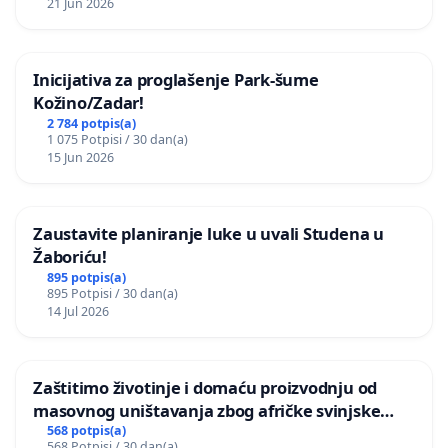
21 Jun 2026
Inicijativa za proglašenje Park-šume
Kožino/Zadar!
2 784 potpis(a)
1 075 Potpisi / 30 dan(a)
15 Jun 2026
Zaustavite planiranje luke u uvali Studena u
Žaboriću!
895 potpis(a)
895 Potpisi / 30 dan(a)
14 Jul 2026
Zaštitimo životinje i domaću proizvodnju od
masovnog uništavanja zbog afričke svinjske
kuge
568 potpis(a)
568 Potpisi / 30 dan(a)