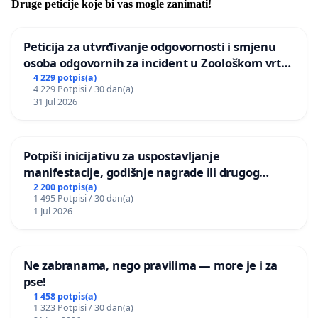
Druge peticije koje bi vas mogle zanimati!
Peticija za utvrđivanje odgovornosti i smjenu
osoba odgovornih za incident u Zoološkom vrtu
Grada Zagreba
4 229 potpis(a)
4 229 Potpisi / 30 dan(a)
31 Jul 2026
Potpiši inicijativu za uspostavljanje
manifestacije, godišnje nagrade ili drugog
javnog događaja „Edin Avdić“ u Sarajevu
2 200 potpis(a)
1 495 Potpisi / 30 dan(a)
1 Jul 2026
Ne zabranama, nego pravilima — more je i za
pse!
1 458 potpis(a)
1 323 Potpisi / 30 dan(a)