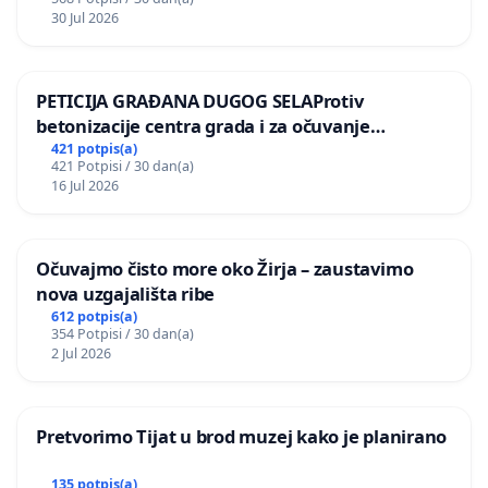
30 Jul 2026
PETICIJA GRAĐANA DUGOG SELAProtiv
betonizacije centra grada i za očuvanje
postojećih zelenih površina i odraslih stabala pri
421 potpis(a)
421 Potpisi / 30 dan(a)
donošenju izmjena urbanističkog plana
16 Jul 2026
Očuvajmo čisto more oko Žirja – zaustavimo
nova uzgajališta ribe
612 potpis(a)
354 Potpisi / 30 dan(a)
2 Jul 2026
Pretvorimo Tijat u brod muzej kako je planirano
135 potpis(a)