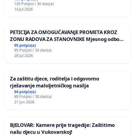
135 Potpisi / 30 dan(a)
14 Jul 2026
PETICIJA ZA OMOGUĆAVANJE PROMETA KROZ
ZONU RADOVA ZA STANOVNIKE Mjesnog odbora
Kamensko i Lemić Brdo
95 potpis(a)
95 Potpisi / 30 dan(a)
28 Jul 2026
Za zaštitu djece, roditelja i odgovorno
rješavanje maloljetničkog nasilja
94 potpis(a)
88 Potpisi / 30 dan(a)
21 Jun 2026
BJELOVAR: Kamere prije tragedije: Zaštitimo
našu djecu u Vukovarskoj!