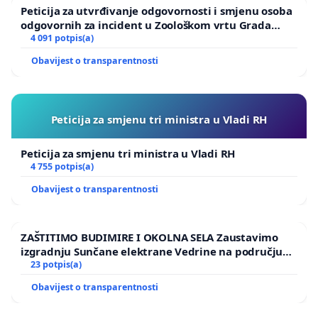
Peticija za utvrđivanje odgovornosti i smjenu osoba
odgovornih za incident u Zoološkom vrtu Grada
Zagreba
4 091 potpis(a)
Obavijest o transparentnosti
Peticija za smjenu tri ministra u Vladi RH
Peticija za smjenu tri ministra u Vladi RH
4 755 potpis(a)
Obavijest o transparentnosti
ZAŠTITIMO BUDIMIRE I OKOLNA SELA Zaustavimo
izgradnju Sunčane elektrane Vedrine na području
Ugljana
23 potpis(a)
Obavijest o transparentnosti