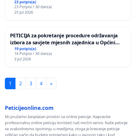
Vedrine na području Ugljana
23 potpis(a)
23 Potpisi / 30 dan(a)
25 Jul 2026
PETICIJA za pokretanje procedure održavanja
izbora za savjete mjesnih zajednica u Općini
Bugojno
19 potpis(a)
16 Potpisi / 30 dan(a)
3 Jul 2026
1
2
3
4
»
Peticijeonline.com
Mi pružamo besplatan prostor za online peticije. Napravite
profesionalnu online peticiju koristeći naš močni servis. Naše peticije
se svakodnevno spominju u medijima, stoga je kreiranje peticije
odličan način da budete primjećeni kako u javnosti tako i kod