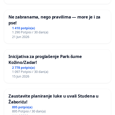
Ne zabranama, nego pravilima — more je i za
pse!
1 410 potpis(a)
1 290 Potpisi / 30 dan(a)
21 Jun 2026
Inicijativa za proglašenje Park-šume
Kožino/Zadar!
2 778 potpis(a)
1 097 Potpisi / 30 dan(a)
15 Jun 2026
Zaustavite planiranje luke u uvali Studena u
Žaboriću!
895 potpis(a)
895 Potpisi / 30 dan(a)