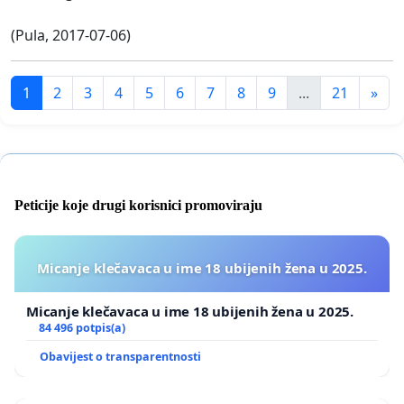
(Pula, 2017-07-06)
1
2
3
4
5
6
7
8
9
...
21
»
Peticije koje drugi korisnici promoviraju
Micanje klečavaca u ime 18 ubijenih žena u 2025.
Micanje klečavaca u ime 18 ubijenih žena u 2025.
84 496 potpis(a)
Obavijest o transparentnosti