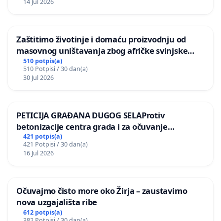
14 Jul 2026
Zaštitimo životinje i domaću proizvodnju od
masovnog uništavanja zbog afričke svinjske
kuge
510 potpis(a)
510 Potpisi / 30 dan(a)
30 Jul 2026
PETICIJA GRAĐANA DUGOG SELAProtiv
betonizacije centra grada i za očuvanje
postojećih zelenih površina i odraslih stabala pri
421 potpis(a)
421 Potpisi / 30 dan(a)
donošenju izmjena urbanističkog plana
16 Jul 2026
Očuvajmo čisto more oko Žirja – zaustavimo
nova uzgajališta ribe
612 potpis(a)
382 Potpisi / 30 dan(a)