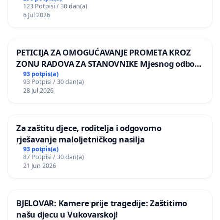
123 Potpisi / 30 dan(a)
6 Jul 2026
PETICIJA ZA OMOGUĆAVANJE PROMETA KROZ
ZONU RADOVA ZA STANOVNIKE Mjesnog odbora
Kamensko i Lemić Brdo
93 potpis(a)
93 Potpisi / 30 dan(a)
28 Jul 2026
Za zaštitu djece, roditelja i odgovorno
rješavanje maloljetničkog nasilja
93 potpis(a)
87 Potpisi / 30 dan(a)
21 Jun 2026
BJELOVAR: Kamere prije tragedije: Zaštitimo
našu djecu u Vukovarskoj!