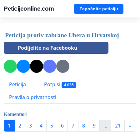
Peticijeonline.com
Započnite peticiju
Peticija protiv zabrane Ubera u Hrvatskoj
Podijelite na Facebooku
Peticija
Potpisi
4 035
Pravila o privatnosti
Komentari
1
2
3
4
5
6
7
8
9
...
21
»