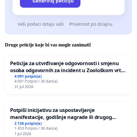
Generiraj peticiju
Vaši podaci ostaju vaši
Privatnost po dizajnu
Druge peticije koje bi vas mogle zanimati!
Peticija za utvrđivanje odgovornosti i smjenu
osoba odgovornih za incident u Zoološkom vrtu
Grada Zagreba
4 091 potpis(a)
4 091 Potpisi / 30 dan(a)
31 Jul 2026
Potpiši inicijativu za uspostavljanje
manifestacije, godišnje nagrade ili drugog
javnog događaja „Edin Avdić“ u Sarajevu
2 126 potpis(a)
1 453 Potpisi / 30 dan(a)
1 Jul 2026