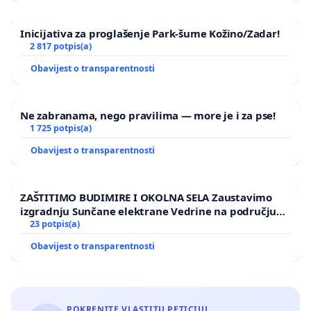
Inicijativa za proglašenje Park-šume Kožino/Zadar!
2 817 potpis(a)
Obavijest o transparentnosti
Ne zabranama, nego pravilima — more je i za pse!
1 725 potpis(a)
Obavijest o transparentnosti
ZAŠTITIMO BUDIMIRE I OKOLNA SELA Zaustavimo
izgradnju Sunčane elektrane Vedrine na području
Ugljana
23 potpis(a)
Obavijest o transparentnosti
POKRENITE VLASTITU PETICIJU