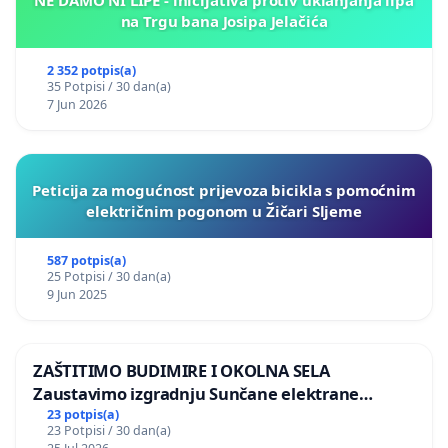
NE DAMO NI LIPE - inicijativa protiv uklanjanja lipa
na Trgu bana Josipa Jelačića
2 352 potpis(a)
35 Potpisi / 30 dan(a)
7 Jun 2026
Peticija za mogućnost prijevoza bicikla s pomoćnim
električnim pogonom u Žičari Sljeme
587 potpis(a)
25 Potpisi / 30 dan(a)
9 Jun 2025
ZAŠTITIMO BUDIMIRE I OKOLNA SELA
Zaustavimo izgradnju Sunčane elektrane
Vedrine na području Ugljana
23 potpis(a)
23 Potpisi / 30 dan(a)