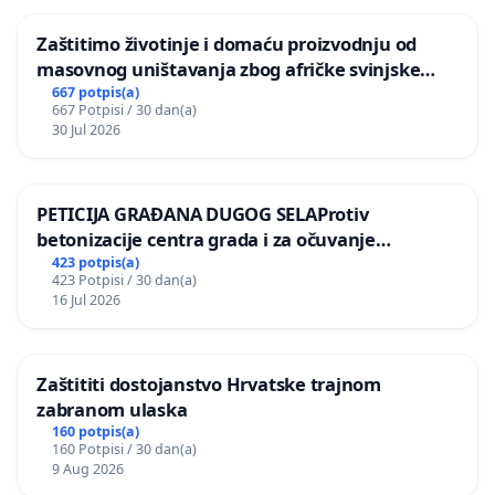
Zaštitimo životinje i domaću proizvodnju od
masovnog uništavanja zbog afričke svinjske
kuge
667 potpis(a)
667 Potpisi / 30 dan(a)
30 Jul 2026
PETICIJA GRAĐANA DUGOG SELAProtiv
betonizacije centra grada i za očuvanje
postojećih zelenih površina i odraslih stabala pri
423 potpis(a)
423 Potpisi / 30 dan(a)
donošenju izmjena urbanističkog plana
16 Jul 2026
Zaštititi dostojanstvo Hrvatske trajnom
zabranom ulaska
160 potpis(a)
160 Potpisi / 30 dan(a)
9 Aug 2026