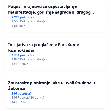
Potpiši inicijativu za uspostavljanje
manifestacije, godišnje nagrade ili drugog
javnog događaja „Edin Avdić“ u Sarajevu
2 223 potpis(a)
1 505 Potpisi / 30 dan(a)
1 Jul 2026
Inicijativa za proglašenje Park-šume
Kožino/Zadar!
2 817 potpis(a)
1 084 Potpisi / 30 dan(a)
15 Jun 2026
Zaustavite planiranje luke u uvali Studena u
Žaboriću!
896 potpis(a)
896 Potpisi / 30 dan(a)
14 Jul 2026