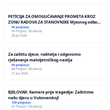
PETICIJA ZA OMOGUĆAVANJE PROMETA KROZ
ZONU RADOVA ZA STANOVNIKE Mjesnog odbora
Kamensko i Lemić Brdo
95 potpis(a)
95 Potpisi / 30 dan(a)
28 Jul 2026
Za zaštitu djece, roditelja i odgovorno
rješavanje maloljetničkog nasilja
94 potpis(a)
88 Potpisi / 30 dan(a)
21 Jun 2026
BJELOVAR: Kamere prije tragedije: Zaštitimo
našu djecu u Vukovarskoj!
159 potpis(a)
81 Potpisi / 30 dan(a)