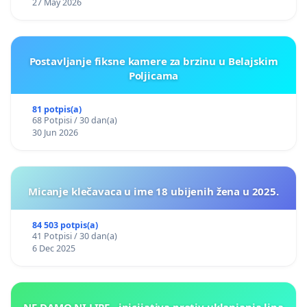
27 May 2026
Postavljanje fiksne kamere za brzinu u Belajskim
Poljicama
81 potpis(a)
68 Potpisi / 30 dan(a)
30 Jun 2026
Micanje klečavaca u ime 18 ubijenih žena u 2025.
84 503 potpis(a)
41 Potpisi / 30 dan(a)
6 Dec 2025