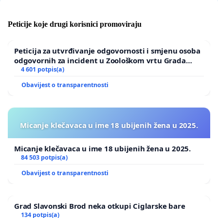
Peticije koje drugi korisnici promoviraju
Peticija za utvrđivanje odgovornosti i smjenu osoba
odgovornih za incident u Zoološkom vrtu Grada
Zagreba
4 601 potpis(a)
Obavijest o transparentnosti
Micanje klečavaca u ime 18 ubijenih žena u 2025.
Micanje klečavaca u ime 18 ubijenih žena u 2025.
84 503 potpis(a)
Obavijest o transparentnosti
Grad Slavonski Brod neka otkupi Ciglarske bare
134 potpis(a)