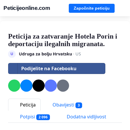
Peticijeonline.com
Započnite peticiju
Peticija za zatvaranje Hotela Porin i
deportaciju ilegalnih migranata.
Udruga za bolju Hrvatsku
· US
U
Podijelite na Facebooku
Peticija
Obavijesti
3
Potpisi
Dodatna vidljivost
2 096