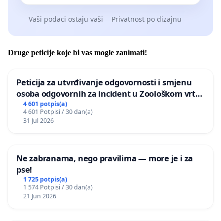
Vaši podaci ostaju vaši
Privatnost po dizajnu
Druge peticije koje bi vas mogle zanimati!
Peticija za utvrđivanje odgovornosti i smjenu
osoba odgovornih za incident u Zoološkom vrtu
Grada Zagreba
4 601 potpis(a)
4 601 Potpisi / 30 dan(a)
31 Jul 2026
Ne zabranama, nego pravilima — more je i za
pse!
1 725 potpis(a)
1 574 Potpisi / 30 dan(a)
21 Jun 2026