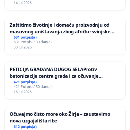
14 Jul 2026
Zaštitimo životinje i domaću proizvodnju od
masovnog uništavanja zbog afričke svinjske
kuge
631 potpis(a)
631 Potpisi / 30 dan(a)
30 Jul 2026
PETICIJA GRAĐANA DUGOG SELAProtiv
betonizacije centra grada i za očuvanje
postojećih zelenih površina i odraslih stabala pri
421 potpis(a)
421 Potpisi / 30 dan(a)
donošenju izmjena urbanističkog plana
16 Jul 2026
Očuvajmo čisto more oko Žirja – zaustavimo
nova uzgajališta ribe
612 potpis(a)