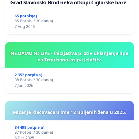
Grad Slavonski Brod neka otkupi Ciglarske bare
65 potpis(a)
65 Potpisi / 30 dan(a)
7 Aug 2026
NE DAMO NI LIPE - inicijativa protiv uklanjanja lipa
na Trgu bana Josipa Jelačića
2 352 potpis(a)
38 Potpisi / 30 dan(a)
7 Jun 2026
Micanje klečavaca u ime 18 ubijenih žena u 2025.
84 498 potpis(a)
37 Potpisi / 30 dan(a)
6 Dec 2025