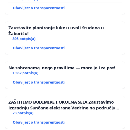
Obavijest o transparentnosti
Zaustavite planiranje luke u uvali Studena u
Žaboriću!
895 potpis(a)
Obavijest o transparentnosti
Ne zabranama, nego pravilima — more je i za pse!
1 562 potpis(a)
Obavijest o transparentnosti
ZAŠTITIMO BUDIMIRE I OKOLNA SELA Zaustavimo
izgradnju Sunčane elektrane Vedrine na području
Ugljana
23 potpis(a)
Obavijest o transparentnosti