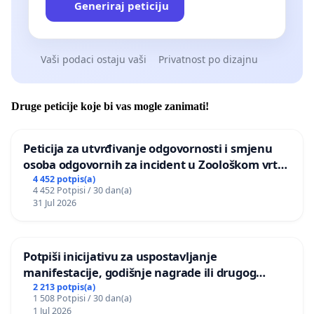
Generiraj peticiju
Vaši podaci ostaju vaši
Privatnost po dizajnu
Druge peticije koje bi vas mogle zanimati!
Peticija za utvrđivanje odgovornosti i smjenu
osoba odgovornih za incident u Zoološkom vrtu
Grada Zagreba
4 452 potpis(a)
4 452 Potpisi / 30 dan(a)
31 Jul 2026
Potpiši inicijativu za uspostavljanje
manifestacije, godišnje nagrade ili drugog
javnog događaja „Edin Avdić“ u Sarajevu
2 213 potpis(a)
1 508 Potpisi / 30 dan(a)
1 Jul 2026