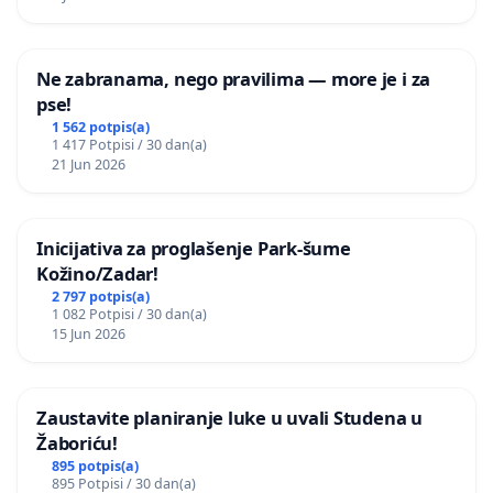
Ne zabranama, nego pravilima — more je i za
pse!
1 562 potpis(a)
1 417 Potpisi / 30 dan(a)
21 Jun 2026
Inicijativa za proglašenje Park-šume
Kožino/Zadar!
2 797 potpis(a)
1 082 Potpisi / 30 dan(a)
15 Jun 2026
Zaustavite planiranje luke u uvali Studena u
Žaboriću!
895 potpis(a)
895 Potpisi / 30 dan(a)