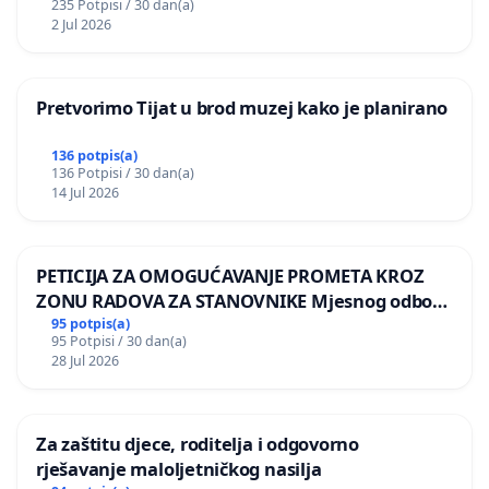
235 Potpisi / 30 dan(a)
2 Jul 2026
Pretvorimo Tijat u brod muzej kako je planirano
136 potpis(a)
136 Potpisi / 30 dan(a)
14 Jul 2026
PETICIJA ZA OMOGUĆAVANJE PROMETA KROZ
ZONU RADOVA ZA STANOVNIKE Mjesnog odbora
Kamensko i Lemić Brdo
95 potpis(a)
95 Potpisi / 30 dan(a)
28 Jul 2026
Za zaštitu djece, roditelja i odgovorno
rješavanje maloljetničkog nasilja