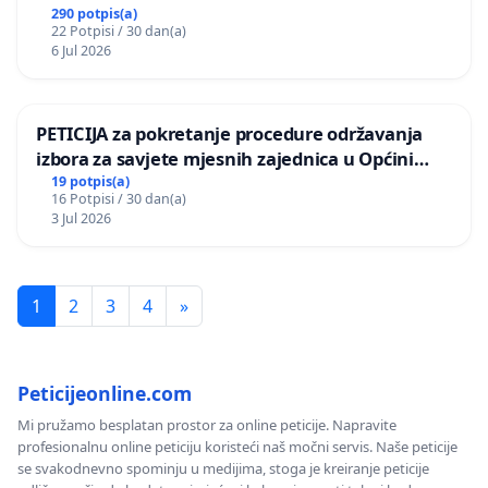
290 potpis(a)
22 Potpisi / 30 dan(a)
6 Jul 2026
PETICIJA za pokretanje procedure održavanja
izbora za savjete mjesnih zajednica u Općini
Bugojno
19 potpis(a)
16 Potpisi / 30 dan(a)
3 Jul 2026
1
2
3
4
»
Peticijeonline.com
Mi pružamo besplatan prostor za online peticije. Napravite
profesionalnu online peticiju koristeći naš močni servis. Naše peticije
se svakodnevno spominju u medijima, stoga je kreiranje peticije