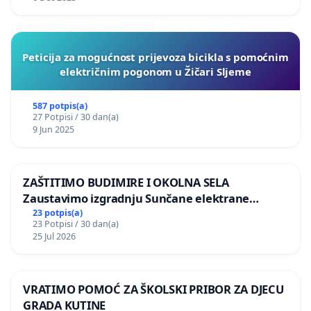
Peticija za mogućnost prijevoza bicikla s pomoćnim
električnim pogonom u Žičari Sljeme
587 potpis(a)
27 Potpisi / 30 dan(a)
9 Jun 2025
ZAŠTITIMO BUDIMIRE I OKOLNA SELA
Zaustavimo izgradnju Sunčane elektrane
Vedrine na području Ugljana
23 potpis(a)
23 Potpisi / 30 dan(a)
25 Jul 2026
VRATIMO POMOĆ ZA ŠKOLSKI PRIBOR ZA DJECU
GRADA KUTINE