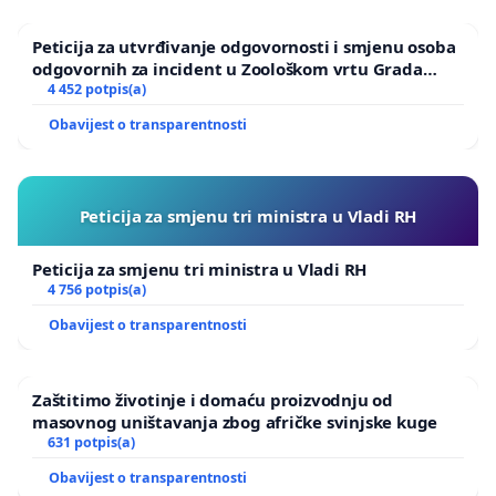
Peticija za utvrđivanje odgovornosti i smjenu osoba
odgovornih za incident u Zoološkom vrtu Grada
Zagreba
4 452 potpis(a)
Obavijest o transparentnosti
Peticija za smjenu tri ministra u Vladi RH
Peticija za smjenu tri ministra u Vladi RH
4 756 potpis(a)
Obavijest o transparentnosti
Zaštitimo životinje i domaću proizvodnju od
masovnog uništavanja zbog afričke svinjske kuge
631 potpis(a)
Obavijest o transparentnosti