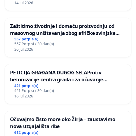
14 Jul 2026
Zaštitimo životinje i domaću proizvodnju od
masovnog uništavanja zbog afričke svinjske
kuge
557 potpis(a)
557 Potpisi / 30 dan(a)
30 Jul 2026
PETICIJA GRAĐANA DUGOG SELAProtiv
betonizacije centra grada i za očuvanje
postojećih zelenih površina i odraslih stabala pri
421 potpis(a)
421 Potpisi / 30 dan(a)
donošenju izmjena urbanističkog plana
16 Jul 2026
Očuvajmo čisto more oko Žirja – zaustavimo
nova uzgajališta ribe
612 potpis(a)