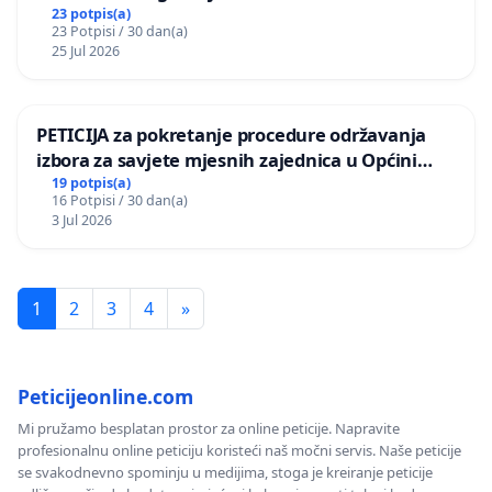
Vedrine na području Ugljana
23 potpis(a)
23 Potpisi / 30 dan(a)
25 Jul 2026
PETICIJA za pokretanje procedure održavanja
izbora za savjete mjesnih zajednica u Općini
Bugojno
19 potpis(a)
16 Potpisi / 30 dan(a)
3 Jul 2026
1
2
3
4
»
Peticijeonline.com
Mi pružamo besplatan prostor za online peticije. Napravite
profesionalnu online peticiju koristeći naš močni servis. Naše peticije
se svakodnevno spominju u medijima, stoga je kreiranje peticije