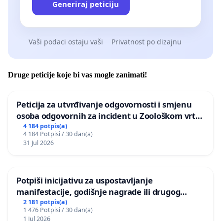
Generiraj peticiju
Vaši podaci ostaju vaši
Privatnost po dizajnu
Druge peticije koje bi vas mogle zanimati!
Peticija za utvrđivanje odgovornosti i smjenu
osoba odgovornih za incident u Zoološkom vrtu
Grada Zagreba
4 184 potpis(a)
4 184 Potpisi / 30 dan(a)
31 Jul 2026
Potpiši inicijativu za uspostavljanje
manifestacije, godišnje nagrade ili drugog
javnog događaja „Edin Avdić“ u Sarajevu
2 181 potpis(a)
1 476 Potpisi / 30 dan(a)
1 Jul 2026