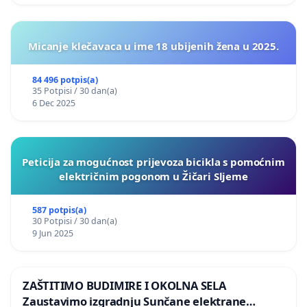
Micanje klečavaca u ime 18 ubijenih žena u 2025.
84 496 potpis(a)
35 Potpisi / 30 dan(a)
6 Dec 2025
Peticija za mogućnost prijevoza bicikla s pomoćnim
električnim pogonom u Žičari Sljeme
587 potpis(a)
30 Potpisi / 30 dan(a)
9 Jun 2025
ZAŠTITIMO BUDIMIRE I OKOLNA SELA
Zaustavimo izgradnju Sunčane elektrane