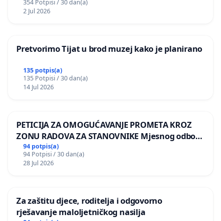
354 Potpisi / 30 dan(a)
2 Jul 2026
Pretvorimo Tijat u brod muzej kako je planirano
135 potpis(a)
135 Potpisi / 30 dan(a)
14 Jul 2026
PETICIJA ZA OMOGUĆAVANJE PROMETA KROZ
ZONU RADOVA ZA STANOVNIKE Mjesnog odbora
Kamensko i Lemić Brdo
94 potpis(a)
94 Potpisi / 30 dan(a)
28 Jul 2026
Za zaštitu djece, roditelja i odgovorno
rješavanje maloljetničkog nasilja