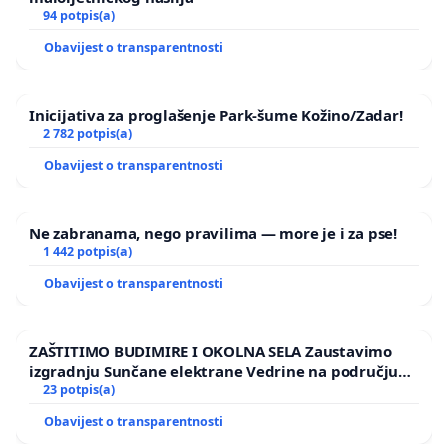
94 potpis(a)
Obavijest o transparentnosti
Inicijativa za proglašenje Park-šume Kožino/Zadar!
2 782 potpis(a)
Obavijest o transparentnosti
Ne zabranama, nego pravilima — more je i za pse!
1 442 potpis(a)
Obavijest o transparentnosti
ZAŠTITIMO BUDIMIRE I OKOLNA SELA Zaustavimo
izgradnju Sunčane elektrane Vedrine na području
Ugljana
23 potpis(a)
Obavijest o transparentnosti