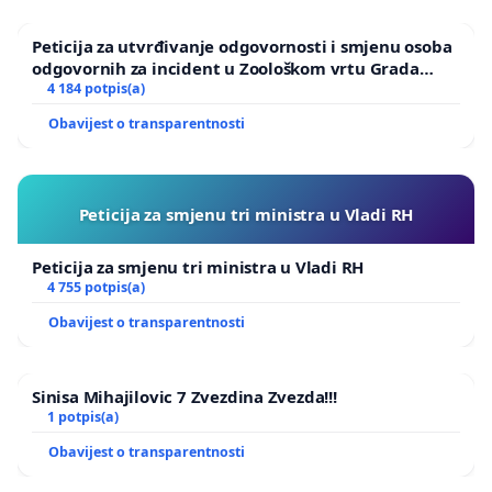
Peticija za utvrđivanje odgovornosti i smjenu osoba
odgovornih za incident u Zoološkom vrtu Grada
Zagreba
4 184 potpis(a)
Obavijest o transparentnosti
Peticija za smjenu tri ministra u Vladi RH
Peticija za smjenu tri ministra u Vladi RH
4 755 potpis(a)
Obavijest o transparentnosti
Sinisa Mihajilovic 7 Zvezdina Zvezda!!!
1 potpis(a)
Obavijest o transparentnosti