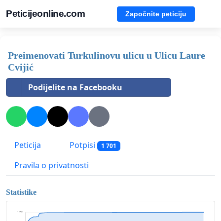
Peticijeonline.com
Započnite peticiju
Preimenovati Turkulinovu ulicu u Ulicu Laure
Cvijić
Podijelite na Facebooku
Peticija
Potpisi
1 701
Pravila o privatnosti
Statistike
1 701