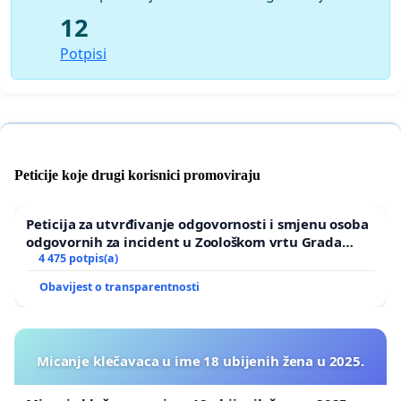
12
Potpisi
Peticije koje drugi korisnici promoviraju
Peticija za utvrđivanje odgovornosti i smjenu osoba
odgovornih za incident u Zoološkom vrtu Grada
Zagreba
4 475 potpis(a)
Obavijest o transparentnosti
Micanje klečavaca u ime 18 ubijenih žena u 2025.