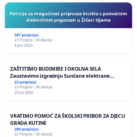
Peticija za mogućnost prijevoza bicikla s pomoćnim
električnim pogonom u Žičari Sljeme
587 potpis(a)
27 Potpisi / 30 dan(a)
9 Jun 2025
ZAŠTITIMO BUDIMIRE I OKOLNA SELA
Zaustavimo izgradnju Sunčane elektrane
Vedrine na području Ugljana
23 potpis(a)
23 Potpisi / 30 dan(a)
25 Jul 2026
VRATIMO POMOĆ ZA ŠKOLSKI PRIBOR ZA DJECU
GRADA KUTINE
290 potpis(a)
22 Potpisi / 30 dan(a)