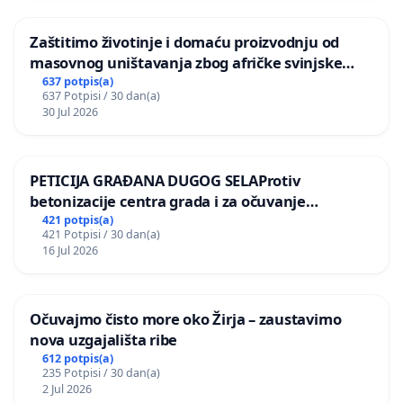
Zaštitimo životinje i domaću proizvodnju od
masovnog uništavanja zbog afričke svinjske
kuge
637 potpis(a)
637 Potpisi / 30 dan(a)
30 Jul 2026
PETICIJA GRAĐANA DUGOG SELAProtiv
betonizacije centra grada i za očuvanje
postojećih zelenih površina i odraslih stabala pri
421 potpis(a)
421 Potpisi / 30 dan(a)
donošenju izmjena urbanističkog plana
16 Jul 2026
Očuvajmo čisto more oko Žirja – zaustavimo
nova uzgajališta ribe
612 potpis(a)
235 Potpisi / 30 dan(a)
2 Jul 2026