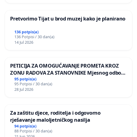
Pretvorimo Tijat u brod muzej kako je planirano
136 potpis(a)
136 Potpisi / 30 dan(a)
14 Jul 2026
PETICIJA ZA OMOGUĆAVANJE PROMETA KROZ
ZONU RADOVA ZA STANOVNIKE Mjesnog odbora
Kamensko i Lemić Brdo
95 potpis(a)
95 Potpisi / 30 dan(a)
28 Jul 2026
Za zaštitu djece, roditelja i odgovorno
rješavanje maloljetničkog nasilja
94 potpis(a)
88 Potpisi / 30 dan(a)
21 Jun 2026