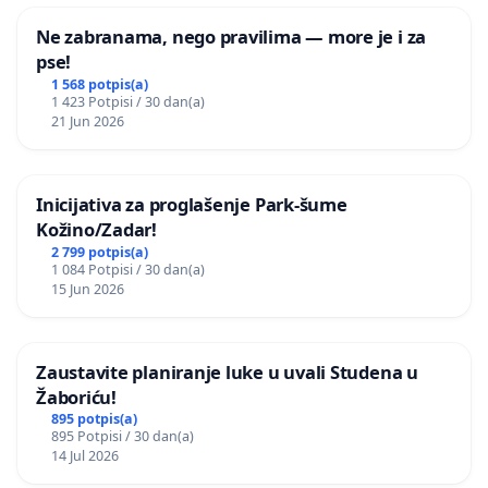
Ne zabranama, nego pravilima — more je i za
pse!
1 568 potpis(a)
1 423 Potpisi / 30 dan(a)
21 Jun 2026
Inicijativa za proglašenje Park-šume
Kožino/Zadar!
2 799 potpis(a)
1 084 Potpisi / 30 dan(a)
15 Jun 2026
Zaustavite planiranje luke u uvali Studena u
Žaboriću!
895 potpis(a)
895 Potpisi / 30 dan(a)
14 Jul 2026