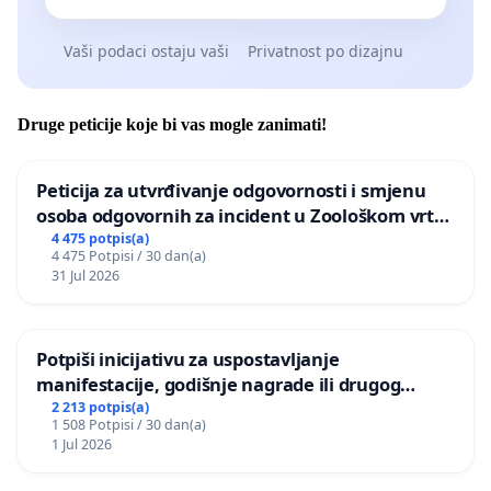
Vaši podaci ostaju vaši
Privatnost po dizajnu
Druge peticije koje bi vas mogle zanimati!
Peticija za utvrđivanje odgovornosti i smjenu
osoba odgovornih za incident u Zoološkom vrtu
Grada Zagreba
4 475 potpis(a)
4 475 Potpisi / 30 dan(a)
31 Jul 2026
Potpiši inicijativu za uspostavljanje
manifestacije, godišnje nagrade ili drugog
javnog događaja „Edin Avdić“ u Sarajevu
2 213 potpis(a)
1 508 Potpisi / 30 dan(a)
1 Jul 2026