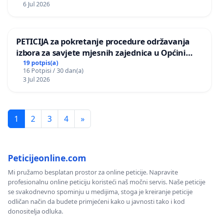
6 Jul 2026
PETICIJA za pokretanje procedure održavanja
izbora za savjete mjesnih zajednica u Općini
Bugojno
19 potpis(a)
16 Potpisi / 30 dan(a)
3 Jul 2026
1
2
3
4
»
Peticijeonline.com
Mi pružamo besplatan prostor za online peticije. Napravite
profesionalnu online peticiju koristeći naš močni servis. Naše peticije
se svakodnevno spominju u medijima, stoga je kreiranje peticije
odličan način da budete primjećeni kako u javnosti tako i kod
donositelja odluka.