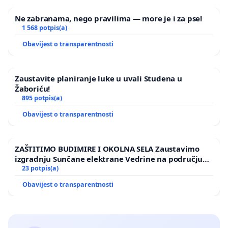
Ne zabranama, nego pravilima — more je i za pse!
1 568 potpis(a)
Obavijest o transparentnosti
Zaustavite planiranje luke u uvali Studena u
Žaboriću!
895 potpis(a)
Obavijest o transparentnosti
ZAŠTITIMO BUDIMIRE I OKOLNA SELA Zaustavimo
izgradnju Sunčane elektrane Vedrine na području
Ugljana
23 potpis(a)
Obavijest o transparentnosti