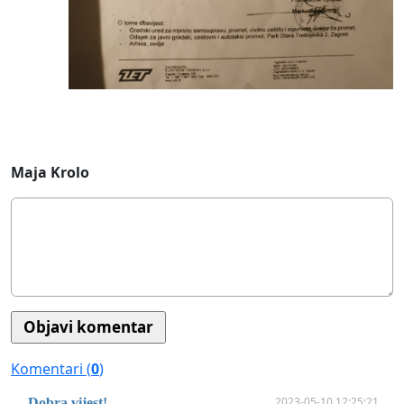
Maja Krolo
Komentari (
0
)
2023-05-10 12:25:21
Dobra vijest!