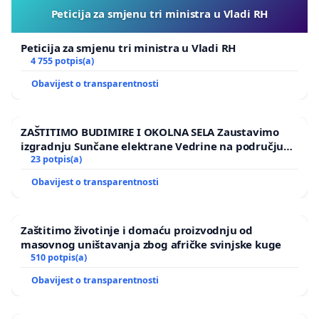
Peticija za smjenu tri ministra u Vladi RH
Peticija za smjenu tri ministra u Vladi RH
4 755 potpis(a)
Obavijest o transparentnosti
ZAŠTITIMO BUDIMIRE I OKOLNA SELA Zaustavimo
izgradnju Sunčane elektrane Vedrine na području
Ugljana
23 potpis(a)
Obavijest o transparentnosti
Zaštitimo životinje i domaću proizvodnju od
masovnog uništavanja zbog afričke svinjske kuge
510 potpis(a)
Obavijest o transparentnosti