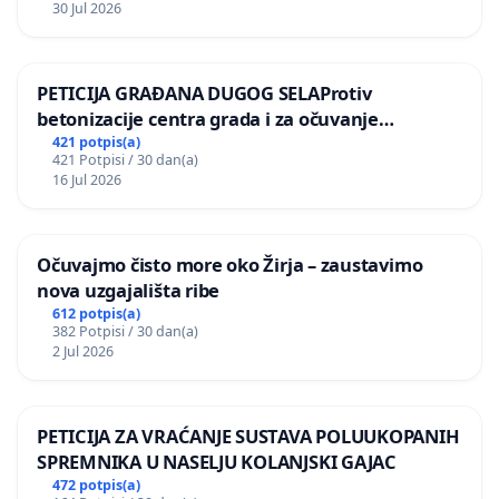
30 Jul 2026
PETICIJA GRAĐANA DUGOG SELAProtiv
betonizacije centra grada i za očuvanje
postojećih zelenih površina i odraslih stabala pri
421 potpis(a)
421 Potpisi / 30 dan(a)
donošenju izmjena urbanističkog plana
16 Jul 2026
Očuvajmo čisto more oko Žirja – zaustavimo
nova uzgajališta ribe
612 potpis(a)
382 Potpisi / 30 dan(a)
2 Jul 2026
PETICIJA ZA VRAĆANJE SUSTAVA POLUUKOPANIH
SPREMNIKA U NASELJU KOLANJSKI GAJAC
472 potpis(a)