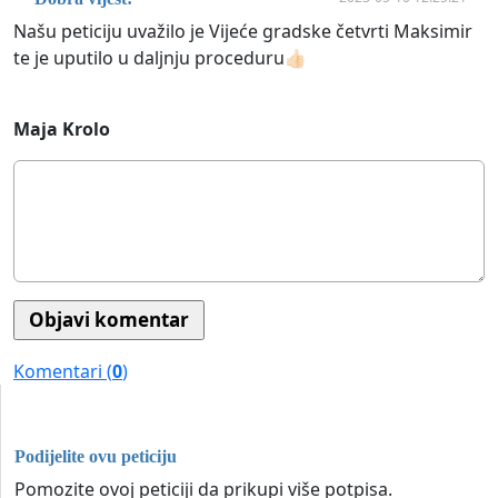
Našu peticiju uvažilo je Vijeće gradske četvrti Maksimir
te je uputilo u daljnju proceduru👍🏻
Maja Krolo
Komentari (
0
)
Podijelite ovu peticiju
Pomozite ovoj peticiji da prikupi više potpisa.