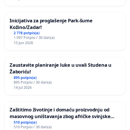
Inicijativa za proglašenje Park-šume
Kožino/Zadar!
2 778 potpis(a)
1 097 Potpisi / 30 dan(a)
15 Jun 2026
Zaustavite planiranje luke u uvali Studena u
Žaboriću!
895 potpis(a)
895 Potpisi / 30 dan(a)
14 Jul 2026
Zaštitimo životinje i domaću proizvodnju od
masovnog uništavanja zbog afričke svinjske
kuge
510 potpis(a)
510 Potpisi / 30 dan(a)