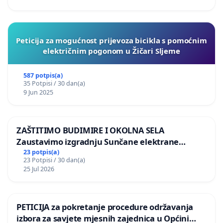
Peticija za mogućnost prijevoza bicikla s pomoćnim
električnim pogonom u Žičari Sljeme
587 potpis(a)
35 Potpisi / 30 dan(a)
9 Jun 2025
ZAŠTITIMO BUDIMIRE I OKOLNA SELA
Zaustavimo izgradnju Sunčane elektrane
Vedrine na području Ugljana
23 potpis(a)
23 Potpisi / 30 dan(a)
25 Jul 2026
PETICIJA za pokretanje procedure održavanja
izbora za savjete mjesnih zajednica u Općini