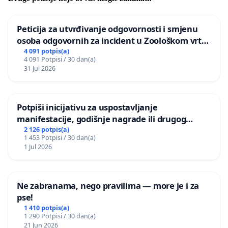
Peticija za utvrđivanje odgovornosti i smjenu
osoba odgovornih za incident u Zoološkom vrtu
Grada Zagreba
4 091 potpis(a)
4 091 Potpisi / 30 dan(a)
31 Jul 2026
Potpiši inicijativu za uspostavljanje
manifestacije, godišnje nagrade ili drugog
javnog događaja „Edin Avdić“ u Sarajevu
2 126 potpis(a)
1 453 Potpisi / 30 dan(a)
1 Jul 2026
Ne zabranama, nego pravilima — more je i za
pse!
1 410 potpis(a)
1 290 Potpisi / 30 dan(a)
21 Jun 2026