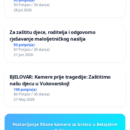
Kamensko i Lemić Brdo
93 potpis(a)
93 Potpisi / 30 dan(a)
28 Jul 2026
Za zaštitu djece, roditelja i odgovorno
rješavanje maloljetničkog nasilja
93 potpis(a)
87 Potpisi / 30 dan(a)
21 Jun 2026
BJELOVAR: Kamere prije tragedije: Zaštitimo
našu djecu u Vukovarskoj!
158 potpis(a)
80 Potpisi / 30 dan(a)
27 May 2026
Postavljanje fiksne kamere za brzinu u Belajskim