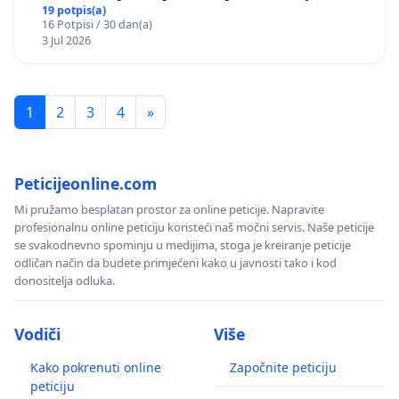
Bugojno
19 potpis(a)
16 Potpisi / 30 dan(a)
3 Jul 2026
1
2
3
4
»
Peticijeonline.com
Mi pružamo besplatan prostor za online peticije. Napravite
profesionalnu online peticiju koristeći naš močni servis. Naše peticije
se svakodnevno spominju u medijima, stoga je kreiranje peticije
odličan način da budete primjećeni kako u javnosti tako i kod
donositelja odluka.
Vodiči
Više
Kako pokrenuti online
Započnite peticiju
peticiju