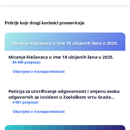
Peticije koje drugi korisnici promoviraju
Micanje klečavaca u ime 18 ubijenih žena u 2025.
Micanje klečavaca u ime 18 ubijenih žena u 2025.
84 496 potpis(a)
Obavijest o transparentnosti
Peticija za utvrđivanje odgovornosti i smjenu osoba
odgovornih za incident u Zoološkom vrtu Grada
Zagreba
4 091 potpis(a)
Obavijest o transparentnosti