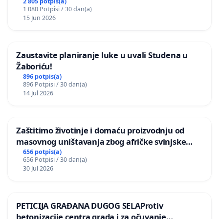
2 805 potpis(a)
1 080 Potpisi / 30 dan(a)
15 Jun 2026
Zaustavite planiranje luke u uvali Studena u
Žaboriću!
896 potpis(a)
896 Potpisi / 30 dan(a)
14 Jul 2026
Zaštitimo životinje i domaću proizvodnju od
masovnog uništavanja zbog afričke svinjske
kuge
656 potpis(a)
656 Potpisi / 30 dan(a)
30 Jul 2026
PETICIJA GRAĐANA DUGOG SELAProtiv
betonizacije centra grada i za očuvanje