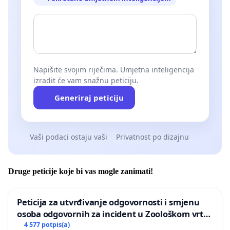
Napišite svojim riječima. Umjetna inteligencija
izradit će vam snažnu peticiju.
Generiraj peticiju
Vaši podaci ostaju vaši
Privatnost po dizajnu
Druge peticije koje bi vas mogle zanimati!
Peticija za utvrđivanje odgovornosti i smjenu
osoba odgovornih za incident u Zoološkom vrtu
Grada Zagreba
4 577 potpis(a)