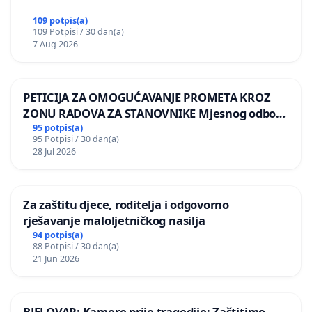
109 potpis(a)
109 Potpisi / 30 dan(a)
7 Aug 2026
PETICIJA ZA OMOGUĆAVANJE PROMETA KROZ
ZONU RADOVA ZA STANOVNIKE Mjesnog odbora
Kamensko i Lemić Brdo
95 potpis(a)
95 Potpisi / 30 dan(a)
28 Jul 2026
Za zaštitu djece, roditelja i odgovorno
rješavanje maloljetničkog nasilja
94 potpis(a)
88 Potpisi / 30 dan(a)
21 Jun 2026
BJELOVAR: Kamere prije tragedije: Zaštitimo