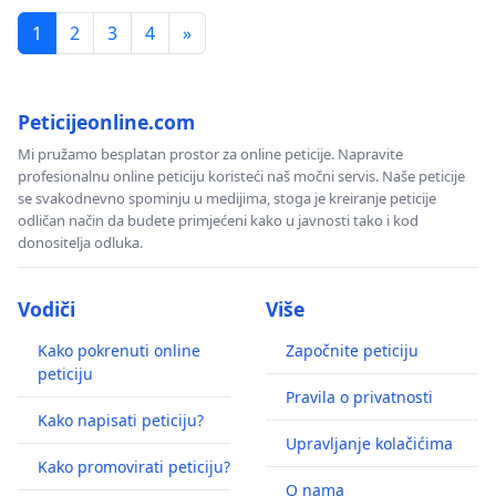
1
2
3
4
»
Peticijeonline.com
Mi pružamo besplatan prostor za online peticije. Napravite
profesionalnu online peticiju koristeći naš močni servis. Naše peticije
se svakodnevno spominju u medijima, stoga je kreiranje peticije
odličan način da budete primjećeni kako u javnosti tako i kod
donositelja odluka.
Vodiči
Više
Kako pokrenuti online
Započnite peticiju
peticiju
Pravila o privatnosti
Kako napisati peticiju?
Upravljanje kolačićima
Kako promovirati peticiju?
O nama