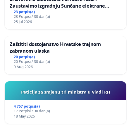
Zaustavimo izgradnju Sunčane elektrane
Vedrine na području Ugljana
23 potpis(a)
23 Potpisi / 30 dan(a)
25 Jul 2026
Zaštititi dostojanstvo Hrvatske trajnom
zabranom ulaska
20 potpis(a)
20 Potpisi / 30 dan(a)
9 Aug 2026
Peticija za smjenu tri ministra u Vladi RH
4 757 potpis(a)
17 Potpisi / 30 dan(a)
18 May 2026