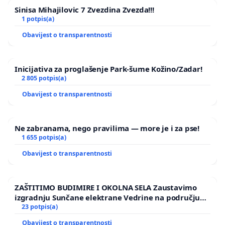
Sinisa Mihajilovic 7 Zvezdina Zvezda!!!
1 potpis(a)
Obavijest o transparentnosti
Inicijativa za proglašenje Park-šume Kožino/Zadar!
2 805 potpis(a)
Obavijest o transparentnosti
Ne zabranama, nego pravilima — more je i za pse!
1 655 potpis(a)
Obavijest o transparentnosti
ZAŠTITIMO BUDIMIRE I OKOLNA SELA Zaustavimo
izgradnju Sunčane elektrane Vedrine na području
Ugljana
23 potpis(a)
Obavijest o transparentnosti