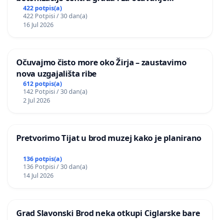
postojećih zelenih površina i odraslih stabala pri
422 potpis(a)
422 Potpisi / 30 dan(a)
donošenju izmjena urbanističkog plana
16 Jul 2026
Očuvajmo čisto more oko Žirja – zaustavimo
nova uzgajališta ribe
612 potpis(a)
142 Potpisi / 30 dan(a)
2 Jul 2026
Pretvorimo Tijat u brod muzej kako je planirano
136 potpis(a)
136 Potpisi / 30 dan(a)
14 Jul 2026
Grad Slavonski Brod neka otkupi Ciglarske bare