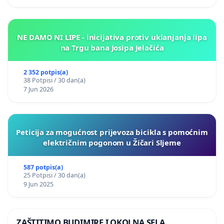
NE DAMO NI LIPE - inicijativa protiv uklanjanja lipa
na Trgu bana Josipa Jelačića
2 352 potpis(a)
38 Potpisi / 30 dan(a)
7 Jun 2026
Peticija za mogućnost prijevoza bicikla s pomoćnim
električnim pogonom u Žičari Sljeme
587 potpis(a)
25 Potpisi / 30 dan(a)
9 Jun 2025
ZAŠTITIMO BUDIMIRE I OKOLNA SELA