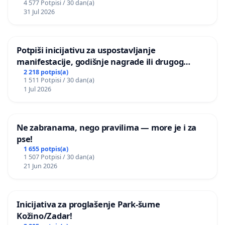
4 577 Potpisi / 30 dan(a)
31 Jul 2026
Potpiši inicijativu za uspostavljanje
manifestacije, godišnje nagrade ili drugog
javnog događaja „Edin Avdić“ u Sarajevu
2 218 potpis(a)
1 511 Potpisi / 30 dan(a)
1 Jul 2026
Ne zabranama, nego pravilima — more je i za
pse!
1 655 potpis(a)
1 507 Potpisi / 30 dan(a)
21 Jun 2026
Inicijativa za proglašenje Park-šume
Kožino/Zadar!