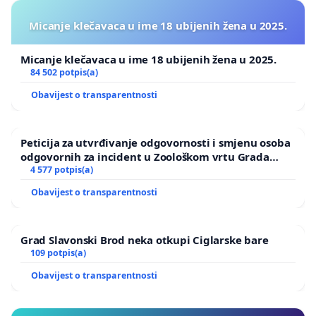
Micanje klečavaca u ime 18 ubijenih žena u 2025.
Micanje klečavaca u ime 18 ubijenih žena u 2025.
84 502 potpis(a)
Obavijest o transparentnosti
Peticija za utvrđivanje odgovornosti i smjenu osoba
odgovornih za incident u Zoološkom vrtu Grada
Zagreba
4 577 potpis(a)
Obavijest o transparentnosti
Grad Slavonski Brod neka otkupi Ciglarske bare
109 potpis(a)
Obavijest o transparentnosti