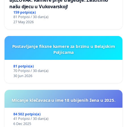
našu djecu u Vukovarskoj!
159 potpis(a)
81 Potpisi / 30 dan(a)
27 May 2026
Postavljanje fiksne kamere za brzinu u Belajskim
Poljicama
81 potpis(a)
70 Potpisi / 30 dan(a)
30 Jun 2026
Micanje klečavaca u ime 18 ubijenih žena u 2025.
84 502 potpis(a)
41 Potpisi / 30 dan(a)
6 Dec 2025