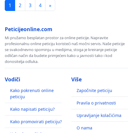
1
2
3
4
»
Peticijeonline.com
Mi pružamo besplatan prostor za online peticije. Napravite
profesionalnu online peticiju koristeći naš močni servis. Naše peticije
se svakodnevno spominju u medijima, stoga je kreiranje peticije
odličan način da budete primjećeni kako u javnosti tako i kod
donositelja odluka.
Vodiči
Više
Kako pokrenuti online
Započnite peticiju
peticiju
Pravila o privatnosti
Kako napisati peticiju?
Upravljanje kolačićima
Kako promovirati peticiju?
O nama