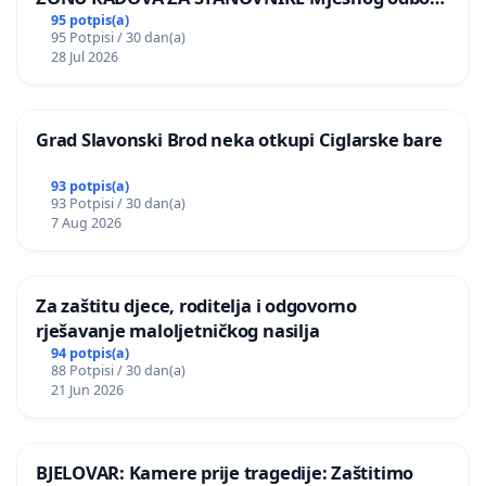
Kamensko i Lemić Brdo
95 potpis(a)
95 Potpisi / 30 dan(a)
28 Jul 2026
Grad Slavonski Brod neka otkupi Ciglarske bare
93 potpis(a)
93 Potpisi / 30 dan(a)
7 Aug 2026
Za zaštitu djece, roditelja i odgovorno
rješavanje maloljetničkog nasilja
94 potpis(a)
88 Potpisi / 30 dan(a)
21 Jun 2026
BJELOVAR: Kamere prije tragedije: Zaštitimo