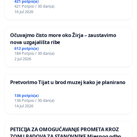
postojećih zelenih površina i odraslih stabala pri
421 potpis(a)
421 Potpisi / 30 dan(a)
donošenju izmjena urbanističkog plana
16 Jul 2026
Očuvajmo čisto more oko Žirja – zaustavimo
nova uzgajališta ribe
612 potpis(a)
184 Potpisi / 30 dan(a)
2 Jul 2026
Pretvorimo Tijat u brod muzej kako je planirano
136 potpis(a)
136 Potpisi / 30 dan(a)
14 Jul 2026
PETICIJA ZA OMOGUĆAVANJE PROMETA KROZ
ZONU RADOVA ZA STANOVNIKE Mjesnog odbora