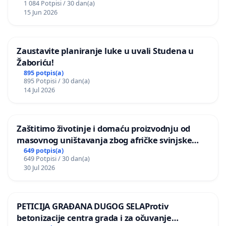
1 084 Potpisi / 30 dan(a)
15 Jun 2026
Zaustavite planiranje luke u uvali Studena u
Žaboriću!
895 potpis(a)
895 Potpisi / 30 dan(a)
14 Jul 2026
Zaštitimo životinje i domaću proizvodnju od
masovnog uništavanja zbog afričke svinjske
kuge
649 potpis(a)
649 Potpisi / 30 dan(a)
30 Jul 2026
PETICIJA GRAĐANA DUGOG SELAProtiv
betonizacije centra grada i za očuvanje