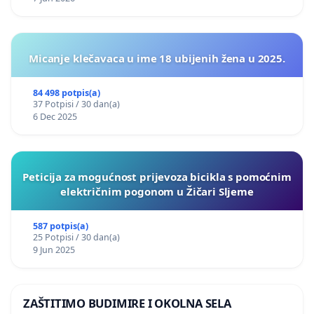
Micanje klečavaca u ime 18 ubijenih žena u 2025.
84 498 potpis(a)
37 Potpisi / 30 dan(a)
6 Dec 2025
Peticija za mogućnost prijevoza bicikla s pomoćnim
električnim pogonom u Žičari Sljeme
587 potpis(a)
25 Potpisi / 30 dan(a)
9 Jun 2025
ZAŠTITIMO BUDIMIRE I OKOLNA SELA