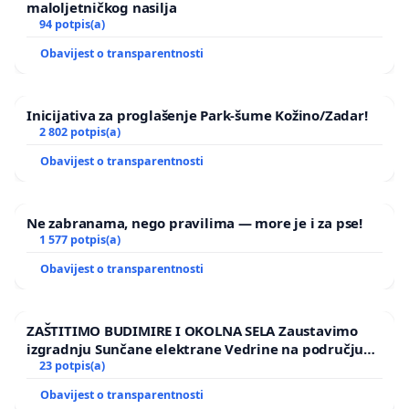
maloljetničkog nasilja
94 potpis(a)
Obavijest o transparentnosti
Inicijativa za proglašenje Park-šume Kožino/Zadar!
2 802 potpis(a)
Obavijest o transparentnosti
Ne zabranama, nego pravilima — more je i za pse!
1 577 potpis(a)
Obavijest o transparentnosti
ZAŠTITIMO BUDIMIRE I OKOLNA SELA Zaustavimo
izgradnju Sunčane elektrane Vedrine na području
Ugljana
23 potpis(a)
Obavijest o transparentnosti