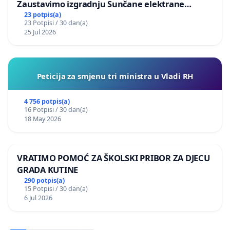
Zaustavimo izgradnju Sunčane elektrane
Vedrine na području Ugljana
23 potpis(a)
23 Potpisi / 30 dan(a)
25 Jul 2026
Peticija za smjenu tri ministra u Vladi RH
4 756 potpis(a)
16 Potpisi / 30 dan(a)
18 May 2026
VRATIMO POMOĆ ZA ŠKOLSKI PRIBOR ZA DJECU
GRADA KUTINE
290 potpis(a)
15 Potpisi / 30 dan(a)
6 Jul 2026