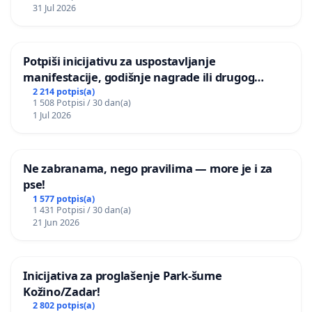
31 Jul 2026
Potpiši inicijativu za uspostavljanje
manifestacije, godišnje nagrade ili drugog
javnog događaja „Edin Avdić“ u Sarajevu
2 214 potpis(a)
1 508 Potpisi / 30 dan(a)
1 Jul 2026
Ne zabranama, nego pravilima — more je i za
pse!
1 577 potpis(a)
1 431 Potpisi / 30 dan(a)
21 Jun 2026
Inicijativa za proglašenje Park-šume
Kožino/Zadar!
2 802 potpis(a)