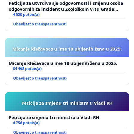
Peticija za utvrđivanje odgovornosti i smjenu osoba
odgovornih za incident u Zoološkom vrtu Grada
Zagreba
4 520 potpis(a)
Obavijest o transparentnosti
Micanje klečavaca u ime 18 ubijenih žena u 2025.
Micanje klečavaca u ime 18 ubijenih žena u 2025.
84 498 potpis(a)
Obavijest o transparentnosti
Peticija za smjenu tri ministra u Vladi RH
Peticija za smjenu tri ministra u Vladi RH
4 756 potpis(a)
Obavijest o transparentnosti