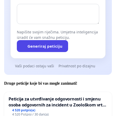
Napišite svojim riječima. Umjetna inteligencija
izradit će vam snažnu peticiju.
Generiraj peticiju
Vaši podaci ostaju vaši
Privatnost po dizajnu
Druge peticije koje bi vas mogle zanimati!
Peticija za utvrđivanje odgovornosti i smjenu
osoba odgovornih za incident u Zoološkom vrtu
Grada Zagreba
4 520 potpis(a)
4 520 Potpisi / 30 dan(a)