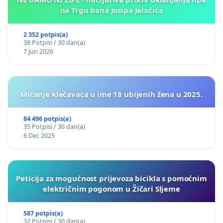
na Trgu bana Josipa Jelačića
2 352 potpis(a)
38 Potpisi / 30 dan(a)
7 Jun 2026
Micanje klečavaca u ime 18 ubijenih žena u 2025.
84 496 potpis(a)
35 Potpisi / 30 dan(a)
6 Dec 2025
Peticija za mogućnost prijevoza bicikla s pomoćnim
električnim pogonom u Žičari Sljeme
587 potpis(a)
32 Potpisi / 30 dan(a)