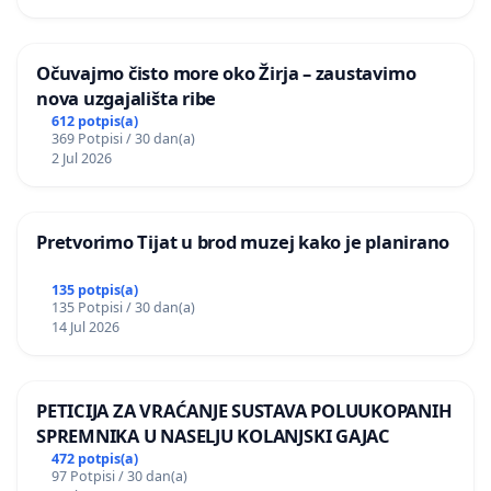
Očuvajmo čisto more oko Žirja – zaustavimo
nova uzgajališta ribe
612 potpis(a)
369 Potpisi / 30 dan(a)
2 Jul 2026
Pretvorimo Tijat u brod muzej kako je planirano
135 potpis(a)
135 Potpisi / 30 dan(a)
14 Jul 2026
PETICIJA ZA VRAĆANJE SUSTAVA POLUUKOPANIH
SPREMNIKA U NASELJU KOLANJSKI GAJAC
472 potpis(a)
97 Potpisi / 30 dan(a)