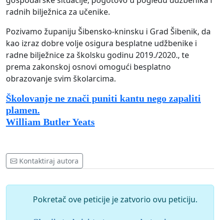
gospodarske situacije, pogotovo u pogledu udžbenika i
radnih bilježnica za učenike.
Pozivamo županiju Šibensko-kninsku i Grad Šibenik, da
kao izraz dobre volje osigura besplatne udžbenike i
radne bilježnice za školsku godinu 2019./2020., te
prema zakonskoj osnovi omogući besplatno
obrazovanje svim školarcima.
Školovanje ne znači puniti kantu nego zapaliti
plamen.
William Butler Yeats
Kontaktiraj autora
Pokretač ove peticije je zatvorio ovu peticiju.