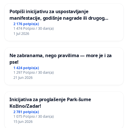
Potpiši inicijativu za uspostavljanje
manifestacije, godišnje nagrade ili drugog
javnog događaja „Edin Avdić“ u Sarajevu
2 176 potpis(a)
1 474 Potpisi / 30 dan(a)
1 Jul 2026
Ne zabranama, nego pravilima — more je i za
pse!
1 424 potpis(a)
1 297 Potpisi / 30 dan(a)
21 Jun 2026
Inicijativa za proglašenje Park-šume
Kožino/Zadar!
2 781 potpis(a)
1 075 Potpisi / 30 dan(a)
15 Jun 2026