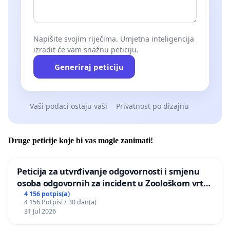
Napišite svojim riječima. Umjetna inteligencija
izradit će vam snažnu peticiju.
Generiraj peticiju
Vaši podaci ostaju vaši
Privatnost po dizajnu
Druge peticije koje bi vas mogle zanimati!
Peticija za utvrđivanje odgovornosti i smjenu
osoba odgovornih za incident u Zoološkom vrtu
Grada Zagreba
4 156 potpis(a)
4 156 Potpisi / 30 dan(a)
31 Jul 2026