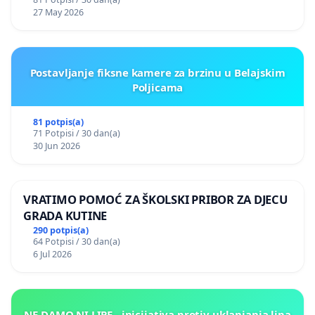
27 May 2026
Postavljanje fiksne kamere za brzinu u Belajskim
Poljicama
81 potpis(a)
71 Potpisi / 30 dan(a)
30 Jun 2026
VRATIMO POMOĆ ZA ŠKOLSKI PRIBOR ZA DJECU
GRADA KUTINE
290 potpis(a)
64 Potpisi / 30 dan(a)
6 Jul 2026
NE DAMO NI LIPE - inicijativa protiv uklanjanja lipa