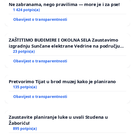
Ne zabranama, nego pravilima — more je i za pse!
1 424 potpis(a)
Obavijest o transparentnosti
ZAŠTITIMO BUDIMIRE I OKOLNA SELA Zaustavimo
izgradnju Sunčane elektrane Vedrine na području
Ugljana
23 potpis(a)
Obavijest o transparentnosti
Pretvorimo Tijat u brod muzej kako je planirano
135 potpis(a)
Obavijest o transparentnosti
Zaustavite planiranje luke u uvali Studena u
Žaboriću!
895 potpis(a)