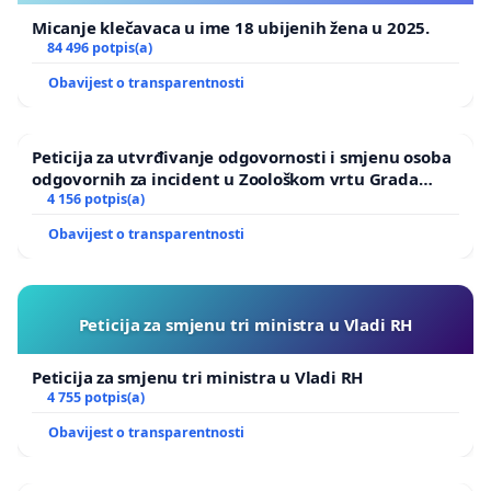
Micanje klečavaca u ime 18 ubijenih žena u 2025.
84 496 potpis(a)
Obavijest o transparentnosti
Peticija za utvrđivanje odgovornosti i smjenu osoba
odgovornih za incident u Zoološkom vrtu Grada
Zagreba
4 156 potpis(a)
Obavijest o transparentnosti
Peticija za smjenu tri ministra u Vladi RH
Peticija za smjenu tri ministra u Vladi RH
4 755 potpis(a)
Obavijest o transparentnosti