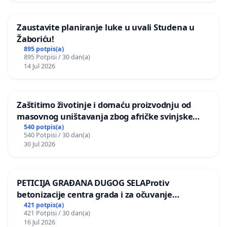
Zaustavite planiranje luke u uvali Studena u
Žaboriću!
895 potpis(a)
895 Potpisi / 30 dan(a)
14 Jul 2026
Zaštitimo životinje i domaću proizvodnju od
masovnog uništavanja zbog afričke svinjske
kuge
540 potpis(a)
540 Potpisi / 30 dan(a)
30 Jul 2026
PETICIJA GRAĐANA DUGOG SELAProtiv
betonizacije centra grada i za očuvanje
postojećih zelenih površina i odraslih stabala pri
421 potpis(a)
421 Potpisi / 30 dan(a)
donošenju izmjena urbanističkog plana
16 Jul 2026