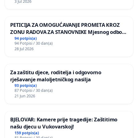
3 Jul 2026
PETICIJA ZA OMOGUĆAVANJE PROMETA KROZ
ZONU RADOVA ZA STANOVNIKE Mjesnog odbora
Kamensko i Lemić Brdo
94 potpis(a)
94 Potpisi / 30 dan(a)
28 Jul 2026
Za zaštitu djece, roditelja i odgovorno
rješavanje maloljetničkog nasilja
93 potpis(a)
87 Potpisi / 30 dan(a)
21 Jun 2026
BJELOVAR: Kamere prije tragedije: Zaštitimo
našu djecu u Vukovarskoj!
159 potpis(a)
81 Potpisi / 30 dan(a)