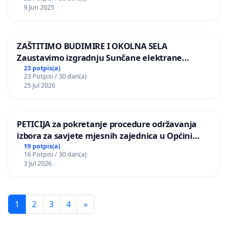
9 Jun 2025
ZAŠTITIMO BUDIMIRE I OKOLNA SELA
Zaustavimo izgradnju Sunčane elektrane
Vedrine na području Ugljana
23 potpis(a)
23 Potpisi / 30 dan(a)
25 Jul 2026
PETICIJA za pokretanje procedure održavanja
izbora za savjete mjesnih zajednica u Općini
Bugojno
19 potpis(a)
16 Potpisi / 30 dan(a)
3 Jul 2026
1
2
3
4
»