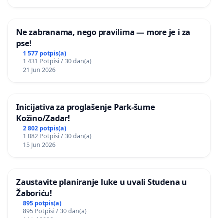
Ne zabranama, nego pravilima — more je i za
pse!
1 577 potpis(a)
1 431 Potpisi / 30 dan(a)
21 Jun 2026
Inicijativa za proglašenje Park-šume
Kožino/Zadar!
2 802 potpis(a)
1 082 Potpisi / 30 dan(a)
15 Jun 2026
Zaustavite planiranje luke u uvali Studena u
Žaboriću!
895 potpis(a)
895 Potpisi / 30 dan(a)