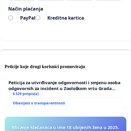
Način plaćanja
BUZ poziva sve građane Republike Hrvatske, bez
PayPal
Kreditna kartica
obzira na političku pripadnost, da potpišu ovu
peticiju i daju podršku borbi za dostojanstvo
umirovljenika i odgovornu vlast. Samo zajedničkim
glasom možemo poručiti:
Dosta je ponižavanja, vrijeme je za poštovanje onih
koji su gradili ovu državu!
Peticije koje drugi korisnici promoviraju
Peticija za utvrđivanje odgovornosti i smjenu osoba
odgovornih za incident u Zoološkom vrtu Grada
Zagreba
4 529 potpis(a)
Obavijest o transparentnosti
Micanje klečavaca u ime 18 ubijenih žena u 2025.