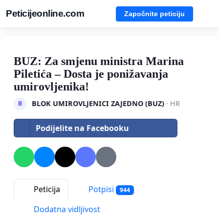
Peticijeonline.com
Započnite peticiju
BUZ: Za smjenu ministra Marina
Piletića – Dosta je ponižavanja
umirovljenika!
BLOK UMIROVLJENICI ZAJEDNO (BUZ)
· HR
B
Podijelite na Facebooku
Peticija
Potpisi
944
Dodatna vidljivost