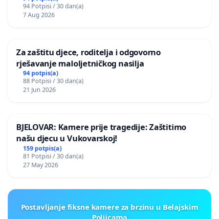
94 Potpisi / 30 dan(a)
7 Aug 2026
Za zaštitu djece, roditelja i odgovorno
rješavanje maloljetničkog nasilja
94 potpis(a)
88 Potpisi / 30 dan(a)
21 Jun 2026
BJELOVAR: Kamere prije tragedije: Zaštitimo
našu djecu u Vukovarskoj!
159 potpis(a)
81 Potpisi / 30 dan(a)
27 May 2026
Postavljanje fiksne kamere za brzinu u Belajskim
Poljicama