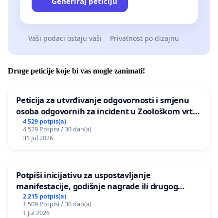
Generiraj peticiju
Vaši podaci ostaju vaši
Privatnost po dizajnu
Druge peticije koje bi vas mogle zanimati!
Peticija za utvrđivanje odgovornosti i smjenu
osoba odgovornih za incident u Zoološkom vrtu
Grada Zagreba
4 529 potpis(a)
4 529 Potpisi / 30 dan(a)
31 Jul 2026
Potpiši inicijativu za uspostavljanje
manifestacije, godišnje nagrade ili drugog
javnog događaja „Edin Avdić“ u Sarajevu
2 215 potpis(a)
1 509 Potpisi / 30 dan(a)
1 Jul 2026