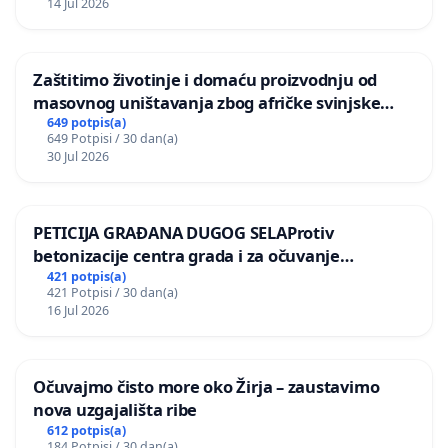
14 Jul 2026
Zaštitimo životinje i domaću proizvodnju od
masovnog uništavanja zbog afričke svinjske
kuge
649 potpis(a)
649 Potpisi / 30 dan(a)
30 Jul 2026
PETICIJA GRAĐANA DUGOG SELAProtiv
betonizacije centra grada i za očuvanje
postojećih zelenih površina i odraslih stabala pri
421 potpis(a)
421 Potpisi / 30 dan(a)
donošenju izmjena urbanističkog plana
16 Jul 2026
Očuvajmo čisto more oko Žirja – zaustavimo
nova uzgajališta ribe
612 potpis(a)
184 Potpisi / 30 dan(a)