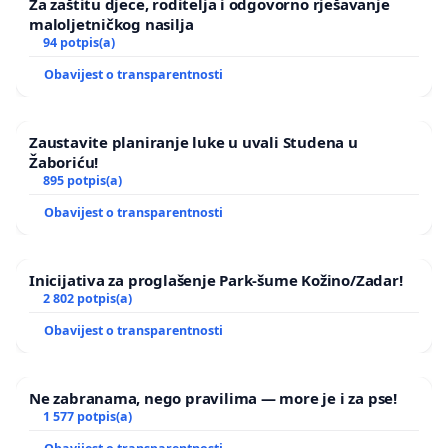
Za zaštitu djece, roditelja i odgovorno rješavanje
maloljetničkog nasilja
94 potpis(a)
Obavijest o transparentnosti
Zaustavite planiranje luke u uvali Studena u
Žaboriću!
895 potpis(a)
Obavijest o transparentnosti
Inicijativa za proglašenje Park-šume Kožino/Zadar!
2 802 potpis(a)
Obavijest o transparentnosti
Ne zabranama, nego pravilima — more je i za pse!
1 577 potpis(a)