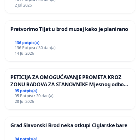
2 Jul 2026
Pretvorimo Tijat u brod muzej kako je planirano
136 potpis(a)
136 Potpisi / 30 dan(a)
14 Jul 2026
PETICIJA ZA OMOGUĆAVANJE PROMETA KROZ
ZONU RADOVA ZA STANOVNIKE Mjesnog odbora
Kamensko i Lemić Brdo
95 potpis(a)
95 Potpisi / 30 dan(a)
28 Jul 2026
Grad Slavonski Brod neka otkupi Ciglarske bare
94 potpis(a)