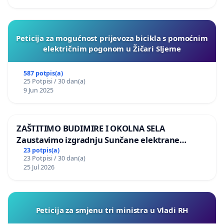
Peticija za mogućnost prijevoza bicikla s pomoćnim
električnim pogonom u Žičari Sljeme
587 potpis(a)
25 Potpisi / 30 dan(a)
9 Jun 2025
ZAŠTITIMO BUDIMIRE I OKOLNA SELA
Zaustavimo izgradnju Sunčane elektrane
Vedrine na području Ugljana
23 potpis(a)
23 Potpisi / 30 dan(a)
25 Jul 2026
Peticija za smjenu tri ministra u Vladi RH