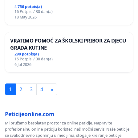
4 756 potpis(a)
16 Potpisi / 30 dan(a)
18 May 2026
VRATIMO POMOĆ ZA ŠKOLSKI PRIBOR ZA DJECU
GRADA KUTINE
290 potpis(a)
15 Potpisi / 30 dan(a)
6 Jul 2026
1
2
3
4
»
Peticijeonline.com
Mi pružamo besplatan prostor za online peticije. Napravite
profesionalnu online peticiju koristeći naš močni servis. Naše peticije
se svakodnevno spominju u medijima, stoga je kreiranje peticije