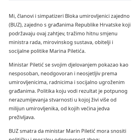
Mi, članovi i simpatizeri Bloka umirovljenici zajedno
(BUZ), zajedno s građanima Republike Hrvatske koji
podržavaju ovaj zahtjev, tražimo hitnu smjenu
ministra rada, mirovinskog sustava, obitelji i
socijalne politike Marina Piletića.
Ministar Piletić se svojim djelovanjem pokazao kao
nesposoban, neodgovoran i neosjetljiv prema
umirovljenicima, radnicima i socijalno ugroženim
građanima. Politika koju vodi rezultat je potpunog
nerazumijevanja stvarnosti u kojoj živi više od
milijun umirovljenika, od kojih većina jedva
preživljava.
BUZ smatra da ministar Marin Piletić mora snositi
političku i moralnu odgovornost zbog: