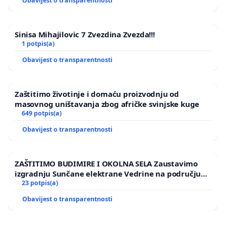
Obavijest o transparentnosti
Sinisa Mihajilovic 7 Zvezdina Zvezda!!!
1 potpis(a)
Obavijest o transparentnosti
Zaštitimo životinje i domaću proizvodnju od
masovnog uništavanja zbog afričke svinjske kuge
649 potpis(a)
Obavijest o transparentnosti
ZAŠTITIMO BUDIMIRE I OKOLNA SELA Zaustavimo
izgradnju Sunčane elektrane Vedrine na području
Ugljana
23 potpis(a)
Obavijest o transparentnosti