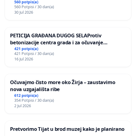
kuge
560 potpis(a)
560 Potpisi / 30 dan(a)
30 Jul 2026
PETICIJA GRAĐANA DUGOG SELAProtiv
betonizacije centra grada i za očuvanje
postojećih zelenih površina i odraslih stabala pri
421 potpis(a)
421 Potpisi / 30 dan(a)
donošenju izmjena urbanističkog plana
16 Jul 2026
Očuvajmo čisto more oko Žirja – zaustavimo
nova uzgajališta ribe
612 potpis(a)
354 Potpisi / 30 dan(a)
2 Jul 2026
Pretvorimo Tijat u brod muzej kako je planirano