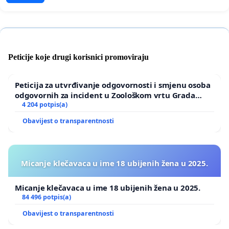
Peticije koje drugi korisnici promoviraju
Peticija za utvrđivanje odgovornosti i smjenu osoba
odgovornih za incident u Zoološkom vrtu Grada
Zagreba
4 204 potpis(a)
Obavijest o transparentnosti
Micanje klečavaca u ime 18 ubijenih žena u 2025.
Micanje klečavaca u ime 18 ubijenih žena u 2025.
84 496 potpis(a)
Obavijest o transparentnosti