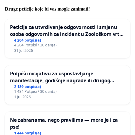
Druge peticije koje bi vas mogle zanimati!
Peticija za utvrđivanje odgovornosti i smjenu
osoba odgovornih za incident u Zoološkom vrtu
Grada Zagreba
4 204 potpis(a)
4 204 Potpisi / 30 dan(a)
31 Jul 2026
Potpiši inicijativu za uspostavljanje
manifestacije, godišnje nagrade ili drugog
javnog događaja „Edin Avdić“ u Sarajevu
2 189 potpis(a)
1 484 Potpisi / 30 dan(a)
1 Jul 2026
Ne zabranama, nego pravilima — more je i za
pse!
1 444 potpis(a)