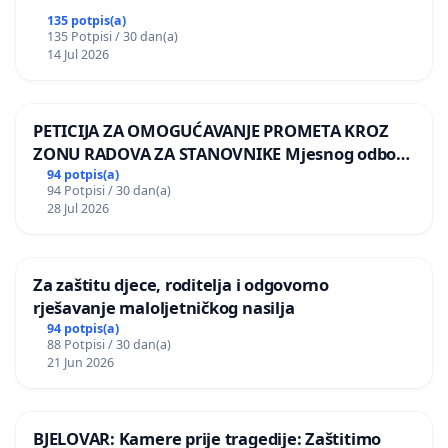
135 potpis(a)
135 Potpisi / 30 dan(a)
14 Jul 2026
PETICIJA ZA OMOGUĆAVANJE PROMETA KROZ
ZONU RADOVA ZA STANOVNIKE Mjesnog odbora
Kamensko i Lemić Brdo
94 potpis(a)
94 Potpisi / 30 dan(a)
28 Jul 2026
Za zaštitu djece, roditelja i odgovorno
rješavanje maloljetničkog nasilja
94 potpis(a)
88 Potpisi / 30 dan(a)
21 Jun 2026
BJELOVAR: Kamere prije tragedije: Zaštitimo