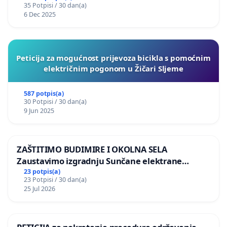
35 Potpisi / 30 dan(a)
6 Dec 2025
Peticija za mogućnost prijevoza bicikla s pomoćnim
električnim pogonom u Žičari Sljeme
587 potpis(a)
30 Potpisi / 30 dan(a)
9 Jun 2025
ZAŠTITIMO BUDIMIRE I OKOLNA SELA
Zaustavimo izgradnju Sunčane elektrane
Vedrine na području Ugljana
23 potpis(a)
23 Potpisi / 30 dan(a)
25 Jul 2026