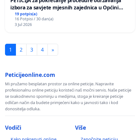
PETICIJA za pokretanje procedure održavanja
izbora za savjete mjesnih zajednica u Općini
Bugojno
19 potpis(a)
16 Potpisi / 30 dan(a)
3 Jul 2026
1
2
3
4
»
Peticijeonline.com
Mi pružamo besplatan prostor za online peticije. Napravite
profesionalnu online peticiju koristeći naš močni servis. Naše peticije
se svakodnevno spominju u medijima, stoga je kreiranje peticije
odličan način da budete primjećeni kako u javnosti tako i kod
donositelja odluka.
Vodiči
Više
Kako pokrenuti online
Započnite peticiju