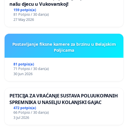
našu djecu u Vukovarskoj!
159 potpis(a)
81 Potpisi / 30 dan(a)
27 May 2026
Postavljanje fiksne kamere za brzinu u Belajskim
Poljicama
81 potpis(a)
71 Potpisi / 30 dan(a)
30 Jun 2026
PETICIJA ZA VRAĆANJE SUSTAVA POLUUKOPANIH
SPREMNIKA U NASELJU KOLANJSKI GAJAC
472 potpis(a)
66 Potpisi / 30 dan(a)
3 Jul 2026