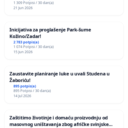
1 309 Potpisi / 30 dan(a)
21 Jun 2026
Inicijativa za proglašenje Park-šume
Kožino/Zadar!
2 783 potpis(a)
1 074 Potpisi / 30 dan(a)
15 Jun 2026
Zaustavite planiranje luke u uvali Studena u
Žaboriću!
895 potpis(a)
895 Potpisi / 30 dan(a)
14 Jul 2026
Zaštitimo životinje i domaću proizvodnju od
masovnog uništavanja zbog afričke svinjske