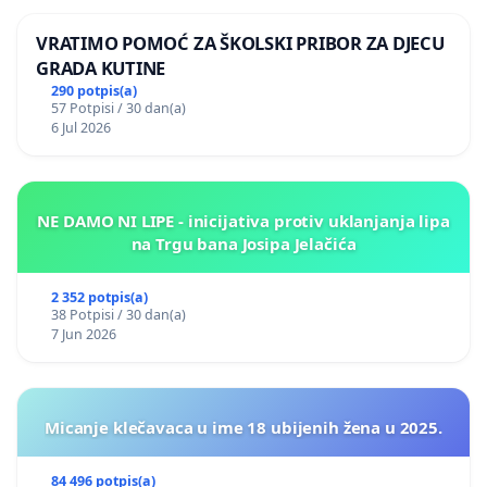
VRATIMO POMOĆ ZA ŠKOLSKI PRIBOR ZA DJECU
GRADA KUTINE
290 potpis(a)
57 Potpisi / 30 dan(a)
6 Jul 2026
NE DAMO NI LIPE - inicijativa protiv uklanjanja lipa
na Trgu bana Josipa Jelačića
2 352 potpis(a)
38 Potpisi / 30 dan(a)
7 Jun 2026
Micanje klečavaca u ime 18 ubijenih žena u 2025.
84 496 potpis(a)