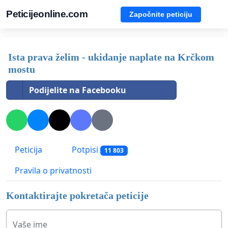
Peticijeonline.com
Započnite peticiju
Ista prava želim - ukidanje naplate na Krčkom
mostu
Podijelite na Facebooku
Peticija
Potpisi
11 803
Pravila o privatnosti
Kontaktirajte pokretača peticije
Vaše ime