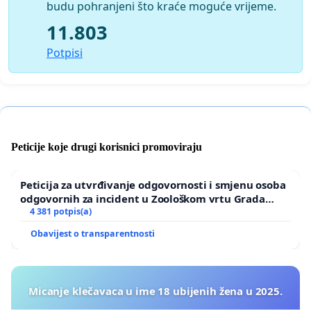
budu pohranjeni što kraće moguće vrijeme.
11.803
Potpisi
Peticije koje drugi korisnici promoviraju
Peticija za utvrđivanje odgovornosti i smjenu osoba
odgovornih za incident u Zoološkom vrtu Grada
Zagreba
4 381 potpis(a)
Obavijest o transparentnosti
Micanje klečavaca u ime 18 ubijenih žena u 2025.