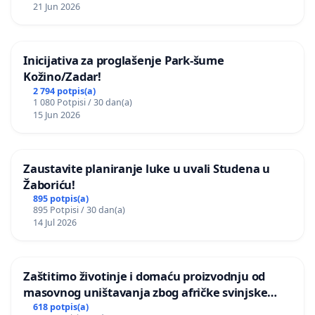
21 Jun 2026
Inicijativa za proglašenje Park-šume
Kožino/Zadar!
2 794 potpis(a)
1 080 Potpisi / 30 dan(a)
15 Jun 2026
Zaustavite planiranje luke u uvali Studena u
Žaboriću!
895 potpis(a)
895 Potpisi / 30 dan(a)
14 Jul 2026
Zaštitimo životinje i domaću proizvodnju od
masovnog uništavanja zbog afričke svinjske
kuge
618 potpis(a)