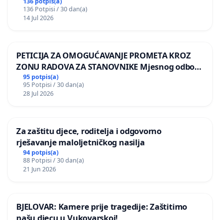
136 potpis(a)
136 Potpisi / 30 dan(a)
14 Jul 2026
PETICIJA ZA OMOGUĆAVANJE PROMETA KROZ
ZONU RADOVA ZA STANOVNIKE Mjesnog odbora
Kamensko i Lemić Brdo
95 potpis(a)
95 Potpisi / 30 dan(a)
28 Jul 2026
Za zaštitu djece, roditelja i odgovorno
rješavanje maloljetničkog nasilja
94 potpis(a)
88 Potpisi / 30 dan(a)
21 Jun 2026
BJELOVAR: Kamere prije tragedije: Zaštitimo
našu djecu u Vukovarskoj!