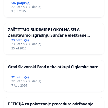
587 potpis(a)
27 Potpisi / 30 dan(a)
9 Jun 2025
ZAŠTITIMO BUDIMIRE I OKOLNA SELA
Zaustavimo izgradnju Sunčane elektrane
Vedrine na području Ugljana
23 potpis(a)
23 Potpisi / 30 dan(a)
25 Jul 2026
Grad Slavonski Brod neka otkupi Ciglarske bare
22 potpis(a)
22 Potpisi / 30 dan(a)
7 Aug 2026
PETICIJA za pokretanje procedure održavanja