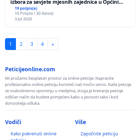
izbora za savjete mjesnih zajednica u Općini
Bugojno
19 potpis(a)
16 Potpisi / 30 dan(a)
3 Jul 2026
1
2
3
4
»
Peticijeonline.com
Mi pružamo besplatan prostor za online peticije. Napravite
profesionalnu online peticiju koristeći naš močni servis. Naše peticije
se svakodnevno spominju u medijima, stoga je kreiranje peticije
odličan način da budete primjećeni kako u javnosti tako i kod
donositelja odluka.
Vodiči
Više
Kako pokrenuti online
Započnite peticiju