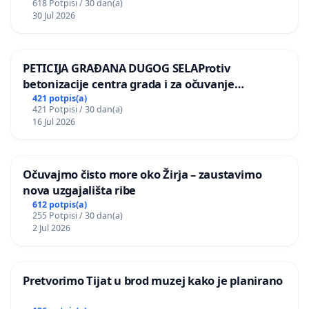
618 Potpisi / 30 dan(a)
30 Jul 2026
PETICIJA GRAĐANA DUGOG SELAProtiv
betonizacije centra grada i za očuvanje
postojećih zelenih površina i odraslih stabala pri
421 potpis(a)
421 Potpisi / 30 dan(a)
donošenju izmjena urbanističkog plana
16 Jul 2026
Očuvajmo čisto more oko Žirja – zaustavimo
nova uzgajališta ribe
612 potpis(a)
255 Potpisi / 30 dan(a)
2 Jul 2026
Pretvorimo Tijat u brod muzej kako je planirano