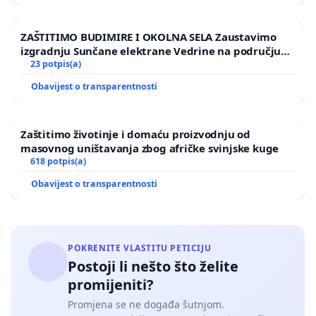
ZAŠTITIMO BUDIMIRE I OKOLNA SELA Zaustavimo
izgradnju Sunčane elektrane Vedrine na području
Ugljana
23 potpis(a)
Obavijest o transparentnosti
Zaštitimo životinje i domaću proizvodnju od
masovnog uništavanja zbog afričke svinjske kuge
618 potpis(a)
Obavijest o transparentnosti
POKRENITE VLASTITU PETICIJU
Postoji li nešto što želite
promijeniti?
Promjena se ne događa šutnjom.