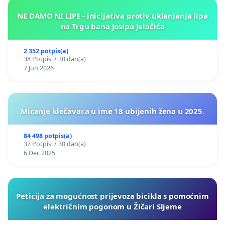
NE DAMO NI LIPE - inicijativa protiv uklanjanja lipa
na Trgu bana Josipa Jelačića
2 352 potpis(a)
38 Potpisi / 30 dan(a)
7 Jun 2026
Micanje klečavaca u ime 18 ubijenih žena u 2025.
84 498 potpis(a)
37 Potpisi / 30 dan(a)
6 Dec 2025
Peticija za mogućnost prijevoza bicikla s pomoćnim
električnim pogonom u Žičari Sljeme