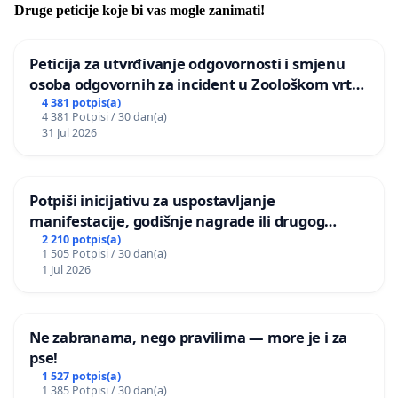
Druge peticije koje bi vas mogle zanimati!
Peticija za utvrđivanje odgovornosti i smjenu
osoba odgovornih za incident u Zoološkom vrtu
Grada Zagreba
4 381 potpis(a)
4 381 Potpisi / 30 dan(a)
31 Jul 2026
Potpiši inicijativu za uspostavljanje
manifestacije, godišnje nagrade ili drugog
javnog događaja „Edin Avdić“ u Sarajevu
2 210 potpis(a)
1 505 Potpisi / 30 dan(a)
1 Jul 2026
Ne zabranama, nego pravilima — more je i za
pse!
1 527 potpis(a)
1 385 Potpisi / 30 dan(a)