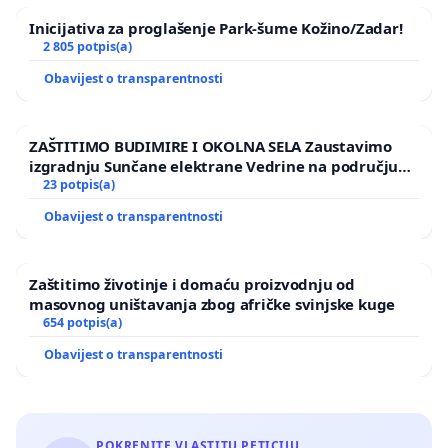
Inicijativa za proglašenje Park-šume Kožino/Zadar!
2 805 potpis(a)
Obavijest o transparentnosti
ZAŠTITIMO BUDIMIRE I OKOLNA SELA Zaustavimo
izgradnju Sunčane elektrane Vedrine na području
Ugljana
23 potpis(a)
Obavijest o transparentnosti
Zaštitimo životinje i domaću proizvodnju od
masovnog uništavanja zbog afričke svinjske kuge
654 potpis(a)
Obavijest o transparentnosti
POKRENITE VLASTITU PETICIJU