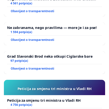
Zagreba
4 561 potpis(a)
Obavijest o transparentnosti
Ne zabranama, nego pravilima — more je i za pse!
1 594 potpis(a)
Obavijest o transparentnosti
Grad Slavonski Brod neka otkupi Ciglarske bare
97 potpis(a)
Obavijest o transparentnosti
Peticija za smjenu tri ministra u Vladi RH
Peticija za smjenu tri ministra u Vladi RH
4 756 potpis(a)