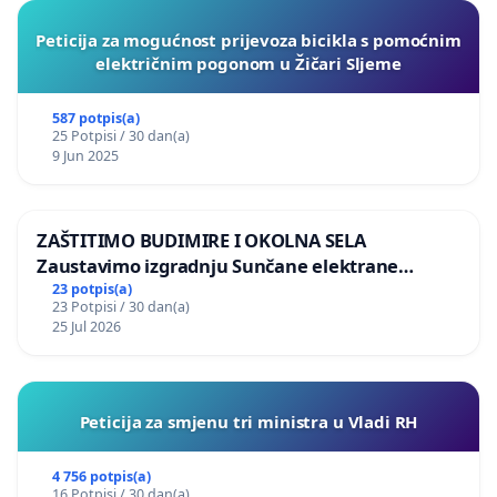
Peticija za mogućnost prijevoza bicikla s pomoćnim
električnim pogonom u Žičari Sljeme
587 potpis(a)
25 Potpisi / 30 dan(a)
9 Jun 2025
ZAŠTITIMO BUDIMIRE I OKOLNA SELA
Zaustavimo izgradnju Sunčane elektrane
Vedrine na području Ugljana
23 potpis(a)
23 Potpisi / 30 dan(a)
25 Jul 2026
Peticija za smjenu tri ministra u Vladi RH
4 756 potpis(a)
16 Potpisi / 30 dan(a)