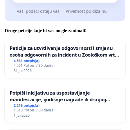
Vaši podaci ostaju vaši
Privatnost po dizajnu
Druge peticije koje bi vas mogle zanimati!
Peticija za utvrđivanje odgovornosti i smjenu
osoba odgovornih za incident u Zoološkom vrtu
Grada Zagreba
4 561 potpis(a)
4 561 Potpisi / 30 dan(a)
31 Jul 2026
Potpiši inicijativu za uspostavljanje
manifestacije, godišnje nagrade ili drugog
javnog događaja „Edin Avdić“ u Sarajevu
2 216 potpis(a)
1 510 Potpisi / 30 dan(a)
1 Jul 2026