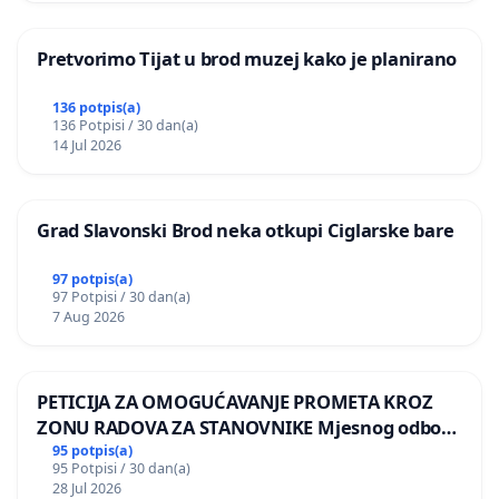
Pretvorimo Tijat u brod muzej kako je planirano
136 potpis(a)
136 Potpisi / 30 dan(a)
14 Jul 2026
Grad Slavonski Brod neka otkupi Ciglarske bare
97 potpis(a)
97 Potpisi / 30 dan(a)
7 Aug 2026
PETICIJA ZA OMOGUĆAVANJE PROMETA KROZ
ZONU RADOVA ZA STANOVNIKE Mjesnog odbora
Kamensko i Lemić Brdo
95 potpis(a)
95 Potpisi / 30 dan(a)
28 Jul 2026