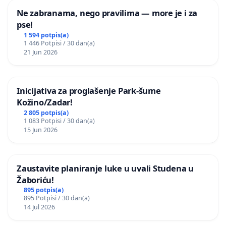
Ne zabranama, nego pravilima — more je i za
pse!
1 594 potpis(a)
1 446 Potpisi / 30 dan(a)
21 Jun 2026
Inicijativa za proglašenje Park-šume
Kožino/Zadar!
2 805 potpis(a)
1 083 Potpisi / 30 dan(a)
15 Jun 2026
Zaustavite planiranje luke u uvali Studena u
Žaboriću!
895 potpis(a)
895 Potpisi / 30 dan(a)
14 Jul 2026