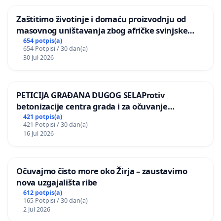
Zaštitimo životinje i domaću proizvodnju od
masovnog uništavanja zbog afričke svinjske
kuge
654 potpis(a)
654 Potpisi / 30 dan(a)
30 Jul 2026
PETICIJA GRAĐANA DUGOG SELAProtiv
betonizacije centra grada i za očuvanje
postojećih zelenih površina i odraslih stabala pri
421 potpis(a)
421 Potpisi / 30 dan(a)
donošenju izmjena urbanističkog plana
16 Jul 2026
Očuvajmo čisto more oko Žirja – zaustavimo
nova uzgajališta ribe
612 potpis(a)
165 Potpisi / 30 dan(a)
2 Jul 2026