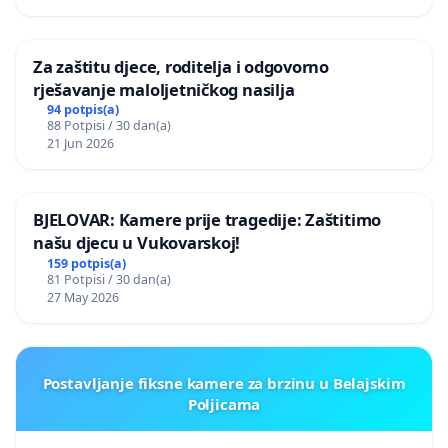
Za zaštitu djece, roditelja i odgovorno
rješavanje maloljetničkog nasilja
94 potpis(a)
88 Potpisi / 30 dan(a)
21 Jun 2026
BJELOVAR: Kamere prije tragedije: Zaštitimo
našu djecu u Vukovarskoj!
159 potpis(a)
81 Potpisi / 30 dan(a)
27 May 2026
Postavljanje fiksne kamere za brzinu u Belajskim
Poljicama