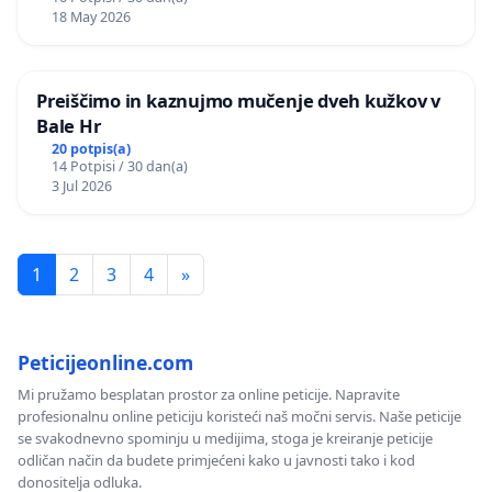
18 May 2026
Preiščimo in kaznujmo mučenje dveh kužkov v
Bale Hr
20 potpis(a)
14 Potpisi / 30 dan(a)
3 Jul 2026
1
2
3
4
»
Peticijeonline.com
Mi pružamo besplatan prostor za online peticije. Napravite
profesionalnu online peticiju koristeći naš močni servis. Naše peticije
se svakodnevno spominju u medijima, stoga je kreiranje peticije
odličan način da budete primjećeni kako u javnosti tako i kod
donositelja odluka.