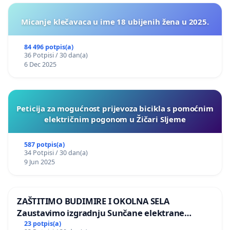
Micanje klečavaca u ime 18 ubijenih žena u 2025.
84 496 potpis(a)
36 Potpisi / 30 dan(a)
6 Dec 2025
Peticija za mogućnost prijevoza bicikla s pomoćnim
električnim pogonom u Žičari Sljeme
587 potpis(a)
34 Potpisi / 30 dan(a)
9 Jun 2025
ZAŠTITIMO BUDIMIRE I OKOLNA SELA
Zaustavimo izgradnju Sunčane elektrane
Vedrine na području Ugljana
23 potpis(a)