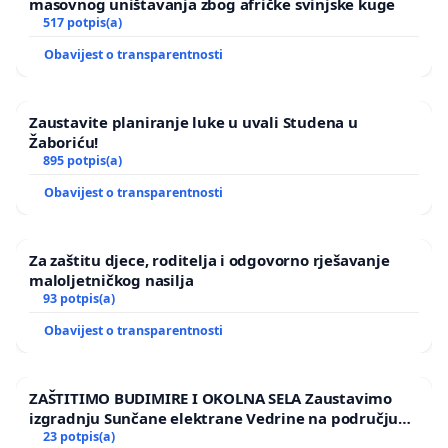
masovnog uništavanja zbog afričke svinjske kuge
Mladen Lač
517 potpis(a)
Obavijest o transparentnosti
Zaustavite planiranje luke u uvali Studena u
Žaboriću!
895 potpis(a)
Obavijest o transparentnosti
Za zaštitu djece, roditelja i odgovorno rješavanje
maloljetničkog nasilja
93 potpis(a)
Obavijest o transparentnosti
ZAŠTITIMO BUDIMIRE I OKOLNA SELA Zaustavimo
izgradnju Sunčane elektrane Vedrine na području
Ugljana
23 potpis(a)