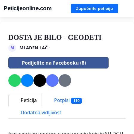
Peticijeonline.com
Započnite peticiju
DOSTA JE BILO - GEODETI
MLADEN LAČ
·
M
Podijelite na Facebooku (8)
Peticija
Potpisi
110
Dodatna vidljivost
Isprovociran uputom o postupanju koje je SU DGU