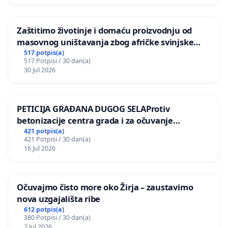
Zaštitimo životinje i domaću proizvodnju od
masovnog uništavanja zbog afričke svinjske
kuge
517 potpis(a)
517 Potpisi / 30 dan(a)
30 Jul 2026
PETICIJA GRAĐANA DUGOG SELAProtiv
betonizacije centra grada i za očuvanje
postojećih zelenih površina i odraslih stabala pri
421 potpis(a)
421 Potpisi / 30 dan(a)
donošenju izmjena urbanističkog plana
16 Jul 2026
Očuvajmo čisto more oko Žirja – zaustavimo
nova uzgajališta ribe
612 potpis(a)
380 Potpisi / 30 dan(a)
2 Jul 2026