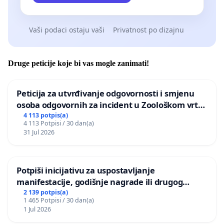
Vaši podaci ostaju vaši
Privatnost po dizajnu
Druge peticije koje bi vas mogle zanimati!
Peticija za utvrđivanje odgovornosti i smjenu
osoba odgovornih za incident u Zoološkom vrtu
Grada Zagreba
4 113 potpis(a)
4 113 Potpisi / 30 dan(a)
31 Jul 2026
Potpiši inicijativu za uspostavljanje
manifestacije, godišnje nagrade ili drugog
javnog događaja „Edin Avdić“ u Sarajevu
2 139 potpis(a)
1 465 Potpisi / 30 dan(a)
1 Jul 2026