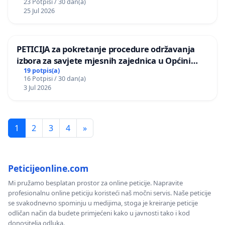
23 Potpisi / 30 dan(a)
25 Jul 2026
PETICIJA za pokretanje procedure održavanja
izbora za savjete mjesnih zajednica u Općini
Bugojno
19 potpis(a)
16 Potpisi / 30 dan(a)
3 Jul 2026
1
2
3
4
»
Peticijeonline.com
Mi pružamo besplatan prostor za online peticije. Napravite
profesionalnu online peticiju koristeći naš močni servis. Naše peticije
se svakodnevno spominju u medijima, stoga je kreiranje peticije
odličan način da budete primjećeni kako u javnosti tako i kod
donositelja odluka.