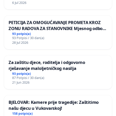
6 Jul 2026
PETICIJA ZA OMOGUĆAVANJE PROMETA KROZ
ZONU RADOVA ZA STANOVNIKE Mjesnog odbora
Kamensko i Lemić Brdo
93 potpis(a)
93 Potpisi / 30 dan(a)
28 Jul 2026
Za zaštitu djece, roditelja i odgovorno
rješavanje maloljetničkog nasilja
93 potpis(a)
87 Potpisi / 30 dan(a)
21 Jun 2026
BJELOVAR: Kamere prije tragedije: Zaštitimo
našu djecu u Vukovarskoj!
158 potpis(a)