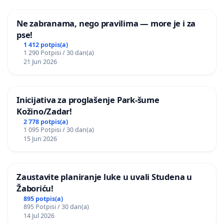
Ne zabranama, nego pravilima — more je i za
pse!
1 412 potpis(a)
1 290 Potpisi / 30 dan(a)
21 Jun 2026
Inicijativa za proglašenje Park-šume
Kožino/Zadar!
2 778 potpis(a)
1 095 Potpisi / 30 dan(a)
15 Jun 2026
Zaustavite planiranje luke u uvali Studena u
Žaboriću!
895 potpis(a)
895 Potpisi / 30 dan(a)
14 Jul 2026