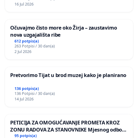
donošenju izmjena urbanističkog plana
16 Jul 2026
Očuvajmo čisto more oko Žirja – zaustavimo
nova uzgajališta ribe
612 potpis(a)
263 Potpisi / 30 dan(a)
2 Jul 2026
Pretvorimo Tijat u brod muzej kako je planirano
136 potpis(a)
136 Potpisi / 30 dan(a)
14 Jul 2026
PETICIJA ZA OMOGUĆAVANJE PROMETA KROZ
ZONU RADOVA ZA STANOVNIKE Mjesnog odbora
Kamensko i Lemić Brdo
95 potpis(a)