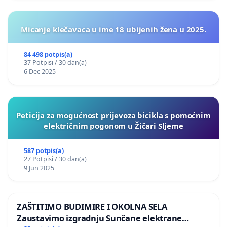
Micanje klečavaca u ime 18 ubijenih žena u 2025.
84 498 potpis(a)
37 Potpisi / 30 dan(a)
6 Dec 2025
Peticija za mogućnost prijevoza bicikla s pomoćnim
električnim pogonom u Žičari Sljeme
587 potpis(a)
27 Potpisi / 30 dan(a)
9 Jun 2025
ZAŠTITIMO BUDIMIRE I OKOLNA SELA
Zaustavimo izgradnju Sunčane elektrane