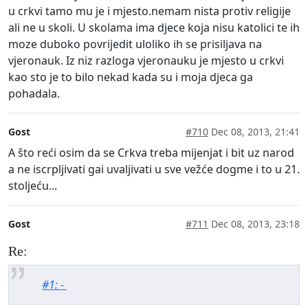
u crkvi tamo mu je i mjesto.nemam nista protiv religije
ali ne u skoli. U skolama ima djece koja nisu katolici te ih
moze duboko povrijedit uloliko ih se prisiljava na
vjeronauk. Iz niz razloga vjeronauku je mjesto u crkvi
kao sto je to bilo nekad kada su i moja djeca ga
pohadala.
Gost
#710
Dec 08, 2013, 21:41
A što reći osim da se Crkva treba mijenjat i bit uz narod
a ne iscrpljivati gai uvaljivati u sve vežće dogme i to u 21.
stoljeću...
Gost
#711
Dec 08, 2013, 23:18
Re:
#1: -