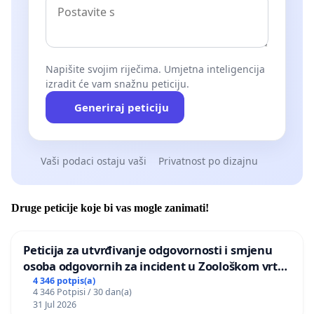
Napišite svojim riječima. Umjetna inteligencija
izradit će vam snažnu peticiju.
Generiraj peticiju
Vaši podaci ostaju vaši
Privatnost po dizajnu
Druge peticije koje bi vas mogle zanimati!
Peticija za utvrđivanje odgovornosti i smjenu
osoba odgovornih za incident u Zoološkom vrtu
Grada Zagreba
4 346 potpis(a)
4 346 Potpisi / 30 dan(a)
31 Jul 2026