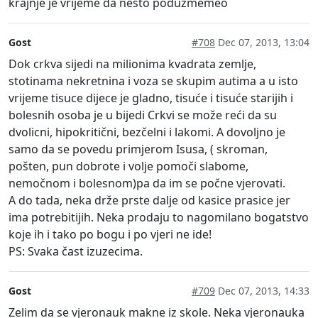
krajnje je vrijeme da nešto poduzmemeo
Gost
#708
Dec 07, 2013, 13:04
Dok crkva sijedi na milionima kvadrata zemlje,
stotinama nekretnina i voza se skupim autima a u isto
vrijeme tisuce dijece je gladno, tisuće i tisuće starijih i
bolesnih osoba je u bijedi Crkvi se može reći da su
dvolicni, hipokritični, bezčelni i lakomi. A dovoljno je
samo da se povedu primjerom Isusa, ( skroman,
pošten, pun dobrote i volje pomoči slabome,
nemočnom i bolesnom)pa da im se počne vjerovati.
A do tada, neka drže prste dalje od kasice prasice jer
ima potrebitijih. Neka prodaju to nagomilano bogatstvo
koje ih i tako po bogu i po vjeri ne ide!
PS: Svaka čast izuzecima.
Gost
#709
Dec 07, 2013, 14:33
Zelim da se vjeronauk makne iz skole. Neka vjeronauka