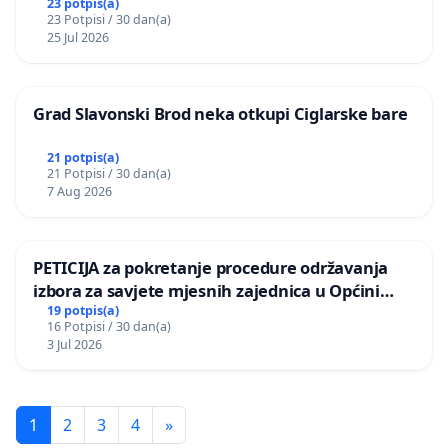
Vedrine na području Ugljana
23 potpis(a)
23 Potpisi / 30 dan(a)
25 Jul 2026
Grad Slavonski Brod neka otkupi Ciglarske bare
21 potpis(a)
21 Potpisi / 30 dan(a)
7 Aug 2026
PETICIJA za pokretanje procedure održavanja
izbora za savjete mjesnih zajednica u Općini
Bugojno
19 potpis(a)
16 Potpisi / 30 dan(a)
3 Jul 2026
1
2
3
4
»