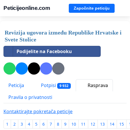
Peticijeonline.com
Započnite peticiju
Revizija ugovora između Republike Hrvatske i
Svete Stolice
Podijelite na Facebooku
Peticija
Potpisi
Rasprava
9 932
Pravila o privatnosti
Kontaktirajte pokretača peticije
1
2
3
4
5
6
7
8
9
10
11
12
13
14
15