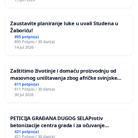
Zaustavite planiranje luke u uvali Studena u
Žaboriću!
895 potpis(a)
895 Potpisi / 30 dan(a)
14 Jul 2026
Zaštitimo životinje i domaću proizvodnju od
masovnog uništavanja zbog afričke svinjske
kuge
611 potpis(a)
611 Potpisi / 30 dan(a)
30 Jul 2026
PETICIJA GRAĐANA DUGOG SELAProtiv
betonizacije centra grada i za očuvanje
postojećih zelenih površina i odraslih stabala pri
421 potpis(a)
421 Potpisi / 30 dan(a)