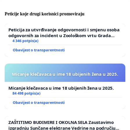
Peticije koje drugi korisnici promoviraju
Peticija za utvrđivanje odgovornosti i smjenu osoba
odgovornih za incident u Zoološkom vrtu Grada
Zagreba
4 346 potpis(a)
Obavijest o transparentnosti
Micanje klečavaca u ime 18 ubijenih žena u 2025.
Micanje klečavaca u ime 18 ubijenih žena u 2025.
84 498 potpis(a)
Obavijest o transparentnosti
ZAŠTITIMO BUDIMIRE I OKOLNA SELA Zaustavimo
izgradnju Sunčane elektrane Vedrine na području