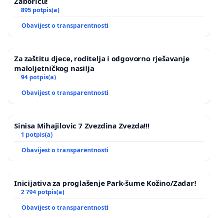
Žaboriću!
895 potpis(a)
Obavijest o transparentnosti
Za zaštitu djece, roditelja i odgovorno rješavanje
maloljetničkog nasilja
94 potpis(a)
Obavijest o transparentnosti
Sinisa Mihajilovic 7 Zvezdina Zvezda!!!
1 potpis(a)
Obavijest o transparentnosti
Inicijativa za proglašenje Park-šume Kožino/Zadar!
2 794 potpis(a)
Obavijest o transparentnosti