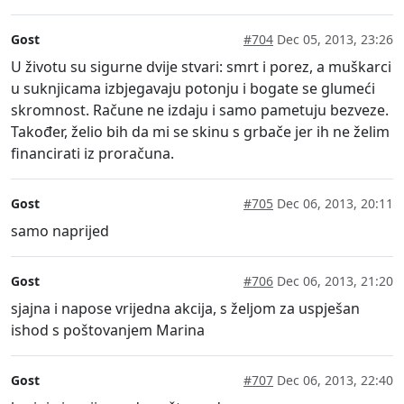
Gost
#704
Dec 05, 2013, 23:26
U životu su sigurne dvije stvari: smrt i porez, a muškarci
u suknjicama izbjegavaju potonju i bogate se glumeći
skromnost. Račune ne izdaju i samo pametuju bezveze.
Također, želio bih da mi se skinu s grbače jer ih ne želim
financirati iz proračuna.
Gost
#705
Dec 06, 2013, 20:11
samo naprijed
Gost
#706
Dec 06, 2013, 21:20
sjajna i napose vrijedna akcija, s željom za uspješan
ishod s poštovanjem Marina
Gost
#707
Dec 06, 2013, 22:40