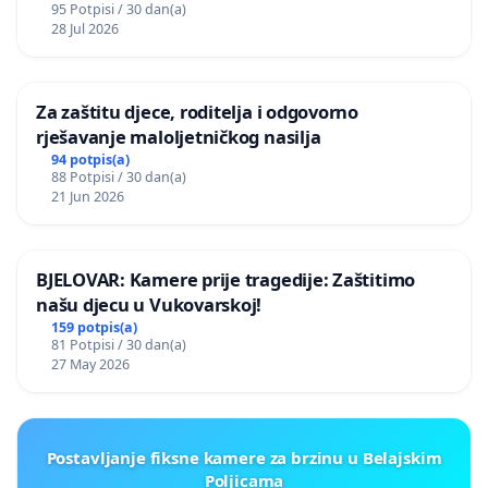
95 Potpisi / 30 dan(a)
28 Jul 2026
Za zaštitu djece, roditelja i odgovorno
rješavanje maloljetničkog nasilja
94 potpis(a)
88 Potpisi / 30 dan(a)
21 Jun 2026
BJELOVAR: Kamere prije tragedije: Zaštitimo
našu djecu u Vukovarskoj!
159 potpis(a)
81 Potpisi / 30 dan(a)
27 May 2026
Postavljanje fiksne kamere za brzinu u Belajskim
Poljicama