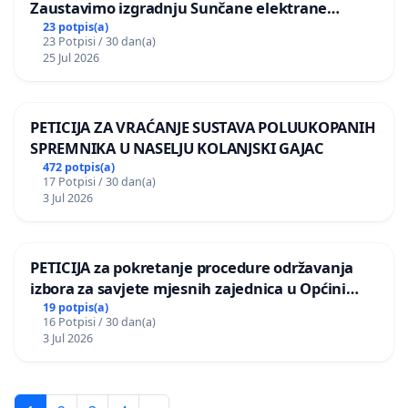
Zaustavimo izgradnju Sunčane elektrane
Vedrine na području Ugljana
23 potpis(a)
23 Potpisi / 30 dan(a)
25 Jul 2026
PETICIJA ZA VRAĆANJE SUSTAVA POLUUKOPANIH
SPREMNIKA U NASELJU KOLANJSKI GAJAC
472 potpis(a)
17 Potpisi / 30 dan(a)
3 Jul 2026
PETICIJA za pokretanje procedure održavanja
izbora za savjete mjesnih zajednica u Općini
Bugojno
19 potpis(a)
16 Potpisi / 30 dan(a)
3 Jul 2026