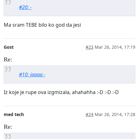
#20: -
Ma sram TEBE bilo ko god da jesi
Gost
#23
Mar 26, 2014, 17:19
Re:
#10: jaaaa -
Iz koje je rupe ova izgmizala, ahahahha :-D :-D :-D
med tech
#24
Mar 26, 2014, 17:28
Re: