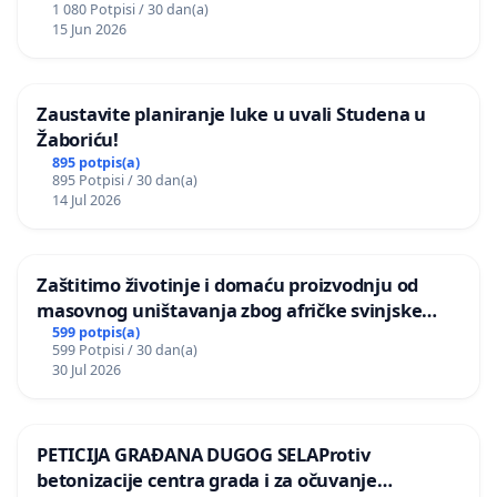
1 080 Potpisi / 30 dan(a)
15 Jun 2026
Zaustavite planiranje luke u uvali Studena u
Žaboriću!
895 potpis(a)
895 Potpisi / 30 dan(a)
14 Jul 2026
Zaštitimo životinje i domaću proizvodnju od
masovnog uništavanja zbog afričke svinjske
kuge
599 potpis(a)
599 Potpisi / 30 dan(a)
30 Jul 2026
PETICIJA GRAĐANA DUGOG SELAProtiv
betonizacije centra grada i za očuvanje