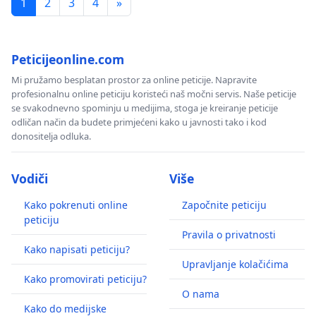
1
2
3
4
»
Peticijeonline.com
Mi pružamo besplatan prostor za online peticije. Napravite
profesionalnu online peticiju koristeći naš močni servis. Naše peticije
se svakodnevno spominju u medijima, stoga je kreiranje peticije
odličan način da budete primjećeni kako u javnosti tako i kod
donositelja odluka.
Vodiči
Više
Kako pokrenuti online
Započnite peticiju
peticiju
Pravila o privatnosti
Kako napisati peticiju?
Upravljanje kolačićima
Kako promovirati peticiju?
O nama
Kako do medijske