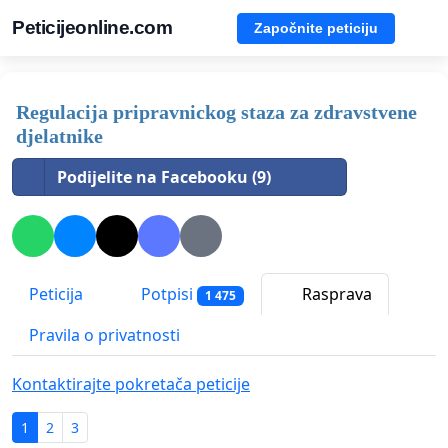
Peticijeonline.com
Započnite peticiju
Regulacija pripravnickog staza za zdravstvene
djelatnike
Podijelite na Facebooku (9)
Peticija
Potpisi
Rasprava
1 475
Pravila o privatnosti
Kontaktirajte pokretača peticije
1
2
3