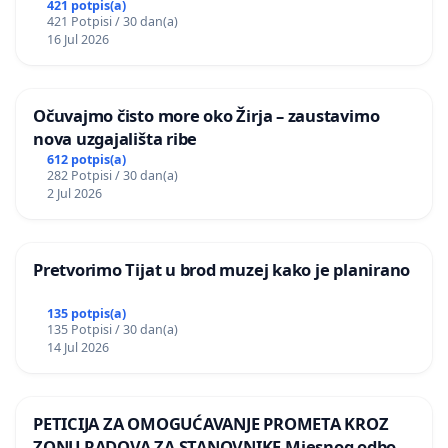
postojećih zelenih površina i odraslih stabala pri
421 potpis(a)
421 Potpisi / 30 dan(a)
donošenju izmjena urbanističkog plana
16 Jul 2026
Očuvajmo čisto more oko Žirja – zaustavimo
nova uzgajališta ribe
612 potpis(a)
282 Potpisi / 30 dan(a)
2 Jul 2026
Pretvorimo Tijat u brod muzej kako je planirano
135 potpis(a)
135 Potpisi / 30 dan(a)
14 Jul 2026
PETICIJA ZA OMOGUĆAVANJE PROMETA KROZ
ZONU RADOVA ZA STANOVNIKE Mjesnog odbora