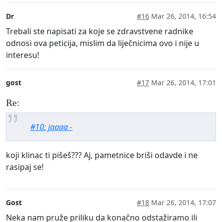
Dr
#16
Mar 26, 2014, 16:54
Trebali ste napisati za koje se zdravstvene radnike
odnosi ova peticija, mislim da liječnicima ovo i nije u
interesu!
gost
#17
Mar 26, 2014, 17:01
Re:
#10: jaaaa -
koji klinac ti pišeš??? Aj, pametnice briši odavde i ne
rasipaj se!
Gost
#18
Mar 26, 2014, 17:07
Neka nam pruže priliku da konačno odstažiramo ili