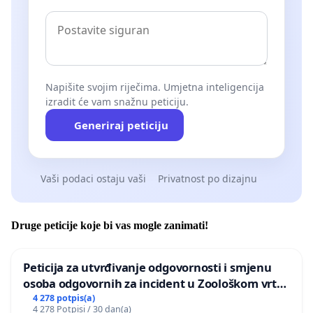
Napišite svojim riječima. Umjetna inteligencija
izradit će vam snažnu peticiju.
Generiraj peticiju
Vaši podaci ostaju vaši
Privatnost po dizajnu
Druge peticije koje bi vas mogle zanimati!
Peticija za utvrđivanje odgovornosti i smjenu
osoba odgovornih za incident u Zoološkom vrtu
Grada Zagreba
4 278 potpis(a)
4 278 Potpisi / 30 dan(a)