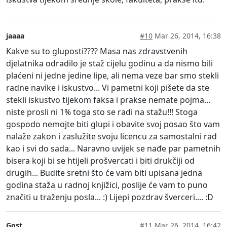
jaaaa
#10
Mar 26, 2014, 16:38
Kakve su to gluposti???? Masa nas zdravstvenih
djelatnika odradilo je staž cijelu godinu a da nismo bili
plaćeni ni jedne jedine lipe, ali nema veze bar smo stekli
radne navike i iskustvo... Vi pametni koji pišete da ste
stekli iskustvo tijekom faksa i prakse nemate pojma...
niste prosli ni 1% toga sto se radi na stažu!!! Stoga
gospodo nemojte biti glupi i obavite svoj posao što vam
nalaže zakon i zaslužite svoju licencu za samostalni rad
kao i svi do sada... Naravno uvijek se nađe par pametnih
bisera koji bi se htijeli prošvercati i biti drukčiji od
drugih... Budite sretni što će vam biti upisana jedna
godina staža u radnoj knjižici, poslije će vam to puno
značiti u traženju posla... :) Lijepi pozdrav šverceri.... :D
Gost
#11
Mar 26, 2014, 16:42