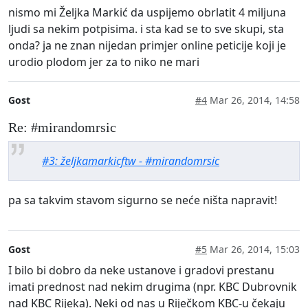
nismo mi Željka Markić da uspijemo obrlatit 4 miljuna
ljudi sa nekim potpisima. i sta kad se to sve skupi, sta
onda? ja ne znan nijedan primjer online peticije koji je
urodio plodom jer za to niko ne mari
Gost
#4
Mar 26, 2014, 14:58
Re: #mirandomrsic
#3: željkamarkicftw - #mirandomrsic
pa sa takvim stavom sigurno se neće ništa napravit!
Gost
#5
Mar 26, 2014, 15:03
I bilo bi dobro da neke ustanove i gradovi prestanu
imati prednost nad nekim drugima (npr. KBC Dubrovnik
nad KBC Rijeka). Neki od nas u Riječkom KBC-u čekaju