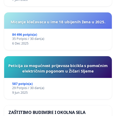
Micanje klečavaca u ime 18 ubijenih žena u 2025.
84 496 potpis(a)
35 Potpisi / 30 dan(a)
6 Dec 2025
Peticija za mogućnost prijevoza bicikla s pomoćnim
električnim pogonom u Žičari Sljeme
587 potpis(a)
29 Potpisi / 30 dan(a)
9 Jun 2025
ZAŠTITIMO BUDIMIRE I OKOLNA SELA