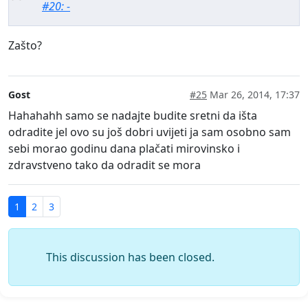
#20: -
Zašto?
Gost
#25
Mar 26, 2014, 17:37
Hahahahh samo se nadajte budite sretni da išta
odradite jel ovo su još dobri uvijeti ja sam osobno sam
sebi morao godinu dana plačati mirovinsko i
zdravstveno tako da odradit se mora
1
2
3
This discussion has been closed.