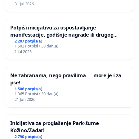
31 Jul 2026
Potpiši inicijativu za uspostavljanje
manifestacije, godišnje nagrade ili drugog
javnog događaja „Edin Avdić“ u Sarajevu
2 207 potpis(a)
1 502 Potpisi / 30 dan(a)
1 Jul 2026
Ne zabranama, nego pravilima — more je i za
pse!
1 506 potpis(a)
1 365 Potpisi / 30 dan(a)
21 Jun 2026
Inicijativa za proglašenje Park-šume
Kožino/Zadar!
2 790 potpis(a)