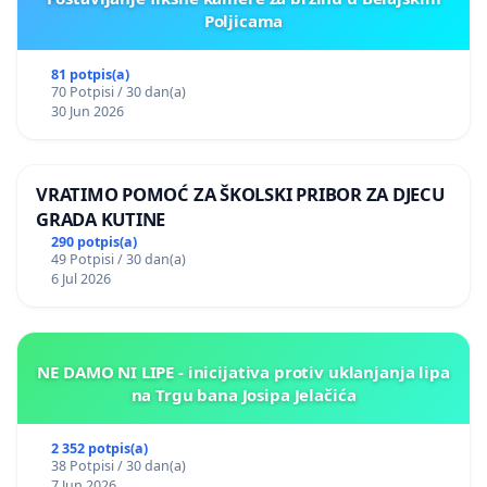
Poljicama
81 potpis(a)
70 Potpisi / 30 dan(a)
30 Jun 2026
VRATIMO POMOĆ ZA ŠKOLSKI PRIBOR ZA DJECU
GRADA KUTINE
290 potpis(a)
49 Potpisi / 30 dan(a)
6 Jul 2026
NE DAMO NI LIPE - inicijativa protiv uklanjanja lipa
na Trgu bana Josipa Jelačića
2 352 potpis(a)
38 Potpisi / 30 dan(a)
7 Jun 2026