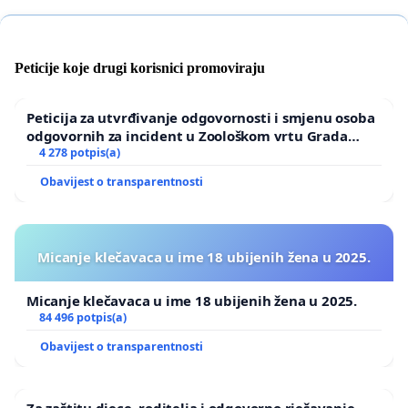
Peticije koje drugi korisnici promoviraju
Peticija za utvrđivanje odgovornosti i smjenu osoba
odgovornih za incident u Zoološkom vrtu Grada
Zagreba
4 278 potpis(a)
Obavijest o transparentnosti
Micanje klečavaca u ime 18 ubijenih žena u 2025.
Micanje klečavaca u ime 18 ubijenih žena u 2025.
84 496 potpis(a)
Obavijest o transparentnosti
Za zaštitu djece, roditelja i odgovorno rješavanje