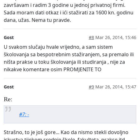
završavam i radim 3 godine u jednoj privatnoj firmi.
Sada moram dati otkaz i ići stažirati za 1600 kn. godinu
dana, užas. Nema tu pravde.
Gost
#8
Mar 26, 2014, 15:46
U svakom slučaju hvale vrijedno, a sam sistem
školovanja sa bespotrebnim stažiranjem, sa premalo ili
ništa prakse u toku školovanja ili studiranja , nije za
nikakve komentare osim PROMJENITE TO
Gost
#9
Mar 26, 2014, 15:47
Re:
#7: -
Strašno, to je još gore... Kao da nismo stekli dovoljno
iskustva tijekom srednje škole, fakulteta, prakse itd.