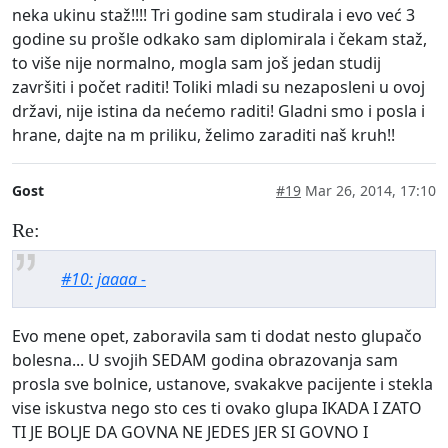
neka ukinu staž!!!! Tri godine sam studirala i evo već 3
godine su prošle odkako sam diplomirala i čekam staž,
to više nije normalno, mogla sam još jedan studij
završiti i počet raditi! Toliki mladi su nezaposleni u ovoj
državi, nije istina da nećemo raditi! Gladni smo i posla i
hrane, dajte na m priliku, želimo zaraditi naš kruh!!
Gost
#19
Mar 26, 2014, 17:10
Re:
#10: jaaaa -
Evo mene opet, zaboravila sam ti dodat nesto glupačo
bolesna... U svojih SEDAM godina obrazovanja sam
prosla sve bolnice, ustanove, svakakve pacijente i stekla
vise iskustva nego sto ces ti ovako glupa IKADA I ZATO
TI JE BOLJE DA GOVNA NE JEDES JER SI GOVNO I