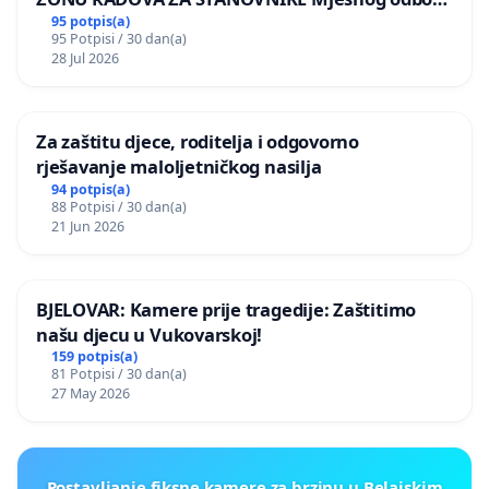
Kamensko i Lemić Brdo
95 potpis(a)
95 Potpisi / 30 dan(a)
28 Jul 2026
Za zaštitu djece, roditelja i odgovorno
rješavanje maloljetničkog nasilja
94 potpis(a)
88 Potpisi / 30 dan(a)
21 Jun 2026
BJELOVAR: Kamere prije tragedije: Zaštitimo
našu djecu u Vukovarskoj!
159 potpis(a)
81 Potpisi / 30 dan(a)
27 May 2026
Postavljanje fiksne kamere za brzinu u Belajskim