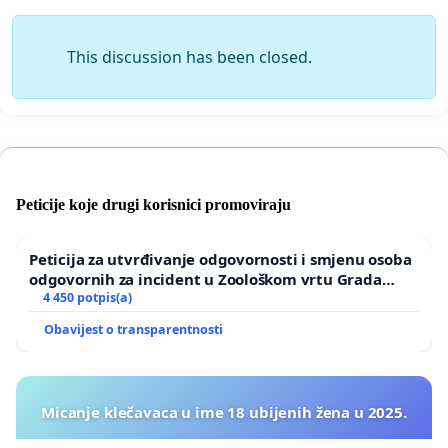
This discussion has been closed.
Peticije koje drugi korisnici promoviraju
Peticija za utvrđivanje odgovornosti i smjenu osoba
odgovornih za incident u Zoološkom vrtu Grada
Zagreba
4 450 potpis(a)
Obavijest o transparentnosti
Micanje klečavaca u ime 18 ubijenih žena u 2025.