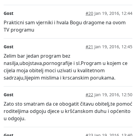
Gost
#20
Jan 19, 2016, 12:44
Prakticni sam vjerniki i hvala Bogu dragome na ovom
TV programu
Gost
#21
Jan 19, 2016, 12:45
Zelim bar jedan program bez
nasilja,ubojstava,pornografije i sl.Program u kojem ce
cijela moja obitelj moci uzivati u kvalitetnom
sadrzaju,lijepim mislima i krscanskim porukama.
Gost
#22
Jan 19, 2016, 12:50
Zato sto smatram da ce obogatit čitavu obitelj,te pomoć
roditeljima odgoju djece u kršćanskom duhu i općenito
u odgoju.
Gost
#23
Jan 19, 2016, 13:40