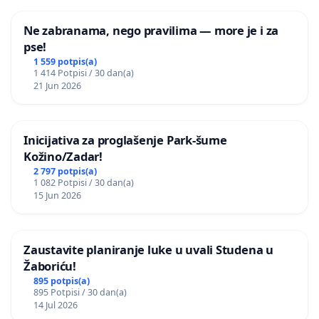
Ne zabranama, nego pravilima — more je i za
pse!
1 559 potpis(a)
1 414 Potpisi / 30 dan(a)
21 Jun 2026
Inicijativa za proglašenje Park-šume
Kožino/Zadar!
2 797 potpis(a)
1 082 Potpisi / 30 dan(a)
15 Jun 2026
Zaustavite planiranje luke u uvali Studena u
Žaboriću!
895 potpis(a)
895 Potpisi / 30 dan(a)
14 Jul 2026