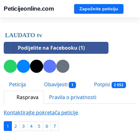
Peticijeonline.com
Započnite peticiju
LAUDATO tv
Podijelite na Facebooku (1)
Peticija
Obavijesti
Potpisi
1
2 052
Rasprava
Pravila o privatnosti
Kontaktirajte pokretača peticije
1
2
3
4
5
6
7