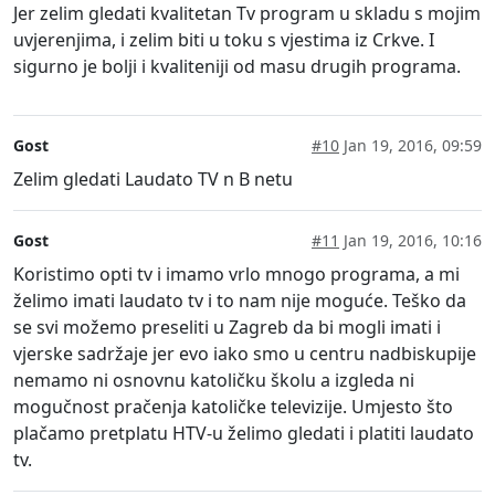
Jer zelim gledati kvalitetan Tv program u skladu s mojim
uvjerenjima, i zelim biti u toku s vjestima iz Crkve. I
sigurno je bolji i kvaliteniji od masu drugih programa.
Gost
#10
Jan 19, 2016, 09:59
Zelim gledati Laudato TV n B netu
Gost
#11
Jan 19, 2016, 10:16
Koristimo opti tv i imamo vrlo mnogo programa, a mi
želimo imati laudato tv i to nam nije moguće. Teško da
se svi možemo preseliti u Zagreb da bi mogli imati i
vjerske sadržaje jer evo iako smo u centru nadbiskupije
nemamo ni osnovnu katoličku školu a izgleda ni
mogučnost pračenja katoličke televizije. Umjesto što
plačamo pretplatu HTV-u želimo gledati i platiti laudato
tv.