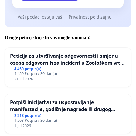
Vaši podaci ostaju vaši
Privatnost po dizajnu
Druge peticije koje bi vas mogle zanimati!
Peticija za utvrđivanje odgovornosti i smjenu
osoba odgovornih za incident u Zoološkom vrtu
Grada Zagreba
4 450 potpis(a)
4 450 Potpisi / 30 dan(a)
31 Jul 2026
Potpiši inicijativu za uspostavljanje
manifestacije, godišnje nagrade ili drugog
javnog događaja „Edin Avdić“ u Sarajevu
2 213 potpis(a)
1 508 Potpisi / 30 dan(a)
1 Jul 2026