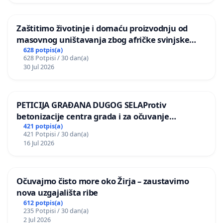
Zaštitimo životinje i domaću proizvodnju od
masovnog uništavanja zbog afričke svinjske
kuge
628 potpis(a)
628 Potpisi / 30 dan(a)
30 Jul 2026
PETICIJA GRAĐANA DUGOG SELAProtiv
betonizacije centra grada i za očuvanje
postojećih zelenih površina i odraslih stabala pri
421 potpis(a)
421 Potpisi / 30 dan(a)
donošenju izmjena urbanističkog plana
16 Jul 2026
Očuvajmo čisto more oko Žirja – zaustavimo
nova uzgajališta ribe
612 potpis(a)
235 Potpisi / 30 dan(a)
2 Jul 2026