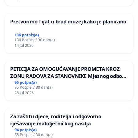
Pretvorimo Tijat u brod muzej kako je planirano
136 potpis(a)
136 Potpisi / 30 dan(a)
14 Jul 2026
PETICIJA ZA OMOGUĆAVANJE PROMETA KROZ
ZONU RADOVA ZA STANOVNIKE Mjesnog odbora
Kamensko i Lemić Brdo
95 potpis(a)
95 Potpisi / 30 dan(a)
28 Jul 2026
Za zaštitu djece, roditelja i odgovorno
rješavanje maloljetničkog nasilja
94 potpis(a)
88 Potpisi / 30 dan(a)