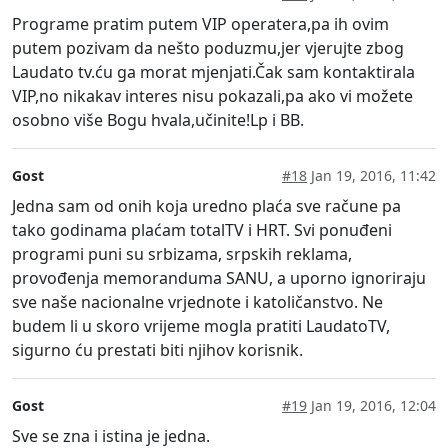
Programe pratim putem VIP operatera,pa ih ovim
putem pozivam da nešto poduzmu,jer vjerujte zbog
Laudato tv.ću ga morat mjenjati.Čak sam kontaktirala
VIP,no nikakav interes nisu pokazali,pa ako vi možete
osobno više Bogu hvala,učinite!Lp i BB.
Gost
#18
Jan 19, 2016, 11:42
Jedna sam od onih koja uredno plaća sve račune pa
tako godinama plaćam totalTV i HRT. Svi ponuđeni
programi puni su srbizama, srpskih reklama,
provođenja memoranduma SANU, a uporno ignoriraju
sve naše nacionalne vrjednote i katoličanstvo. Ne
budem li u skoro vrijeme mogla pratiti LaudatoTV,
sigurno ću prestati biti njihov korisnik.
Gost
#19
Jan 19, 2016, 12:04
Sve se zna i istina je jedna.