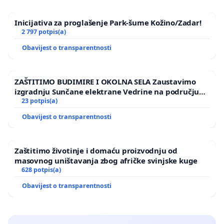
Inicijativa za proglašenje Park-šume Kožino/Zadar!
2 797 potpis(a)
Obavijest o transparentnosti
ZAŠTITIMO BUDIMIRE I OKOLNA SELA Zaustavimo
izgradnju Sunčane elektrane Vedrine na području
Ugljana
23 potpis(a)
Obavijest o transparentnosti
Zaštitimo životinje i domaću proizvodnju od
masovnog uništavanja zbog afričke svinjske kuge
628 potpis(a)
Obavijest o transparentnosti