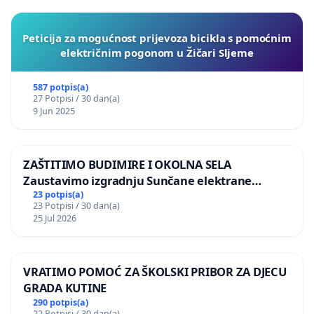
Peticija za mogućnost prijevoza bicikla s pomoćnim
električnim pogonom u Žičari Sljeme
587 potpis(a)
27 Potpisi / 30 dan(a)
9 Jun 2025
ZAŠTITIMO BUDIMIRE I OKOLNA SELA
Zaustavimo izgradnju Sunčane elektrane
Vedrine na području Ugljana
23 potpis(a)
23 Potpisi / 30 dan(a)
25 Jul 2026
VRATIMO POMOĆ ZA ŠKOLSKI PRIBOR ZA DJECU
GRADA KUTINE
290 potpis(a)
22 Potpisi / 30 dan(a)