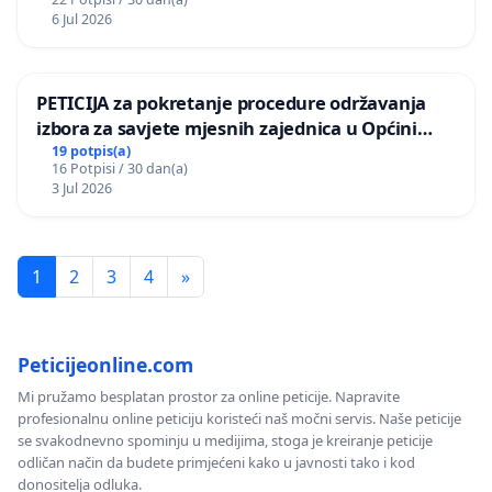
6 Jul 2026
PETICIJA za pokretanje procedure održavanja
izbora za savjete mjesnih zajednica u Općini
Bugojno
19 potpis(a)
16 Potpisi / 30 dan(a)
3 Jul 2026
1
2
3
4
»
Peticijeonline.com
Mi pružamo besplatan prostor za online peticije. Napravite
profesionalnu online peticiju koristeći naš močni servis. Naše peticije
se svakodnevno spominju u medijima, stoga je kreiranje peticije
odličan način da budete primjećeni kako u javnosti tako i kod
donositelja odluka.