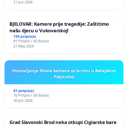
21 Jun 2026
BJELOVAR: Kamere prije tragedije: Zaštitimo
našu djecu u Vukovarskoj!
159 potpis(a)
81 Potpisi / 30 dan(a)
27 May 2026
Postavljanje fiksne kamere za brzinu u Belajskim
Poljicama
81 potpis(a)
70 Potpisi / 30 dan(a)
30 Jun 2026
Grad Slavonski Brod neka otkupi Ciglarske bare