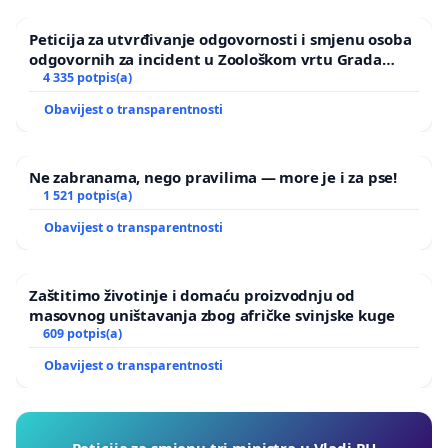
Peticija za utvrđivanje odgovornosti i smjenu osoba
odgovornih za incident u Zoološkom vrtu Grada
Zagreba
4 335 potpis(a)
Obavijest o transparentnosti
Ne zabranama, nego pravilima — more je i za pse!
1 521 potpis(a)
Obavijest o transparentnosti
Zaštitimo životinje i domaću proizvodnju od
masovnog uništavanja zbog afričke svinjske kuge
609 potpis(a)
Obavijest o transparentnosti