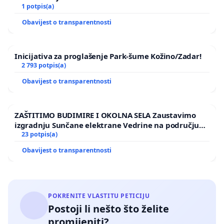
1 potpis(a)
Obavijest o transparentnosti
Inicijativa za proglašenje Park-šume Kožino/Zadar!
2 793 potpis(a)
Obavijest o transparentnosti
ZAŠTITIMO BUDIMIRE I OKOLNA SELA Zaustavimo
izgradnju Sunčane elektrane Vedrine na području
Ugljana
23 potpis(a)
Obavijest o transparentnosti
POKRENITE VLASTITU PETICIJU
Postoji li nešto što želite
promijeniti?