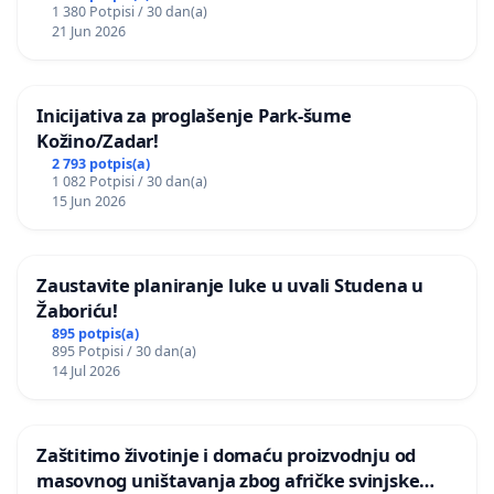
1 380 Potpisi / 30 dan(a)
21 Jun 2026
Inicijativa za proglašenje Park-šume
Kožino/Zadar!
2 793 potpis(a)
1 082 Potpisi / 30 dan(a)
15 Jun 2026
Zaustavite planiranje luke u uvali Studena u
Žaboriću!
895 potpis(a)
895 Potpisi / 30 dan(a)
14 Jul 2026
Zaštitimo životinje i domaću proizvodnju od
masovnog uništavanja zbog afričke svinjske