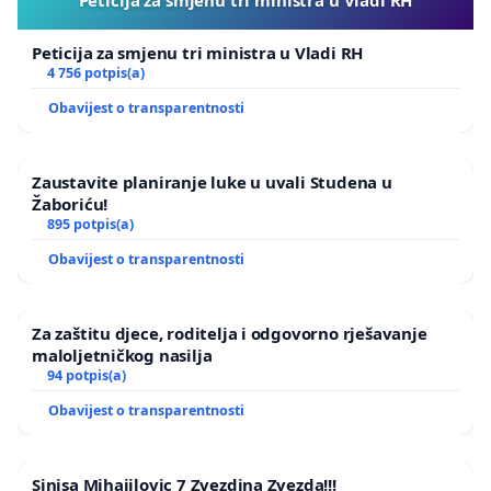
Peticija za smjenu tri ministra u Vladi RH
Peticija za smjenu tri ministra u Vladi RH
4 756 potpis(a)
Obavijest o transparentnosti
Zaustavite planiranje luke u uvali Studena u
Žaboriću!
895 potpis(a)
Obavijest o transparentnosti
Za zaštitu djece, roditelja i odgovorno rješavanje
maloljetničkog nasilja
94 potpis(a)
Obavijest o transparentnosti
Sinisa Mihajilovic 7 Zvezdina Zvezda!!!