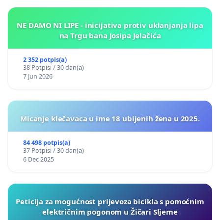
NE DAMO NI LIPE - inicijativa protiv uklanjanja lipa
na Trgu bana Josipa Jelačića
2 352 potpis(a)
38 Potpisi / 30 dan(a)
7 Jun 2026
Micanje klečavaca u ime 18 ubijenih žena u 2025.
84 498 potpis(a)
37 Potpisi / 30 dan(a)
6 Dec 2025
Peticija za mogućnost prijevoza bicikla s pomoćnim
električnim pogonom u Žičari Sljeme