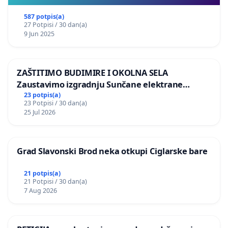
587 potpis(a)
27 Potpisi / 30 dan(a)
9 Jun 2025
ZAŠTITIMO BUDIMIRE I OKOLNA SELA
Zaustavimo izgradnju Sunčane elektrane
Vedrine na području Ugljana
23 potpis(a)
23 Potpisi / 30 dan(a)
25 Jul 2026
Grad Slavonski Brod neka otkupi Ciglarske bare
21 potpis(a)
21 Potpisi / 30 dan(a)
7 Aug 2026