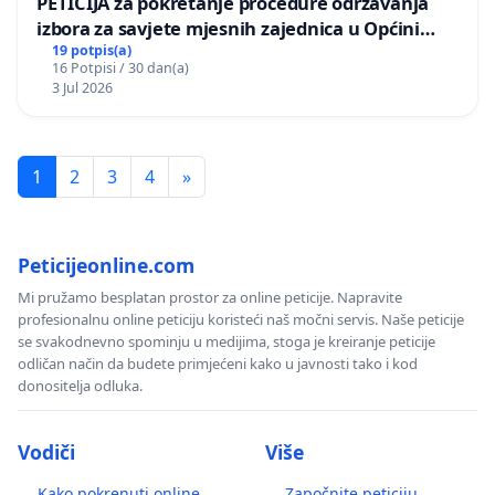
PETICIJA za pokretanje procedure održavanja
izbora za savjete mjesnih zajednica u Općini
Bugojno
19 potpis(a)
16 Potpisi / 30 dan(a)
3 Jul 2026
1
2
3
4
»
Peticijeonline.com
Mi pružamo besplatan prostor za online peticije. Napravite
profesionalnu online peticiju koristeći naš močni servis. Naše peticije
se svakodnevno spominju u medijima, stoga je kreiranje peticije
odličan način da budete primjećeni kako u javnosti tako i kod
donositelja odluka.
Vodiči
Više
Kako pokrenuti online
Započnite peticiju