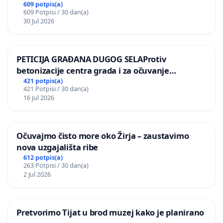
kuge
609 potpis(a)
609 Potpisi / 30 dan(a)
30 Jul 2026
PETICIJA GRAĐANA DUGOG SELAProtiv
betonizacije centra grada i za očuvanje
postojećih zelenih površina i odraslih stabala pri
421 potpis(a)
421 Potpisi / 30 dan(a)
donošenju izmjena urbanističkog plana
16 Jul 2026
Očuvajmo čisto more oko Žirja – zaustavimo
nova uzgajališta ribe
612 potpis(a)
263 Potpisi / 30 dan(a)
2 Jul 2026
Pretvorimo Tijat u brod muzej kako je planirano