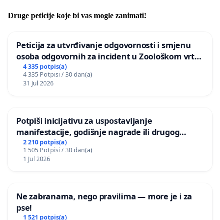
Druge peticije koje bi vas mogle zanimati!
Peticija za utvrđivanje odgovornosti i smjenu
osoba odgovornih za incident u Zoološkom vrtu
Grada Zagreba
4 335 potpis(a)
4 335 Potpisi / 30 dan(a)
31 Jul 2026
Potpiši inicijativu za uspostavljanje
manifestacije, godišnje nagrade ili drugog
javnog događaja „Edin Avdić“ u Sarajevu
2 210 potpis(a)
1 505 Potpisi / 30 dan(a)
1 Jul 2026
Ne zabranama, nego pravilima — more je i za
pse!
1 521 potpis(a)