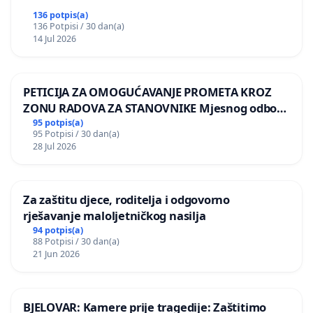
136 potpis(a)
136 Potpisi / 30 dan(a)
14 Jul 2026
PETICIJA ZA OMOGUĆAVANJE PROMETA KROZ
ZONU RADOVA ZA STANOVNIKE Mjesnog odbora
Kamensko i Lemić Brdo
95 potpis(a)
95 Potpisi / 30 dan(a)
28 Jul 2026
Za zaštitu djece, roditelja i odgovorno
rješavanje maloljetničkog nasilja
94 potpis(a)
88 Potpisi / 30 dan(a)
21 Jun 2026
BJELOVAR: Kamere prije tragedije: Zaštitimo