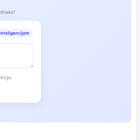
jednako?
nteligencijom
iciju.