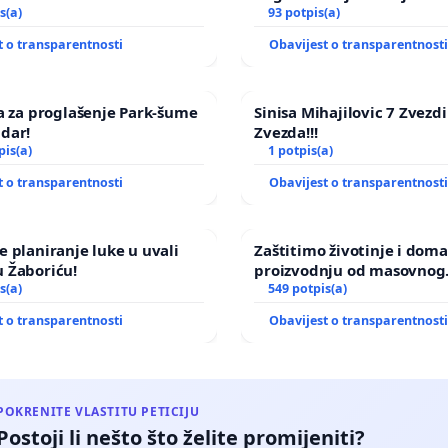
s(a)
maloljetničkog nasilja
93 potpis(a)
t o transparentnosti
Obavijest o transparentnost
va za proglašenje Park-šume
Sinisa Mihajilovic 7 Zvezd
dar!
Zvezda!!!
pis(a)
1 potpis(a)
t o transparentnosti
Obavijest o transparentnost
e planiranje luke u uvali
Zaštitimo životinje i dom
 Žaboriću!
proizvodnju od masovnog
s(a)
uništavanja zbog afričke s
549 potpis(a)
kuge
t o transparentnosti
Obavijest o transparentnost
POKRENITE VLASTITU PETICIJU
Postoji li nešto što želite promijeniti?