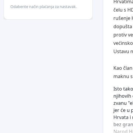
Hrvatima
Odaberite način plaćanja za nastavak.
čelu s H
rušenje 
dopušta 
protiv v
većinsko
Ustavu 
Kao član
maknu s 
Isto tak
njihovih
zvanu "el
jer će u
Hrvata i 
bez gran
Narod Hr