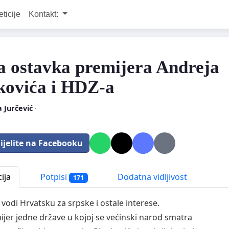
eticije
Kontakt:
a ostavka premijera Andreja
kovića i HDZ-a
 Jurčević
·
ijelite na Facebooku
ija
Potpisi
Dodatna vidljivost
171
 vodi Hrvatsku za srpske i ostale interese.
ijer jedne države u kojoj se većinski narod smatra