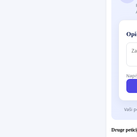
Opiš
Napiš
Vaši p
Druge petici