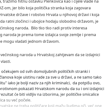
, tražimo hitnu ostavku Plenkovića kao i cijele vlade na
DZ-om, jer bilo koja politička stranka koja zagovara
Hrvatske države i robstvo Hrvata u njihovoj državi i koja
da ratni zločinci i ubojice hodaju slobodno državom, je
ećinskog naroda. Bilo tko tko radi protiv interesa
g naroda je prema tome izdajica svoje zemlje i prema
ne mogu vladati jednom državom.
 većinskog naroda u Hrvatskoj zahtjevam da se izdajnici
vlasti.
o očekujem od svih domoljubnih političkih stranki i
 članova koje uistinu rade za sve u državi, a ne samo tako
itu" iako je bolji naziv za njih kriminalci, da potpišu ovo,
 protivnom pokazati Hrvatskom narodu da su i oni izdajnici
rezultat će biti vidljiv na izborima, jer političke smicalice
ica su već počele.
vatske ne treba političare koji mažu ljudima oči, već one