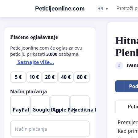
Peticijeonline.com
Pretraži p
HR ▼
Plaćeno oglašavanje
Hitn
Peticijeonline.com će oglas za ovu
Plen
peticiju prikazati
3,000
osobama.
Saznajte više...
Ivana
I
5 €
10 €
20 €
40 €
80 €
Pod
Način plaćanja
Petic
PayPal
Google Pay
Apple Pay
Kreditna kartica
Premijer
Način plaćanja
Kao prim