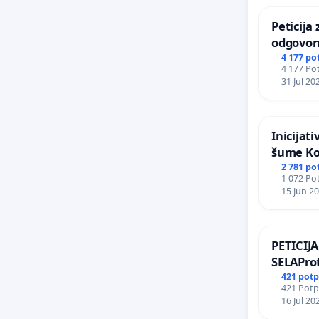
Peticija
odgovor
odgovorn
4 177 po
4 177 Pot
Zoološk
31 Jul 20
Inicijat
šume Ko
2 781 po
1 072 Pot
15 Jun 2
PETICI
SELAProt
grada i 
421 potp
421 Potpi
zelenih 
16 Jul 20
stabala 