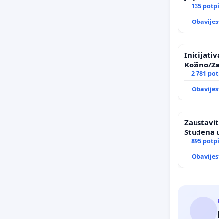
135 potpi
Obavijes
Inicijati
Kožino/Za
2 781 pot
Obavijes
Zaustavit
Studena u
895 potpi
Obavijes