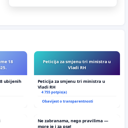
ime 18
Peticija za smjenu tri ministra u
025.
Vladi RH
8 ubijenih
Peticija za smjenu tri ministra u
Vladi RH
4 755 potpis(a)
i
Obavijest o transparentnosti
i
Ne zabranama, nego pravilima —
more je i za pse!