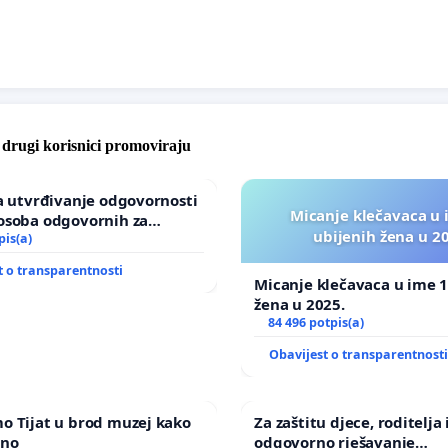
e drugi korisnici promoviraju
za utvrđivanje odgovornosti
Micanje klečavaca u 
osoba odgovornih za
ubijenih žena u 2
u Zoološkom vrtu Grada
pis(a)
t o transparentnosti
Micanje klečavaca u ime 1
žena u 2025.
84 496 potpis(a)
Obavijest o transparentnost
o Tijat u brod muzej kako
Za zaštitu djece, roditelja 
ano
odgovorno rješavanje