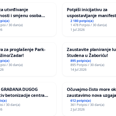
 za utvrđivanje
Potpiši inicijativu za
nosti i smjenu osoba
uspostavljanje manifest
ih za incident u
godišnje nagrade ili dr
tpis(a)
2 180 potpis(a)
pisi / 30 dan(a)
1 478 Potpisi / 30 dan(a)
om vrtu Grada Zagreba
javnog događaja „Edin A
26
1 Jul 2026
Sarajevu
iva za proglašenje Park-
Zaustavite planiranje lu
žino/Zadar!
Studena u Žaboriću!
tpis(a)
895 potpis(a)
pisi / 30 dan(a)
895 Potpisi / 30 dan(a)
026
14 Jul 2026
JA GRAĐANA DUGOG
Očuvajmo čisto more oko
iv betonizacije centra
zaustavimo nova uzgajal
za očuvanje postojećih
is(a)
612 potpis(a)
si / 30 dan(a)
361 Potpisi / 30 dan(a)
površina i odraslih
26
2 Jul 2026
pri donošenju izmjena