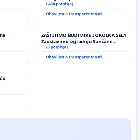
1 434 potpis(a)
i
Obavijest o transparentnosti
ina
ZAŠTITIMO BUDIMIRE I OKOLNA SELA
Zaustavimo izgradnju Sunčane
elektrane Vedrine na području
23 potpis(a)
Ugljana
i
Obavijest o transparentnosti
aću
vinjske
i