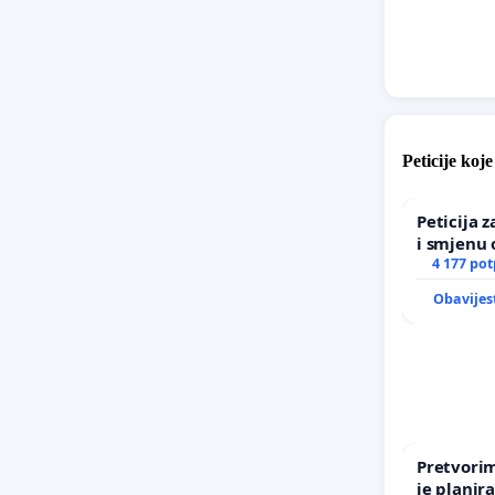
Peticije koj
Peticija 
i smjenu 
incident 
4 177 pot
Zagreba
Obavijes
Pretvorim
je planir