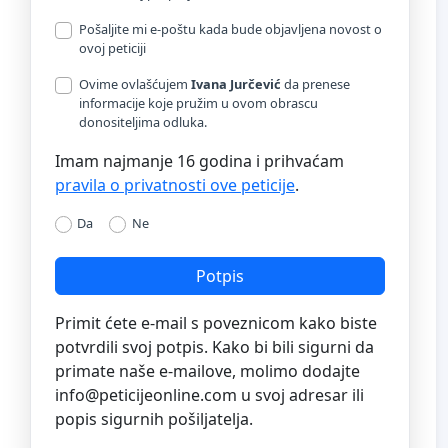
Pošaljite mi e-poštu kada bude objavljena novost o
ovoj peticiji
Ovime ovlašćujem
Ivana Jurčević
da prenese
informacije koje pružim u ovom obrascu
donositeljima odluka.
Imam najmanje 16 godina i prihvaćam
pravila o privatnosti ove peticije
.
Da
Ne
Potpis
Primit ćete e-mail s poveznicom kako biste
potvrdili svoj potpis. Kako bi bili sigurni da
primate naše e-mailove, molimo dodajte
info@peticijeonline.com
u svoj adresar ili
popis sigurnih pošiljatelja.