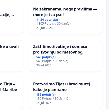
Ne zabranama, nego pravilima —
acije,
more je i za pse!
ugog
1 434 potpis(a)
1 305 Potpisi / 30 dan(a)
vdić“ u
21 Jun 2026
ke u uvali
Zaštitimo životinje i domaću
proizvodnju od masovnog
uništavanja zbog afričke svinjske
549 potpis(a)
549 Potpisi / 30 dan(a)
kuge
30 Jul 2026
 Žirja –
Pretvorimo Tijat u brod muzej
išta ribe
kako je planirano
135 potpis(a)
135 Potpisi / 30 dan(a)
14 Jul 2026