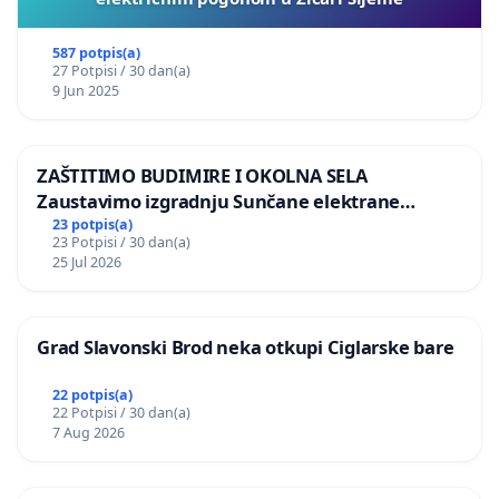
587 potpis(a)
27 Potpisi / 30 dan(a)
9 Jun 2025
ZAŠTITIMO BUDIMIRE I OKOLNA SELA
Zaustavimo izgradnju Sunčane elektrane
Vedrine na području Ugljana
23 potpis(a)
23 Potpisi / 30 dan(a)
25 Jul 2026
Grad Slavonski Brod neka otkupi Ciglarske bare
22 potpis(a)
22 Potpisi / 30 dan(a)
7 Aug 2026