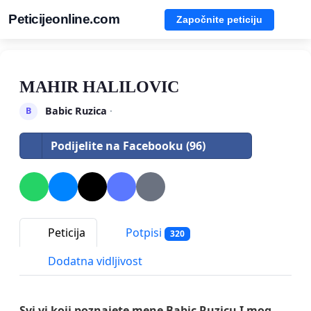
Peticijeonline.com
Započnite peticiju
MAHIR HALILOVIC
Babic Ruzica
·
B
Podijelite na Facebooku (96)
Peticija
Potpisi
320
Dodatna vidljivost
Svi vi koji poznajete mene Babic Ruzicu I mog