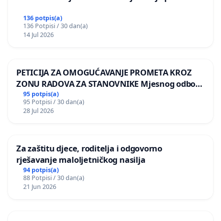
136 potpis(a)
136 Potpisi / 30 dan(a)
14 Jul 2026
PETICIJA ZA OMOGUĆAVANJE PROMETA KROZ
ZONU RADOVA ZA STANOVNIKE Mjesnog odbora
Kamensko i Lemić Brdo
95 potpis(a)
95 Potpisi / 30 dan(a)
28 Jul 2026
Za zaštitu djece, roditelja i odgovorno
rješavanje maloljetničkog nasilja
94 potpis(a)
88 Potpisi / 30 dan(a)
21 Jun 2026