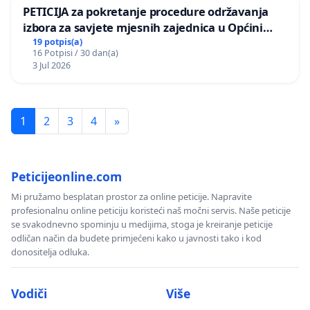
PETICIJA za pokretanje procedure održavanja
izbora za savjete mjesnih zajednica u Općini
Bugojno
19 potpis(a)
16 Potpisi / 30 dan(a)
3 Jul 2026
1
2
3
4
»
Peticijeonline.com
Mi pružamo besplatan prostor za online peticije. Napravite
profesionalnu online peticiju koristeći naš močni servis. Naše peticije
se svakodnevno spominju u medijima, stoga je kreiranje peticije
odličan način da budete primjećeni kako u javnosti tako i kod
donositelja odluka.
Vodiči
Više