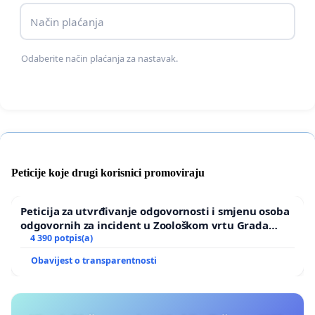
Način plaćanja
Odaberite način plaćanja za nastavak.
Peticije koje drugi korisnici promoviraju
Peticija za utvrđivanje odgovornosti i smjenu osoba
odgovornih za incident u Zoološkom vrtu Grada
Zagreba
4 390 potpis(a)
Obavijest o transparentnosti