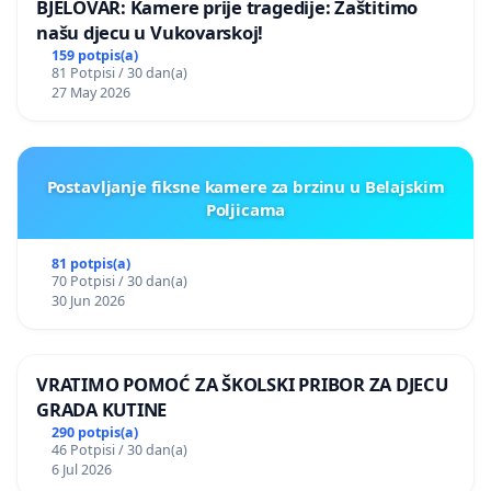
BJELOVAR: Kamere prije tragedije: Zaštitimo
našu djecu u Vukovarskoj!
159 potpis(a)
81 Potpisi / 30 dan(a)
27 May 2026
Postavljanje fiksne kamere za brzinu u Belajskim
Poljicama
81 potpis(a)
70 Potpisi / 30 dan(a)
30 Jun 2026
VRATIMO POMOĆ ZA ŠKOLSKI PRIBOR ZA DJECU
GRADA KUTINE
290 potpis(a)
46 Potpisi / 30 dan(a)
6 Jul 2026