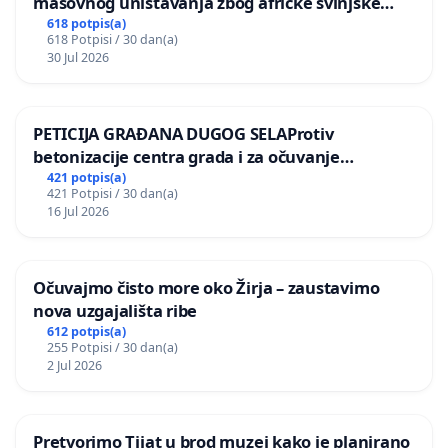
masovnog uništavanja zbog afričke svinjske
kuge
618 potpis(a)
618 Potpisi / 30 dan(a)
30 Jul 2026
PETICIJA GRAĐANA DUGOG SELAProtiv
betonizacije centra grada i za očuvanje
postojećih zelenih površina i odraslih stabala pri
421 potpis(a)
421 Potpisi / 30 dan(a)
donošenju izmjena urbanističkog plana
16 Jul 2026
Očuvajmo čisto more oko Žirja – zaustavimo
nova uzgajališta ribe
612 potpis(a)
255 Potpisi / 30 dan(a)
2 Jul 2026
Pretvorimo Tijat u brod muzej kako je planirano