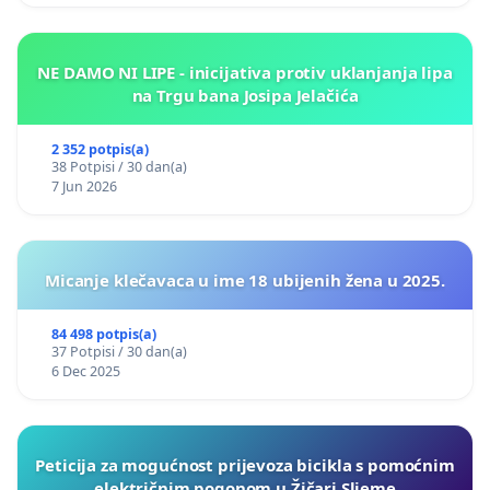
NE DAMO NI LIPE - inicijativa protiv uklanjanja lipa
na Trgu bana Josipa Jelačića
2 352 potpis(a)
38 Potpisi / 30 dan(a)
7 Jun 2026
Micanje klečavaca u ime 18 ubijenih žena u 2025.
84 498 potpis(a)
37 Potpisi / 30 dan(a)
6 Dec 2025
Peticija za mogućnost prijevoza bicikla s pomoćnim
električnim pogonom u Žičari Sljeme