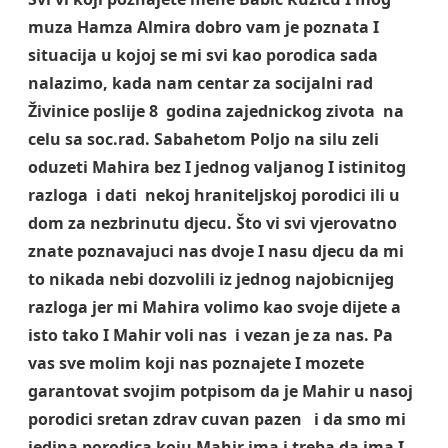
muza Hamza Almira dobro vam je poznata I
situacija u kojoj se mi svi kao porodica sada
nalazimo, kada nam centar za socijalni rad
Živinice poslije 8 godina zajednickog zivota na
celu sa soc.rad. Sabahetom Poljo na silu zeli
oduzeti Mahira bez I jednog valjanog I istinitog
razloga i dati nekoj hraniteljskoj porodici ili u
dom za nezbrinutu djecu. Što vi svi vjerovatno
znate poznavajuci nas dvoje I nasu djecu da mi
to nikada nebi dozvolili iz jednog najobicnijeg
razloga jer mi Mahira volimo kao svoje dijete a
isto tako I Mahir voli nas i vezan je za nas. Pa
vas sve molim koji nas poznajete I mozete
garantovat svojim potpisom da je Mahir u nasoj
porodici sretan zdrav cuvan pazen i da smo mi
jedina porodica koju Mahir ima i treba da ima I