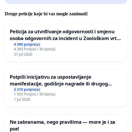
Druge peticije koje bi vas mogle zanimati!
Peticija za utvrđivanje odgovornosti i smjenu
osoba odgovornih za incident u Zoološkom vrtu
Grada Zagreba
4 390 potpis(a)
4 390 Potpisi / 30 dan(a)
31 Jul 2026
Potpiši inicijativu za uspostavljanje
manifestacije, godišnje nagrade ili drugog
javnog događaja „Edin Avdić“ u Sarajevu
2 210 potpis(a)
1 505 Potpisi / 30 dan(a)
1 Jul 2026
Ne zabranama, nego pravilima — more je i za
pse!