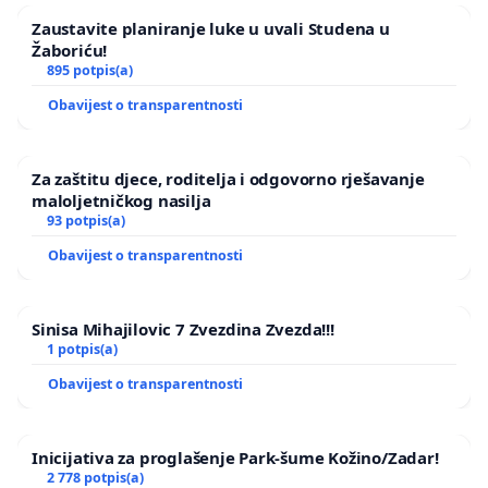
Zaustavite planiranje luke u uvali Studena u
Žaboriću!
895 potpis(a)
Obavijest o transparentnosti
Za zaštitu djece, roditelja i odgovorno rješavanje
maloljetničkog nasilja
93 potpis(a)
Obavijest o transparentnosti
Sinisa Mihajilovic 7 Zvezdina Zvezda!!!
1 potpis(a)
Obavijest o transparentnosti
Inicijativa za proglašenje Park-šume Kožino/Zadar!
2 778 potpis(a)