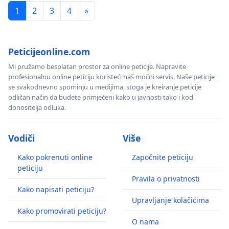
1
2
3
4
»
Peticijeonline.com
Mi pružamo besplatan prostor za online peticije. Napravite
profesionalnu online peticiju koristeći naš močni servis. Naše peticije
se svakodnevno spominju u medijima, stoga je kreiranje peticije
odličan način da budete primjećeni kako u javnosti tako i kod
donositelja odluka.
Vodiči
Više
Kako pokrenuti online
Započnite peticiju
peticiju
Pravila o privatnosti
Kako napisati peticiju?
Upravljanje kolačićima
Kako promovirati peticiju?
O nama