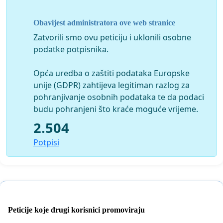
Jasno nam je da je Split od devedesetih
Obavijest administratora ove web stranice
naovamo pretvoren u gospodarsko i civilizacijsko
Zatvorili smo ovu peticiju i uklonili osobne
groblje, ali smatramo da nije
podatke potpisnika.
nužno da nam se to i fizički prikazuje.
Opća uredba o zaštiti podataka Europske
unije (GDPR) zahtijeva legitiman razlog za
pohranjivanje osobnih podataka te da podaci
budu pohranjeni što kraće moguće vrijeme.
2.504
Potpisi
Peticije koje drugi korisnici promoviraju