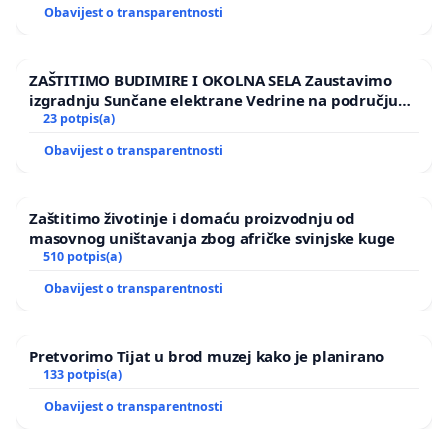
Obavijest o transparentnosti
ZAŠTITIMO BUDIMIRE I OKOLNA SELA Zaustavimo
izgradnju Sunčane elektrane Vedrine na području
Ugljana
23 potpis(a)
Obavijest o transparentnosti
Zaštitimo životinje i domaću proizvodnju od
masovnog uništavanja zbog afričke svinjske kuge
510 potpis(a)
Obavijest o transparentnosti
Pretvorimo Tijat u brod muzej kako je planirano
133 potpis(a)
Obavijest o transparentnosti