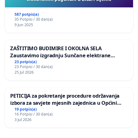
587 potpis(a)
35 Potpisi / 30 dan(a)
9 Jun 2025
ZAŠTITIMO BUDIMIRE I OKOLNA SELA
Zaustavimo izgradnju Sunčane elektrane
Vedrine na području Ugljana
23 potpis(a)
23 Potpisi / 30 dan(a)
25 Jul 2026
PETICIJA za pokretanje procedure održavanja
izbora za savjete mjesnih zajednica u Općini
Bugojno
19 potpis(a)
16 Potpisi / 30 dan(a)
3 Jul 2026