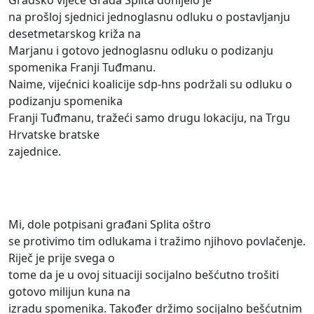
Gradsko vijeće Grada Splita donijelo je
na prošloj sjednici jednoglasnu odluku o postavljanju
desetmetarskog križa na
Marjanu i gotovo jednoglasnu odluku o podizanju
spomenika Franji Tuđmanu.
Naime, vijećnici koalicije sdp-hns podržali su odluku o
podizanju spomenika
Franji Tuđmanu, tražeći samo drugu lokaciju, na Trgu
Hrvatske bratske
zajednice.
Mi, dole potpisani građani Splita oštro
se protivimo tim odlukama i tražimo njihovo povlačenje.
Riječ je prije svega o
tome da je u ovoj situaciji socijalno bešćutno trošiti
gotovo milijun kuna na
izradu spomenika. Također držimo socijalno bešćutnim