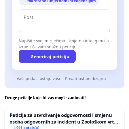
Pokretano umjetnom inteligencijom
Napišite svojim riječima. Umjetna inteligencija
izradit će vam snažnu peticiju.
Generiraj peticiju
Vaši podaci ostaju vaši
Privatnost po dizajnu
Druge peticije koje bi vas mogle zanimati!
Peticija za utvrđivanje odgovornosti i smjenu
osoba odgovornih za incident u Zoološkom vrtu
Grada Zagreba
4 091 potpis(a)