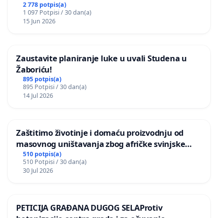
2 778 potpis(a)
1 097 Potpisi / 30 dan(a)
15 Jun 2026
Zaustavite planiranje luke u uvali Studena u
Žaboriću!
895 potpis(a)
895 Potpisi / 30 dan(a)
14 Jul 2026
Zaštitimo životinje i domaću proizvodnju od
masovnog uništavanja zbog afričke svinjske
kuge
510 potpis(a)
510 Potpisi / 30 dan(a)
30 Jul 2026
PETICIJA GRAĐANA DUGOG SELAProtiv