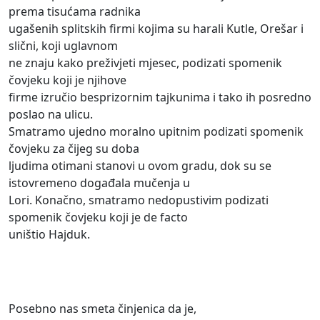
prema tisućama radnika
ugašenih splitskih firmi kojima su harali Kutle, Orešar i
slični, koji uglavnom
ne znaju kako preživjeti mjesec, podizati spomenik
čovjeku koji je njihove
firme izručio besprizornim tajkunima i tako ih posredno
poslao na ulicu.
Smatramo ujedno moralno upitnim podizati spomenik
čovjeku za čijeg su doba
ljudima otimani stanovi u ovom gradu, dok su se
istovremeno događala mučenja u
Lori. Konačno, smatramo nedopustivim podizati
spomenik čovjeku koji je de facto
uništio Hajduk.
Posebno nas smeta činjenica da je,