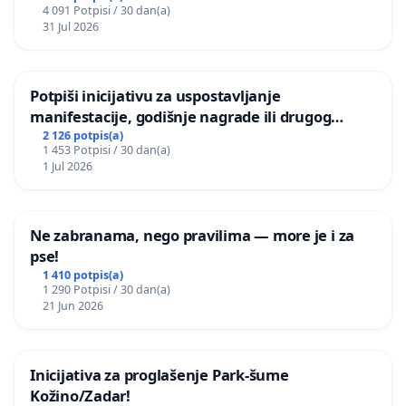
4 091 Potpisi / 30 dan(a)
31 Jul 2026
Potpiši inicijativu za uspostavljanje
manifestacije, godišnje nagrade ili drugog
javnog događaja „Edin Avdić“ u Sarajevu
2 126 potpis(a)
1 453 Potpisi / 30 dan(a)
1 Jul 2026
Ne zabranama, nego pravilima — more je i za
pse!
1 410 potpis(a)
1 290 Potpisi / 30 dan(a)
21 Jun 2026
Inicijativa za proglašenje Park-šume
Kožino/Zadar!