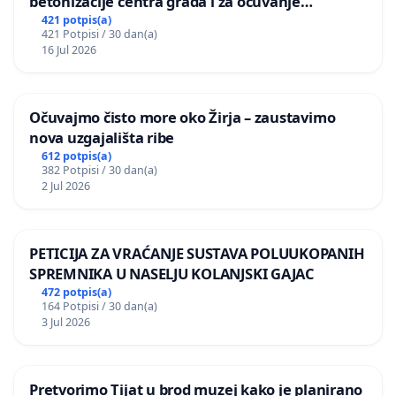
betonizacije centra grada i za očuvanje
postojećih zelenih površina i odraslih stabala pri
421 potpis(a)
421 Potpisi / 30 dan(a)
donošenju izmjena urbanističkog plana
16 Jul 2026
Očuvajmo čisto more oko Žirja – zaustavimo
nova uzgajališta ribe
612 potpis(a)
382 Potpisi / 30 dan(a)
2 Jul 2026
PETICIJA ZA VRAĆANJE SUSTAVA POLUUKOPANIH
SPREMNIKA U NASELJU KOLANJSKI GAJAC
472 potpis(a)
164 Potpisi / 30 dan(a)
3 Jul 2026
Pretvorimo Tijat u brod muzej kako je planirano