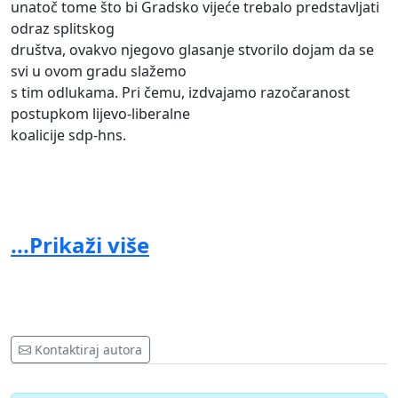
unatoč tome što bi Gradsko vijeće trebalo predstavljati
odraz splitskog
društva, ovakvo njegovo glasanje stvorilo dojam da se
svi u ovom gradu slažemo
s tim odlukama. Pri čemu, izdvajamo razočaranost
postupkom lijevo-liberalne
koalicije sdp-hns.
Podizanje monumentalnog križa na Marjanu
...Prikaži više
držimo smišljenim skupljanjem jeftinih političkih poena
i potpuno nepotrebnim
egzibiocionizmom u sekularnom društvu, a čije
podizanje nema nikakve veze sa
vjerskim osjećajem katoličkih vjernika Splita.
Kontaktiraj autora