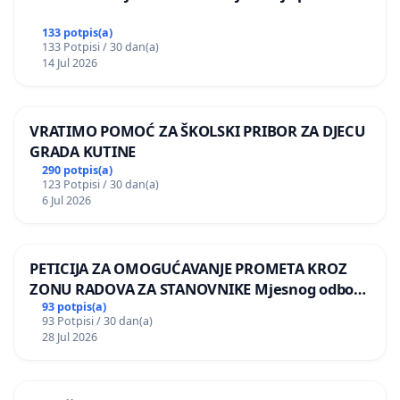
133 potpis(a)
133 Potpisi / 30 dan(a)
14 Jul 2026
VRATIMO POMOĆ ZA ŠKOLSKI PRIBOR ZA DJECU
GRADA KUTINE
290 potpis(a)
123 Potpisi / 30 dan(a)
6 Jul 2026
PETICIJA ZA OMOGUĆAVANJE PROMETA KROZ
ZONU RADOVA ZA STANOVNIKE Mjesnog odbora
Kamensko i Lemić Brdo
93 potpis(a)
93 Potpisi / 30 dan(a)
28 Jul 2026