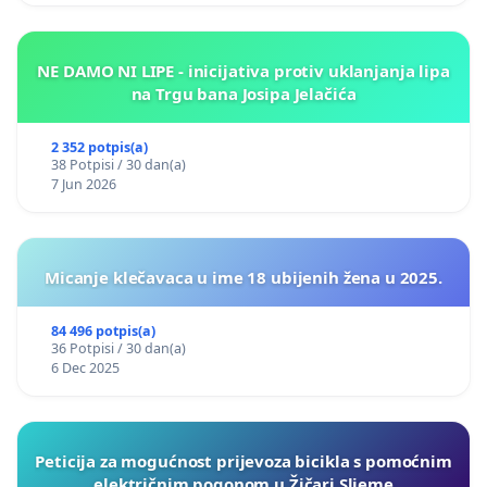
NE DAMO NI LIPE - inicijativa protiv uklanjanja lipa
na Trgu bana Josipa Jelačića
2 352 potpis(a)
38 Potpisi / 30 dan(a)
7 Jun 2026
Micanje klečavaca u ime 18 ubijenih žena u 2025.
84 496 potpis(a)
36 Potpisi / 30 dan(a)
6 Dec 2025
Peticija za mogućnost prijevoza bicikla s pomoćnim
električnim pogonom u Žičari Sljeme