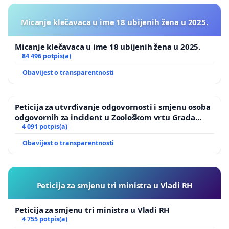
Micanje klečavaca u ime 18 ubijenih žena u 2025.
Micanje klečavaca u ime 18 ubijenih žena u 2025.
84 496 potpis(a)
Obavijest o transparentnosti
Peticija za utvrđivanje odgovornosti i smjenu osoba
odgovornih za incident u Zoološkom vrtu Grada
Zagreba
4 091 potpis(a)
Obavijest o transparentnosti
Peticija za smjenu tri ministra u Vladi RH
Peticija za smjenu tri ministra u Vladi RH
4 755 potpis(a)