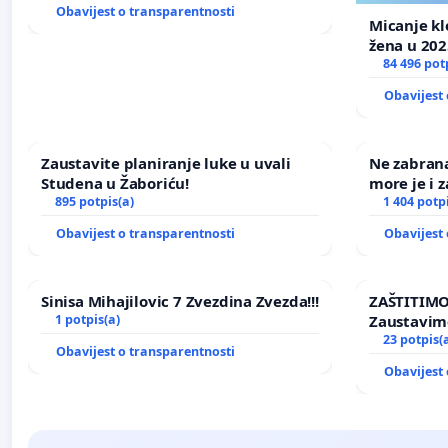
Obavijest o transparentnosti
Micanje kl
žena u 202
84 496 pot
Obavijest 
Zaustavite planiranje luke u uvali
Ne zabran
Studena u Žaboriću!
more je i z
895 potpis(a)
1 404 potp
Obavijest o transparentnosti
Obavijest 
Sinisa Mihajilovic 7 Zvezdina Zvezda!!!
ZAŠTITIMO
1 potpis(a)
Zaustavim
elektrane 
23 potpis(
Obavijest o transparentnosti
Ugljana
Obavijest 