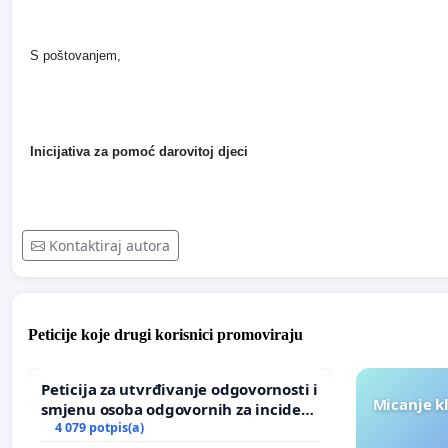
S poštovanjem,
Inicijativa za pomoć darovitoj djeci
Kontaktiraj autora
Peticije koje drugi korisnici promoviraju
Peticija za utvrđivanje odgovornosti i
Micanje k
smjenu osoba odgovornih za incident
u Zoološkom vrtu Grada Zagreba
4 079 potpis(a)