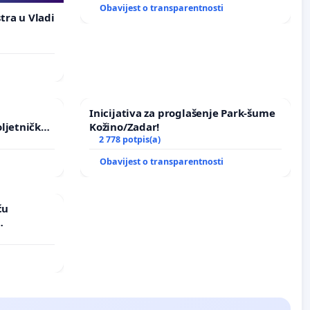
Obavijest o transparentnosti
stra u Vladi
Inicijativa za proglašenje Park-šume
ljetničkog
Kožino/Zadar!
2 778 potpis(a)
Obavijest o transparentnosti
ću
vinjske