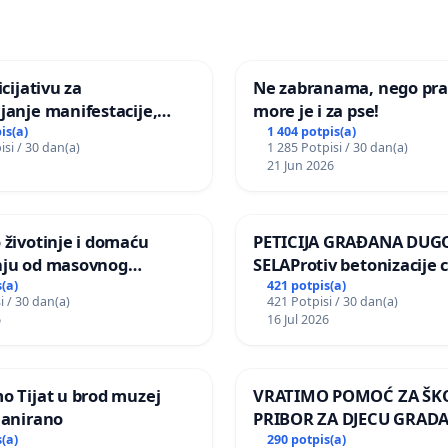
icijativu za
Ne zabranama, nego pra
janje manifestacije,
more je i za pse!
nagrade ili drugog
is(a)
1 404 potpis(a)
isi / 30 dan(a)
1 285 Potpisi / 30 dan(a)
gađaja „Edin Avdić“ u
21 Jun 2026
 životinje i domaću
PETICIJA GRAĐANA DUG
nju od masovnog
SELAProtiv betonizacije 
ja zbog afričke svinjske
grada i za očuvanje post
(a)
421 potpis(a)
i / 30 dan(a)
421 Potpisi / 30 dan(a)
zelenih površina i odrasl
6
16 Jul 2026
pri donošenju izmjena
urbanističkog plana
o Tijat u brod muzej
VRATIMO POMOĆ ZA ŠK
lanirano
PRIBOR ZA DJECU GRADA
(a)
290 potpis(a)