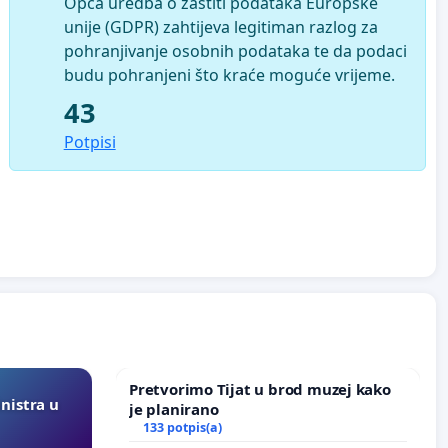
Opća uredba o zaštiti podataka Europske
unije (GDPR) zahtijeva legitiman razlog za
pohranjivanje osobnih podataka te da podaci
budu pohranjeni što kraće moguće vrijeme.
43
Potpisi
Pretvorimo Tijat u brod muzej kako
inistra u
je planirano
133 potpis(a)