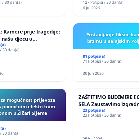
i / 30 dan(a)
127 Potpisi / 30 dan(a)
6
6 Jul 2026
 Kamere prije tragedije:
Postavljanje fiksne ka
 našu djecu u
brzinu u Belajskim Po
koj!
(a)
 / 30 dan(a)
81 potpis(a)
71 Potpisi / 30 dan(a)
26
30 Jun 2026
ZAŠTITIMO BUDIMIRE I
a za mogućnost prijevoza
SELA Zaustavimo izgrad
 s pomoćnim električnim
Sunčane elektrane Vedr
23 potpis(a)
nom u Žičari Sljeme
23 Potpisi / 30 dan(a)
području Ugljana
(a)
 / 30 dan(a)
25 Jul 2026