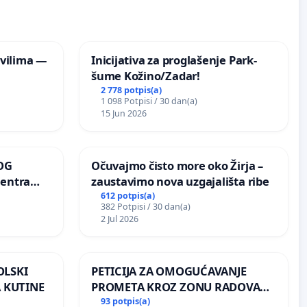
vilima —
Inicijativa za proglašenje Park-
šume Kožino/Zadar!
2 778 potpis(a)
1 098 Potpisi / 30 dan(a)
15 Jun 2026
OG
Očuvajmo čisto more oko Žirja –
centra
zaustavimo nova uzgajališta ribe
ojećih
612 potpis(a)
382 Potpisi / 30 dan(a)
ih stabala
2 Jul 2026
OLSKI
PETICIJA ZA OMOGUĆAVANJE
 KUTINE
PROMETA KROZ ZONU RADOVA
ZA STANOVNIKE Mjesnog odbora
93 potpis(a)