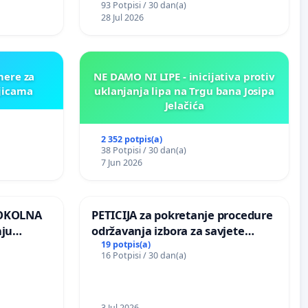
93 Potpisi / 30 dan(a)
Kamensko i Lemić Brdo
28 Jul 2026
mere za
NE DAMO NI LIPE - inicijativa protiv
ljicama
uklanjanja lipa na Trgu bana Josipa
Jelačića
2 352 potpis(a)
38 Potpisi / 30 dan(a)
7 Jun 2026
 OKOLNA
PETICIJA za pokretanje procedure
nju
održavanja izbora za savjete
ine na
mjesnih zajednica u Općini
19 potpis(a)
16 Potpisi / 30 dan(a)
Bugojno
3 Jul 2026