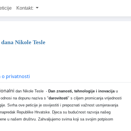
eticije
Kontakt:
 dana Nikole Tesle
a o privatnosti
onalni
dan Nikole Tesle -
Dan znanosti, tehnologije i inovacija
u
e odnosi na dopunu naziva s "
darovitosti
" s ciljem promicanja vrijednosti
je. Svrha ove peticije je osvijestiti i prepoznati važnost usmjeravanja
ni napredak Republike Hrvatske. Djeca su budućnost razvoja našeg
jene u našem društvu. Zahvaljujemo svima koji sa svojim potpisom