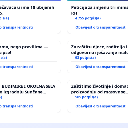
ečavaca u ime 18 ubijenih
Peticija za smjenu tri mini
5.
RH
pis(a)
4 755 potpis(a)
o transparentnosti
Obavijest o transparentnosti
ama, nego pravilima —
Za zaštitu djece, roditelja i
a pse!
odgovorno rješavanje malo
is(a)
nasilja
93 potpis(a)
o transparentnosti
Obavijest o transparentnosti
 BUDIMIRE I OKOLNA SELA
Zaštitimo životinje i doma
o izgradnju Sunčane
proizvodnju od masovnog
Vedrine na području
a)
uništavanja zbog afričke s
505 potpis(a)
kuge
o transparentnosti
Obavijest o transparentnosti