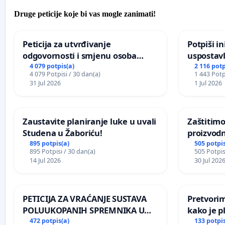
Druge peticije koje bi vas mogle zanimati!
Peticija za utvrđivanje
Potpiši in
odgovornosti i smjenu osoba
uspostavl
odgovornih za incident u
godišnje 
4 079 potpis(a)
2 116 potp
4 079 Potpisi / 30 dan(a)
1 443 Potp
Zoološkom vrtu Grada Zagreba
javnog do
31 Jul 2026
1 Jul 2026
Sarajevu
Zaustavite planiranje luke u uvali
Zaštitimo
Studena u Žaboriću!
proizvod
uništavan
895 potpis(a)
505 potpis
895 Potpisi / 30 dan(a)
505 Potpis
kuge
14 Jul 2026
30 Jul 202
PETICIJA ZA VRAĆANJE SUSTAVA
Pretvorim
POLUUKOPANIH SPREMNIKA U
kako je p
NASELJU KOLANJSKI GAJAC
472 potpis(a)
133 potpis