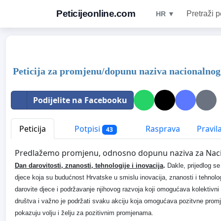
Peticijeonline.com
Pretraži p
HR ▼
Peticija za promjenu/dopunu naziva nacionalnog
Podijelite na Facebooku
Peticija
Potpisi
Rasprava
Pravil
43
Predlažemo promjenu, odnosno dopunu naziva za Naci
Dan darovitosti, znanosti, tehnologije i inovacija
.
Dakle, prijedlog s
djece koja su budućnost Hrvatske u smislu inovacija, znanosti i tehnologi
darovite djece i podržavanje njihovog razvoja koji omogućava kolektiv
društva i važno je podržati svaku akciju koja omogućava pozitvne prom
pokazuju volju i želju za pozitivnim promjenama.