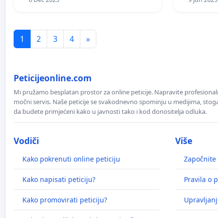
1
2
3
4
»
Peticijeonline.com
Mi pružamo besplatan prostor za online peticije. Napravite profesionaln
močni servis. Naše peticije se svakodnevno spominju u medijima, stoga j
da budete primjećeni kako u javnosti tako i kod donositelja odluka.
Vodiči
Više
Kako pokrenuti online peticiju
Započnite 
Kako napisati peticiju?
Pravila o p
Kako promovirati peticiju?
Upravljanj