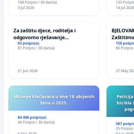
168 Potpisi / 30 dan(a)
133 Potpis
3 Jul 2026
14 Jul 202
Za zaštitu djece, roditelja i
BJELOVAR:
odgovorno rješavanje
Zaštitimo
maloljetničkog nasilja
Vukovars
93 potpis(a)
158 potpis
87 Potpisi / 30 dan(a)
80 Potpisi
21 Jun 2026
27 May 20
Micanje klečavaca u ime 18 ubijenih
Peticij
žena u 2025.
bicikla
pogo
84 496 potpis(a)
36 Potpisi / 30 dan(a)
587 potpis
35 Potpisi
6 Dec 2025
9 Jun 2025