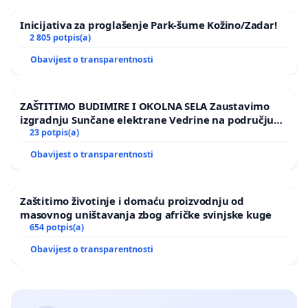
Inicijativa za proglašenje Park-šume Kožino/Zadar!
2 805 potpis(a)
Obavijest o transparentnosti
ZAŠTITIMO BUDIMIRE I OKOLNA SELA Zaustavimo
izgradnju Sunčane elektrane Vedrine na području
Ugljana
23 potpis(a)
Obavijest o transparentnosti
Zaštitimo životinje i domaću proizvodnju od
masovnog uništavanja zbog afričke svinjske kuge
654 potpis(a)
Obavijest o transparentnosti