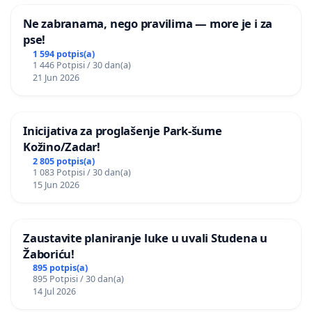
Ne zabranama, nego pravilima — more je i za
pse!
1 594 potpis(a)
1 446 Potpisi / 30 dan(a)
21 Jun 2026
Inicijativa za proglašenje Park-šume
Kožino/Zadar!
2 805 potpis(a)
1 083 Potpisi / 30 dan(a)
15 Jun 2026
Zaustavite planiranje luke u uvali Studena u
Žaboriću!
895 potpis(a)
895 Potpisi / 30 dan(a)
14 Jul 2026