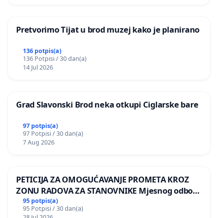
Pretvorimo Tijat u brod muzej kako je planirano
136 potpis(a)
136 Potpisi / 30 dan(a)
14 Jul 2026
Grad Slavonski Brod neka otkupi Ciglarske bare
97 potpis(a)
97 Potpisi / 30 dan(a)
7 Aug 2026
PETICIJA ZA OMOGUĆAVANJE PROMETA KROZ
ZONU RADOVA ZA STANOVNIKE Mjesnog odbora
Kamensko i Lemić Brdo
95 potpis(a)
95 Potpisi / 30 dan(a)
28 Jul 2026