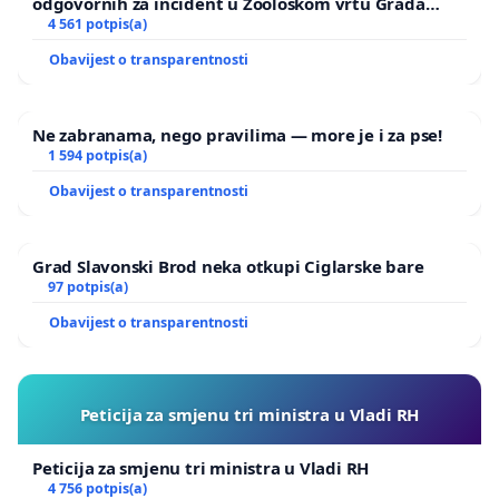
odgovornih za incident u Zoološkom vrtu Grada
Zagreba
4 561 potpis(a)
Obavijest o transparentnosti
Ne zabranama, nego pravilima — more je i za pse!
1 594 potpis(a)
Obavijest o transparentnosti
Grad Slavonski Brod neka otkupi Ciglarske bare
97 potpis(a)
Obavijest o transparentnosti
Peticija za smjenu tri ministra u Vladi RH
Peticija za smjenu tri ministra u Vladi RH
4 756 potpis(a)