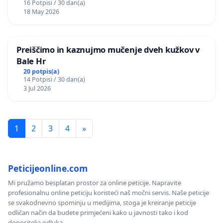
16 Potpisi / 30 dan(a)
18 May 2026
Preiščimo in kaznujmo mučenje dveh kužkov v
Bale Hr
20 potpis(a)
14 Potpisi / 30 dan(a)
3 Jul 2026
1
2
3
4
»
Peticijeonline.com
Mi pružamo besplatan prostor za online peticije. Napravite
profesionalnu online peticiju koristeći naš močni servis. Naše peticije
se svakodnevno spominju u medijima, stoga je kreiranje peticije
odličan način da budete primjećeni kako u javnosti tako i kod
donositelja odluka.