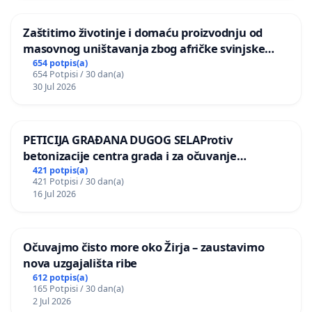
Zaštitimo životinje i domaću proizvodnju od
masovnog uništavanja zbog afričke svinjske
kuge
654 potpis(a)
654 Potpisi / 30 dan(a)
30 Jul 2026
PETICIJA GRAĐANA DUGOG SELAProtiv
betonizacije centra grada i za očuvanje
postojećih zelenih površina i odraslih stabala pri
421 potpis(a)
421 Potpisi / 30 dan(a)
donošenju izmjena urbanističkog plana
16 Jul 2026
Očuvajmo čisto more oko Žirja – zaustavimo
nova uzgajališta ribe
612 potpis(a)
165 Potpisi / 30 dan(a)
2 Jul 2026