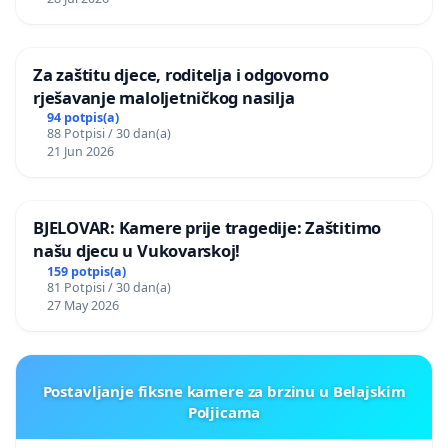
Za zaštitu djece, roditelja i odgovorno
rješavanje maloljetničkog nasilja
94 potpis(a)
88 Potpisi / 30 dan(a)
21 Jun 2026
BJELOVAR: Kamere prije tragedije: Zaštitimo
našu djecu u Vukovarskoj!
159 potpis(a)
81 Potpisi / 30 dan(a)
27 May 2026
Postavljanje fiksne kamere za brzinu u Belajskim
Poljicama