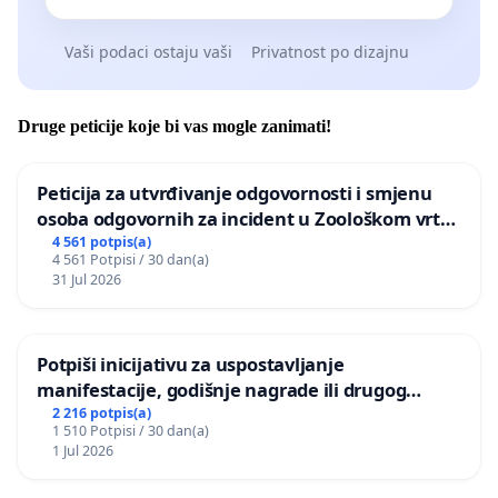
Vaši podaci ostaju vaši
Privatnost po dizajnu
Druge peticije koje bi vas mogle zanimati!
Peticija za utvrđivanje odgovornosti i smjenu
osoba odgovornih za incident u Zoološkom vrtu
Grada Zagreba
4 561 potpis(a)
4 561 Potpisi / 30 dan(a)
31 Jul 2026
Potpiši inicijativu za uspostavljanje
manifestacije, godišnje nagrade ili drugog
javnog događaja „Edin Avdić“ u Sarajevu
2 216 potpis(a)
1 510 Potpisi / 30 dan(a)
1 Jul 2026