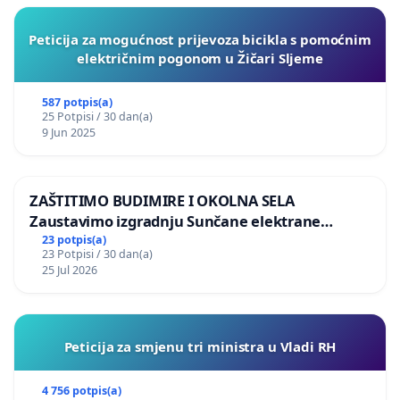
Peticija za mogućnost prijevoza bicikla s pomoćnim
električnim pogonom u Žičari Sljeme
587 potpis(a)
25 Potpisi / 30 dan(a)
9 Jun 2025
ZAŠTITIMO BUDIMIRE I OKOLNA SELA
Zaustavimo izgradnju Sunčane elektrane
Vedrine na području Ugljana
23 potpis(a)
23 Potpisi / 30 dan(a)
25 Jul 2026
Peticija za smjenu tri ministra u Vladi RH
4 756 potpis(a)