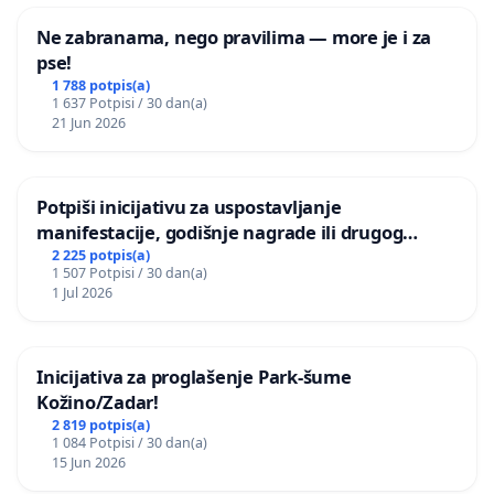
Ne zabranama, nego pravilima — more je i za
pse!
1 788 potpis(a)
1 637 Potpisi / 30 dan(a)
21 Jun 2026
Potpiši inicijativu za uspostavljanje
manifestacije, godišnje nagrade ili drugog
javnog događaja „Edin Avdić“ u Sarajevu
2 225 potpis(a)
1 507 Potpisi / 30 dan(a)
1 Jul 2026
Inicijativa za proglašenje Park-šume
Kožino/Zadar!
2 819 potpis(a)
1 084 Potpisi / 30 dan(a)
15 Jun 2026