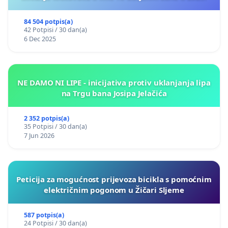
84 504 potpis(a)
42 Potpisi / 30 dan(a)
6 Dec 2025
NE DAMO NI LIPE - inicijativa protiv uklanjanja lipa
na Trgu bana Josipa Jelačića
2 352 potpis(a)
35 Potpisi / 30 dan(a)
7 Jun 2026
Peticija za mogućnost prijevoza bicikla s pomoćnim
električnim pogonom u Žičari Sljeme
587 potpis(a)
24 Potpisi / 30 dan(a)