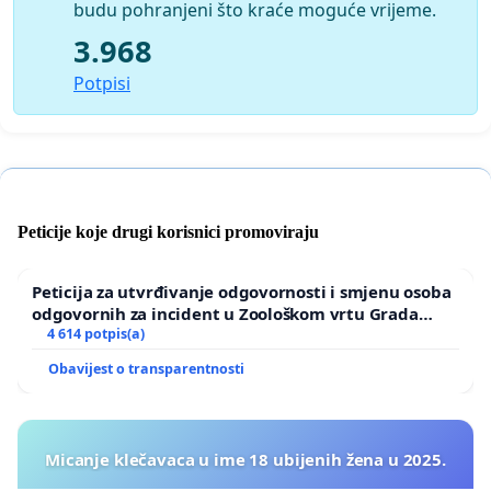
budu pohranjeni što kraće moguće vrijeme.
3.968
Potpisi
Peticije koje drugi korisnici promoviraju
Peticija za utvrđivanje odgovornosti i smjenu osoba
odgovornih za incident u Zoološkom vrtu Grada
Zagreba
4 614 potpis(a)
Obavijest o transparentnosti
Micanje klečavaca u ime 18 ubijenih žena u 2025.