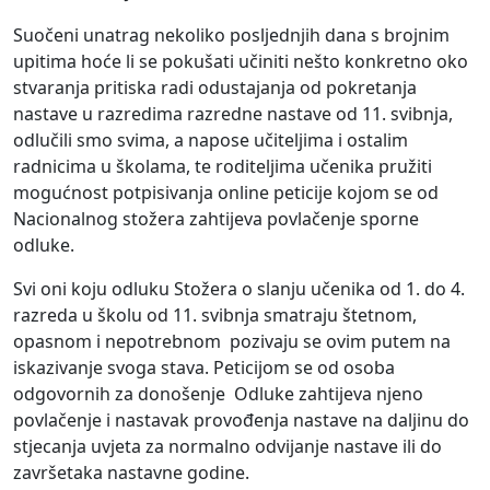
Suočeni unatrag nekoliko posljednjih dana s brojnim
upitima hoće li se pokušati učiniti nešto konkretno oko
stvaranja pritiska radi odustajanja od pokretanja
nastave u razredima razredne nastave od 11. svibnja,
odlučili smo svima, a napose učiteljima i ostalim
radnicima u školama, te roditeljima učenika pružiti
mogućnost potpisivanja online peticije kojom se od
Nacionalnog stožera zahtijeva povlačenje sporne
odluke.
Svi oni koju odluku Stožera o slanju učenika od 1. do 4.
razreda u školu od 11. svibnja smatraju štetnom,
opasnom i nepotrebnom pozivaju se ovim putem na
iskazivanje svoga stava. Peticijom se od osoba
odgovornih za donošenje Odluke zahtijeva njeno
povlačenje i nastavak provođenja nastave na daljinu do
stjecanja uvjeta za normalno odvijanje nastave ili do
završetaka nastavne godine.