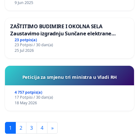
9 Jun 2025
ZAŠTITIMO BUDIMIRE I OKOLNA SELA
Zaustavimo izgradnju Sunčane elektrane
Vedrine na području Ugljana
23 potpis(a)
23 Potpisi / 30 dan(a)
25 Jul 2026
Peticija za smjenu tri ministra u Vladi RH
4 757 potpis(a)
17 Potpisi / 30 dan(a)
18 May 2026
1
2
3
4
»