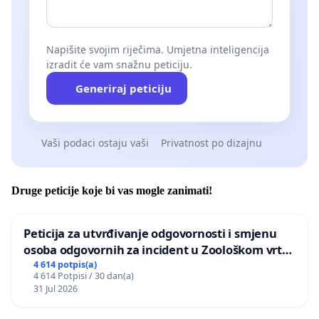
Napišite svojim riječima. Umjetna inteligencija
izradit će vam snažnu peticiju.
Generiraj peticiju
Vaši podaci ostaju vaši
Privatnost po dizajnu
Druge peticije koje bi vas mogle zanimati!
Peticija za utvrđivanje odgovornosti i smjenu
osoba odgovornih za incident u Zoološkom vrtu
Grada Zagreba
4 614 potpis(a)
4 614 Potpisi / 30 dan(a)
31 Jul 2026