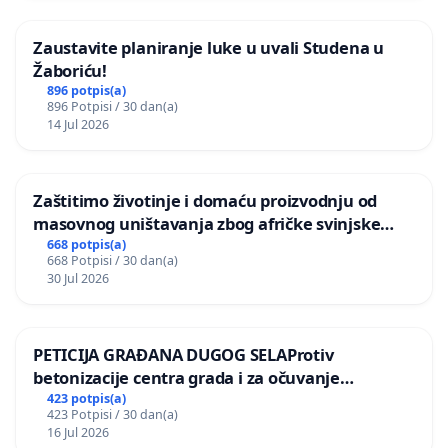
Zaustavite planiranje luke u uvali Studena u
Žaboriću!
896 potpis(a)
896 Potpisi / 30 dan(a)
14 Jul 2026
Zaštitimo životinje i domaću proizvodnju od
masovnog uništavanja zbog afričke svinjske
kuge
668 potpis(a)
668 Potpisi / 30 dan(a)
30 Jul 2026
PETICIJA GRAĐANA DUGOG SELAProtiv
betonizacije centra grada i za očuvanje
postojećih zelenih površina i odraslih stabala pri
423 potpis(a)
423 Potpisi / 30 dan(a)
donošenju izmjena urbanističkog plana
16 Jul 2026