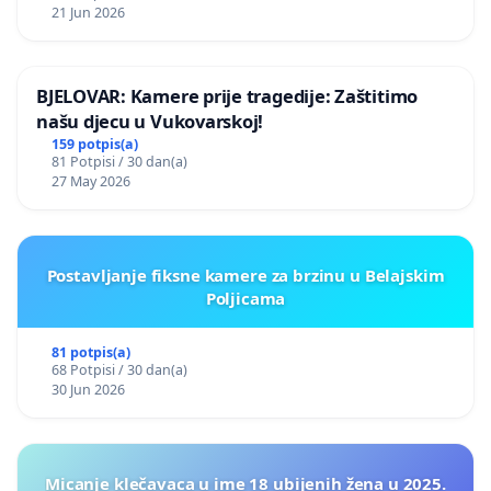
21 Jun 2026
BJELOVAR: Kamere prije tragedije: Zaštitimo
našu djecu u Vukovarskoj!
159 potpis(a)
81 Potpisi / 30 dan(a)
27 May 2026
Postavljanje fiksne kamere za brzinu u Belajskim
Poljicama
81 potpis(a)
68 Potpisi / 30 dan(a)
30 Jun 2026
Micanje klečavaca u ime 18 ubijenih žena u 2025.