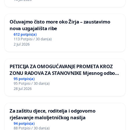
Očuvajmo čisto more oko Žirja – zaustavimo
nova uzgajališta ribe
612 potpis(a)
113 Potpisi / 30 dan(a)
2 Jul 2026
PETICIJA ZA OMOGUĆAVANJE PROMETA KROZ
ZONU RADOVA ZA STANOVNIKE Mjesnog odbora
Kamensko i Lemić Brdo
95 potpis(a)
95 Potpisi / 30 dan(a)
28 Jul 2026
Za zaštitu djece, roditelja i odgovorno
rješavanje maloljetničkog nasilja
94 potpis(a)
88 Potpisi / 30 dan(a)