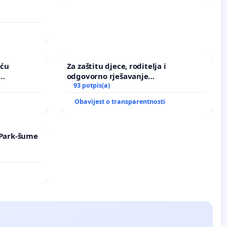
i
aću
Za zaštitu djece, roditelja i
odgovorno rješavanje
vinjske
maloljetničkog nasilja
93 potpis(a)
i
Obavijest o transparentnosti
e Park-šume
i