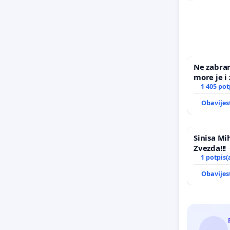
Ne zabra
more je i 
1 405 pot
Obavijes
Sinisa Mi
Zvezda!!!
1 potpis(
Obavijes