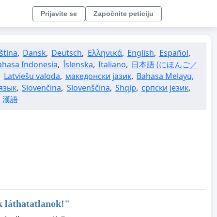
Prijavite se
Započnite peticiju
ština
,
Dansk
,
Deutsch
,
Ελληνικά
,
English
,
Español
,
ahasa Indonesia
,
Íslenska
,
Italiano
,
日本語 (にほんご／
,
Latviešu valoda
,
македонски јазик
,
Bahasa Melayu,
язык
,
Slovenčina
,
Slovenščina
,
Shqip
,
српски језик
,
, 漢語
 láthatatlanok!
"