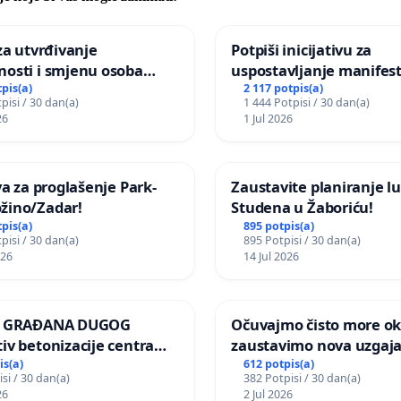
 za utvrđivanje
Potpiši inicijativu za
nosti i smjenu osoba
uspostavljanje manifest
ih za incident u
godišnje nagrade ili dr
tpis(a)
2 117 potpis(a)
pisi / 30 dan(a)
1 444 Potpisi / 30 dan(a)
om vrtu Grada Zagreba
javnog događaja „Edin A
26
1 Jul 2026
Sarajevu
iva za proglašenje Park-
Zaustavite planiranje lu
žino/Zadar!
Studena u Žaboriću!
tpis(a)
895 potpis(a)
pisi / 30 dan(a)
895 Potpisi / 30 dan(a)
026
14 Jul 2026
JA GRAĐANA DUGOG
Očuvajmo čisto more oko
iv betonizacije centra
zaustavimo nova uzgajal
za očuvanje postojećih
is(a)
612 potpis(a)
si / 30 dan(a)
382 Potpisi / 30 dan(a)
površina i odraslih
26
2 Jul 2026