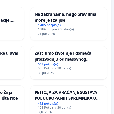
Ne zabranama, nego pravilima —
acije,
more je i za pse!
ugog
1 405 potpis(a)
1 286 Potpisi / 30 dan(a)
vdić“ u
21 Jun 2026
ke u uvali
Zaštitimo životinje i domaću
proizvodnju od masovnog
uništavanja zbog afričke svinjske
505 potpis(a)
505 Potpisi / 30 dan(a)
kuge
30 Jul 2026
 Žirja –
PETICIJA ZA VRAĆANJE SUSTAVA
išta ribe
POLUUKOPANIH SPREMNIKA U
NASELJU KOLANJSKI GAJAC
472 potpis(a)
168 Potpisi / 30 dan(a)
3 Jul 2026