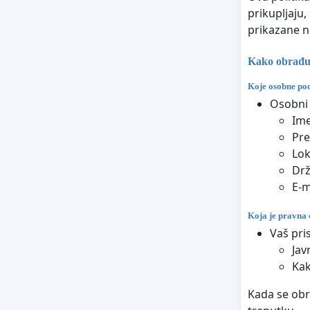
prikupljaju,
prikazane na
Kako obrađuj
Koje osobne pod
Osobni 
Im
Pr
Lok
Dr
E-m
Koja je pravna 
Vaš pri
Jav
Kak
Kada se obr