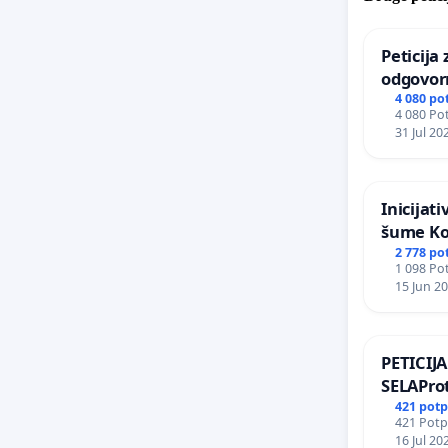
Peticija
odgovor
odgovorn
4 080 po
4 080 Pot
Zoološk
31 Jul 20
Inicijat
šume Ko
2 778 po
1 098 Pot
15 Jun 2
PETICI
SELAProt
grada i 
421 potp
421 Potpi
zelenih 
16 Jul 20