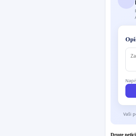
Opiš
Napiš
Vaši p
Druge petici