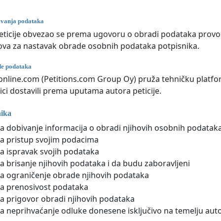
avanja podataka
eticije obvezao se prema ugovoru o obradi podataka provoditi
va za nastavak obrade osobnih podataka potpisnika.
ade podataka
eonline.com (Petitions.com Group Oy) pruža tehničku platfor
ici dostavili prema uputama autora peticije.
nika
a dobivanje informacija o obradi njihovih osobnih podatak
a pristup svojim podacima
a ispravak svojih podataka
a brisanje njihovih podataka i da budu zaboravljeni
a ograničenje obrade njihovih podataka
a prenosivost podataka
a prigovor obradi njihovih podataka
a neprihvaćanje odluke donesene isključivo na temelju au