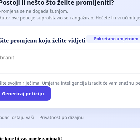
Postoji li nešto što želite promijeniti?
Promjena se ne događa šutnjom.
Autor ove peticije suprotstavio se i angažirao. Hoćete li i vi učiniti 
Pokretano umjetnom i
ite promjenu koju želite vidjeti
ite svojim riječima. Umjetna inteligencija izradit će vam snažnu pet
Generiraj peticiju
odaci ostaju vaši
Privatnost po dizajnu
je koje bi vas mogle zanimati!