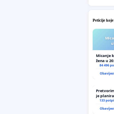
Peticije koj
Mica
u
Micanje k
žena u 20
84 496 po
Obavijes
Pretvorim
je planir
133 potpi
Obavijes