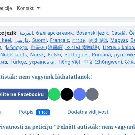
eticije
Kontakt:
e jezik
:
العربية
,
български език
,
Bosanski jezik
,
Català
,
Če
i keel
,
فارسی
,
Suomi
,
Français
,
עברית
,
हिन्दी, हिंदी
,
Magyar
,
B
)
,
ქართული
,
한국어 (韓國語), 조선말 (朝鮮語)
,
Lietuvių kalba
Nederlands
,
Norsk
,
Polski
,
Português
,
Română
,
русский 
ไทย
,
Türkçe
,
українська
,
Tiếng Việt
,
中文 (Zhōngwén), 汉语
utisták: nem vagyunk láthatatlanok!
elite na Facebooku
a
Potpisi
Dodatna vidljivost
1 105
rivatnosti za peticiju "
Felnőtt autisták: nem vagyunk