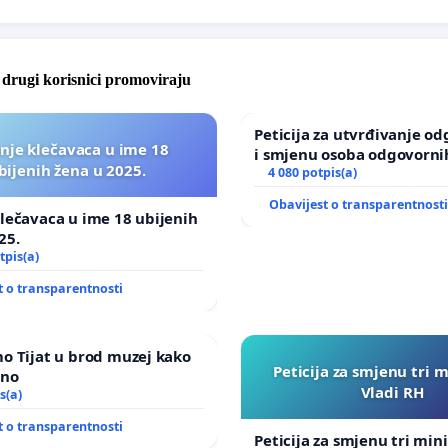
e drugi korisnici promoviraju
Peticija za utvrđivanje o
nje klečavaca u ime 18
i smjenu osoba odgovorni
bijenih žena u 2025.
incident u Zoološkom vrt
4 080 potpis(a)
Zagreba
Obavijest o transparentnost
lečavaca u ime 18 ubijenih
25.
tpis(a)
t o transparentnosti
o Tijat u brod muzej kako
Peticija za smjenu tri m
ano
Vladi RH
s(a)
t o transparentnosti
Peticija za smjenu tri mini