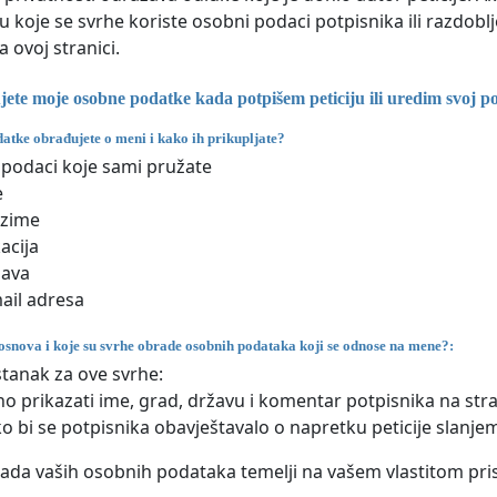
 u koje se svrhe koriste osobni podaci potpisnika ili razdo
 ovoj stranici.
ete moje osobne podatke kada potpišem peticiju ili uredim svoj po
atke obrađujete o meni i kako ih prikupljate?
podaci koje sami pružate
e
ezime
acija
žava
ail adresa
osnova i koje su svrhe obrade osobnih podataka koji se odnose na mene?:
stanak za ove svrhe:
no prikazati ime, grad, državu i komentar potpisnika na stra
o bi se potpisnika obavještavalo o napretku peticije slanje
ada vaših osobnih podataka temelji na vašem vlastitom pris