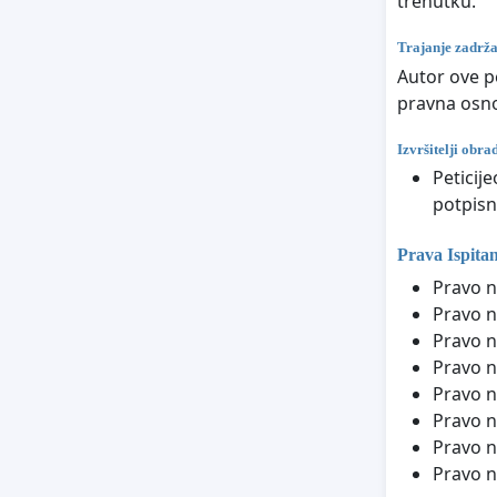
trenutku.
Trajanje zadrž
Autor ove p
pravna osno
Izvršitelji obr
Peticij
potpisn
Prava Ispita
Pravo n
Pravo n
Pravo n
Pravo n
Pravo n
Pravo n
Pravo n
Pravo n