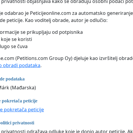
a privatnosti objašnjava kako se obrađuju osobni podaci potp
ije odabrao je Peticijeonline.com za automatsko generiranje 
de peticije. Kao voditelj obrade, autor je odlučio:
formacije se prikupljaju od potpisnika
koje se koristi
dugo se čuva
ne.com (Petitions.com Group Oy) djeluje kao izvršitelj obrad
 obradi podataka
.
ade podataka
Márk (Mađarska)
 pokretača peticije
e pokretača peticije
litici privatnosti
 privatnosti odražava odluke koje je donio autor peticije. Ak