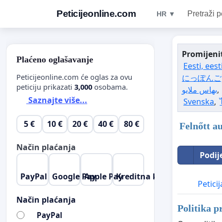
Peticijeonline.com
Pretraži p
HR ▼
Promijenit
Plaćeno oglašavanje
Eesti, eest
Peticijeonline.com će oglas za ovu
にっぽんご
peticiju prikazati
3,000
osobama.
,
Saznajte više...
Svenska
,
5 €
10 €
20 €
40 €
80 €
Felnőtt a
Način plaćanja
Podij
PayPal
Google Pay
Apple Pay
Kreditna kartica
Peticij
Način plaćanja
Politika p
PayPal