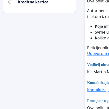
Ova politik
Kreditna kartica
Autor petic
tijekom izra
Koje in
Svrhe u 
Koliko 
Peticijeonli
Ugovorom o
Voditelj obr
Kis Martin 
Kontaktirajte
Kontaktirajt
Promjene u po
Ova politika