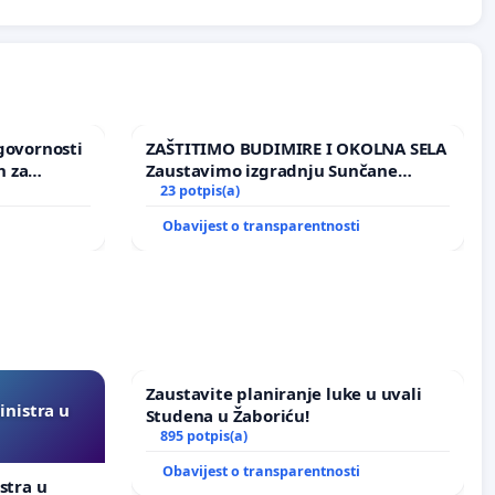
dgovornosti
ZAŠTITIMO BUDIMIRE I OKOLNA SELA
h za
Zaustavimo izgradnju Sunčane
u Grada
elektrane Vedrine na području
23 potpis(a)
Ugljana
i
Obavijest o transparentnosti
Zaustavite planiranje luke u uvali
inistra u
Studena u Žaboriću!
895 potpis(a)
Obavijest o transparentnosti
stra u