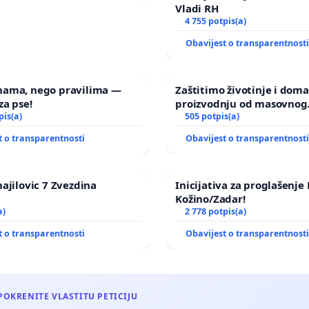
Vladi RH
4 755 potpis(a)
Obavijest o transparentnost
nama, nego pravilima —
Zaštitimo životinje i dom
za pse!
proizvodnju od masovnog
pis(a)
uništavanja zbog afričke s
505 potpis(a)
kuge
t o transparentnosti
Obavijest o transparentnost
hajilovic 7 Zvezdina
Inicijativa za proglašenj
Kožino/Zadar!
a)
2 778 potpis(a)
t o transparentnosti
Obavijest o transparentnost
POKRENITE VLASTITU PETICIJU