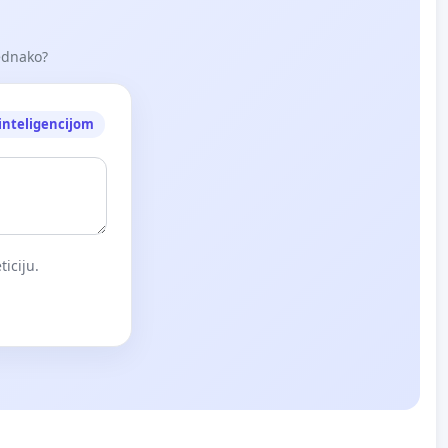
jednako?
nteligencijom
iciju.