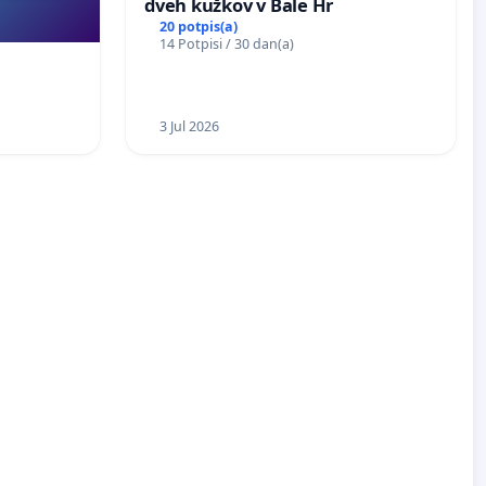
dveh kužkov v Bale Hr
20 potpis(a)
14 Potpisi / 30 dan(a)
3 Jul 2026