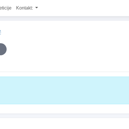
eticije
Kontakt:
ć