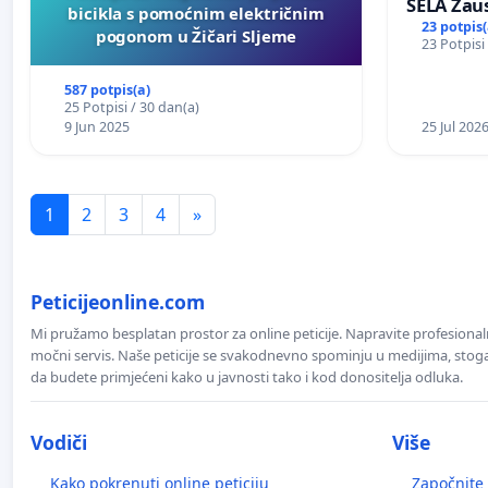
SELA Zau
bicikla s pomoćnim električnim
Sunčane 
23 potpis(
pogonom u Žičari Sljeme
23 Potpisi
području
587 potpis(a)
25 Potpisi / 30 dan(a)
9 Jun 2025
25 Jul 202
1
2
3
4
»
Peticijeonline.com
Mi pružamo besplatan prostor za online peticije. Napravite profesionaln
močni servis. Naše peticije se svakodnevno spominju u medijima, stoga j
da budete primjećeni kako u javnosti tako i kod donositelja odluka.
Vodiči
Više
Kako pokrenuti online peticiju
Započnite 