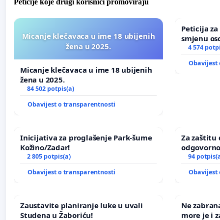
Peticije koje drugi korisnici promoviraju
Peticija z
Micanje klečavaca u ime 18 ubijenih
smjenu os
žena u 2025.
u Zoološk
4 574 potp
Obavijest 
Micanje klečavaca u ime 18 ubijenih
žena u 2025.
84 502 potpis(a)
Obavijest o transparentnosti
Inicijativa za proglašenje Park-šume
Za zaštitu 
Kožino/Zadar!
odgovorno
2 805 potpis(a)
nasilja
94 potpis(
Obavijest o transparentnosti
Obavijest 
Zaustavite planiranje luke u uvali
Ne zabran
Studena u Žaboriću!
more je i z