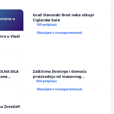
Grad Slavonski Brod neka otkupi
inistra u
Ciglarske bare
105 potpis(a)
Obavijest o transparentnosti
stra u Vladi
OLNA SELA
Zaštitimo životinje i domaću
čane
proizvodnju od masovnog
učju
uništavanja zbog afričke svinjske
654 potpis(a)
kuge
Obavijest o transparentnosti
na Zvezda!!!