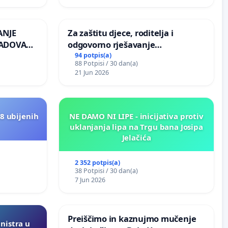
ANJE
Za zaštitu djece, roditelja i
RADOVA
odgovorno rješavanje
 odbora
maloljetničkog nasilja
94 potpis(a)
88 Potpisi / 30 dan(a)
21 Jun 2026
8 ubijenih
NE DAMO NI LIPE - inicijativa protiv
uklanjanja lipa na Trgu bana Josipa
Jelačića
2 352 potpis(a)
38 Potpisi / 30 dan(a)
7 Jun 2026
Preiščimo in kaznujmo mučenje
inistra u