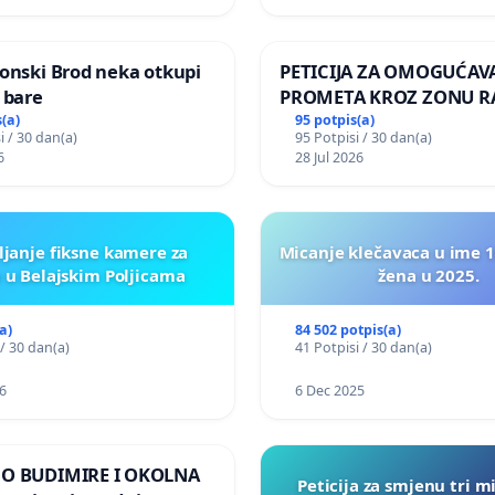
pri donošenju izmjena
urbanističkog plana
onski Brod neka otkupi
PETICIJA ZA OMOGUĆAV
 bare
PROMETA KROZ ZONU 
ZA STANOVNIKE Mjesnog
(a)
95 potpis(a)
i / 30 dan(a)
95 Potpisi / 30 dan(a)
Kamensko i Lemić Brdo
6
28 Jul 2026
ljanje fiksne kamere za
Micanje klečavaca u ime 1
 u Belajskim Poljicama
žena u 2025.
a)
84 502 potpis(a)
 / 30 dan(a)
41 Potpisi / 30 dan(a)
6
6 Dec 2025
MO BUDIMIRE I OKOLNA
Peticija za smjenu tri m