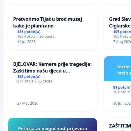
Pretvorimo Tijat u brod muzej
Grad Slav
kako je planirano
Ciglarske
136 potpis(a)
105 potpis
136 Potpisi / 30 dan(a)
105 Potpis
14 Jul 2026
7 Aug 202
BJELOVAR: Kamere prije tragedije:
Postav
Zaštitimo našu djecu u
brzinu
Vukovarskoj!
159 potpis(a)
81 Potpisi / 30 dan(a)
81 potpis(
70 Potpisi
27 May 2026
30 Jun 202
ZAŠTITI
Peticija za mogućnost prijevoza