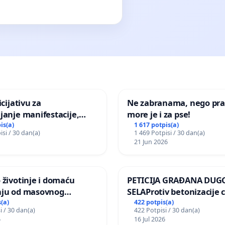
icijativu za
Ne zabranama, nego pra
janje manifestacije,
more je i za pse!
nagrade ili drugog
is(a)
1 617 potpis(a)
isi / 30 dan(a)
1 469 Potpisi / 30 dan(a)
gađaja „Edin Avdić“ u
21 Jun 2026
 životinje i domaću
PETICIJA GRAĐANA DUG
nju od masovnog
SELAProtiv betonizacije 
ja zbog afričke svinjske
grada i za očuvanje post
(a)
422 potpis(a)
i / 30 dan(a)
422 Potpisi / 30 dan(a)
zelenih površina i odrasl
6
16 Jul 2026