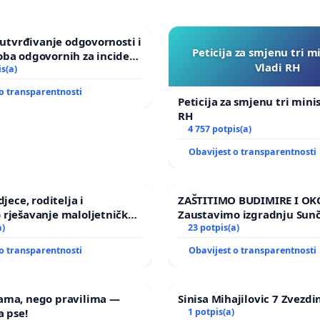
a utvrđivanje odgovornosti i
Peticija za smjenu tri m
oba odgovornih za incident
Vladi RH
om vrtu Grada Zagreba
is(a)
o transparentnosti
Peticija za smjenu tri mini
RH
4 757 potpis(a)
Obavijest o transparentnosti
djece, roditelja i
ZAŠTITIMO BUDIMIRE I OK
 rješavanje maloljetničkog
Zaustavimo izgradnju Sun
a)
elektrane Vedrine na podr
23 potpis(a)
Ugljana
o transparentnosti
Obavijest o transparentnosti
ama, nego pravilima —
Sinisa Mihajilovic 7 Zvezdi
a pse!
1 potpis(a)