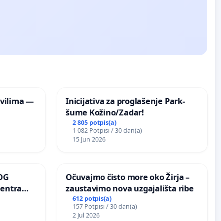
vilima —
Inicijativa za proglašenje Park-
šume Kožino/Zadar!
2 805 potpis(a)
1 082 Potpisi / 30 dan(a)
15 Jun 2026
OG
Očuvajmo čisto more oko Žirja –
centra
zaustavimo nova uzgajališta ribe
ojećih
612 potpis(a)
157 Potpisi / 30 dan(a)
ih stabala
2 Jul 2026