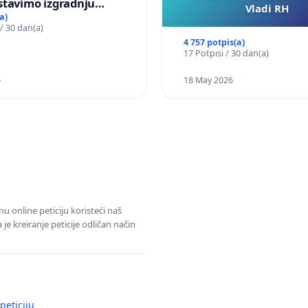
stavimo izgradnju
Vladi RH
elektrane Vedrine na
a)
 / 30 dan(a)
 Ugljana
4 757 potpis(a)
17 Potpisi / 30 dan(a)
6
18 May 2026
u online peticiju koristeći naš
e kreiranje peticije odličan način
peticiju