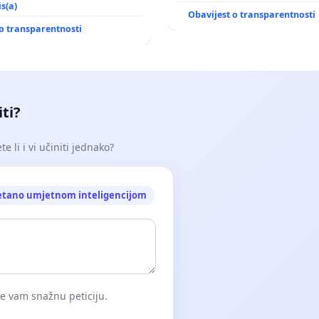
is(a)
Obavijest o transparentnosti
o transparentnosti
iti?
e li i vi učiniti jednako?
etano umjetnom inteligencijom
će vam snažnu peticiju.