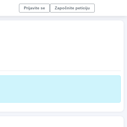
Prijavite se
Započnite peticiju