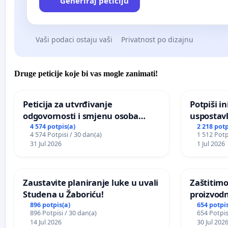
Generiraj peticiju
Vaši podaci ostaju vaši
Privatnost po dizajnu
Druge peticije koje bi vas mogle zanimati!
Peticija za utvrđivanje
Potpiši in
odgovornosti i smjenu osoba
uspostavl
odgovornih za incident u
godišnje 
4 574 potpis(a)
2 218 potp
4 574 Potpisi / 30 dan(a)
1 512 Potp
Zoološkom vrtu Grada Zagreba
javnog do
31 Jul 2026
1 Jul 2026
Sarajevu
Zaustavite planiranje luke u uvali
Zaštitimo
Studena u Žaboriću!
proizvod
uništavan
896 potpis(a)
654 potpis
896 Potpisi / 30 dan(a)
654 Potpis
kuge
14 Jul 2026
30 Jul 202