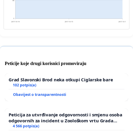
94
0
2017-10-14
2017-10-15
2017-10-16
Peticije koje drugi korisnici promoviraju
Grad Slavonski Brod neka otkupi Ciglarske bare
102 potpis(a)
Obavijest o transparentnosti
Peticija za utvrđivanje odgovornosti i smjenu osoba
odgovornih za incident u Zoološkom vrtu Grada
Zagreba
4 566 potpis(a)