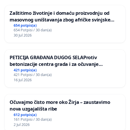
Zaštitimo životinje i domaću proizvodnju od
masovnog uništavanja zbog afričke svinjske
kuge
654 potpis(a)
654 Potpisi / 30 dan(a)
30 Jul 2026
PETICIJA GRAĐANA DUGOG SELAProtiv
betonizacije centra grada i za očuvanje
postojećih zelenih površina i odraslih stabala pri
421 potpis(a)
421 Potpisi / 30 dan(a)
donošenju izmjena urbanističkog plana
16 Jul 2026
Očuvajmo čisto more oko Žirja – zaustavimo
nova uzgajališta ribe
612 potpis(a)
161 Potpisi / 30 dan(a)
2 Jul 2026