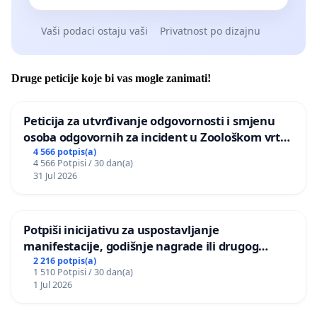
Vaši podaci ostaju vaši
Privatnost po dizajnu
Druge peticije koje bi vas mogle zanimati!
Peticija za utvrđivanje odgovornosti i smjenu
osoba odgovornih za incident u Zoološkom vrtu
Grada Zagreba
4 566 potpis(a)
4 566 Potpisi / 30 dan(a)
31 Jul 2026
Potpiši inicijativu za uspostavljanje
manifestacije, godišnje nagrade ili drugog
javnog događaja „Edin Avdić“ u Sarajevu
2 216 potpis(a)
1 510 Potpisi / 30 dan(a)
1 Jul 2026