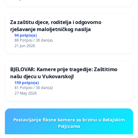
Za zaštitu djece, roditelja i odgovorno
rješavanje maloljetničkog nasilja
94 potpis(a)
88 Potpisi / 30 dan(a)
21 Jun 2026
BJELOVAR: Kamere prije tragedije: Zaštitimo
našu djecu u Vukovarskoj!
159 potpis(a)
81 Potpisi / 30 dan(a)
27 May 2026
Postavljanje fiksne kamere za brzinu u Belajskim
Poljicama