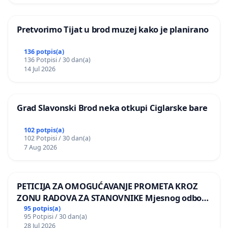
Pretvorimo Tijat u brod muzej kako je planirano
136 potpis(a)
136 Potpisi / 30 dan(a)
14 Jul 2026
Grad Slavonski Brod neka otkupi Ciglarske bare
102 potpis(a)
102 Potpisi / 30 dan(a)
7 Aug 2026
PETICIJA ZA OMOGUĆAVANJE PROMETA KROZ
ZONU RADOVA ZA STANOVNIKE Mjesnog odbora
Kamensko i Lemić Brdo
95 potpis(a)
95 Potpisi / 30 dan(a)
28 Jul 2026