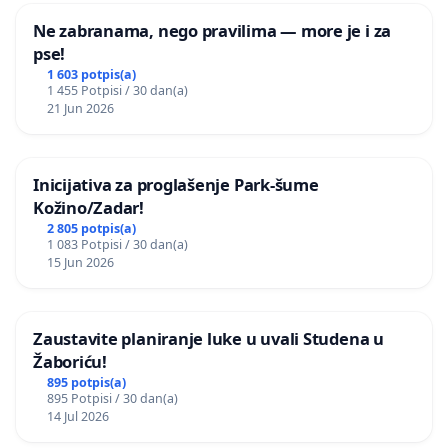
Ne zabranama, nego pravilima — more je i za
pse!
1 603 potpis(a)
1 455 Potpisi / 30 dan(a)
21 Jun 2026
Inicijativa za proglašenje Park-šume
Kožino/Zadar!
2 805 potpis(a)
1 083 Potpisi / 30 dan(a)
15 Jun 2026
Zaustavite planiranje luke u uvali Studena u
Žaboriću!
895 potpis(a)
895 Potpisi / 30 dan(a)
14 Jul 2026