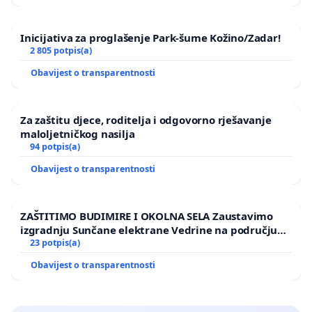
Inicijativa za proglašenje Park-šume Kožino/Zadar!
2 805 potpis(a)
Obavijest o transparentnosti
Za zaštitu djece, roditelja i odgovorno rješavanje
maloljetničkog nasilja
94 potpis(a)
Obavijest o transparentnosti
ZAŠTITIMO BUDIMIRE I OKOLNA SELA Zaustavimo
izgradnju Sunčane elektrane Vedrine na području
Ugljana
23 potpis(a)
Obavijest o transparentnosti