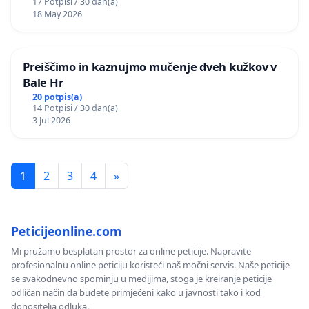
17 Potpisi / 30 dan(a)
18 May 2026
Preiščimo in kaznujmo mučenje dveh kužkov v
Bale Hr
20 potpis(a)
14 Potpisi / 30 dan(a)
3 Jul 2026
1
2
3
4
»
Peticijeonline.com
Mi pružamo besplatan prostor za online peticije. Napravite
profesionalnu online peticiju koristeći naš močni servis. Naše peticije
se svakodnevno spominju u medijima, stoga je kreiranje peticije
odličan način da budete primjećeni kako u javnosti tako i kod
donositelja odluka.