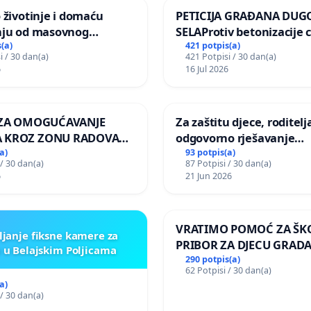
 životinje i domaću
PETICIJA GRAĐANA DUG
nju od masovnog
SELAProtiv betonizacije 
ja zbog afričke svinjske
grada i za očuvanje post
(a)
421 potpis(a)
i / 30 dan(a)
421 Potpisi / 30 dan(a)
zelenih površina i odrasl
6
16 Jul 2026
pri donošenju izmjena
urbanističkog plana
A ZA OMOGUĆAVANJE
Za zaštitu djece, roditelja
 KROZ ZONU RADOVA
odgovorno rješavanje
VNIKE Mjesnog odbora
maloljetničkog nasilja
a)
93 potpis(a)
 / 30 dan(a)
87 Potpisi / 30 dan(a)
 i Lemić Brdo
6
21 Jun 2026
VRATIMO POMOĆ ZA ŠK
ljanje fiksne kamere za
PRIBOR ZA DJECU GRADA
 u Belajskim Poljicama
290 potpis(a)
62 Potpisi / 30 dan(a)
a)
 / 30 dan(a)