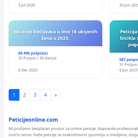
3 Jul 2026
30 Jun 202
Micanje klečavaca u ime 18 ubijenih
Peticij
žena u 2025.
bicikla
pogo
84 496 potpis(a)
35 Potpisi / 30 dan(a)
587 potpis
31 Potpisi
6 Dec 2025
9 Jun 2025
1
2
3
4
»
Peticijeonline.com
Mi pružamo besplatan prostor za online peticije. Napravite profesionaln
močni servis. Naše peticije se svakodnevno spominju u medijima, stoga j