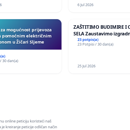
6
6 Jul 2026
ZAŠTITIMO BUDIMIRE I
a za mogućnost prijevoza
SELA Zaustavimo izgrad
 s pomoćnim električnim
Sunčane elektrane Vedr
23 potpis(a)
nom u Žičari Sljeme
23 Potpisi / 30 dan(a)
području Ugljana
(a)
 / 30 dan(a)
25 Jul 2026
u online peticiju koristeći naš
e kreiranje peticije odličan način