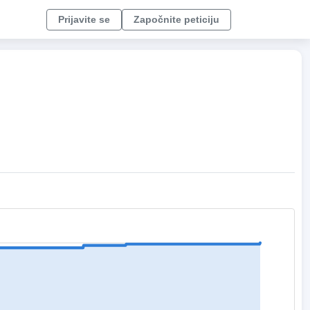
Prijavite se
Započnite peticiju