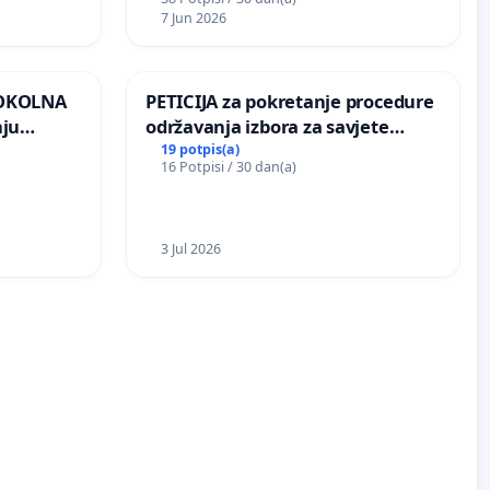
7 Jun 2026
 OKOLNA
PETICIJA za pokretanje procedure
nju
održavanja izbora za savjete
ine na
mjesnih zajednica u Općini
19 potpis(a)
16 Potpisi / 30 dan(a)
Bugojno
3 Jul 2026