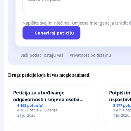
Napišite svojim riječima. Umjetna inteligencija izradit 
Generiraj peticiju
Vaši podaci ostaju vaši
Privatnost po dizajnu
Druge peticije koje bi vas mogle zanimati!
Peticija za utvrđivanje
Potpiši in
odgovornosti i smjenu osoba
uspostavl
odgovornih za incident u
godišnje 
4 162 potpis(a)
2 177 potp
4 162 Potpisi / 30 dan(a)
1 475 Potp
Zoološkom vrtu Grada Zagreba
javnog do
31 Jul 2026
1 Jul 2026
Sarajevu