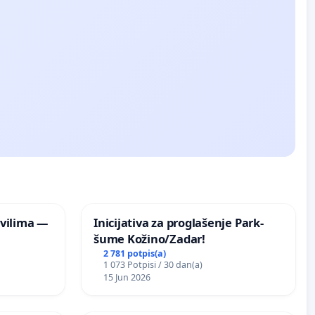
vilima —
Inicijativa za proglašenje Park-
šume Kožino/Zadar!
2 781 potpis(a)
1 073 Potpisi / 30 dan(a)
15 Jun 2026