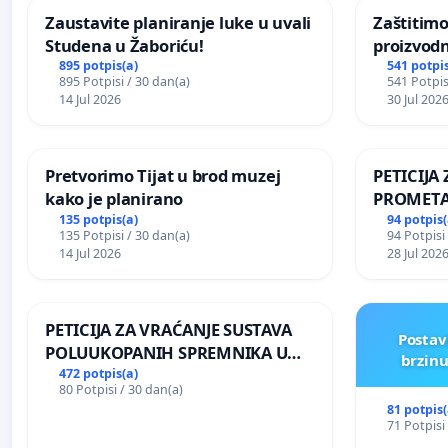
Zaustavite planiranje luke u uvali
Zaštitimo
Studena u Žaboriću!
proizvod
uništavan
895 potpis(a)
541 potpis
895 Potpisi / 30 dan(a)
541 Potpis
kuge
14 Jul 2026
30 Jul 202
Pretvorimo Tijat u brod muzej
PETICIJ
kako je planirano
PROMETA
ZA STANO
135 potpis(a)
94 potpis(
135 Potpisi / 30 dan(a)
94 Potpisi
Kamensko
14 Jul 2026
28 Jul 202
PETICIJA ZA VRAĆANJE SUSTAVA
Postav
POLUUKOPANIH SPREMNIKA U
brzinu
NASELJU KOLANJSKI GAJAC
472 potpis(a)
80 Potpisi / 30 dan(a)
81 potpis(
71 Potpisi