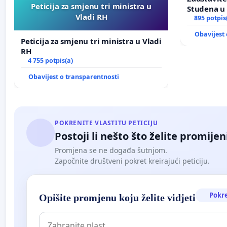
Peticija za smjenu tri ministra u
Studena u 
Vladi RH
895 potpis
Obavijest 
Peticija za smjenu tri ministra u Vladi
RH
4 755 potpis(a)
Obavijest o transparentnosti
POKRENITE VLASTITU PETICIJU
Postoji li nešto što želite promijen
Promjena se ne događa šutnjom.
Započnite društveni pokret kreirajući peticiju.
Pokr
Opišite promjenu koju želite vidjeti