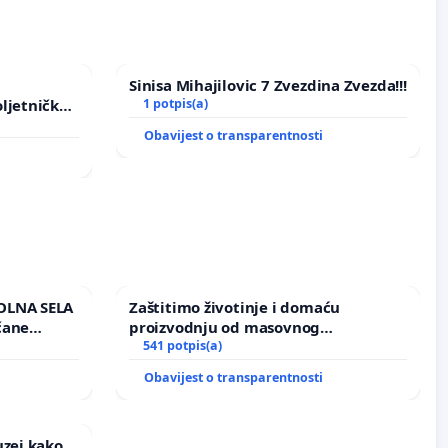
Sinisa Mihajilovic 7 Zvezdina Zvezda!!!
ljetničkog
1 potpis(a)
Obavijest o transparentnosti
OLNA SELA
Zaštitimo životinje i domaću
čane
proizvodnju od masovnog
učju
uništavanja zbog afričke svinjske
541 potpis(a)
kuge
Obavijest o transparentnosti
uzej kako