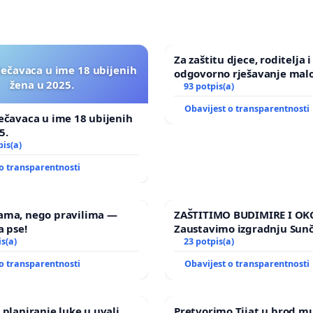
Za zaštitu djece, roditelja i
lečavaca u ime 18 ubijenih
odgovorno rješavanje malo
žena u 2025.
nasilja
93 potpis(a)
Obavijest o transparentnosti
ečavaca u ime 18 ubijenih
5.
pis(a)
o transparentnosti
ama, nego pravilima —
ZAŠTITIMO BUDIMIRE I OK
a pse!
Zaustavimo izgradnju Sun
is(a)
elektrane Vedrine na podr
23 potpis(a)
Ugljana
o transparentnosti
Obavijest o transparentnosti
 planiranje luke u uvali
Pretvorimo Tijat u brod m