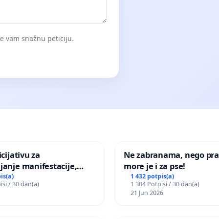
će vam snažnu peticiju.
icijativu za
Ne zabranama, nego pra
janje manifestacije,
more je i za pse!
nagrade ili drugog
is(a)
1 432 potpis(a)
isi / 30 dan(a)
1 304 Potpisi / 30 dan(a)
gađaja „Edin Avdić“ u
21 Jun 2026