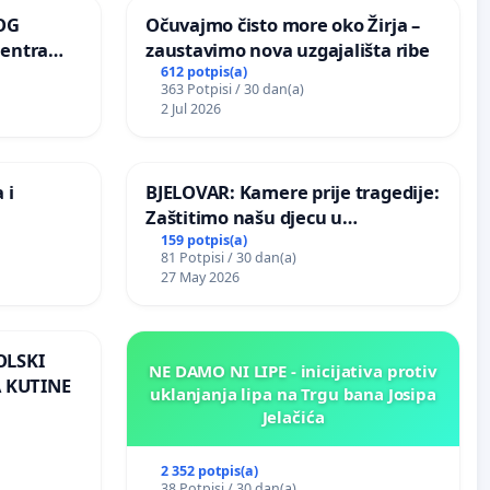
OG
Očuvajmo čisto more oko Žirja –
centra
zaustavimo nova uzgajališta ribe
ojećih
612 potpis(a)
363 Potpisi / 30 dan(a)
ih stabala
2 Jul 2026
 i
BJELOVAR: Kamere prije tragedije:
Zaštitimo našu djecu u
Vukovarskoj!
159 potpis(a)
81 Potpisi / 30 dan(a)
27 May 2026
OLSKI
NE DAMO NI LIPE - inicijativa protiv
 KUTINE
uklanjanja lipa na Trgu bana Josipa
Jelačića
2 352 potpis(a)
38 Potpisi / 30 dan(a)