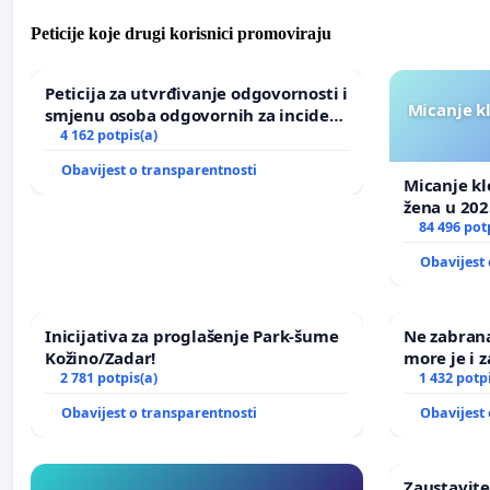
Peticije koje drugi korisnici promoviraju
Peticija za utvrđivanje odgovornosti i
Micanje k
smjenu osoba odgovornih za incident
u Zoološkom vrtu Grada Zagreba
4 162 potpis(a)
Obavijest o transparentnosti
Micanje kl
žena u 202
84 496 pot
Obavijest 
Inicijativa za proglašenje Park-šume
Ne zabran
Kožino/Zadar!
more je i z
2 781 potpis(a)
1 432 potp
Obavijest o transparentnosti
Obavijest 
Zaustavite