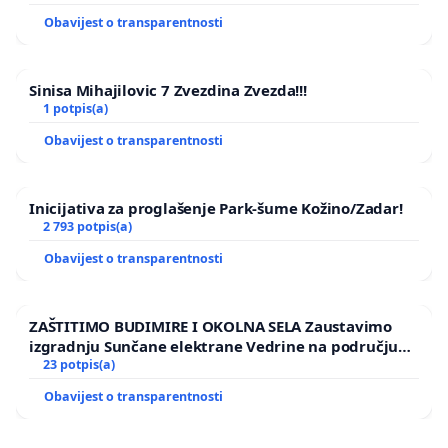
Obavijest o transparentnosti
Sinisa Mihajilovic 7 Zvezdina Zvezda!!!
1 potpis(a)
Obavijest o transparentnosti
Inicijativa za proglašenje Park-šume Kožino/Zadar!
2 793 potpis(a)
Obavijest o transparentnosti
ZAŠTITIMO BUDIMIRE I OKOLNA SELA Zaustavimo
izgradnju Sunčane elektrane Vedrine na području
Ugljana
23 potpis(a)
Obavijest o transparentnosti