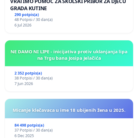
VRATIMO POMOĆ ZA ŠKOLSKI PRIBOR ZA DJECU
GRADA KUTINE
290 potpis(a)
48 Potpisi / 30 dan(a)
6 Jul 2026
NE DAMO NI LIPE - inicijativa protiv uklanjanja lipa
na Trgu bana Josipa Jelačića
2 352 potpis(a)
38 Potpisi / 30 dan(a)
7 Jun 2026
Micanje klečavaca u ime 18 ubijenih žena u 2025.
84 498 potpis(a)
37 Potpisi / 30 dan(a)
6 Dec 2025