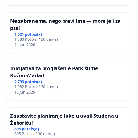
Ne zabranama, nego pravilima — more je i za
pse!
1 521 potpis(a)
1 380 Potpisi / 30 dan(a)
21 Jun 2026
Inicijativa za proglašenje Park-šume
Kožino/Zadar!
2 793 potpis(a)
1 082 Potpisi / 30 dan(a)
15 Jun 2026
Zaustavite planiranje luke u uvali Studena u
Žaboriću!
895 potpis(a)
895 Potpisi / 30 dan(a)