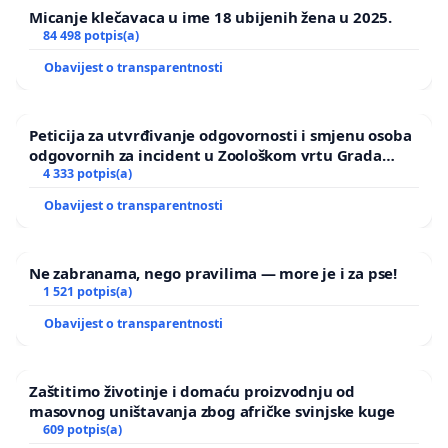
Micanje klečavaca u ime 18 ubijenih žena u 2025.
84 498 potpis(a)
Obavijest o transparentnosti
Peticija za utvrđivanje odgovornosti i smjenu osoba
odgovornih za incident u Zoološkom vrtu Grada
Zagreba
4 333 potpis(a)
Obavijest o transparentnosti
Ne zabranama, nego pravilima — more je i za pse!
1 521 potpis(a)
Obavijest o transparentnosti
Zaštitimo životinje i domaću proizvodnju od
masovnog uništavanja zbog afričke svinjske kuge
609 potpis(a)