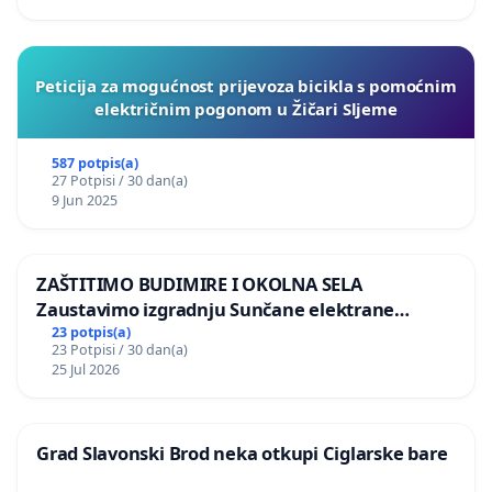
Peticija za mogućnost prijevoza bicikla s pomoćnim
električnim pogonom u Žičari Sljeme
587 potpis(a)
27 Potpisi / 30 dan(a)
9 Jun 2025
ZAŠTITIMO BUDIMIRE I OKOLNA SELA
Zaustavimo izgradnju Sunčane elektrane
Vedrine na području Ugljana
23 potpis(a)
23 Potpisi / 30 dan(a)
25 Jul 2026
Grad Slavonski Brod neka otkupi Ciglarske bare