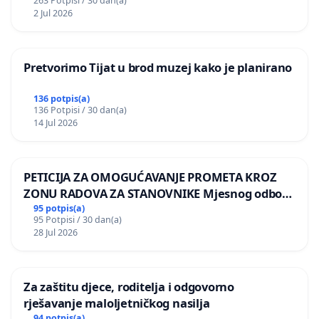
263 Potpisi / 30 dan(a)
2 Jul 2026
Pretvorimo Tijat u brod muzej kako je planirano
136 potpis(a)
136 Potpisi / 30 dan(a)
14 Jul 2026
PETICIJA ZA OMOGUĆAVANJE PROMETA KROZ
ZONU RADOVA ZA STANOVNIKE Mjesnog odbora
Kamensko i Lemić Brdo
95 potpis(a)
95 Potpisi / 30 dan(a)
28 Jul 2026
Za zaštitu djece, roditelja i odgovorno
rješavanje maloljetničkog nasilja
94 potpis(a)