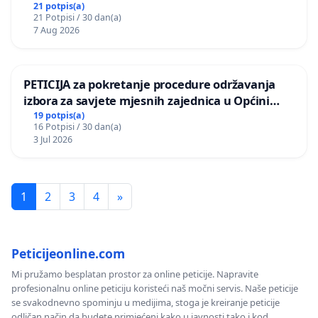
21 potpis(a)
21 Potpisi / 30 dan(a)
7 Aug 2026
PETICIJA za pokretanje procedure održavanja
izbora za savjete mjesnih zajednica u Općini
Bugojno
19 potpis(a)
16 Potpisi / 30 dan(a)
3 Jul 2026
1
2
3
4
»
Peticijeonline.com
Mi pružamo besplatan prostor za online peticije. Napravite
profesionalnu online peticiju koristeći naš močni servis. Naše peticije
se svakodnevno spominju u medijima, stoga je kreiranje peticije
odličan način da budete primjećeni kako u javnosti tako i kod