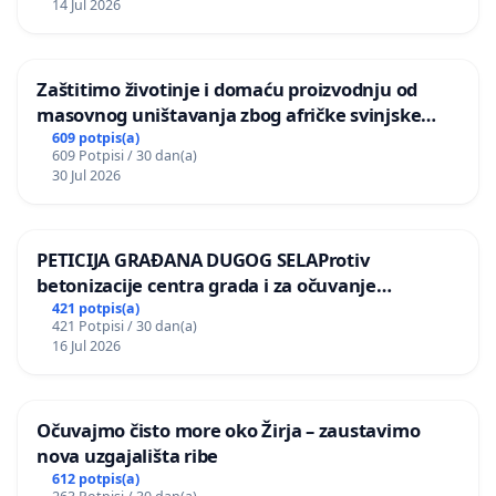
14 Jul 2026
Zaštitimo životinje i domaću proizvodnju od
masovnog uništavanja zbog afričke svinjske
kuge
609 potpis(a)
609 Potpisi / 30 dan(a)
30 Jul 2026
PETICIJA GRAĐANA DUGOG SELAProtiv
betonizacije centra grada i za očuvanje
postojećih zelenih površina i odraslih stabala pri
421 potpis(a)
421 Potpisi / 30 dan(a)
donošenju izmjena urbanističkog plana
16 Jul 2026
Očuvajmo čisto more oko Žirja – zaustavimo
nova uzgajališta ribe
612 potpis(a)