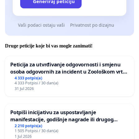
Generiraj peticiju
Vaši podaci ostaju vaši
Privatnost po dizajnu
Druge peticije koje bi vas mogle zanimati!
Peticija za utvrđivanje odgovornosti i smjenu
osoba odgovornih za incident u Zoološkom vrtu
Grada Zagreba
4 333 potpis(a)
4 333 Potpisi / 30 dan(a)
31 Jul 2026
Potpiši inicijativu za uspostavljanje
manifestacije, godišnje nagrade ili drugog
javnog događaja „Edin Avdić“ u Sarajevu
2 210 potpis(a)
1 505 Potpisi / 30 dan(a)
1 Jul 2026