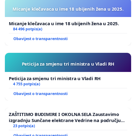
Micanje klečavaca u ime 18 ubijenih žena u 2025.
Micanje klečavaca u ime 18 ubijenih žena u 2025.
84 496 potpis(a)
Obavijest o transparentnosti
Peticija za smjenu tri ministra u Vladi RH
Peticija za smjenu tri ministra u Vladi RH
4 755 potpis(a)
Obavijest o transparentnosti
ZAŠTITIMO BUDIMIRE I OKOLNA SELA Zaustavimo
izgradnju Sunčane elektrane Vedrine na području
Ugljana
23 potpis(a)
Obavijest o transparentnosti