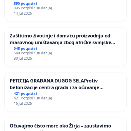
895 potpis(a)
895 Potpisi / 30 dan(a)
14 Jul 2026
Zaštitimo životinje i domaću proizvodnju od
masovnog uništavanja zbog afričke svinjske
kuge
548 potpis(a)
548 Potpisi / 30 dan(a)
30 Jul 2026
PETICIJA GRAĐANA DUGOG SELAProtiv
betonizacije centra grada i za očuvanje
postojećih zelenih površina i odraslih stabala pri
421 potpis(a)
421 Potpisi / 30 dan(a)
donošenju izmjena urbanističkog plana
16 Jul 2026
Očuvajmo čisto more oko Žirja – zaustavimo