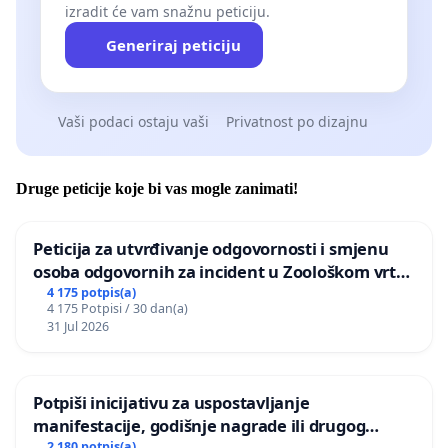
izradit će vam snažnu peticiju.
Generiraj peticiju
Vaši podaci ostaju vaši
Privatnost po dizajnu
Druge peticije koje bi vas mogle zanimati!
Peticija za utvrđivanje odgovornosti i smjenu
osoba odgovornih za incident u Zoološkom vrtu
Grada Zagreba
4 175 potpis(a)
4 175 Potpisi / 30 dan(a)
31 Jul 2026
Potpiši inicijativu za uspostavljanje
manifestacije, godišnje nagrade ili drugog
2 180 potpis(a)