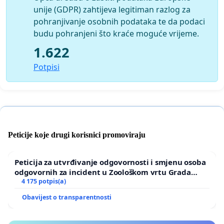
unije (GDPR) zahtijeva legitiman razlog za
pohranjivanje osobnih podataka te da podaci
budu pohranjeni što kraće moguće vrijeme.
1.622
Potpisi
Peticije koje drugi korisnici promoviraju
Peticija za utvrđivanje odgovornosti i smjenu osoba
odgovornih za incident u Zoološkom vrtu Grada
Zagreba
4 175 potpis(a)
Obavijest o transparentnosti