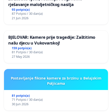
rješavanje maloljetničkog nasilja
93 potpis(a)
87 Potpisi / 30 dan(a)
21 Jun 2026
BJELOVAR: Kamere prije tragedije: Zaštitimo
našu djecu u Vukovarskoj!
159 potpis(a)
81 Potpisi / 30 dan(a)
27 May 2026
Postavljanje fiksne kamere za brzinu u Belajskim
Poljicama
81 potpis(a)
71 Potpisi / 30 dan(a)
30 Jun 2026