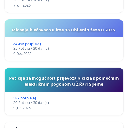
38 Potpisi / 30 dan(a)
7 Jun 2026
Micanje klečavaca u ime 18 ubijenih žena u 2025.
84 496 potpis(a)
35 Potpisi / 30 dan(a)
6 Dec 2025
Peticija za mogućnost prijevoza bicikla s pomoćnim
električnim pogonom u Žičari Sljeme
587 potpis(a)
30 Potpisi / 30 dan(a)
9 Jun 2025