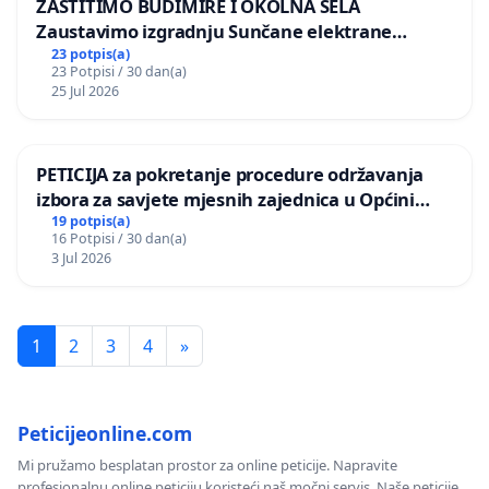
ZAŠTITIMO BUDIMIRE I OKOLNA SELA
Zaustavimo izgradnju Sunčane elektrane
Vedrine na području Ugljana
23 potpis(a)
23 Potpisi / 30 dan(a)
25 Jul 2026
PETICIJA za pokretanje procedure održavanja
izbora za savjete mjesnih zajednica u Općini
Bugojno
19 potpis(a)
16 Potpisi / 30 dan(a)
3 Jul 2026
1
2
3
4
»
Peticijeonline.com
Mi pružamo besplatan prostor za online peticije. Napravite
profesionalnu online peticiju koristeći naš močni servis. Naše peticije