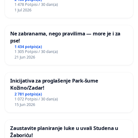
javnog događaja „Edin Avdić“ u Sarajevu
1 478 Potpisi / 30 dan(a)
1 Jul 2026
Ne zabranama, nego pravilima — more je i za
pse!
1 434 potpis(a)
1 305 Potpisi / 30 dan(a)
21 Jun 2026
Inicijativa za proglašenje Park-šume
Kožino/Zadar!
2 781 potpis(a)
1 072 Potpisi / 30 dan(a)
15 Jun 2026
Zaustavite planiranje luke u uvali Studena u
Žaboriću!