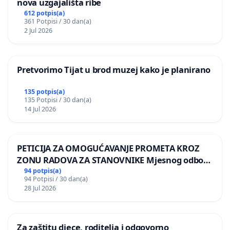
nova uzgajališta ribe
612 potpis(a)
361 Potpisi / 30 dan(a)
2 Jul 2026
Pretvorimo Tijat u brod muzej kako je planirano
135 potpis(a)
135 Potpisi / 30 dan(a)
14 Jul 2026
PETICIJA ZA OMOGUĆAVANJE PROMETA KROZ
ZONU RADOVA ZA STANOVNIKE Mjesnog odbora
Kamensko i Lemić Brdo
94 potpis(a)
94 Potpisi / 30 dan(a)
28 Jul 2026
Za zaštitu djece, roditelja i odgovorno