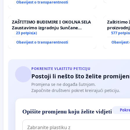
Obavijest o transparentnosti
ZAŠTITIMO BUDIMIRE I OKOLNA SELA
Zaštitimo 
Zaustavimo izgradnju Sunčane
proizvodn
elektrane Vedrine na području
23 potpis(a)
uništavanj
577 potpis
Ugljana
kuge
Obavijest o transparentnosti
Obavijest 
POKRENITE VLASTITU PETICIJU
Postoji li nešto što želite promijen
Promjena se ne događa šutnjom.
Započnite društveni pokret kreirajući peticiju.
Pokr
Opišite promjenu koju želite vidjeti