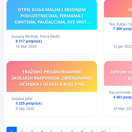
OTPIS DUGA MALIM I SREDNJIM
M
PODUZETNICIMA, FIRMAMA I
OBRTIMA, PAUŠALCIMA, SVE VRSTE
Tea, Katja i Ti
USLUZNE DJELATNOSTI
7 409 potp
Suzana Moštak, Petra Dedić
8 317 potpis(a)
16 Mar 2020
12 Jan 202
TRAŽIMO PRILAGOĐAVANJE
Zahtjev z
ŠKOLSKIH RASPOREDA, ZBRINJAVANJE
g
UČENIKA I UČENICA KOJI_E NE
POHAĐAJU VJERONAUK I
Racunovode
ALTERNATIVNI IZBORNI PREDMET
4 363 potp
Suzana Jašić
VJERONAUKU U OSNOVNIM
5 225 potpis(a)
ŠKOLAMA
8 Sep 2020
28 Mar 20