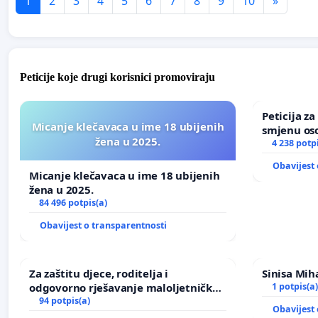
1
2
3
4
5
6
7
8
9
10
»
Peticije koje drugi korisnici promoviraju
Peticija z
Micanje klečavaca u ime 18 ubijenih
smjenu os
žena u 2025.
u Zoološk
4 238 potp
Obavijest 
Micanje klečavaca u ime 18 ubijenih
žena u 2025.
84 496 potpis(a)
Obavijest o transparentnosti
Za zaštitu djece, roditelja i
Sinisa Miha
odgovorno rješavanje maloljetničkog
1 potpis(a)
nasilja
94 potpis(a)
Obavijest 