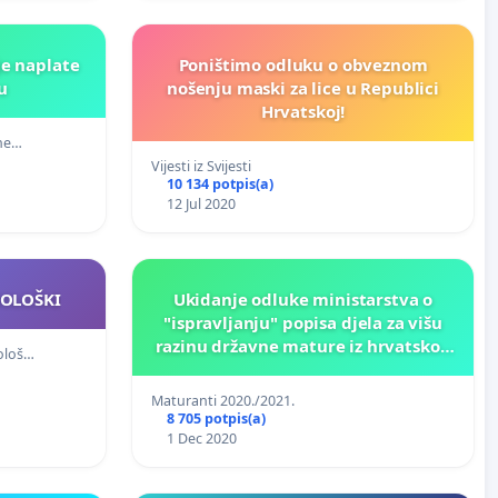
je naplate
Poništimo odluku o obveznom
u
nošenju maski za lice u Republici
Hrvatskoj!
rne…
Vijesti iz Svijesti
10 134 potpis(a)
12 Jul 2020
OLOŠKI
Ukidanje odluke ministarstva o
"ispravljanju" popisa djela za višu
razinu državne mature iz hrvatskog
ološ…
jezika
Maturanti 2020./2021.
8 705 potpis(a)
1 Dec 2020