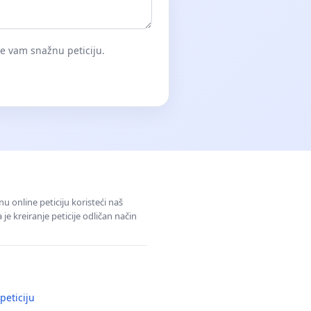
će vam snažnu peticiju.
u online peticiju koristeći naš
e kreiranje peticije odličan način
peticiju