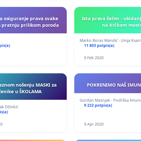
za osiguranje prava svake
Ista prava želim - ukidan
a pratnju prilikom poroda
na Krčkom most
Marko Boras Mandić - Unija Kva
pis(a)
11 803 potpis(a)
9 Feb 2020
eznom nošenju MASKI za
POKRENIMO NAŠ IMUN
čenike u ŠKOLAMA
Gordan Masnjak - Podrška Imun
9 222 potpis(a)
ak Džinkić
is(a)
20
9 Apr 2020