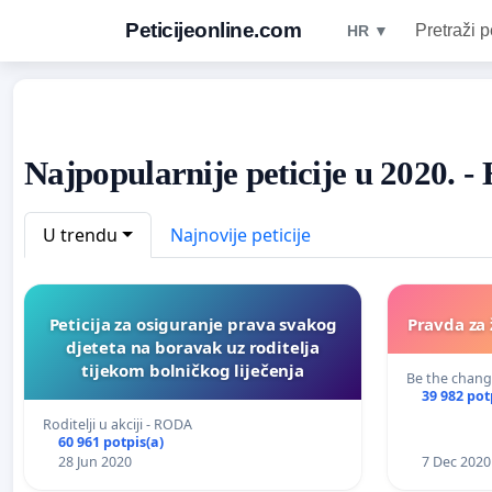
Peticijeonline.com
Pretraži p
HR ▼
Najpopularnije peticije u 2020. -
U trendu
Najnovije peticije
Peticija za osiguranje prava svakog
Pravda za 
djeteta na boravak uz roditelja
tijekom bolničkog liječenja
Be the chang
39 982 pot
Roditelji u akciji - RODA
60 961 potpis(a)
28 Jun 2020
7 Dec 2020