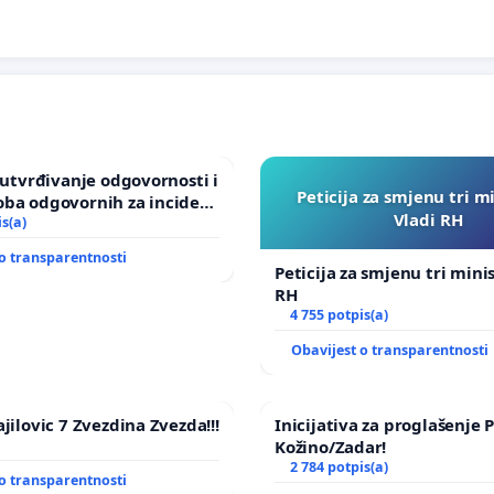
a utvrđivanje odgovornosti i
Peticija za smjenu tri m
oba odgovornih za incident
Vladi RH
om vrtu Grada Zagreba
is(a)
o transparentnosti
Peticija za smjenu tri mini
RH
4 755 potpis(a)
Obavijest o transparentnosti
jilovic 7 Zvezdina Zvezda!!!
Inicijativa za proglašenje
Kožino/Zadar!
2 784 potpis(a)
o transparentnosti