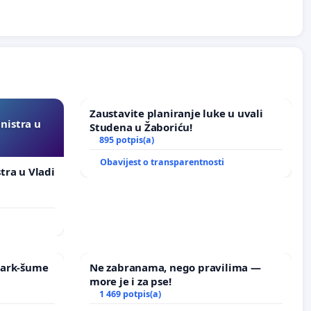
Zaustavite planiranje luke u uvali
inistra u
Studena u Žaboriću!
895 potpis(a)
Obavijest o transparentnosti
stra u Vladi
 Park-šume
Ne zabranama, nego pravilima —
more je i za pse!
1 469 potpis(a)