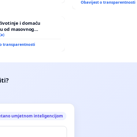
Obavijest o transparentnosti
životinje i domaću
ju od masovnog
a zbog afričke svinjske
(a)
o transparentnosti
iti?
etano umjetnom inteligencijom