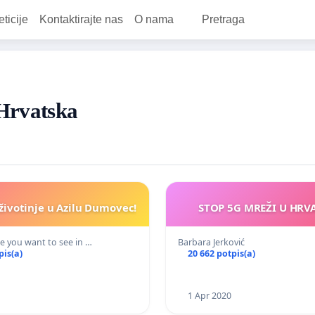
eticije
Kontaktirajte nas
O nama
Pretraga
 Hrvatska
životinje u Azilu Dumovec!
STOP 5G MREŽI U HRVA
e you want to see in …
Barbara Jerković
pis(a)
20 662 potpis(a)
1 Apr 2020