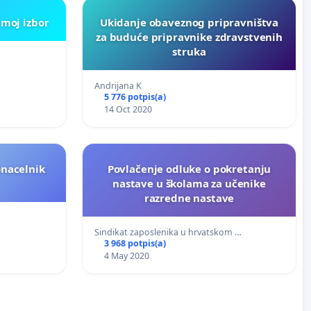
 moj izbor
Ukidanje obaveznog pripravništva
za buduće pripravnike zdravstvenih
struka
Andrijana K
5 776 potpis(a)
14 Oct 2020
onacelnik
Povlačenje odluke o pokretanju
nastave u školama za učenike
razredne nastave
Sindikat zaposlenika u hrvatskom …
3 968 potpis(a)
4 May 2020