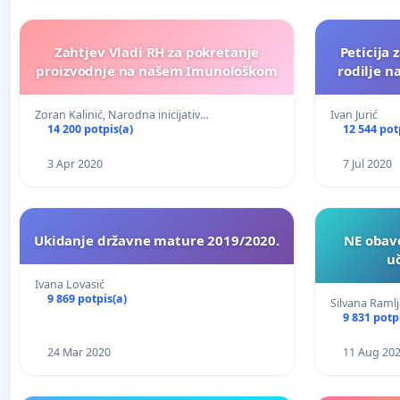
Zahtjev Vladi RH za pokretanje
Peticija 
proizvodnje na našem Imunološkom
rodilje n
Zoran Kalinić, Narodna inicijativ…
Ivan Jurić
14 200 potpis(a)
12 544 pot
3 Apr 2020
7 Jul 2020
Ukidanje državne mature 2019/2020.
NE obav
u
Ivana Lovasić
9 869 potpis(a)
Silvana Ramlj
9 831 potp
24 Mar 2020
11 Aug 20