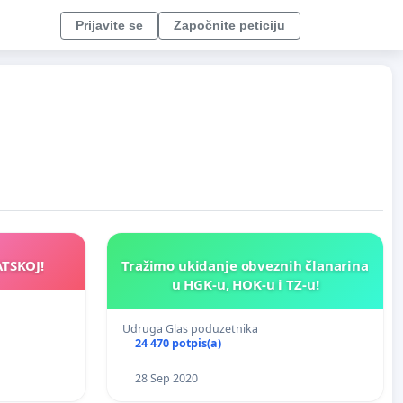
Prijavite se
Započnite peticiju
TSKOJ!
Tražimo ukidanje obveznih članarina
u HGK-u, HOK-u i TZ-u!
Udruga Glas poduzetnika
24 470 potpis(a)
28 Sep 2020