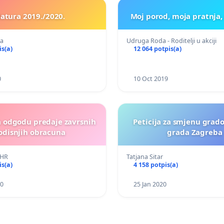
atura 2019./2020.
Moj porod, moja pratnja,
ja
Udruga Roda - Roditelji u akciji
is(a)
12 064 potpis(a)
0
10 Oct 2019
a odgodu predaje zavrsnih
Peticija za smjenu grad
odisnjih obracuna
grada Zagreba
 HR
Tatjana Sitar
is(a)
4 158 potpis(a)
20
25 Jan 2020