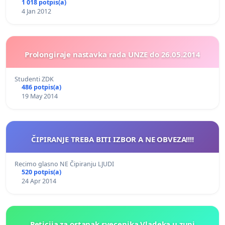
1 018 potpis(a)
4 Jan 2012
Prolongiraje nastavka rada UNZE do 26.05.2014
Studenti ZDK
486 potpis(a)
19 May 2014
ČIPIRANJE TREBA BITI IZBOR A NE OBVEZA!!!!
Recimo glasno NE Čipiranju LJUDI
520 potpis(a)
24 Apr 2014
Peticija za ostanak svecenika Vladeka u zupi