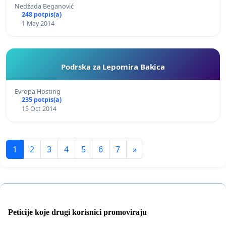
Nedžada Beganović
248 potpis(a)
1 May 2014
Podrska za Lepomira Bakica
Evropa Hosting
235 potpis(a)
15 Oct 2014
1
2
3
4
5
6
7
»
Peticije koje drugi korisnici promoviraju