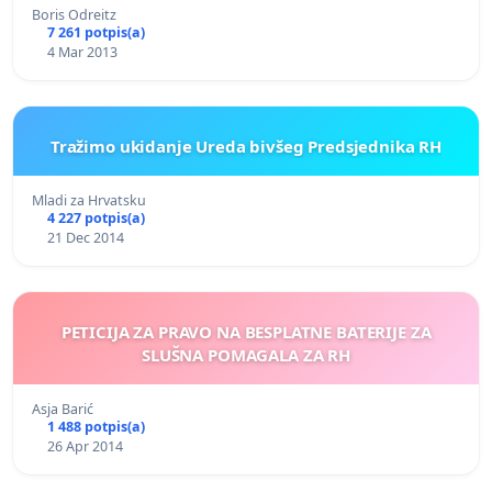
Boris Odreitz
7 261 potpis(a)
4 Mar 2013
Tražimo ukidanje Ureda bivšeg Predsjednika RH
Mladi za Hrvatsku
4 227 potpis(a)
21 Dec 2014
PETICIJA ZA PRAVO NA BESPLATNE BATERIJE ZA
SLUŠNA POMAGALA ZA RH
Asja Barić
1 488 potpis(a)
26 Apr 2014