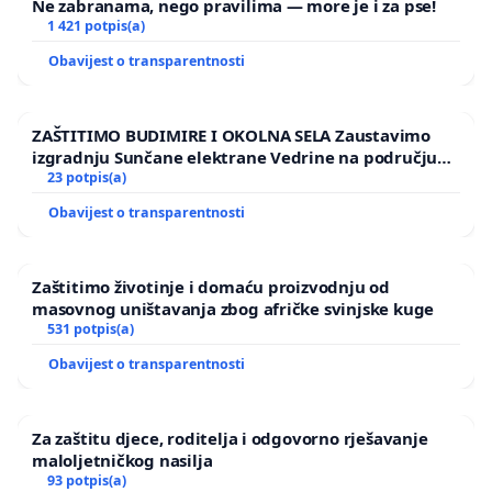
Ne zabranama, nego pravilima — more je i za pse!
1 421 potpis(a)
Obavijest o transparentnosti
ZAŠTITIMO BUDIMIRE I OKOLNA SELA Zaustavimo
izgradnju Sunčane elektrane Vedrine na području
Ugljana
23 potpis(a)
Obavijest o transparentnosti
Zaštitimo životinje i domaću proizvodnju od
masovnog uništavanja zbog afričke svinjske kuge
531 potpis(a)
Obavijest o transparentnosti
Za zaštitu djece, roditelja i odgovorno rješavanje
maloljetničkog nasilja
93 potpis(a)