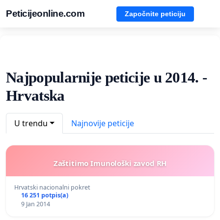
Peticijeonline.com
Započnite peticiju
Najpopularnije peticije u 2014. -
Hrvatska
U trendu
Najnovije peticije
Zaštitimo Imunološki zavod RH
Hrvatski nacionalni pokret
16 251 potpis(a)
9 Jan 2014