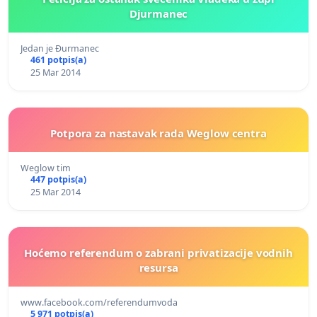
Djurmanec
Jedan je Đurmanec
461 potpis(a)
25 Mar 2014
Potpora za nastavak rada Weglow centra
Weglow tim
447 potpis(a)
25 Mar 2014
Hoćemo referendum o zabrani privatizacije vodnih
resursa
www.facebook.com/referendumvoda
5 971 potpis(a)