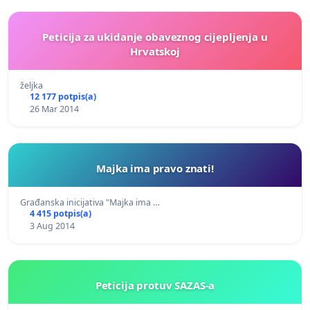
Peticija za ukidanje obaveznog cijepljenja u
Hrvatskoj
željka
12 177 potpis(a)
26 Mar 2014
Majka ima pravo znati!
Građanska inicijativa "Majka ima …
4 415 potpis(a)
3 Aug 2014
Peticija protuv SAZAS-a