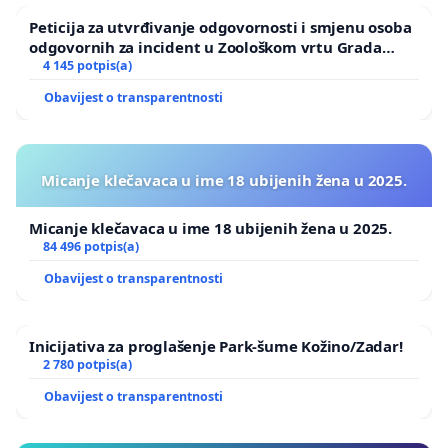
Peticija za utvrđivanje odgovornosti i smjenu osoba
odgovornih za incident u Zoološkom vrtu Grada
Zagreba
4 145 potpis(a)
Obavijest o transparentnosti
Micanje klečavaca u ime 18 ubijenih žena u 2025.
Micanje klečavaca u ime 18 ubijenih žena u 2025.
84 496 potpis(a)
Obavijest o transparentnosti
Inicijativa za proglašenje Park-šume Kožino/Zadar!
2 780 potpis(a)
Obavijest o transparentnosti