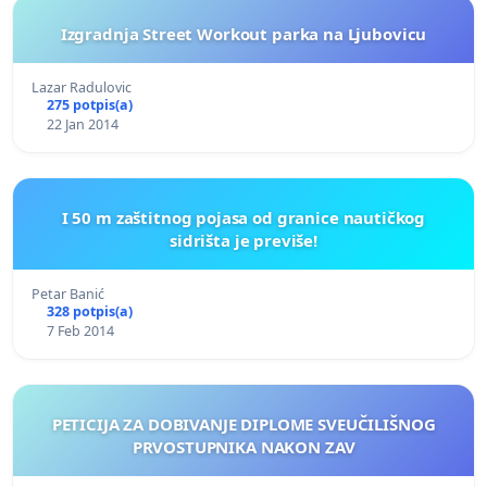
Izgradnja Street Workout parka na Ljubovicu
Lazar Radulovic
275 potpis(a)
22 Jan 2014
I 50 m zaštitnog pojasa od granice nautičkog
sidrišta je previše!
Petar Banić
328 potpis(a)
7 Feb 2014
PETICIJA ZA DOBIVANJE DIPLOME SVEUČILIŠNOG
PRVOSTUPNIKA NAKON ZAV