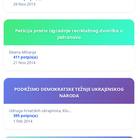
29 Nov 2013
Peticija protiv izgradnje reciklažnog dvorišta u
Jadranovu
Deana Miharija
411 potpis(a)
21 Nov 2014
PODRŽIMO DEMOKRATSKE TEŽNJE UKRAJINSKOG
NARODA
Udruga hrvatskih ukrajinista, Klu…
395 potpis(a)
1 Feb 2014