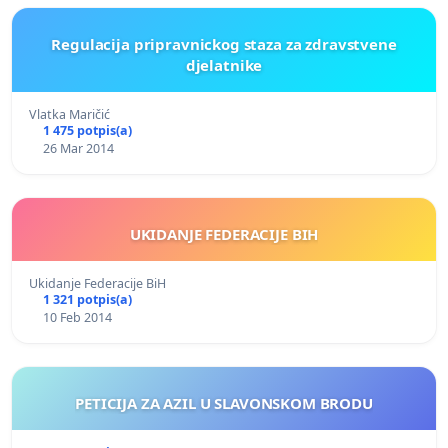
Regulacija pripravnickog staza za zdravstvene
djelatnike
Vlatka Maričić
1 475 potpis(a)
26 Mar 2014
UKIDANJE FEDERACIJE BIH
Ukidanje Federacije BiH
1 321 potpis(a)
10 Feb 2014
PETICIJA ZA AZIL U SLAVONSKOM BRODU