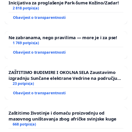
Inicijativa za proglašenje Park-šume Kožino/Zadar!
2 818 potpis(a)
Obavijest o transparentnosti
Ne zabranama, nego pravilima — more je i za pse!
1 769 potpis(a)
Obavijest o transparentnosti
ZAŠTITIMO BUDIMIRE I OKOLNA SELA Zaustavimo
izgradnju Sunčane elektrane Vedrine na području
Ugljana
23 potpis(a)
Obavijest o transparentnosti
Zaštitimo životinje i domaću proizvodnju od
masovnog uništavanja zbog afričke svinjske kuge
668 potpis(a)