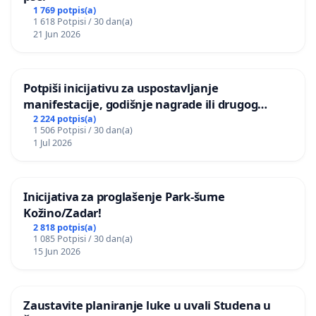
1 769 potpis(a)
1 618 Potpisi / 30 dan(a)
21 Jun 2026
Potpiši inicijativu za uspostavljanje
manifestacije, godišnje nagrade ili drugog
javnog događaja „Edin Avdić“ u Sarajevu
2 224 potpis(a)
1 506 Potpisi / 30 dan(a)
1 Jul 2026
Inicijativa za proglašenje Park-šume
Kožino/Zadar!
2 818 potpis(a)
1 085 Potpisi / 30 dan(a)
15 Jun 2026
Zaustavite planiranje luke u uvali Studena u