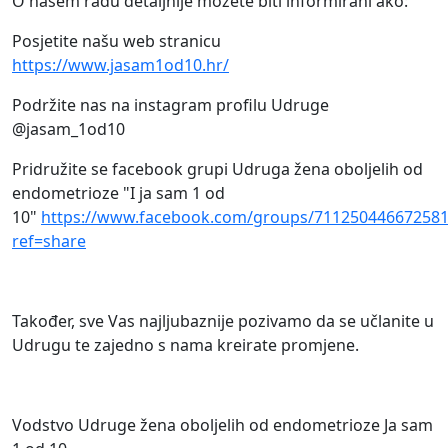
O našem radu detaljnije možete biti informirani ako:
Posjetite našu web stranicu
https://www.jasam1od10.hr/
Podržite nas na instagram profilu Udruge
@jasam_1od10
Pridružite se facebook grupi Udruga žena oboljelih od
endometrioze "I ja sam 1 od
10"
https://www.facebook.com/groups/711250446672581
ref=share
Također, sve Vas najljubaznije pozivamo da se učlanite u
Udrugu te zajedno s nama kreirate promjene.
Vodstvo Udruge žena oboljelih od endometrioze Ja sam