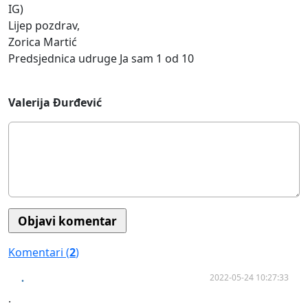
IG)
Lijep pozdrav,
Zorica Martić
Predsjednica udruge Ja sam 1 od 10
Valerija Đurđević
Komentari (
2
)
2022-05-24 10:27:33
.
.