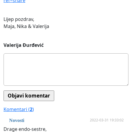
ref=share
Lijep pozdrav,
Maja, Nika & Valerija
Valerija Đurđević
Komentari (
2
)
2022-03-31 19:33:02
Novosti
Drage endo-sestre,