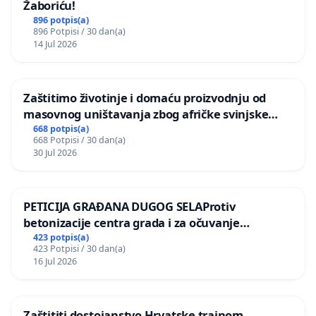
Žaboriću!
896 potpis(a)
896 Potpisi / 30 dan(a)
14 Jul 2026
Zaštitimo životinje i domaću proizvodnju od
masovnog uništavanja zbog afričke svinjske
kuge
668 potpis(a)
668 Potpisi / 30 dan(a)
30 Jul 2026
PETICIJA GRAĐANA DUGOG SELAProtiv
betonizacije centra grada i za očuvanje
postojećih zelenih površina i odraslih stabala pri
423 potpis(a)
423 Potpisi / 30 dan(a)
donošenju izmjena urbanističkog plana
16 Jul 2026
Zaštititi dostojanstvo Hrvatske trajnom