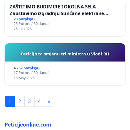
ZAŠTITIMO BUDIMIRE I OKOLNA SELA
Zaustavimo izgradnju Sunčane elektrane
Vedrine na području Ugljana
23 potpis(a)
23 Potpisi / 30 dan(a)
25 Jul 2026
Peticija za smjenu tri ministra u Vladi RH
4 757 potpis(a)
17 Potpisi / 30 dan(a)
18 May 2026
1
2
3
4
»
Peticijeonline.com