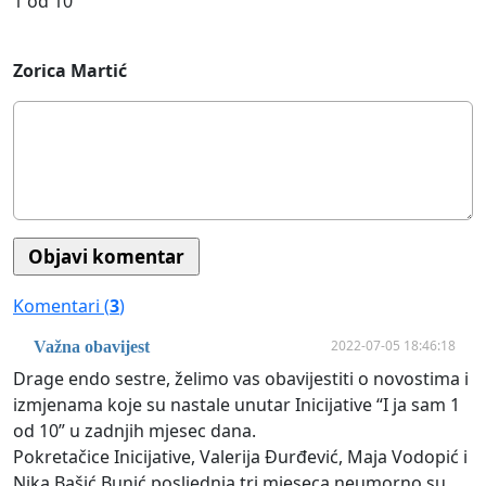
1 od 10
Zorica Martić
Komentari (
3
)
2022-07-05 18:46:18
Važna obavijest
Drage endo sestre, želimo vas obavijestiti o novostima i
izmjenama koje su nastale unutar Inicijative “I ja sam 1
od 10” u zadnjih mjesec dana.
Pokretačice Inicijative, Valerija Đurđević, Maja Vodopić i
Nika Bašić Bunić posljednja tri mjeseca neumorno su