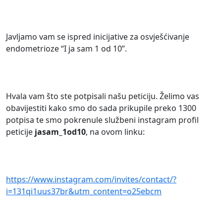
Javljamo vam se ispred inicijative za osvješćivanje
endometrioze “I ja sam 1 od 10”.
Hvala vam što ste potpisali našu peticiju. Želimo vas
obavijestiti kako smo do sada prikupile preko 1300
potpisa te smo pokrenule službeni instagram profil
peticije
jasam_1od10
, na ovom linku:
https://www.instagram.com/invites/contact/?
i=131qi1uus37br&utm_content=o25ebcm