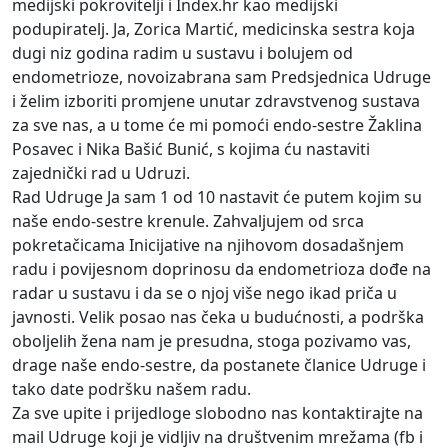
medijski pokrovitelji i Index.hr kao medijski
podupiratelj. Ja, Zorica Martić, medicinska sestra koja
dugi niz godina radim u sustavu i bolujem od
endometrioze, novoizabrana sam Predsjednica Udruge
i želim izboriti promjene unutar zdravstvenog sustava
za sve nas, a u tome će mi pomoći endo-sestre Žaklina
Posavec i Nika Bašić Bunić, s kojima ću nastaviti
zajednički rad u Udruzi.
Rad Udruge Ja sam 1 od 10 nastavit će putem kojim su
naše endo-sestre krenule. Zahvaljujem od srca
pokretačicama Inicijative na njihovom dosadašnjem
radu i povijesnom doprinosu da endometrioza dođe na
radar u sustavu i da se o njoj više nego ikad priča u
javnosti. Velik posao nas čeka u budućnosti, a podrška
oboljelih žena nam je presudna, stoga pozivamo vas,
drage naše endo-sestre, da postanete članice Udruge i
tako date podršku našem radu.
Za sve upite i prijedloge slobodno nas kontaktirajte na
mail Udruge koji je vidljiv na društvenim mrežama (fb i