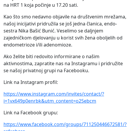
na HRT 1 koja počinje u 17.20 sati.
Kao što smo nedavno objavile na društvenim mrežama,
našoj inicijativi pridružila se još jedna članica, endo-
sestra Nika Bašić Bunić. Veselimo se daljnjem
zajedničkom djelovanju u korist svih žena oboljelih od
endometrioze i/ili adenomioze.
Ako želite biti redovito informirane o našim
aktivnostima, zapratite nas na Instagramu i pridružite
se našoj privatnoj grupi na Facebooku.
Link na Instagram profil:
https://www.instagram.com/invites/contact/?
i=1vx649p0enrbk&utm_content=o25ebcm
Link na Facebook grupu:
https://www.facebook.com/groups/711250446672581/?