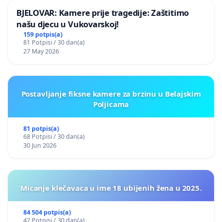
BJELOVAR: Kamere prije tragedije: Zaštitimo
našu djecu u Vukovarskoj!
159 potpis(a)
81 Potpisi / 30 dan(a)
27 May 2026
Postavljanje fiksne kamere za brzinu u Belajskim
Poljicama
81 potpis(a)
68 Potpisi / 30 dan(a)
30 Jun 2026
Micanje klečavaca u ime 18 ubijenih žena u 2025.
84 504 potpis(a)
42 Potpisi / 30 dan(a)