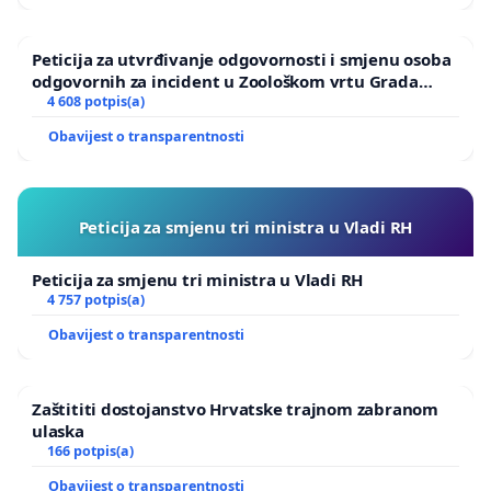
Peticija za utvrđivanje odgovornosti i smjenu osoba
odgovornih za incident u Zoološkom vrtu Grada
Zagreba
4 608 potpis(a)
Obavijest o transparentnosti
Peticija za smjenu tri ministra u Vladi RH
Peticija za smjenu tri ministra u Vladi RH
4 757 potpis(a)
Obavijest o transparentnosti
Zaštititi dostojanstvo Hrvatske trajnom zabranom
ulaska
166 potpis(a)
Obavijest o transparentnosti