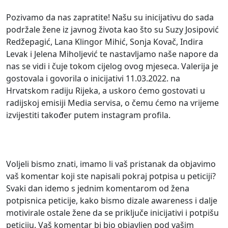
Pozivamo da nas zapratite! Našu su inicijativu do sada
podržale žene iz javnog života kao što su Suzy Josipović
Redžepagić, Lana Klingor Mihić, Sonja Kovač, Indira
Levak i Jelena Miholjević te nastavljamo naše napore da
nas se vidi i čuje tokom cijelog ovog mjeseca. Valerija je
gostovala i govorila o inicijativi 11.03.2022. na
Hrvatskom radiju Rijeka, a uskoro ćemo gostovati u
radijskoj emisiji Media servisa, o čemu ćemo na vrijeme
izvijestiti također putem instagram profila.
Voljeli bismo znati, imamo li vaš pristanak da objavimo
vaš komentar koji ste napisali pokraj potpisa u peticiji?
Svaki dan idemo s jednim komentarom od žena
potpisnica peticije, kako bismo dizale awareness i dalje
motivirale ostale žene da se priključe inicijativi i potpišu
peticiju. Vaš komentar bi bio objavljen pod vašim