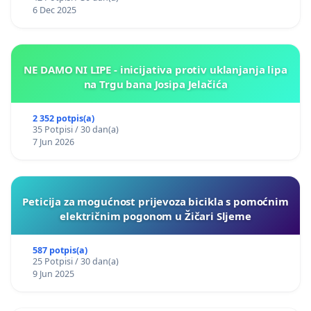
6 Dec 2025
NE DAMO NI LIPE - inicijativa protiv uklanjanja lipa
na Trgu bana Josipa Jelačića
2 352 potpis(a)
35 Potpisi / 30 dan(a)
7 Jun 2026
Peticija za mogućnost prijevoza bicikla s pomoćnim
električnim pogonom u Žičari Sljeme
587 potpis(a)
25 Potpisi / 30 dan(a)
9 Jun 2025