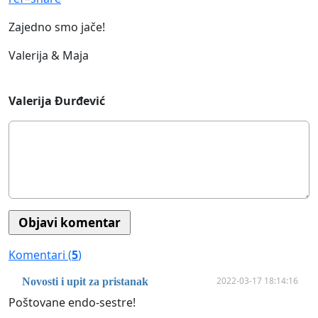
Zajedno smo jače!
Valerija & Maja
Valerija Đurđević
Komentari (
5
)
2022-03-17 18:14:16
Novosti i upit za pristanak
Poštovane endo-sestre!