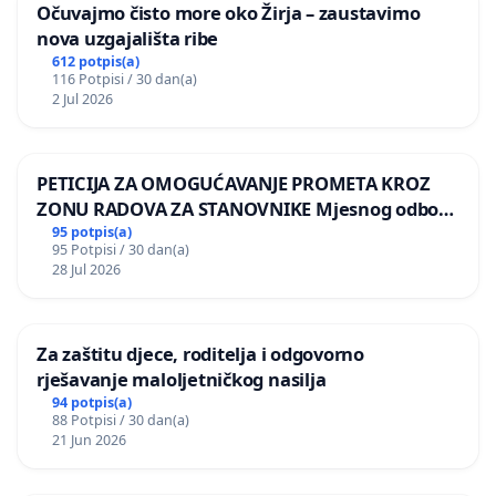
Očuvajmo čisto more oko Žirja – zaustavimo
nova uzgajališta ribe
612 potpis(a)
116 Potpisi / 30 dan(a)
2 Jul 2026
PETICIJA ZA OMOGUĆAVANJE PROMETA KROZ
ZONU RADOVA ZA STANOVNIKE Mjesnog odbora
Kamensko i Lemić Brdo
95 potpis(a)
95 Potpisi / 30 dan(a)
28 Jul 2026
Za zaštitu djece, roditelja i odgovorno
rješavanje maloljetničkog nasilja
94 potpis(a)
88 Potpisi / 30 dan(a)
21 Jun 2026