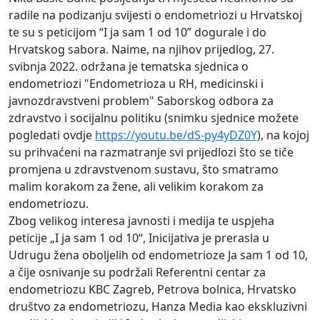
radile na podizanju svijesti o endometriozi u Hrvatskoj
te su s peticijom “I ja sam 1 od 10” dogurale i do
Hrvatskog sabora. Naime, na njihov prijedlog, 27.
svibnja 2022. održana je tematska sjednica o
endometriozi "Endometrioza u RH, medicinski i
javnozdravstveni problem" Saborskog odbora za
zdravstvo i socijalnu politiku (snimku sjednice možete
pogledati ovdje
https://youtu.be/dS-py4yDZ0Y
), na kojoj
su prihvaćeni na razmatranje svi prijedlozi što se tiče
promjena u zdravstvenom sustavu, što smatramo
malim korakom za žene, ali velikim korakom za
endometriozu.
Zbog velikog interesa javnosti i medija te uspjeha
peticije „I ja sam 1 od 10“, Inicijativa je prerasla u
Udrugu žena oboljelih od endometrioze Ja sam 1 od 10,
a čije osnivanje su podržali Referentni centar za
endometriozu KBC Zagreb, Petrova bolnica, Hrvatsko
društvo za endometriozu, Hanza Media kao ekskluzivni