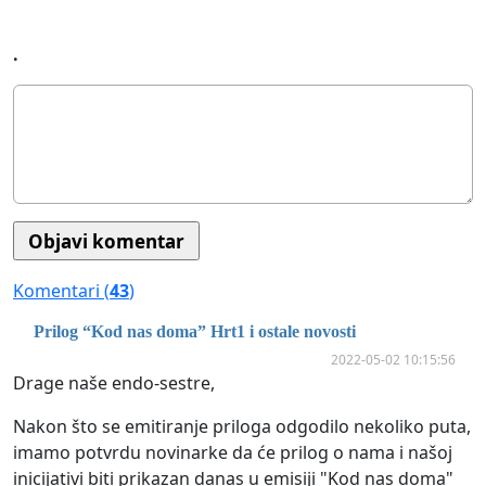
.
Komentari (
43
)
Prilog “Kod nas doma” Hrt1 i ostale novosti
2022-05-02 10:15:56
Drage naše endo-sestre,
Nakon što se emitiranje priloga odgodilo nekoliko puta,
imamo potvrdu novinarke da će prilog o nama i našoj
inicijativi biti prikazan danas u emisiji "Kod nas doma"