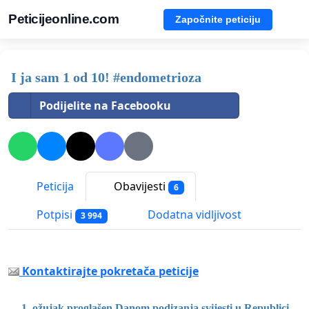
Peticijeonline.com
Započnite peticiju
I ja sam 1 od 10! #endometrioza
Podijelite na Facebooku
Peticija
Obavijesti
6
Potpisi
Dodatna vidljivost
3 994
Kontaktirajte pokretača peticije
1. ožujak proglašen Danom podizanja svijesti u Republici