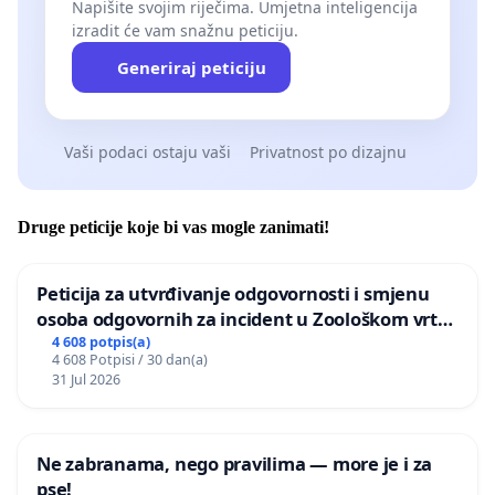
Napišite svojim riječima. Umjetna inteligencija
izradit će vam snažnu peticiju.
Generiraj peticiju
Vaši podaci ostaju vaši
Privatnost po dizajnu
Druge peticije koje bi vas mogle zanimati!
Peticija za utvrđivanje odgovornosti i smjenu
osoba odgovornih za incident u Zoološkom vrtu
Grada Zagreba
4 608 potpis(a)
4 608 Potpisi / 30 dan(a)
31 Jul 2026
Ne zabranama, nego pravilima — more je i za
pse!