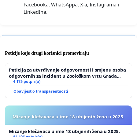
Facebooka, WhatsAppa, X-a, Instagrama i
LinkedIna.
Peticije koje drugi korisnici promoviraju
Peticija za utvrđivanje odgovornosti i smjenu osoba
odgovornih za incident u Zoološkom vrtu Grada
Zagreba
4 175 potpis(a)
Obavijest o transparentnosti
Micanje klečavaca u ime 18 ubijenih žena u 2025.
Micanje klečavaca u ime 18 ubijenih žena u 2025.
84 496 potpis(a)