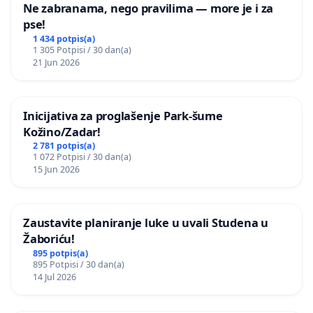
Ne zabranama, nego pravilima — more je i za
pse!
1 434 potpis(a)
1 305 Potpisi / 30 dan(a)
21 Jun 2026
Inicijativa za proglašenje Park-šume
Kožino/Zadar!
2 781 potpis(a)
1 072 Potpisi / 30 dan(a)
15 Jun 2026
Zaustavite planiranje luke u uvali Studena u
Žaboriću!
895 potpis(a)
895 Potpisi / 30 dan(a)
14 Jul 2026