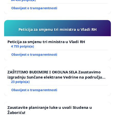
Obavijest o transparentnosti
Peticija za smjenu tri ministra u Vladi RH
Peticija za smjenu tri ministra u Vladi RH
4 755 potpis(a)
Obavijest o transparentnosti
ZAŠTITIMO BUDIMIRE I OKOLNA SELA Zaustavimo
izgradnju Sunčane elektrane Vedrine na području
Ugljana
23 potpis(a)
Obavijest o transparentnosti
Zaustavite planiranje luke u uvali Studena u
Žaboriću!