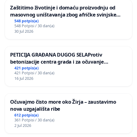
Zaštitimo životinje i domaću proizvodnju od
masovnog uništavanja zbog afričke svinjske
kuge
548 potpis(a)
548 Potpisi / 30 dan(a)
30 Jul 2026
PETICIJA GRAĐANA DUGOG SELAProtiv
betonizacije centra grada i za očuvanje
postojećih zelenih površina i odraslih stabala pri
421 potpis(a)
421 Potpisi / 30 dan(a)
donošenju izmjena urbanističkog plana
16 Jul 2026
Očuvajmo čisto more oko Žirja – zaustavimo
nova uzgajališta ribe
612 potpis(a)
361 Potpisi / 30 dan(a)
2 Jul 2026