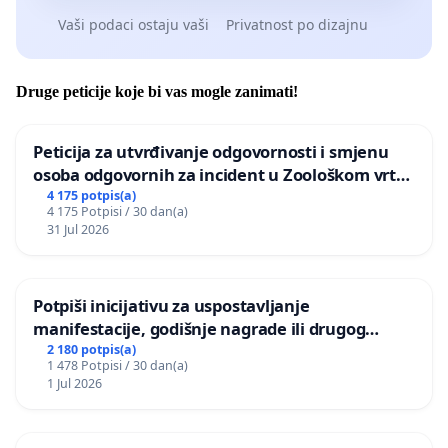
Vaši podaci ostaju vaši
Privatnost po dizajnu
Druge peticije koje bi vas mogle zanimati!
Peticija za utvrđivanje odgovornosti i smjenu
osoba odgovornih za incident u Zoološkom vrtu
Grada Zagreba
4 175 potpis(a)
4 175 Potpisi / 30 dan(a)
31 Jul 2026
Potpiši inicijativu za uspostavljanje
manifestacije, godišnje nagrade ili drugog
javnog događaja „Edin Avdić“ u Sarajevu
2 180 potpis(a)
1 478 Potpisi / 30 dan(a)
1 Jul 2026