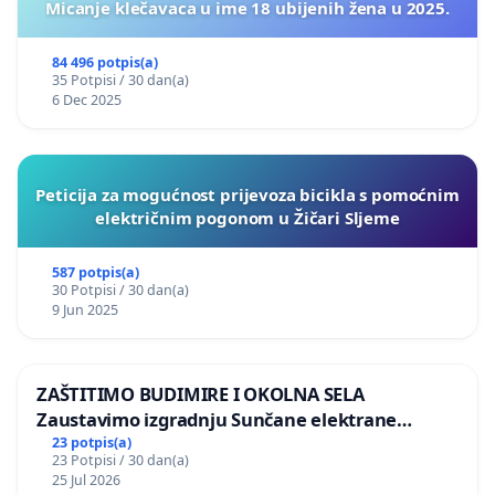
Micanje klečavaca u ime 18 ubijenih žena u 2025.
84 496 potpis(a)
35 Potpisi / 30 dan(a)
6 Dec 2025
Peticija za mogućnost prijevoza bicikla s pomoćnim
električnim pogonom u Žičari Sljeme
587 potpis(a)
30 Potpisi / 30 dan(a)
9 Jun 2025
ZAŠTITIMO BUDIMIRE I OKOLNA SELA
Zaustavimo izgradnju Sunčane elektrane
Vedrine na području Ugljana
23 potpis(a)
23 Potpisi / 30 dan(a)
25 Jul 2026