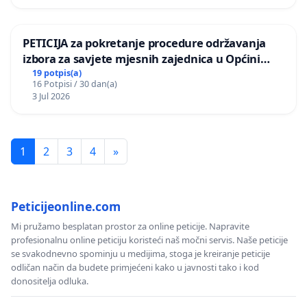
PETICIJA za pokretanje procedure održavanja
izbora za savjete mjesnih zajednica u Općini
Bugojno
19 potpis(a)
16 Potpisi / 30 dan(a)
3 Jul 2026
1
2
3
4
»
Peticijeonline.com
Mi pružamo besplatan prostor za online peticije. Napravite
profesionalnu online peticiju koristeći naš močni servis. Naše peticije
se svakodnevno spominju u medijima, stoga je kreiranje peticije
odličan način da budete primjećeni kako u javnosti tako i kod
donositelja odluka.