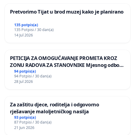
Pretvorimo Tijat u brod muzej kako je planirano
135 potpis(a)
135 Potpisi / 30 dan(a)
14 Jul 2026
PETICIJA ZA OMOGUĆAVANJE PROMETA KROZ
ZONU RADOVA ZA STANOVNIKE Mjesnog odbora
Kamensko i Lemić Brdo
94 potpis(a)
94 Potpisi / 30 dan(a)
28 Jul 2026
Za zaštitu djece, roditelja i odgovorno
rješavanje maloljetničkog nasilja
93 potpis(a)
87 Potpisi / 30 dan(a)
21 Jun 2026