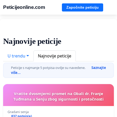
Peticijeonline.com
Započnite peticiju
Najnovije peticije
U trendu
Najnovije peticije
Peticije s najmanje 5 potpisa ovdje su navedene.
Saznajte
više...
Vratite dvosmjerni promet na Obali dr. Franje
Tuđmana u Senju zbog sigurnosti i protočnosti
Gradani senja
837 potpis(a)