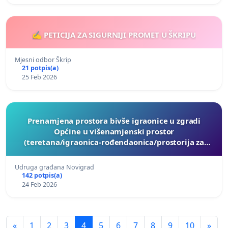
✍️ PETICIJA ZA SIGURNIJI PROMET U ŠKRIPU
Mjesni odbor Škrip
21 potpis(a)
25 Feb 2026
Prenamjena prostora bivše igraonice u zgradi
Općine u višenamjenski prostor
(teretana/igraonica-rođendaonica/prostorija za
druženje)
Udruga građana Novigrad
142 potpis(a)
24 Feb 2026
«
1
2
3
4
5
6
7
8
9
10
»