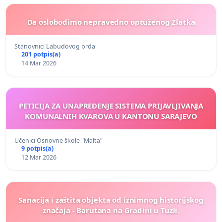
Da oslobodimo nepravedno optuženog Zlatka
Stanovnici Labudovog brda
201 potpis(a)
14 Mar 2026
PETICIJA ZA UNAPREĐENJE SISTEMA PRIJAVLJIVANJA
KOMUNALNIH KVAROVA U KANTONU SARAJEVO
Učenici Osnovne škole "Malta"
9 potpis(a)
12 Mar 2026
Sanacija i zaštita objekta od iznimnog historijskog
značaja - Barutana na Gradini u Tuzli.