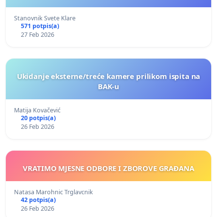
Stanovnik Svete Klare
571 potpis(a)
27 Feb 2026
Ukidanje eksterne/treće kamere prilikom ispita na
BAK-u
Matija Kovačević
20 potpis(a)
26 Feb 2026
VRATIMO MJESNE ODBORE I ZBOROVE GRAĐANA
Natasa Marohnic Trglavcnik
42 potpis(a)
26 Feb 2026