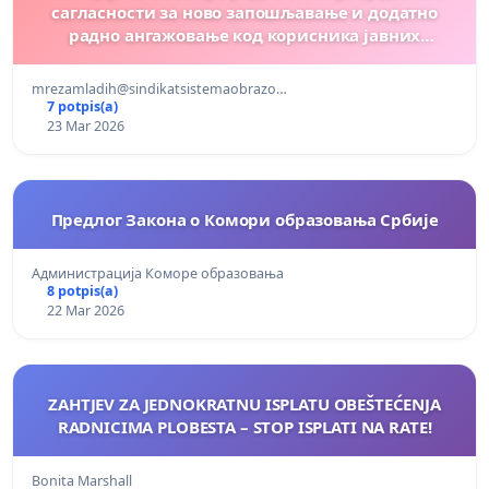
сагласности за ново запошљавање и додатно
радно ангажовање код корисника јавних
средстава
mrezamladih@sindikatsistemaobrazo…
7 potpis(a)
23 Mar 2026
Предлог Закона о Комори образовања Србије
Администрација Коморе образовања
8 potpis(a)
22 Mar 2026
ZAHTJEV ZA JEDNOKRATNU ISPLATU OBEŠTEĆENJA
RADNICIMA PLOBESTA – STOP ISPLATI NA RATE!
Bonita Marshall