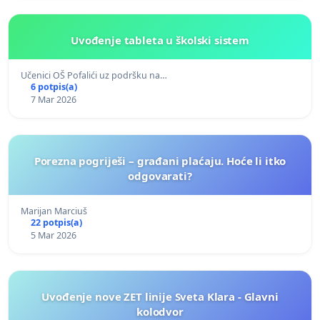
Uvođenje tableta u školski sistem
Učenici OŠ Pofalići uz podršku na…
6 potpis(a)
7 Mar 2026
Porezna pogriješi – građani plaćaju. Hoće li itko
odgovarati?
Marijan Marciuš
22 potpis(a)
5 Mar 2026
Uvođenje nove ZET linije Sveta Klara - Glavni
kolodvor