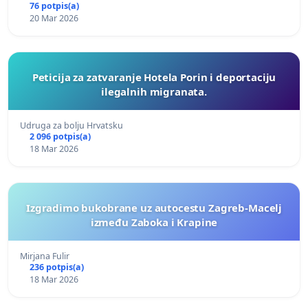
76 potpis(a)
20 Mar 2026
Peticija za zatvaranje Hotela Porin i deportaciju
ilegalnih migranata.
Udruga za bolju Hrvatsku
2 096 potpis(a)
18 Mar 2026
Izgradimo bukobrane uz autocestu Zagreb-Macelj
između Zaboka i Krapine
Mirjana Fulir
236 potpis(a)
18 Mar 2026