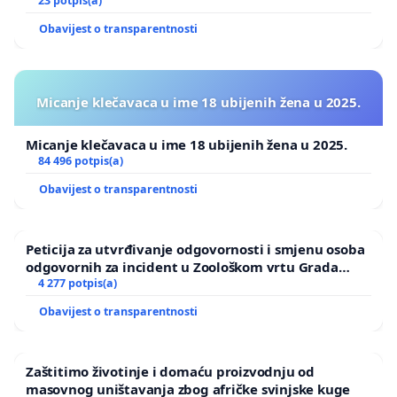
Ugljana
23 potpis(a)
Obavijest o transparentnosti
Micanje klečavaca u ime 18 ubijenih žena u 2025.
Micanje klečavaca u ime 18 ubijenih žena u 2025.
84 496 potpis(a)
Obavijest o transparentnosti
Peticija za utvrđivanje odgovornosti i smjenu osoba
odgovornih za incident u Zoološkom vrtu Grada
Zagreba
4 277 potpis(a)
Obavijest o transparentnosti
Zaštitimo životinje i domaću proizvodnju od
masovnog uništavanja zbog afričke svinjske kuge