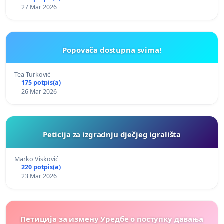
27 Mar 2026
Popovača dostupna svima!
Tea Turković
175 potpis(a)
26 Mar 2026
Peticija za izgradnju dječjeg igrališta
Marko Visković
220 potpis(a)
23 Mar 2026
Петиција за измену Уредбе о поступку давања