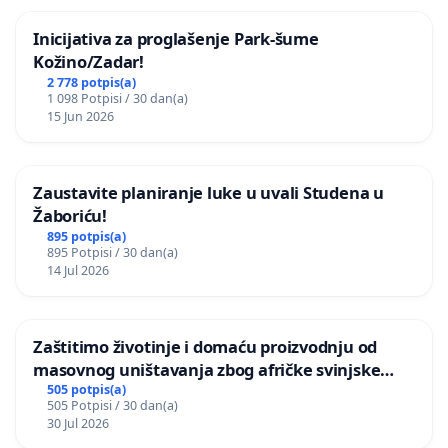
Inicijativa za proglašenje Park-šume
Kožino/Zadar!
2 778 potpis(a)
1 098 Potpisi / 30 dan(a)
15 Jun 2026
Zaustavite planiranje luke u uvali Studena u
Žaboriću!
895 potpis(a)
895 Potpisi / 30 dan(a)
14 Jul 2026
Zaštitimo životinje i domaću proizvodnju od
masovnog uništavanja zbog afričke svinjske
kuge
505 potpis(a)
505 Potpisi / 30 dan(a)
30 Jul 2026