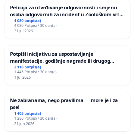
Peticija za utvrđivanje odgovornosti i smjenu
osoba odgovornih za incident u Zoološkom vrtu
Grada Zagreba
4 080 potpis(a)
4 080 Potpisi / 30 dan(a)
31 Jul 2026
Potpiši inicijativu za uspostavljanje
manifestacije, godišnje nagrade ili drugog
javnog događaja „Edin Avdić“ u Sarajevu
2 118 potpis(a)
1 445 Potpisi / 30 dan(a)
1 Jul 2026
Ne zabranama, nego pravilima — more je i za
pse!
1 405 potpis(a)
1 286 Potpisi / 30 dan(a)
21 Jun 2026