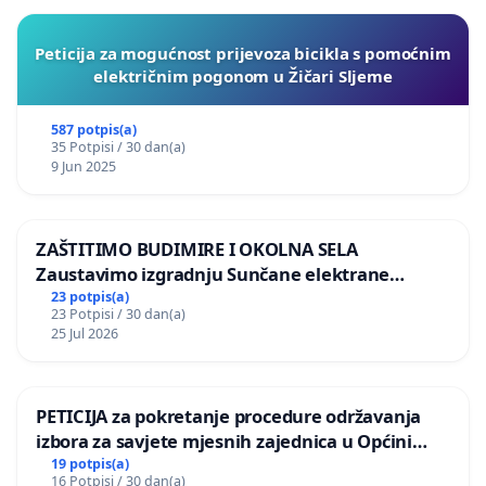
Peticija za mogućnost prijevoza bicikla s pomoćnim
električnim pogonom u Žičari Sljeme
587 potpis(a)
35 Potpisi / 30 dan(a)
9 Jun 2025
ZAŠTITIMO BUDIMIRE I OKOLNA SELA
Zaustavimo izgradnju Sunčane elektrane
Vedrine na području Ugljana
23 potpis(a)
23 Potpisi / 30 dan(a)
25 Jul 2026
PETICIJA za pokretanje procedure održavanja
izbora za savjete mjesnih zajednica u Općini
Bugojno
19 potpis(a)
16 Potpisi / 30 dan(a)