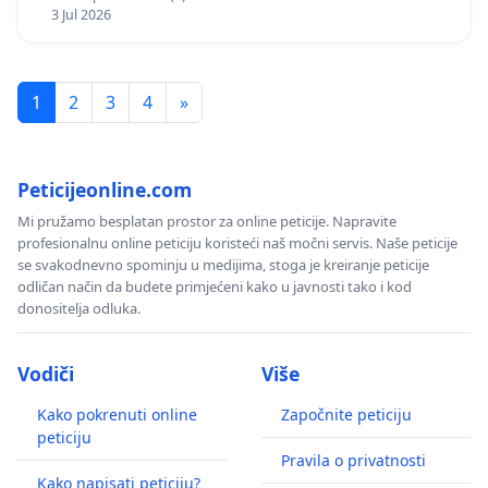
3 Jul 2026
1
2
3
4
»
Peticijeonline.com
Mi pružamo besplatan prostor za online peticije. Napravite
profesionalnu online peticiju koristeći naš močni servis. Naše peticije
se svakodnevno spominju u medijima, stoga je kreiranje peticije
odličan način da budete primjećeni kako u javnosti tako i kod
donositelja odluka.
Vodiči
Više
Kako pokrenuti online
Započnite peticiju
peticiju
Pravila o privatnosti
Kako napisati peticiju?