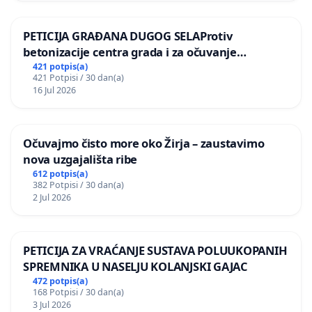
PETICIJA GRAĐANA DUGOG SELAProtiv
betonizacije centra grada i za očuvanje
postojećih zelenih površina i odraslih stabala pri
421 potpis(a)
421 Potpisi / 30 dan(a)
donošenju izmjena urbanističkog plana
16 Jul 2026
Očuvajmo čisto more oko Žirja – zaustavimo
nova uzgajališta ribe
612 potpis(a)
382 Potpisi / 30 dan(a)
2 Jul 2026
PETICIJA ZA VRAĆANJE SUSTAVA POLUUKOPANIH
SPREMNIKA U NASELJU KOLANJSKI GAJAC
472 potpis(a)
168 Potpisi / 30 dan(a)
3 Jul 2026