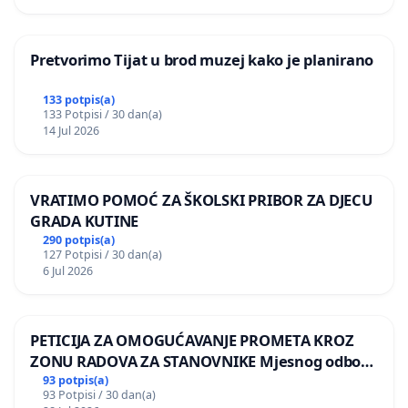
Pretvorimo Tijat u brod muzej kako je planirano
133 potpis(a)
133 Potpisi / 30 dan(a)
14 Jul 2026
VRATIMO POMOĆ ZA ŠKOLSKI PRIBOR ZA DJECU
GRADA KUTINE
290 potpis(a)
127 Potpisi / 30 dan(a)
6 Jul 2026
PETICIJA ZA OMOGUĆAVANJE PROMETA KROZ
ZONU RADOVA ZA STANOVNIKE Mjesnog odbora
Kamensko i Lemić Brdo
93 potpis(a)
93 Potpisi / 30 dan(a)