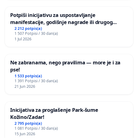
Potpiši inicijativu za uspostavljanje
manifestacije, godišnje nagrade ili drugog
javnog događaja „Edin Avdić“ u Sarajevu
2 212 potpis(a)
1 507 Potpisi / 30 dan(a)
1 Jul 2026
Ne zabranama, nego pravilima — more je i za
pse!
1 533 potpis(a)
1 391 Potpisi / 30 dan(a)
21 Jun 2026
Inicijativa za proglašenje Park-šume
Kožino/Zadar!
2 795 potpis(a)
1 081 Potpisi / 30 dan(a)
15 Jun 2026