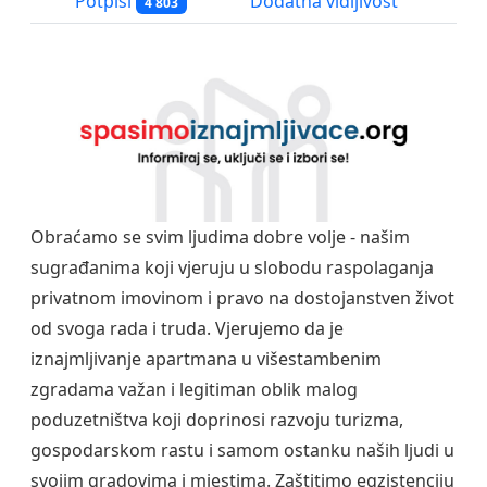
Potpisi
Dodatna vidljivost
4 803
Obraćamo se svim ljudima dobre volje - našim
sugrađanima koji vjeruju u slobodu raspolaganja
privatnom imovinom i pravo na dostojanstven život
od svoga rada i truda. Vjerujemo da je
iznajmljivanje apartmana u višestambenim
zgradama važan i legitiman oblik malog
poduzetništva koji doprinosi razvoju turizma,
gospodarskom rastu i samom ostanku naših ljudi u
svojim gradovima i mjestima. Zaštitimo egzistenciju