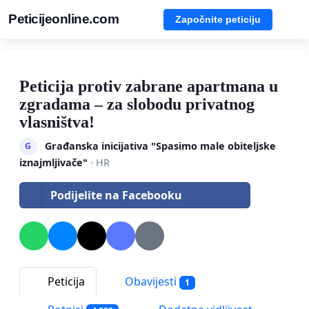
Peticijeonline.com
Započnite peticiju
Peticija protiv zabrane apartmana u
zgradama – za slobodu privatnog
vlasništva!
Građanska inicijativa "Spasimo male obiteljske
G
iznajmljivače"
· HR
Podijelite na Facebooku
Peticija
Obavijesti
1