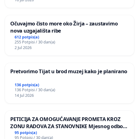
Očuvajmo čisto more oko Žirja – zaustavimo
nova uzgajališta ribe
612 potpis(a)
255 Potpisi / 30 dan(a)
2 Jul 2026
Pretvorimo Tijat u brod muzej kako je planirano
136 potpis(a)
136 Potpisi / 30 dan(a)
14 Jul 2026
PETICIJA ZA OMOGUĆAVANJE PROMETA KROZ
ZONU RADOVA ZA STANOVNIKE Mjesnog odbora
Kamensko i Lemić Brdo
95 potpis(a)
95 Potpisi / 30 dan(a)