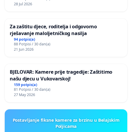
28 Jul 2026
Za zaštitu djece, roditelja i odgovorno
rješavanje maloljetničkog nasilja
94 potpis(a)
88 Potpisi / 30 dan(a)
21 Jun 2026
BJELOVAR: Kamere prije tragedije: Zaštitimo
našu djecu u Vukovarskoj!
159 potpis(a)
81 Potpisi / 30 dan(a)
27 May 2026
Postavljanje fiksne kamere za brzinu u Belajskim
Poljicama