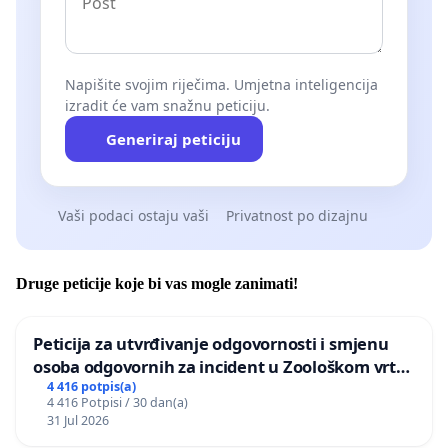
Napišite svojim riječima. Umjetna inteligencija
izradit će vam snažnu peticiju.
Generiraj peticiju
Vaši podaci ostaju vaši
Privatnost po dizajnu
Druge peticije koje bi vas mogle zanimati!
Peticija za utvrđivanje odgovornosti i smjenu
osoba odgovornih za incident u Zoološkom vrtu
Grada Zagreba
4 416 potpis(a)
4 416 Potpisi / 30 dan(a)
31 Jul 2026