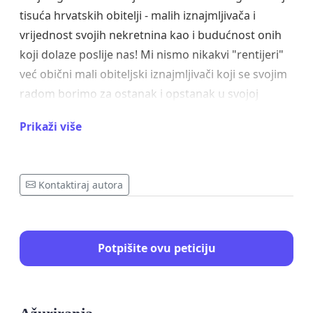
tisuća hrvatskih obitelji - malih iznajmljivača i
vrijednost svojih nekretnina kao i budućnost onih
koji dolaze poslije nas! Mi nismo nikakvi "rentijeri"
već obični mali obiteljski iznajmljivači koji se svojim
radom borimo za ostanak i opstanak u svojoj
zemlji.
Prikaži više
Ovom peticijom tražimo da se vlasnicima
apartmana u višestambenim zgradama
omogući
da i dalje slobodno iznajmljuju svoje stanove
Kontaktiraj autora
turistima, bez dodatnih ograničenja i zabrana.
Vjerujemo da je pravo na slobodno raspolaganje
imovinom osnovno ljudsko pravo koje se ne
Potpišite ovu peticiju
smije ograničavati, te da turizam i stanovanje
mogu koegzistirati na način koji koristi cijelom
društvu. Zahtijevamo da se u buduće, kao i do