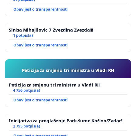
onaj najzdraviji dio hrvatskog turizma – male
Obavijest o transparentnosti
obiteljske iznajmljivače. Pokažimo da nas ima i da
se naš glas ne smije i ne može ignorirati! Podijelite
Sinisa Mihajilovic 7 Zvezdina Zvezda!!!
prijateljima i obitelji!
1 potpis(a)
Facebook stranica:
KLIKNI
Obavijest o transparentnosti
Web site:
KLIKNI
Peticija za smjenu tri ministra u Vladi RH
Peticija za smjenu tri ministra u Vladi RH
4 756 potpis(a)
Obavijest o transparentnosti
Inicijativa za proglašenje Park-šume Kožino/Zadar!
2 795 potpis(a)
Obavijest o transparentnosti