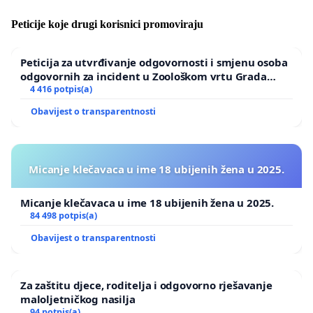
čini Hrvatsku privlačnijom destinacijom na
Peticije koje drugi korisnici promoviraju
globalnom tržištu.
Ovim putem potpisnici ove peticije izražavaju
Peticija za utvrđivanje odgovornosti i smjenu osoba
odgovornih za incident u Zoološkom vrtu Grada
podršku pravu vlasnika stanova - malim
Zagreba
4 416 potpis(a)
obiteljskim iznajmljivačima i domaćinima
Obavijest o transparentnosti
unutar Građanske inicijative "Spasimo male
obiteljske iznajmljivače" na slobodno
odlučivanje o načinu korištenja svoje imovine,
Micanje klečavaca u ime 18 ubijenih žena u 2025.
uključujući mogućnost iznajmljivanja stanova
turistima, bez ikakve suglasnosti, pristanka i
Micanje klečavaca u ime 18 ubijenih žena u 2025.
odobrenja ljudi koji nisu vlasnici njihovog stana.
84 498 potpis(a)
Obavijest o transparentnosti
Pozivamo državne institucije da zaštite ova prava,
podrže razvoj turizma i očuvaju konkurentnost
Za zaštitu djece, roditelja i odgovorno rješavanje
Hrvatske kao turističke destinacije te da ne
maloljetničkog nasilja
podlegnu interesima hotelijerskih lobija i unište
94 potpis(a)