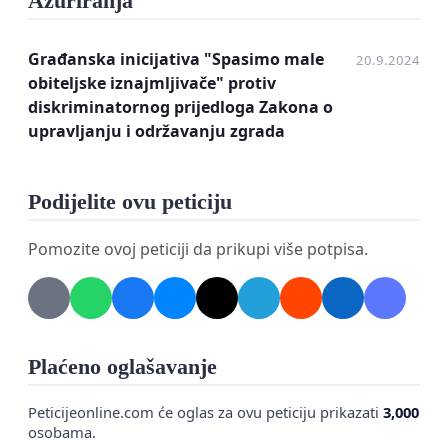
Ažuriranja
sada, postupak kategorizacije provodi na jednak
način za sve vrste smještaja bio on u
Građanska inicijativa "Spasimo male
20.9.2024
višestambenim zg
radama, obiteljskim kućama
obiteljske iznajmljivače" protiv
ili kućama za odmor i temelji isključivo na
diskriminatornog prijedloga Zakona o
kvaliteti i ispunjavanju propisanih kriterija.
upravljanju i održavanju zgrada
Protivimo se i bilo kakvoj zakonskoj
diskriminaciji iznajmljivača poput naplate
Podijelite ovu peticiju
dvostruke pričuve i zalažemo se za zaštitu svih
stečenih prava u svim zakonskim i
Pomozite ovoj peticiji da prikupi više potpisa.
podzakonskim aktima kao i kod eventualne
buduće rekategorizacije.
Ova praksa ne samo da je potpuno zakonita (sva
rješenja donešena su temeljem svih važećih
Plaćeno oglašavanje
zakona), nego i donosi brojne koristi društvu, kao
Peticijeonline.com će oglas za ovu peticiju prikazati
3,000
što su:
osobama.