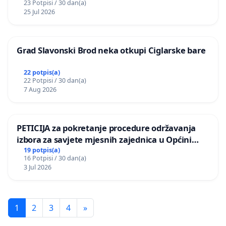
23 Potpisi / 30 dan(a)
25 Jul 2026
Grad Slavonski Brod neka otkupi Ciglarske bare
22 potpis(a)
22 Potpisi / 30 dan(a)
7 Aug 2026
PETICIJA za pokretanje procedure održavanja
izbora za savjete mjesnih zajednica u Općini
Bugojno
19 potpis(a)
16 Potpisi / 30 dan(a)
3 Jul 2026
1
2
3
4
»