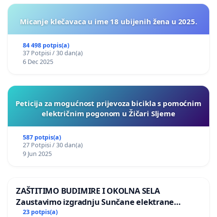
Micanje klečavaca u ime 18 ubijenih žena u 2025.
84 498 potpis(a)
37 Potpisi / 30 dan(a)
6 Dec 2025
Peticija za mogućnost prijevoza bicikla s pomoćnim
električnim pogonom u Žičari Sljeme
587 potpis(a)
27 Potpisi / 30 dan(a)
9 Jun 2025
ZAŠTITIMO BUDIMIRE I OKOLNA SELA
Zaustavimo izgradnju Sunčane elektrane
Vedrine na području Ugljana
23 potpis(a)