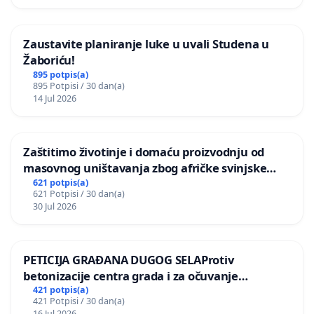
Zaustavite planiranje luke u uvali Studena u
Žaboriću!
895 potpis(a)
895 Potpisi / 30 dan(a)
14 Jul 2026
Zaštitimo životinje i domaću proizvodnju od
masovnog uništavanja zbog afričke svinjske
kuge
621 potpis(a)
621 Potpisi / 30 dan(a)
30 Jul 2026
PETICIJA GRAĐANA DUGOG SELAProtiv
betonizacije centra grada i za očuvanje
postojećih zelenih površina i odraslih stabala pri
421 potpis(a)
421 Potpisi / 30 dan(a)
donošenju izmjena urbanističkog plana
16 Jul 2026