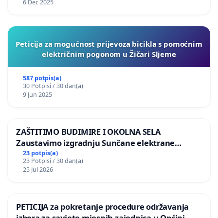
6 Dec 2025
Peticija za mogućnost prijevoza bicikla s pomoćnim
električnim pogonom u Žičari Sljeme
587 potpis(a)
30 Potpisi / 30 dan(a)
9 Jun 2025
ZAŠTITIMO BUDIMIRE I OKOLNA SELA
Zaustavimo izgradnju Sunčane elektrane
Vedrine na području Ugljana
23 potpis(a)
23 Potpisi / 30 dan(a)
25 Jul 2026
PETICIJA za pokretanje procedure održavanja
izbora za savjete mjesnih zajednica u Općini