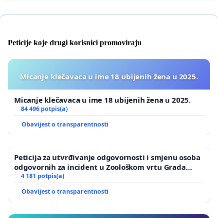
Peticije koje drugi korisnici promoviraju
Micanje klečavaca u ime 18 ubijenih žena u 2025.
Micanje klečavaca u ime 18 ubijenih žena u 2025.
84 496 potpis(a)
Obavijest o transparentnosti
Peticija za utvrđivanje odgovornosti i smjenu osoba
odgovornih za incident u Zoološkom vrtu Grada
Zagreba
4 181 potpis(a)
Obavijest o transparentnosti