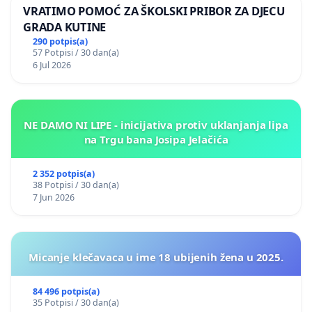
VRATIMO POMOĆ ZA ŠKOLSKI PRIBOR ZA DJECU
GRADA KUTINE
290 potpis(a)
57 Potpisi / 30 dan(a)
6 Jul 2026
NE DAMO NI LIPE - inicijativa protiv uklanjanja lipa
na Trgu bana Josipa Jelačića
2 352 potpis(a)
38 Potpisi / 30 dan(a)
7 Jun 2026
Micanje klečavaca u ime 18 ubijenih žena u 2025.
84 496 potpis(a)
35 Potpisi / 30 dan(a)