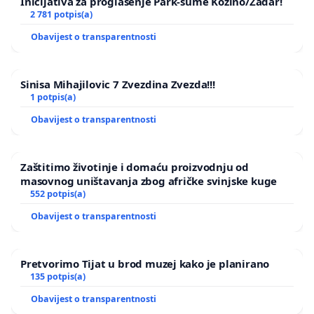
Inicijativa za proglašenje Park-šume Kožino/Zadar!
2 781 potpis(a)
Obavijest o transparentnosti
Sinisa Mihajilovic 7 Zvezdina Zvezda!!!
1 potpis(a)
Obavijest o transparentnosti
Zaštitimo životinje i domaću proizvodnju od
masovnog uništavanja zbog afričke svinjske kuge
552 potpis(a)
Obavijest o transparentnosti
Pretvorimo Tijat u brod muzej kako je planirano
135 potpis(a)
Obavijest o transparentnosti