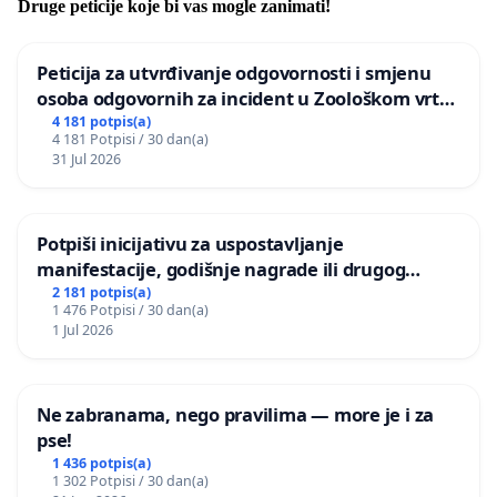
Druge peticije koje bi vas mogle zanimati!
Peticija za utvrđivanje odgovornosti i smjenu
osoba odgovornih za incident u Zoološkom vrtu
Grada Zagreba
4 181 potpis(a)
4 181 Potpisi / 30 dan(a)
31 Jul 2026
Potpiši inicijativu za uspostavljanje
manifestacije, godišnje nagrade ili drugog
javnog događaja „Edin Avdić“ u Sarajevu
2 181 potpis(a)
1 476 Potpisi / 30 dan(a)
1 Jul 2026
Ne zabranama, nego pravilima — more je i za
pse!
1 436 potpis(a)
1 302 Potpisi / 30 dan(a)