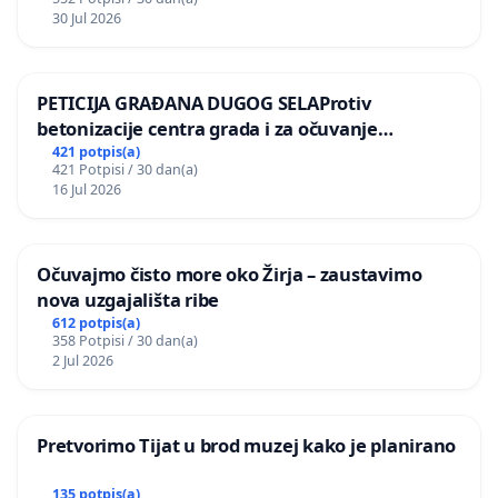
30 Jul 2026
PETICIJA GRAĐANA DUGOG SELAProtiv
betonizacije centra grada i za očuvanje
postojećih zelenih površina i odraslih stabala pri
421 potpis(a)
421 Potpisi / 30 dan(a)
donošenju izmjena urbanističkog plana
16 Jul 2026
Očuvajmo čisto more oko Žirja – zaustavimo
nova uzgajališta ribe
612 potpis(a)
358 Potpisi / 30 dan(a)
2 Jul 2026
Pretvorimo Tijat u brod muzej kako je planirano
135 potpis(a)