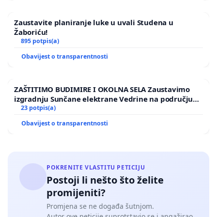
Zaustavite planiranje luke u uvali Studena u
Žaboriću!
895 potpis(a)
Obavijest o transparentnosti
ZAŠTITIMO BUDIMIRE I OKOLNA SELA Zaustavimo
izgradnju Sunčane elektrane Vedrine na području
Ugljana
23 potpis(a)
Obavijest o transparentnosti
POKRENITE VLASTITU PETICIJU
Postoji li nešto što želite
promijeniti?
Promjena se ne događa šutnjom.
Autor ove peticije suprotstavio se i angažirao.