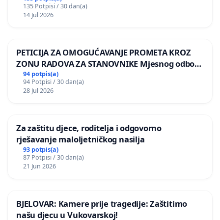
135 Potpisi / 30 dan(a)
14 Jul 2026
PETICIJA ZA OMOGUĆAVANJE PROMETA KROZ
ZONU RADOVA ZA STANOVNIKE Mjesnog odbora
Kamensko i Lemić Brdo
94 potpis(a)
94 Potpisi / 30 dan(a)
28 Jul 2026
Za zaštitu djece, roditelja i odgovorno
rješavanje maloljetničkog nasilja
93 potpis(a)
87 Potpisi / 30 dan(a)
21 Jun 2026
BJELOVAR: Kamere prije tragedije: Zaštitimo
našu djecu u Vukovarskoj!