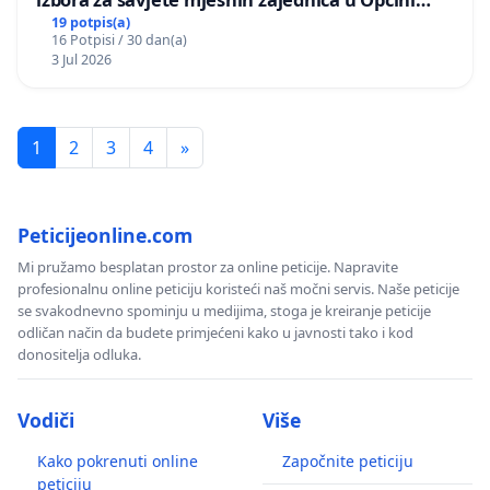
Bugojno
19 potpis(a)
16 Potpisi / 30 dan(a)
3 Jul 2026
1
2
3
4
»
Peticijeonline.com
Mi pružamo besplatan prostor za online peticije. Napravite
profesionalnu online peticiju koristeći naš močni servis. Naše peticije
se svakodnevno spominju u medijima, stoga je kreiranje peticije
odličan način da budete primjećeni kako u javnosti tako i kod
donositelja odluka.
Vodiči
Više
Kako pokrenuti online
Započnite peticiju
peticiju