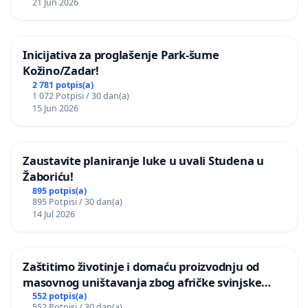
21 Jun 2026
Inicijativa za proglašenje Park-šume
Kožino/Zadar!
2 781 potpis(a)
1 072 Potpisi / 30 dan(a)
15 Jun 2026
Zaustavite planiranje luke u uvali Studena u
Žaboriću!
895 potpis(a)
895 Potpisi / 30 dan(a)
14 Jul 2026
Zaštitimo životinje i domaću proizvodnju od
masovnog uništavanja zbog afričke svinjske
kuge
552 potpis(a)
552 Potpisi / 30 dan(a)