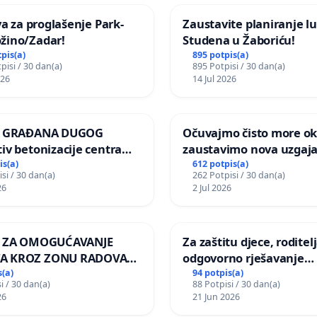
iva za proglašenje Park-
Zaustavite planiranje lu
žino/Zadar!
Studena u Žaboriću!
tpis(a)
895 potpis(a)
pisi / 30 dan(a)
895 Potpisi / 30 dan(a)
026
14 Jul 2026
JA GRAĐANA DUGOG
Očuvajmo čisto more oko
iv betonizacije centra
zaustavimo nova uzgajal
za očuvanje postojećih
is(a)
612 potpis(a)
si / 30 dan(a)
262 Potpisi / 30 dan(a)
površina i odraslih
26
2 Jul 2026
pri donošenju izmjena
ičkog plana
A ZA OMOGUĆAVANJE
Za zaštitu djece, roditelj
A KROZ ZONU RADOVA
odgovorno rješavanje
OVNIKE Mjesnog odbora
maloljetničkog nasilja
s(a)
94 potpis(a)
i / 30 dan(a)
88 Potpisi / 30 dan(a)
o i Lemić Brdo
26
21 Jun 2026