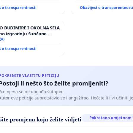
t o transparentnosti
Obavijest o transparentnost
O BUDIMIRE I OKOLNA SELA
mo izgradnju Sunčane
 Vedrine na području
(a)
t o transparentnosti
POKRENITE VLASTITU PETICIJU
Postoji li nešto što želite promijeniti?
Promjena se ne događa šutnjom.
Autor ove peticije suprotstavio se i angažirao. Hoćete li i vi učiniti 
Pokretano umjetnom i
ite promjenu koju želite vidjeti