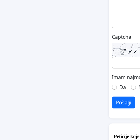
Captcha
Imam najma
Da
Pošalji
Peticije koj