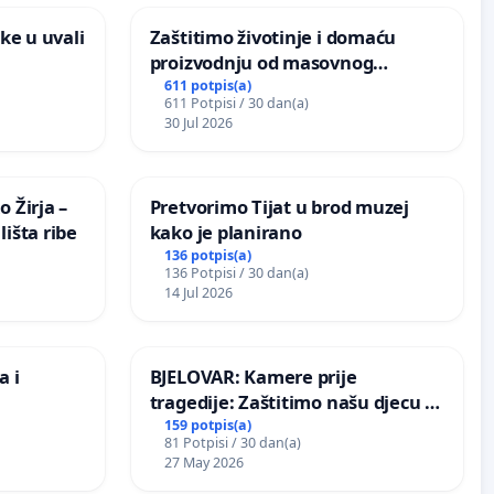
ke u uvali
Zaštitimo životinje i domaću
proizvodnju od masovnog
uništavanja zbog afričke svinjske
611 potpis(a)
611 Potpisi / 30 dan(a)
kuge
30 Jul 2026
 Žirja –
Pretvorimo Tijat u brod muzej
išta ribe
kako je planirano
136 potpis(a)
136 Potpisi / 30 dan(a)
14 Jul 2026
a i
BJELOVAR: Kamere prije
tragedije: Zaštitimo našu djecu u
Vukovarskoj!
159 potpis(a)
81 Potpisi / 30 dan(a)
27 May 2026