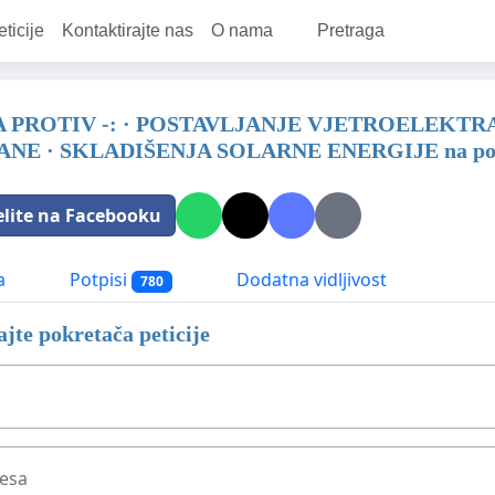
eticije
Kontaktirajte nas
O nama
Pretraga
A PROTIV -: · POSTAVLJANJE VJETROELEKT
NE · SKLADIŠENJA SOLARNE ENERGIJE na pod
elite na Facebooku
a
Potpisi
Dodatna vidljivost
780
jte pokretača peticije
resa