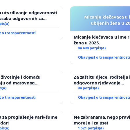
za utvrđivanje odgovornosti
Micanje klečavaca u 
osoba odgovornih za
ubijenih žena u 2
u Zoološkom vrtu Grada
pis(a)
t o transparentnosti
Micanje klečavaca u ime 1
žena u 2025.
84 498 potpis(a)
Obavijest o transparentnost
 životinje i domaću
Za zaštitu djece, roditelja 
nju od masovnog
odgovorno rješavanje
ja zbog afričke svinjske
s(a)
maloljetničkog nasilja
94 potpis(a)
t o transparentnosti
Obavijest o transparentnost
va za proglašenje Park-šume
Ne zabranama, nego prav
dar!
more je i za pse!
pis(a)
1 521 potpis(a)