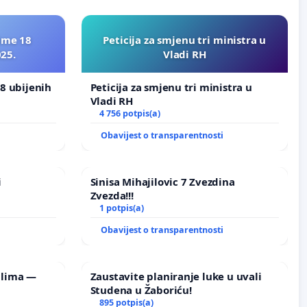
ime 18
Peticija za smjenu tri ministra u
025.
Vladi RH
8 ubijenih
Peticija za smjenu tri ministra u
Vladi RH
4 756 potpis(a)
i
Obavijest o transparentnosti
i
Sinisa Mihajilovic 7 Zvezdina
Zvezda!!!
1 potpis(a)
i
Obavijest o transparentnosti
ilima —
Zaustavite planiranje luke u uvali
Studena u Žaboriću!
895 potpis(a)