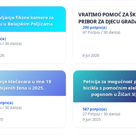
VRATIMO POMOĆ ZA ŠK
vljanje fiksne kamere za
PRIBOR ZA DJECU GRAD
u u Belajskim Poljicama
290 potpis(a)
47 Potpisi / 30 dan(a)
s(a)
i / 30 dan(a)
026
6 Jul 2026
nje klečavaca u ime 18
Peticija za mogućnost 
bijenih žena u 2025.
bicikla s pomoćnim ele
pogonom u Žičari S
otpis(a)
i / 30 dan(a)
587 potpis(a)
27 Potpisi / 30 dan(a)
25
9 Jun 2025