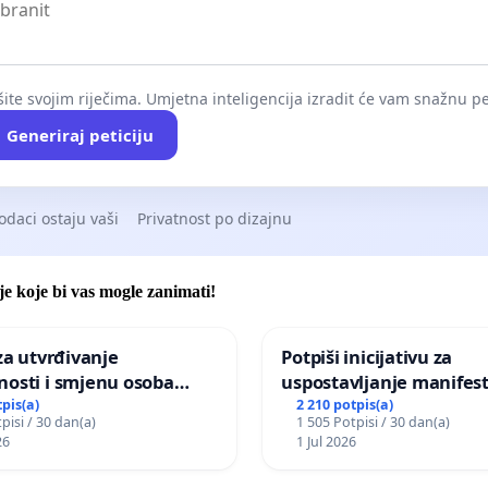
ite svojim riječima. Umjetna inteligencija izradit će vam snažnu pet
Generiraj peticiju
odaci ostaju vaši
Privatnost po dizajnu
je koje bi vas mogle zanimati!
 za utvrđivanje
Potpiši inicijativu za
nosti i smjenu osoba
uspostavljanje manifest
ih za incident u
godišnje nagrade ili dr
tpis(a)
2 210 potpis(a)
pisi / 30 dan(a)
1 505 Potpisi / 30 dan(a)
om vrtu Grada Zagreba
javnog događaja „Edin A
26
1 Jul 2026
Sarajevu