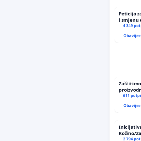
Peticija 
i smjenu 
incident 
4 349 pot
Zagreba
Obavijes
Zaštitimo
proizvod
uništavan
611 potpi
kuge
Obavijes
Inicijati
Kožino/Za
2 794 pot