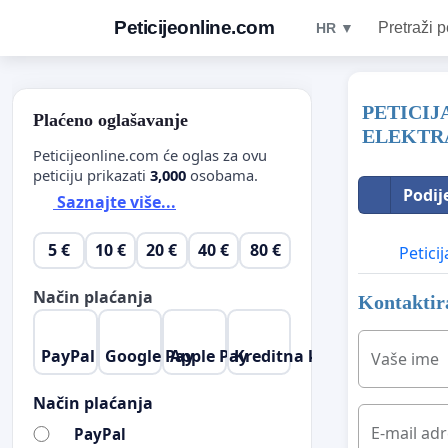
Peticijeonline.com
Pretraži p
HR ▼
PETICIJ
Plaćeno oglašavanje
ELEKTRA
Peticijeonline.com će oglas za ovu
peticiju prikazati
3,000
osobama.
Podij
Saznajte više...
5 €
10 €
20 €
40 €
80 €
Peticij
Način plaćanja
Kontaktira
PayPal
Google Pay
Apple Pay
Kreditna kartica
Vaše ime
Način plaćanja
E-mail ad
PayPal