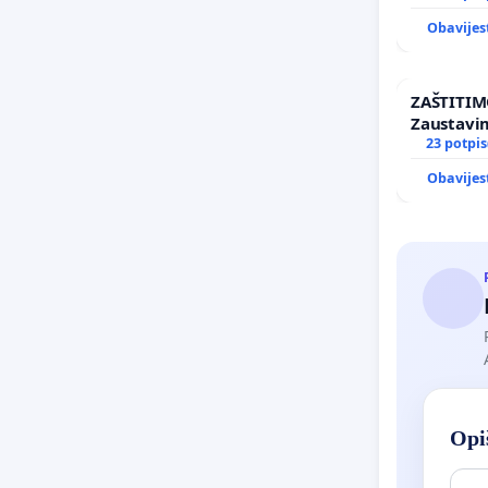
Obavijes
ZAŠTITIM
Zaustavi
elektrane
23 potpis
Ugljana
Obavijes
Opiš