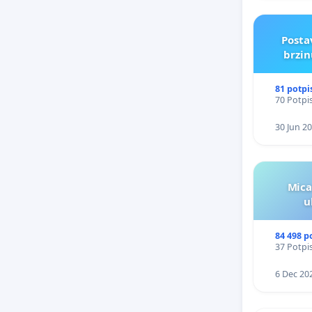
Posta
brzin
81 potpi
70 Potpis
30 Jun 2
Mica
u
84 498 p
37 Potpis
6 Dec 20