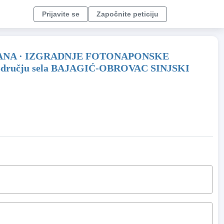
Prijavite se
Započnite peticiju
RANA · IZGRADNJE FOTONAPONSKE
ručju sela BAJAGIĆ-OBROVAC SINJSKI