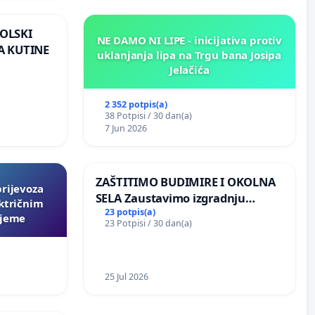
OLSKI
NE DAMO NI LIPE - inicijativa protiv
A KUTINE
uklanjanja lipa na Trgu bana Josipa
Jelačića
2 352 potpis(a)
38 Potpisi / 30 dan(a)
7 Jun 2026
ZAŠTITIMO BUDIMIRE I OKOLNA
prijevoza
SELA Zaustavimo izgradnju
ktričnim
Sunčane elektrane Vedrine na
23 potpis(a)
ljeme
23 Potpisi / 30 dan(a)
području Ugljana
25 Jul 2026