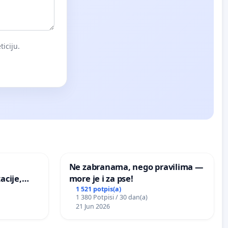
iciju.
Ne zabranama, nego pravilima —
acije,
more je i za pse!
ugog
1 521 potpis(a)
1 380 Potpisi / 30 dan(a)
vdić“ u
21 Jun 2026